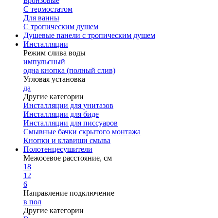
Бронзовые
С термостатом
Для ванны
С тропическим душем
Душевые панели с тропическим душем
Инсталляции
Режим слива воды
импульсный
одна кнопка (полный слив)
Угловая установка
да
Другие категории
Инсталляции для унитазов
Инсталляции для биде
Инсталляции для писсуаров
Смывные бачки скрытого монтажа
Кнопки и клавиши смыва
Полотенцесушители
Межосевое расстояние, см
18
12
6
Направление подключение
в пол
Другие категории