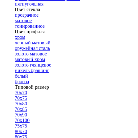
пятиугольная
Цвет стекла
прозрачное
матовое
тонированное
Цвет профиля
хром
черный матовый
оружейная сталь
золото матовое
матовый хром
золото глянцевое
никель брашинг
белый
бронза
Типовой размер
70х70
70х75
70х80
70х85
70х90
70х100
75х75
80х70
80х75