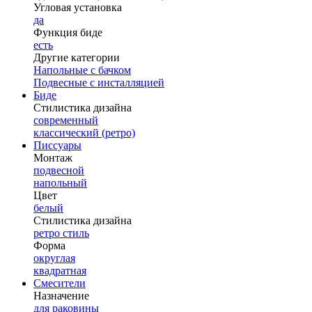
Угловая установка
да
Функция биде
есть
Другие категории
Напольные с бачком
Подвесные с инсталляцией
Биде
Стилистика дизайна
современный
классический (ретро)
Писсуары
Монтаж
подвесной
напольный
Цвет
белый
Стилистика дизайна
ретро стиль
Форма
округлая
квадратная
Смесители
Назначение
для раковины