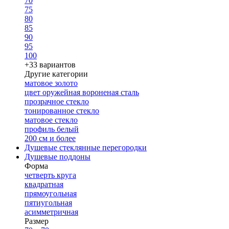
70
75
80
85
90
95
100
+33 вариантов
Другие категории
матовое золото
цвет оружейная вороненая сталь
прозрачное стекло
тонированное стекло
матовое стекло
профиль белый
200 см и более
Душевые стеклянные перегородки
Душевые поддоны
Форма
четверть круга
квадратная
прямоугольная
пятиугольная
асимметричная
Размер