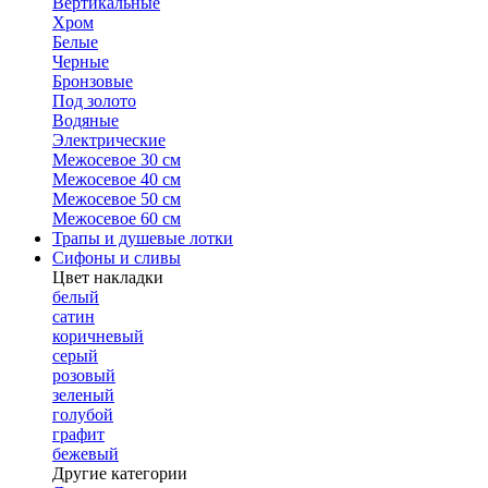
Вертикальные
Хром
Белые
Черные
Бронзовые
Под золото
Водяные
Электрические
Межосевое 30 см
Межосевое 40 см
Межосевое 50 см
Межосевое 60 см
Трапы и душевые лотки
Сифоны и сливы
Цвет накладки
белый
сатин
коричневый
серый
розовый
зеленый
голубой
графит
бежевый
Другие категории