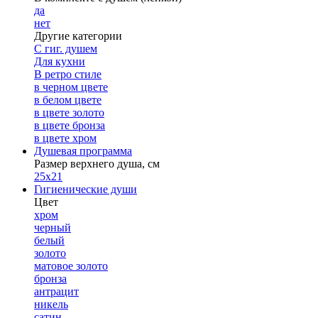
да
нет
Другие категории
С гиг. душем
Для кухни
В ретро стиле
в черном цвете
в белом цвете
в цвете золото
в цвете бронза
в цвете хром
Душевая программа
Размер верхнего душа, см
25х21
Гигиенические души
Цвет
хром
черный
белый
золото
матовое золото
бронза
антрацит
никель
сатин