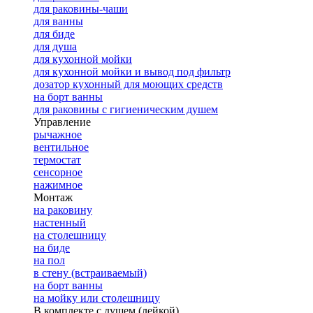
для раковины-чаши
для ванны
для биде
для душа
для кухонной мойки
для кухонной мойки и вывод под фильтр
дозатор кухонный для моющих средств
на борт ванны
для раковины с гигиеническим душем
Управление
рычажное
вентильное
термостат
сенсорное
нажимное
Монтаж
на раковину
настенный
на столешницу
на биде
на пол
в стену (встраиваемый)
на борт ванны
на мойку или столешницу
В комплекте с душем (лейкой)