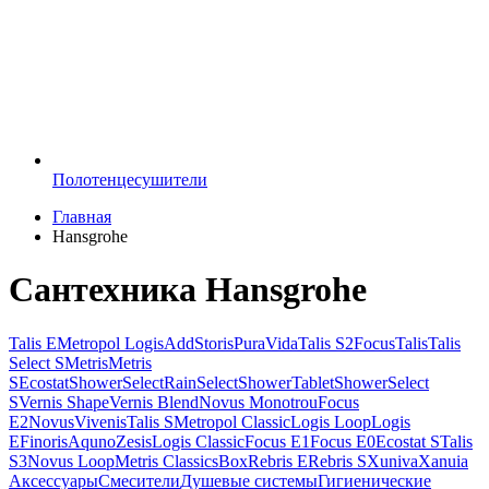
Полотенцесушители
Главная
Hansgrohe
Сантехника Hansgrohe
Talis E
Metropol
Logis
AddStoris
PuraVida
Talis S2
Focus
Talis
Talis
Select S
Metris
Metris
S
Ecostat
ShowerSelect
RainSelect
ShowerTablet
ShowerSelect
S
Vernis Shape
Vernis Blend
Novus Monotrou
Focus
E2
Novus
Vivenis
Talis S
Metropol Classic
Logis Loop
Logis
E
Finoris
Aquno
Zesis
Logis Classic
Focus E1
Focus E0
Ecostat S
Talis
S3
Novus Loop
Metris Classic
sBox
Rebris E
Rebris S
Xuniva
Xanuia
Аксессуары
Смесители
Душевые системы
Гигиенические