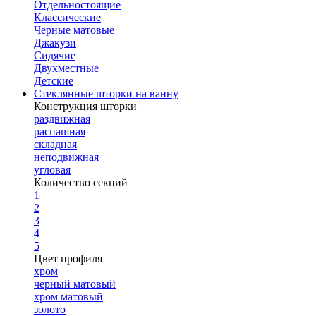
Отдельностоящие
Классические
Черные матовые
Джакузи
Сидячие
Двухместные
Детские
Стеклянные шторки на ванну
Конструкция шторки
раздвижная
распашная
складная
неподвижная
угловая
Количество секций
1
2
3
4
5
Цвет профиля
хром
черный матовый
хром матовый
золото