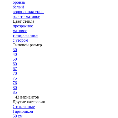
бронза
белый
вороненная сталь
золото матовое
Цвет стекла
прозрачное
матовое
тонированное
с узором
Типовой размер
30
40
50
60
67
70
75
76
80
85
+43 вариантов
Другие категории
Стеклянные
Гармошкой
50 см