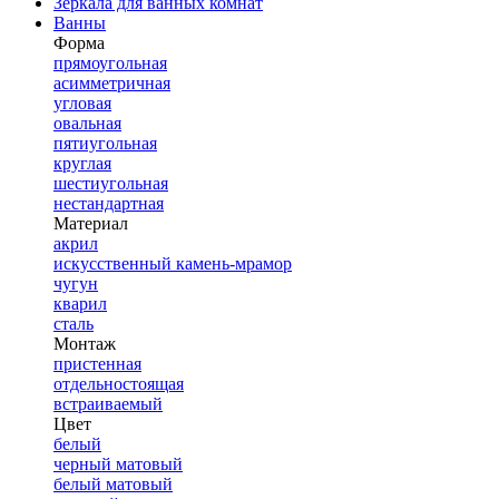
Зеркала для ванных комнат
Ванны
Форма
прямоугольная
асимметричная
угловая
овальная
пятиугольная
круглая
шестиугольная
нестандартная
Материал
акрил
искусственный камень-мрамор
чугун
кварил
сталь
Монтаж
пристенная
отдельностоящая
встраиваемый
Цвет
белый
черный матовый
белый матовый