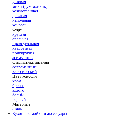
угловая
мини (рукомойник)
хозяйственная
двойная
напольная
консоль
Форма
круглая
овальная
прямоугольная
квадратная
полукруглая
асимметрия
Стилистика дизайна
современный
классический
Цвет консоли
хром
бронза
золото
белый
черный
Материал
сталь
Кухонные мойки и аксессуары