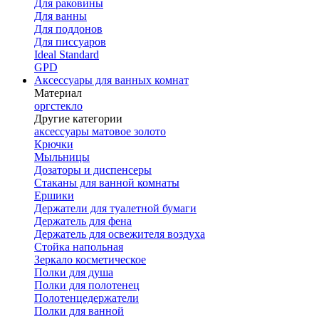
Для раковины
Для ванны
Для поддонов
Для писсуаров
Ideal Standard
GPD
Аксессуары для ванных комнат
Материал
оргстекло
Другие категории
аксессуары матовое золото
Крючки
Мыльницы
Дозаторы и диспенсеры
Стаканы для ванной комнаты
Ершики
Держатели для туалетной бумаги
Держатель для фена
Держатель для освежителя воздуха
Стойка напольная
Зеркало косметическое
Полки для душа
Полки для полотенец
Полотенцедержатели
Полки для ванной