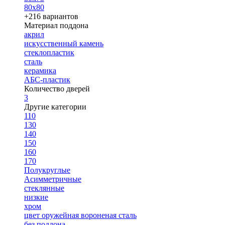
80х80
+216 вариантов
Материал поддона
акрил
искусственный камень
стеклопластик
сталь
керамика
АБС-пластик
Количество дверей
3
Другие категории
110
130
140
150
160
170
Полукруглые
Асимметричные
стеклянные
низкие
хром
цвет оружейная вороненая сталь
без поддона