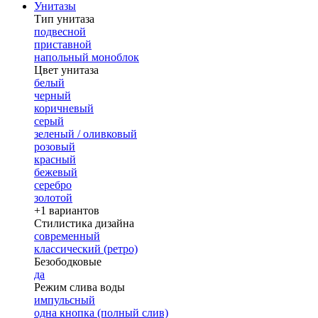
Унитазы
Тип унитаза
подвесной
приставной
напольный моноблок
Цвет унитаза
белый
черный
коричневый
серый
зеленый / оливковый
розовый
красный
бежевый
серебро
золотой
+1 вариантов
Стилистика дизайна
современный
классический (ретро)
Безободковые
да
Режим слива воды
импульсный
одна кнопка (полный слив)