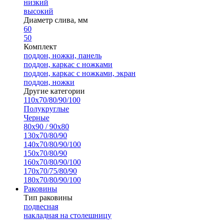
низкий
высокий
Диаметр слива, мм
60
50
Комплект
поддон, ножки, панель
поддон, каркас с ножками
поддон, каркас с ножками, экран
поддон, ножки
Другие категории
110х70/80/90/100
Полукруглые
Черные
80х90 / 90х80
130х70/80/90
140х70/80/90/100
150х70/80/90
160х70/80/90/100
170х70/75/80/90
180х70/80/90/100
Раковины
Тип раковины
подвесная
накладная на столешницу