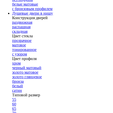
белые матовые
с бронзовым профилем
Душевые двери в нишу
Конструкция дверей
раздвижная
распашная
складная
Цвет стекла
прозрачное
матовое
тонированное
с узором
Цвет профиля
хром
черный матовый
золото матовое
золото глянцевое
бронза
белый
сатин
Типовой размер
55
60
65