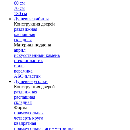
60 см
70 см
180 см
Душевые кабины
Конструкция дверей
раздвижная
распашная
складная
Материал поддона
акрил
искусственный камень
стеклопластик
сталь
керамика
АБС-пластик
Душевые уголки
Конструкция дверей
раздвижная
распашная
складная
Форма
прямоугольная
четверть круга
квадратная
прямоугольная-асимметричная