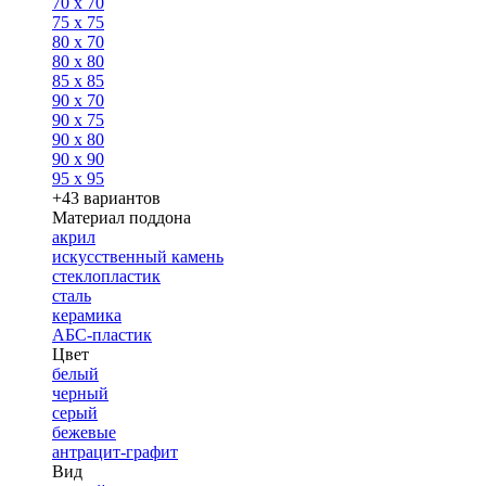
70 x 70
75 x 75
80 x 70
80 x 80
85 x 85
90 x 70
90 x 75
90 x 80
90 x 90
95 x 95
+43 вариантов
Материал поддона
акрил
искусственный камень
стеклопластик
сталь
керамика
АБС-пластик
Цвет
белый
черный
серый
бежевые
антрацит-графит
Вид