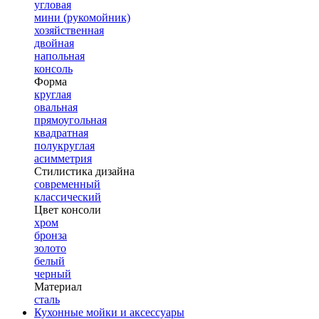
угловая
мини (рукомойник)
хозяйственная
двойная
напольная
консоль
Форма
круглая
овальная
прямоугольная
квадратная
полукруглая
асимметрия
Стилистика дизайна
современный
классический
Цвет консоли
хром
бронза
золото
белый
черный
Материал
сталь
Кухонные мойки и аксессуары