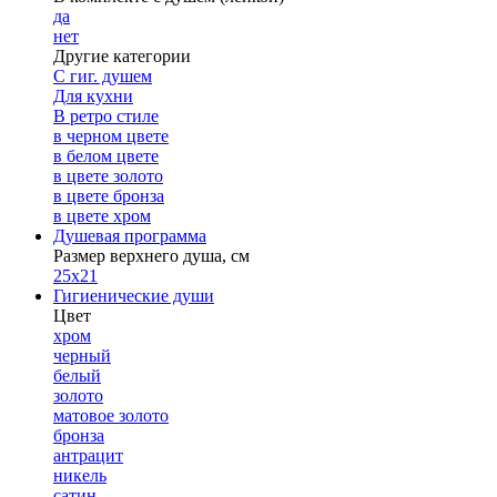
да
нет
Другие категории
С гиг. душем
Для кухни
В ретро стиле
в черном цвете
в белом цвете
в цвете золото
в цвете бронза
в цвете хром
Душевая программа
Размер верхнего душа, см
25х21
Гигиенические души
Цвет
хром
черный
белый
золото
матовое золото
бронза
антрацит
никель
сатин