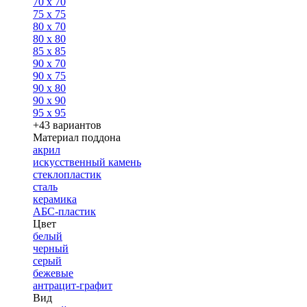
70 x 70
75 x 75
80 x 70
80 x 80
85 x 85
90 x 70
90 x 75
90 x 80
90 x 90
95 x 95
+43 вариантов
Материал поддона
акрил
искусственный камень
стеклопластик
сталь
керамика
АБС-пластик
Цвет
белый
черный
серый
бежевые
антрацит-графит
Вид