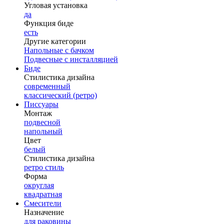
Угловая установка
да
Функция биде
есть
Другие категории
Напольные с бачком
Подвесные с инсталляцией
Биде
Стилистика дизайна
современный
классический (ретро)
Писсуары
Монтаж
подвесной
напольный
Цвет
белый
Стилистика дизайна
ретро стиль
Форма
округлая
квадратная
Смесители
Назначение
для раковины