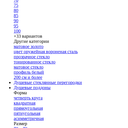
70
75
80
85
90
95
100
+33 вариантов
Другие категории
матовое золото
цвет оружейная вороненая сталь
прозрачное стекло
тонированное стекло
матовое стекло
профиль белый
200 см и более
Душевые стеклянные перегородки
Душевые поддоны
Форма
четверть круга
квадратная
прямоугольная
пятиугольная
асимметричная
Размер