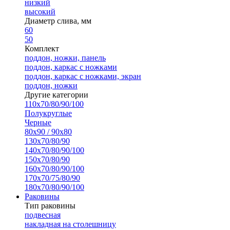
низкий
высокий
Диаметр слива, мм
60
50
Комплект
поддон, ножки, панель
поддон, каркас с ножками
поддон, каркас с ножками, экран
поддон, ножки
Другие категории
110х70/80/90/100
Полукруглые
Черные
80х90 / 90х80
130х70/80/90
140х70/80/90/100
150х70/80/90
160х70/80/90/100
170х70/75/80/90
180х70/80/90/100
Раковины
Тип раковины
подвесная
накладная на столешницу