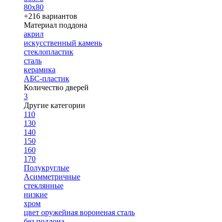
80х80
+216 вариантов
Материал поддона
акрил
искусственный камень
стеклопластик
сталь
керамика
АБС-пластик
Количество дверей
3
Другие категории
110
130
140
150
160
170
Полукруглые
Асимметричные
стеклянные
низкие
хром
цвет оружейная вороненая сталь
без поддона