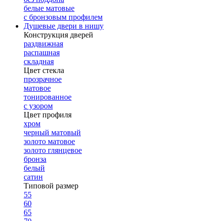
белые матовые
с бронзовым профилем
Душевые двери в нишу
Конструкция дверей
раздвижная
распашная
складная
Цвет стекла
прозрачное
матовое
тонированное
с узором
Цвет профиля
хром
черный матовый
золото матовое
золото глянцевое
бронза
белый
сатин
Типовой размер
55
60
65