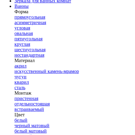
Зеркала для ванных комнат
Ванны
Форма
прямоугольная
асимметричная
угловая
овальная
пятиугольная
круглая
шестиугольная
нестандартная
Материал
акрил
искусственный камень-мрамор
чугун
кварил
сталь
Монтаж
пристенная
отдельностоящая
встраиваемый
Цвет
белый
черный матовый
белый матовый