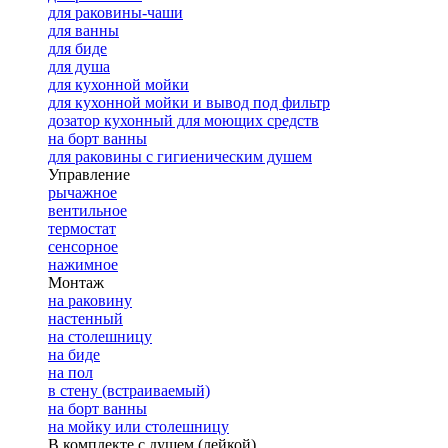
для раковины-чаши
для ванны
для биде
для душа
для кухонной мойки
для кухонной мойки и вывод под фильтр
дозатор кухонный для моющих средств
на борт ванны
для раковины с гигиеническим душем
Управление
рычажное
вентильное
термостат
сенсорное
нажимное
Монтаж
на раковину
настенный
на столешницу
на биде
на пол
в стену (встраиваемый)
на борт ванны
на мойку или столешницу
В комплекте с душем (лейкой)