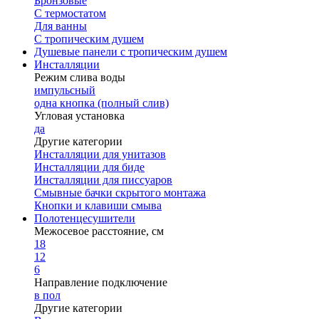
Бронзовые
С термостатом
Для ванны
С тропическим душем
Душевые панели с тропическим душем
Инсталляции
Режим слива воды
импульсный
одна кнопка (полный слив)
Угловая установка
да
Другие категории
Инсталляции для унитазов
Инсталляции для биде
Инсталляции для писсуаров
Смывные бачки скрытого монтажа
Кнопки и клавиши смыва
Полотенцесушители
Межосевое расстояние, см
18
12
6
Направление подключение
в пол
Другие категории