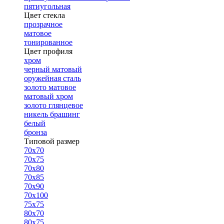
пятиугольная
Цвет стекла
прозрачное
матовое
тонированное
Цвет профиля
хром
черный матовый
оружейная сталь
золото матовое
матовый хром
золото глянцевое
никель брашинг
белый
бронза
Типовой размер
70х70
70х75
70х80
70х85
70х90
70х100
75х75
80х70
80х75