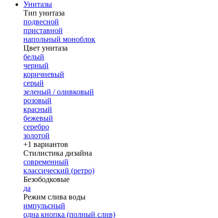
Унитазы
Тип унитаза
подвесной
приставной
напольный моноблок
Цвет унитаза
белый
черный
коричневый
серый
зеленый / оливковый
розовый
красный
бежевый
серебро
золотой
+1 вариантов
Стилистика дизайна
современный
классический (ретро)
Безободковые
да
Режим слива воды
импульсный
одна кнопка (полный слив)