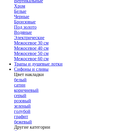
Вертикальные
Хром
Белые
Черные
Бронзовые
Под золото
Водяные
Электрические
Межосевое 30 см
Межосевое 40 см
Межосевое 50 см
Межосевое 60 см
Трапы и душевые лотки
Сифоны и сливы
Цвет накладки
белый
сатин
коричневый
серый
розовый
зеленый
голубой
графит
бежевый
Другие категории