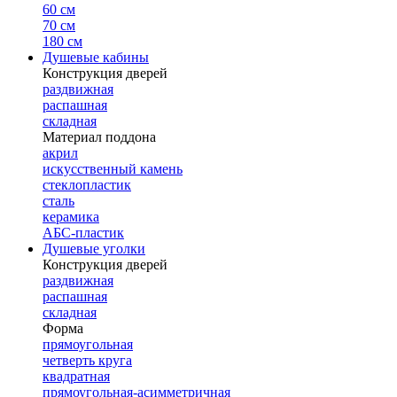
60 см
70 см
180 см
Душевые кабины
Конструкция дверей
раздвижная
распашная
складная
Материал поддона
акрил
искусственный камень
стеклопластик
сталь
керамика
АБС-пластик
Душевые уголки
Конструкция дверей
раздвижная
распашная
складная
Форма
прямоугольная
четверть круга
квадратная
прямоугольная-асимметричная