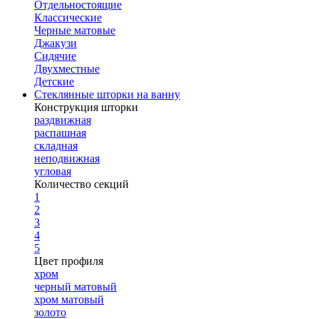
Отдельностоящие
Классические
Черные матовые
Джакузи
Сидячие
Двухместные
Детские
Стеклянные шторки на ванну
Конструкция шторки
раздвижная
распашная
складная
неподвижная
угловая
Количество секций
1
2
3
4
5
Цвет профиля
хром
черный матовый
хром матовый
золото