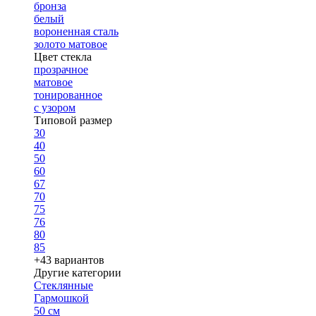
бронза
белый
вороненная сталь
золото матовое
Цвет стекла
прозрачное
матовое
тонированное
с узором
Типовой размер
30
40
50
60
67
70
75
76
80
85
+43 вариантов
Другие категории
Стеклянные
Гармошкой
50 см