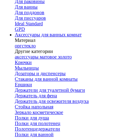
Для раковины
Для ванны
Для поддонов
Для писсуаров
Ideal Standard
GPD
Аксессуары для ванных комнат
Материал
оргстекло
Другие категории
аксессуары матовое золото
Крючки
Мыльницы
Дозаторы и диспенсеры
Стаканы для ванной комнаты
Ершики
Держатели для туалетной бумаги
Держатель для фена
Держатель для освежителя воздуха
Стойка напольная
Зеркало косметическое
Полки для душа
Полки для полотенец
Полотенцедержатели
Полки для ванной