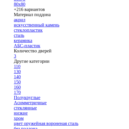
80х80
+216 вариантов
Материал поддона
акрил
искусственный камень
стеклопластик
сталь
керамика
АБС-пластик
Количество дверей
3
Другие категории
110
130
140
150
160
170
Полукруглые
Асимметричные
стеклянные
низкие
хром
цвет оружейная вороненая сталь
без поддона