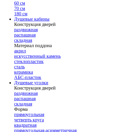
60 см
70 см
180 см
Душевые кабины
Конструкция дверей
раздвижная
распашная
складная
Материал поддона
акрил
искусственный камень
стеклопластик
сталь
керамика
АБС-пластик
Душевые уголки
Конструкция дверей
раздвижная
распашная
складная
Форма
прямоугольная
четверть круга
квадратная
прямоугольная-асимметричная