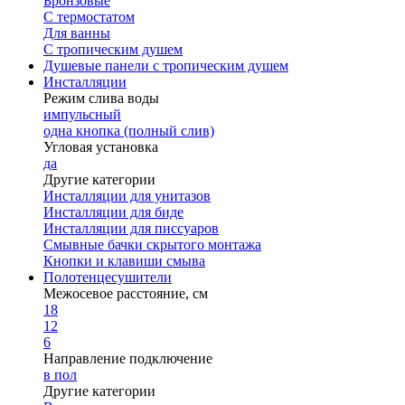
Бронзовые
С термостатом
Для ванны
С тропическим душем
Душевые панели с тропическим душем
Инсталляции
Режим слива воды
импульсный
одна кнопка (полный слив)
Угловая установка
да
Другие категории
Инсталляции для унитазов
Инсталляции для биде
Инсталляции для писсуаров
Смывные бачки скрытого монтажа
Кнопки и клавиши смыва
Полотенцесушители
Межосевое расстояние, см
18
12
6
Направление подключение
в пол
Другие категории