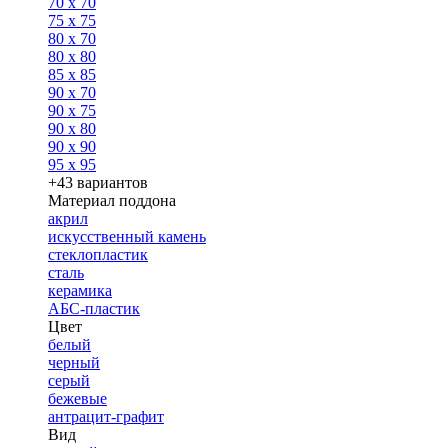
70 x 70
75 x 75
80 x 70
80 x 80
85 x 85
90 x 70
90 x 75
90 x 80
90 x 90
95 x 95
+43 вариантов
Материал поддона
акрил
искусственный камень
стеклопластик
сталь
керамика
АБС-пластик
Цвет
белый
черный
серый
бежевые
антрацит-графит
Вид