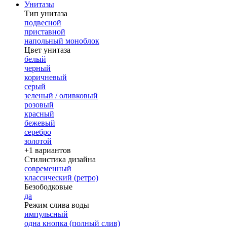
Унитазы
Тип унитаза
подвесной
приставной
напольный моноблок
Цвет унитаза
белый
черный
коричневый
серый
зеленый / оливковый
розовый
красный
бежевый
серебро
золотой
+1 вариантов
Стилистика дизайна
современный
классический (ретро)
Безободковые
да
Режим слива воды
импульсный
одна кнопка (полный слив)