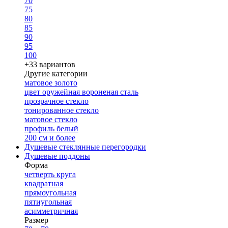
70
75
80
85
90
95
100
+33 вариантов
Другие категории
матовое золото
цвет оружейная вороненая сталь
прозрачное стекло
тонированное стекло
матовое стекло
профиль белый
200 см и более
Душевые стеклянные перегородки
Душевые поддоны
Форма
четверть круга
квадратная
прямоугольная
пятиугольная
асимметричная
Размер