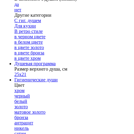
да
нет
Другие категории
С гиг. душем
Для кухни
В ретро стиле
в черном цвете
в белом цвете
в цвете золото
в цвете бронза
в цвете хром
Душевая программа
Размер верхнего душа, см
25х21
Гигиенические души
Цвет
хром
черный
белый
золото
матовое золото
бронза
антрацит
никель
сатин