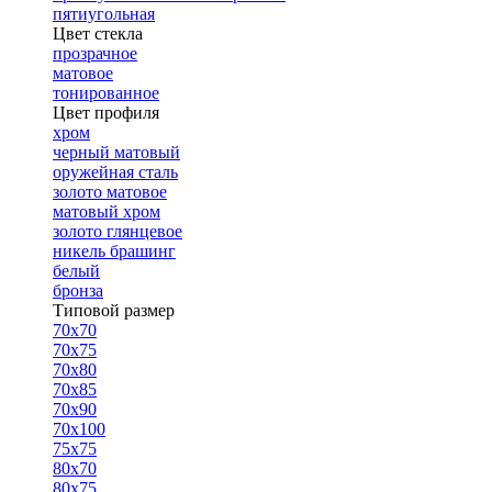
пятиугольная
Цвет стекла
прозрачное
матовое
тонированное
Цвет профиля
хром
черный матовый
оружейная сталь
золото матовое
матовый хром
золото глянцевое
никель брашинг
белый
бронза
Типовой размер
70х70
70х75
70х80
70х85
70х90
70х100
75х75
80х70
80х75