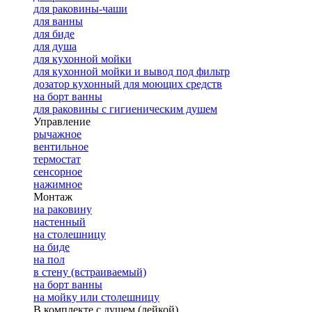
для раковины-чаши
для ванны
для биде
для душа
для кухонной мойки
для кухонной мойки и вывод под фильтр
дозатор кухонный для моющих средств
на борт ванны
для раковины с гигиеническим душем
Управление
рычажное
вентильное
термостат
сенсорное
нажимное
Монтаж
на раковину
настенный
на столешницу
на биде
на пол
в стену (встраиваемый)
на борт ванны
на мойку или столешницу
В комплекте с душем (лейкой)