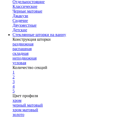
Отдельностоящие
Классические
Черные матовые
Джакузи
Сидячие
Двухместные
Детские
Стеклянные шторки на ванну
Конструкция шторки
раздвижная
распашная
складная
неподвижная
угловая
Количество секций
1
2
3
4
5
Цвет профиля
хром
черный матовый
хром матовый
золото