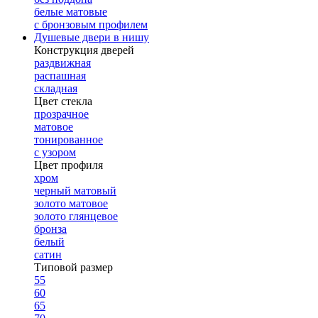
белые матовые
с бронзовым профилем
Душевые двери в нишу
Конструкция дверей
раздвижная
распашная
складная
Цвет стекла
прозрачное
матовое
тонированное
с узором
Цвет профиля
хром
черный матовый
золото матовое
золото глянцевое
бронза
белый
сатин
Типовой размер
55
60
65