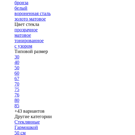
бронза
белый
вороненная сталь
золото матовое
Цвет стекла
прозрачное
матовое
тонированное
с узором
Типовой размер
30
40
50
60
67
70
75
76
80
85
+43 вариантов
Другие категории
Стеклянные
Гармошкой
50 см