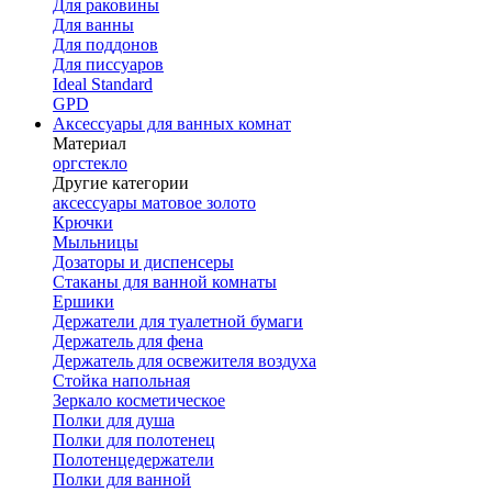
Для раковины
Для ванны
Для поддонов
Для писсуаров
Ideal Standard
GPD
Аксессуары для ванных комнат
Материал
оргстекло
Другие категории
аксессуары матовое золото
Крючки
Мыльницы
Дозаторы и диспенсеры
Стаканы для ванной комнаты
Ершики
Держатели для туалетной бумаги
Держатель для фена
Держатель для освежителя воздуха
Стойка напольная
Зеркало косметическое
Полки для душа
Полки для полотенец
Полотенцедержатели
Полки для ванной