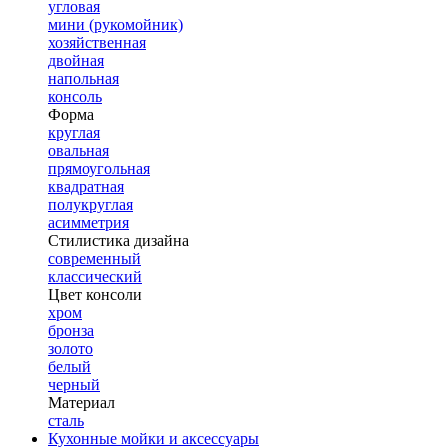
угловая
мини (рукомойник)
хозяйственная
двойная
напольная
консоль
Форма
круглая
овальная
прямоугольная
квадратная
полукруглая
асимметрия
Стилистика дизайна
современный
классический
Цвет консоли
хром
бронза
золото
белый
черный
Материал
сталь
Кухонные мойки и аксессуары