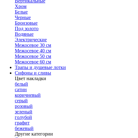
Вертикальные
Хром
Белые
Черные
Бронзовые
Под золото
Водяные
Электрические
Межосевое 30 см
Межосевое 40 см
Межосевое 50 см
Межосевое 60 см
Трапы и душевые лотки
Сифоны и сливы
Цвет накладки
белый
сатин
коричневый
серый
розовый
зеленый
голубой
графит
бежевый
Другие категории