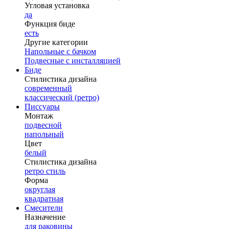
Угловая установка
да
Функция биде
есть
Другие категории
Напольные с бачком
Подвесные с инсталляцией
Биде
Стилистика дизайна
современный
классический (ретро)
Писсуары
Монтаж
подвесной
напольный
Цвет
белый
Стилистика дизайна
ретро стиль
Форма
округлая
квадратная
Смесители
Назначение
для раковины