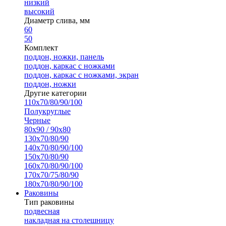
низкий
высокий
Диаметр слива, мм
60
50
Комплект
поддон, ножки, панель
поддон, каркас с ножками
поддон, каркас с ножками, экран
поддон, ножки
Другие категории
110х70/80/90/100
Полукруглые
Черные
80х90 / 90х80
130х70/80/90
140х70/80/90/100
150х70/80/90
160х70/80/90/100
170х70/75/80/90
180х70/80/90/100
Раковины
Тип раковины
подвесная
накладная на столешницу