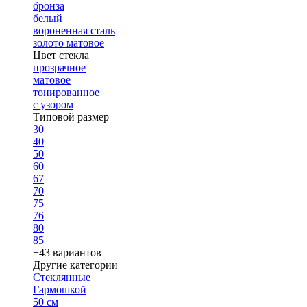
бронза
белый
вороненная сталь
золото матовое
Цвет стекла
прозрачное
матовое
тонированное
с узором
Типовой размер
30
40
50
60
67
70
75
76
80
85
+43 вариантов
Другие категории
Стеклянные
Гармошкой
50 см