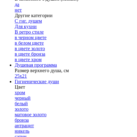
да
нет
Другие категории
С гиг. душем
Для кухни
В ретро стиле
в черном цвете
в белом цвете
в цвете золото
в цвете бронза
в цвете хром
Душевая программа
Размер верхнего душа, см
25х21
Гигиенические души
Цвет
хром
черный
белый
золото
матовое золото
бронза
антрацит
никель
сатин