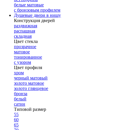
белые матовые
с бронзовым профилем
Душевые двери в нишу
Конструкция дверей
раздвижная
распашная
складная
Цвет стекла
прозрачное
матовое
тонированное
с узором
Цвет профиля
хром
черный матовый
золото матовое
золото глянцевое
бронза
белый
сатин
Типовой размер
55
60
65