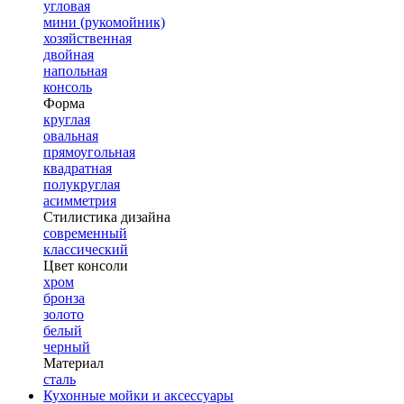
угловая
мини (рукомойник)
хозяйственная
двойная
напольная
консоль
Форма
круглая
овальная
прямоугольная
квадратная
полукруглая
асимметрия
Стилистика дизайна
современный
классический
Цвет консоли
хром
бронза
золото
белый
черный
Материал
сталь
Кухонные мойки и аксессуары