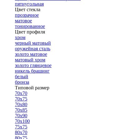
пятиугольная
Цвет стекла
прозрачное
матовое
тонированное
Цвет профиля
хром
черный матовый
оружейная сталь
золото матовое
матовый хром
золото глянцевое
никель брашинг
белый
бронза
Типовой размер
70х70
70х75
70х80
70х85
70х90
70х100
75х75
80х70
80х75