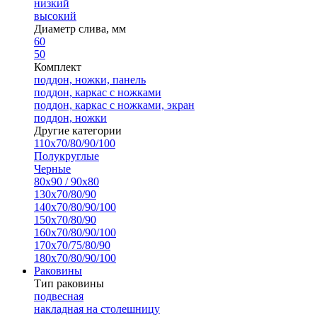
низкий
высокий
Диаметр слива, мм
60
50
Комплект
поддон, ножки, панель
поддон, каркас с ножками
поддон, каркас с ножками, экран
поддон, ножки
Другие категории
110х70/80/90/100
Полукруглые
Черные
80х90 / 90х80
130х70/80/90
140х70/80/90/100
150х70/80/90
160х70/80/90/100
170х70/75/80/90
180х70/80/90/100
Раковины
Тип раковины
подвесная
накладная на столешницу