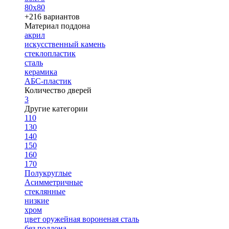
80х80
+216 вариантов
Материал поддона
акрил
искусственный камень
стеклопластик
сталь
керамика
АБС-пластик
Количество дверей
3
Другие категории
110
130
140
150
160
170
Полукруглые
Асимметричные
стеклянные
низкие
хром
цвет оружейная вороненая сталь
без поддона