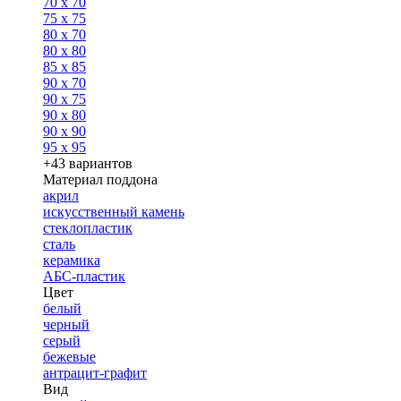
70 x 70
75 x 75
80 x 70
80 x 80
85 x 85
90 x 70
90 x 75
90 x 80
90 x 90
95 x 95
+43 вариантов
Материал поддона
акрил
искусственный камень
стеклопластик
сталь
керамика
АБС-пластик
Цвет
белый
черный
серый
бежевые
антрацит-графит
Вид