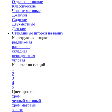
Отдельностоящие
Классические
Черные матовые
Джакузи
Сидячие
Двухместные
Детские
Стеклянные шторки на ванну
Конструкция шторки
раздвижная
распашная
складная
неподвижная
угловая
Количество секций
1
2
3
4
5
Цвет профиля
хром
черный матовый
хром матовый
золото