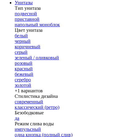
Унитазы
Тип унитаза
подвесной
приставной
напольный моноблок
Цвет унитаза
белый
черный
коричневый
серый
зеленый / оливковый
розовый
красный
бежевый
серебро
золотой
+1 вариантов
Стилистика дизайна
современный
классический (ретро)
Безободковые
да
Режим слива воды
импульсный
одна кнопка (полный слив)