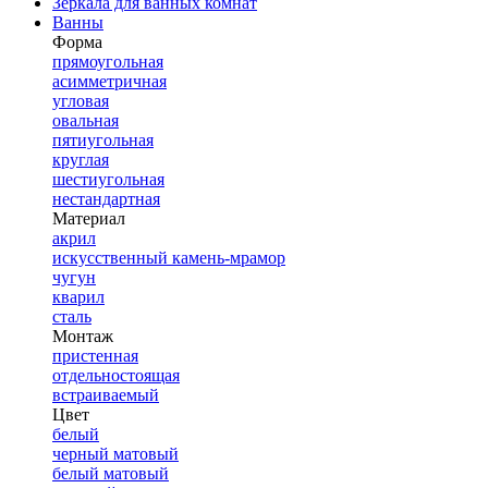
Зеркала для ванных комнат
Ванны
Форма
прямоугольная
асимметричная
угловая
овальная
пятиугольная
круглая
шестиугольная
нестандартная
Материал
акрил
искусственный камень-мрамор
чугун
кварил
сталь
Монтаж
пристенная
отдельностоящая
встраиваемый
Цвет
белый
черный матовый
белый матовый