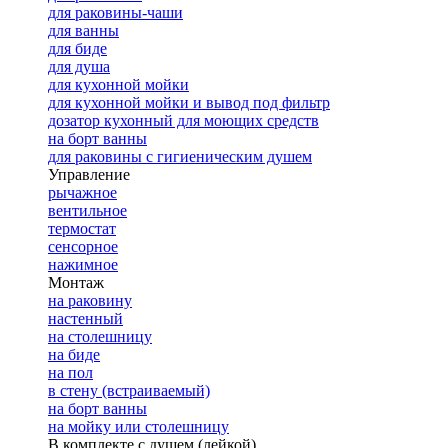
для раковины-чаши
для ванны
для биде
для душа
для кухонной мойки
для кухонной мойки и вывод под фильтр
дозатор кухонный для моющих средств
на борт ванны
для раковины с гигиеническим душем
Управление
рычажное
вентильное
термостат
сенсорное
нажимное
Монтаж
на раковину
настенный
на столешницу
на биде
на пол
в стену (встраиваемый)
на борт ванны
на мойку или столешницу
В комплекте с душем (лейкой)