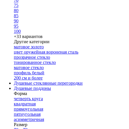
70
75
80
85
90
95
100
+33 вариантов
Другие категории
матовое золото
цвет оружейная вороненая сталь
прозрачное стекло
тонированное стекло
матовое стекло
профиль белый
200 см и более
Душевые стеклянные перегородки
Душевые поддоны
Форма
четверть круга
квадратная
прямоугольная
пятиугольная
асимметричная
Размер