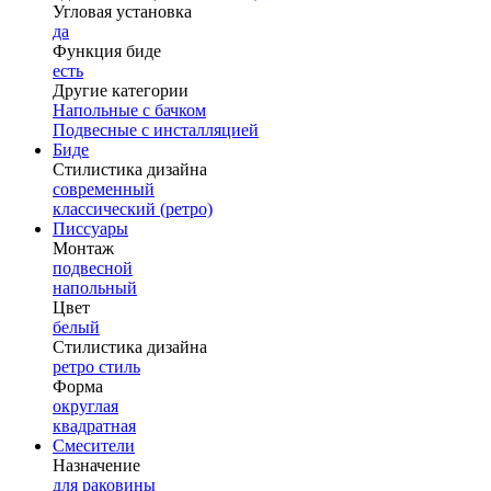
Угловая установка
да
Функция биде
есть
Другие категории
Напольные с бачком
Подвесные с инсталляцией
Биде
Стилистика дизайна
современный
классический (ретро)
Писсуары
Монтаж
подвесной
напольный
Цвет
белый
Стилистика дизайна
ретро стиль
Форма
округлая
квадратная
Смесители
Назначение
для раковины