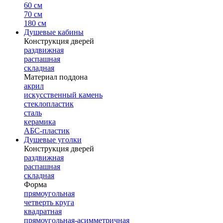
60 см
70 см
180 см
Душевые кабины
Конструкция дверей
раздвижная
распашная
складная
Материал поддона
акрил
искусственный камень
стеклопластик
сталь
керамика
АБС-пластик
Душевые уголки
Конструкция дверей
раздвижная
распашная
складная
Форма
прямоугольная
четверть круга
квадратная
прямоугольная-асимметричная