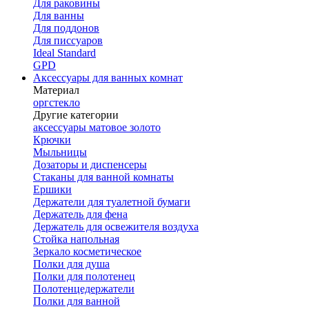
Для раковины
Для ванны
Для поддонов
Для писсуаров
Ideal Standard
GPD
Аксессуары для ванных комнат
Материал
оргстекло
Другие категории
аксессуары матовое золото
Крючки
Мыльницы
Дозаторы и диспенсеры
Стаканы для ванной комнаты
Ершики
Держатели для туалетной бумаги
Держатель для фена
Держатель для освежителя воздуха
Стойка напольная
Зеркало косметическое
Полки для душа
Полки для полотенец
Полотенцедержатели
Полки для ванной