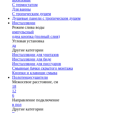
Бронзовые
С термостатом
Для ванны
С тропическим душем
Душевые панели с тропическим душем
Инсталляции
Режим слива воды
импульсный
одна кнопка (полный слив)
Угловая установка
да
Другие категории
Инсталляции для унитазов
Инсталляции для биде
Инсталляции для писсуаров
Смывные бачки скрытого монтажа
Кнопки и клавиши смыва
Полотенцесушители
Межосевое расстояние, см
18
12
6
Направление подключение
в пол
Другие категории