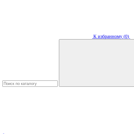
К избранному (
0
)