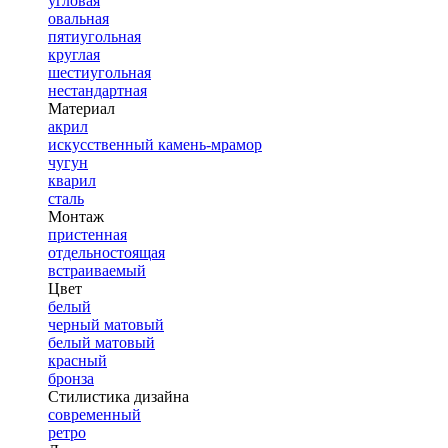
угловая
овальная
пятиугольная
круглая
шестиугольная
нестандартная
Материал
акрил
искусственный камень-мрамор
чугун
кварил
сталь
Монтаж
пристенная
отдельностоящая
встраиваемый
Цвет
белый
черный матовый
белый матовый
красный
бронза
Стилистика дизайна
современный
ретро