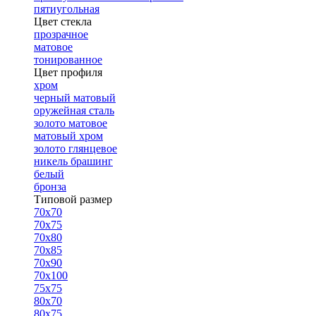
пятиугольная
Цвет стекла
прозрачное
матовое
тонированное
Цвет профиля
хром
черный матовый
оружейная сталь
золото матовое
матовый хром
золото глянцевое
никель брашинг
белый
бронза
Типовой размер
70х70
70х75
70х80
70х85
70х90
70х100
75х75
80х70
80х75