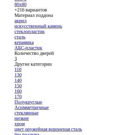
80х80
+216 вариантов
Материал поддона
акрил
искусственный камень
стеклопластик
сталь
керамика
АБС-пластик
Количество дверей
3
Другие категории
110
130
140
150
160
170
Полукруглые
Асимметричные
стеклянные
низкие
хром
цвет оружейная вороненая сталь
без поддона