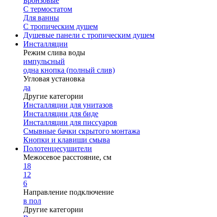
Бронзовые
С термостатом
Для ванны
С тропическим душем
Душевые панели с тропическим душем
Инсталляции
Режим слива воды
импульсный
одна кнопка (полный слив)
Угловая установка
да
Другие категории
Инсталляции для унитазов
Инсталляции для биде
Инсталляции для писсуаров
Смывные бачки скрытого монтажа
Кнопки и клавиши смыва
Полотенцесушители
Межосевое расстояние, см
18
12
6
Направление подключение
в пол
Другие категории