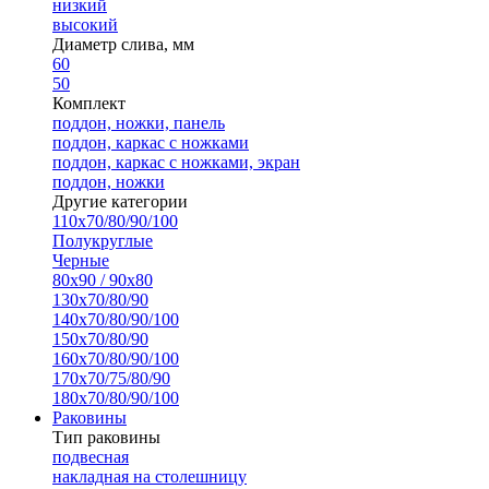
низкий
высокий
Диаметр слива, мм
60
50
Комплект
поддон, ножки, панель
поддон, каркас с ножками
поддон, каркас с ножками, экран
поддон, ножки
Другие категории
110х70/80/90/100
Полукруглые
Черные
80х90 / 90х80
130х70/80/90
140х70/80/90/100
150х70/80/90
160х70/80/90/100
170х70/75/80/90
180х70/80/90/100
Раковины
Тип раковины
подвесная
накладная на столешницу