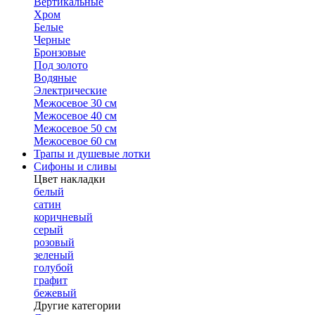
Вертикальные
Хром
Белые
Черные
Бронзовые
Под золото
Водяные
Электрические
Межосевое 30 см
Межосевое 40 см
Межосевое 50 см
Межосевое 60 см
Трапы и душевые лотки
Сифоны и сливы
Цвет накладки
белый
сатин
коричневый
серый
розовый
зеленый
голубой
графит
бежевый
Другие категории