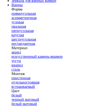
Зеркала для ванных комнат
Ванны
Форма
прямоугольная
асимметричная
угловая
овальная
пятиугольная
круглая
шестиугольная
нестандартная
Материал
акрил
искусственный камень-мрамор
чугун
кварил
сталь
Монтаж
пристенная
отдельностоящая
встраиваемый
Цвет
белый
черный матовый
белый матовый