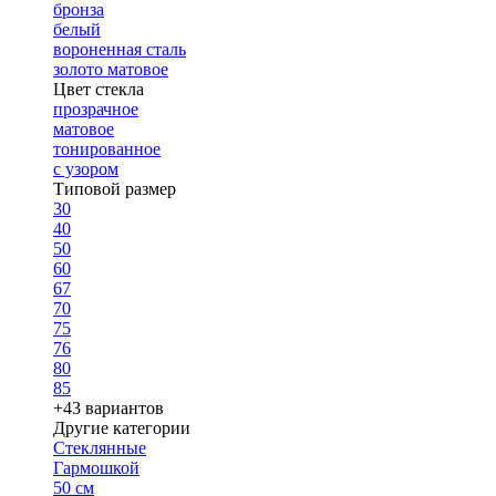
бронза
белый
вороненная сталь
золото матовое
Цвет стекла
прозрачное
матовое
тонированное
с узором
Типовой размер
30
40
50
60
67
70
75
76
80
85
+43 вариантов
Другие категории
Стеклянные
Гармошкой
50 см