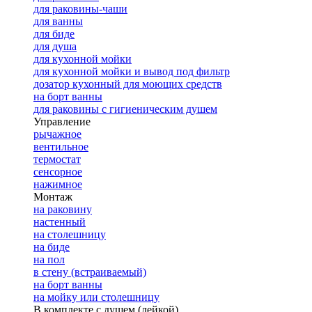
для раковины-чаши
для ванны
для биде
для душа
для кухонной мойки
для кухонной мойки и вывод под фильтр
дозатор кухонный для моющих средств
на борт ванны
для раковины с гигиеническим душем
Управление
рычажное
вентильное
термостат
сенсорное
нажимное
Монтаж
на раковину
настенный
на столешницу
на биде
на пол
в стену (встраиваемый)
на борт ванны
на мойку или столешницу
В комплекте с душем (лейкой)