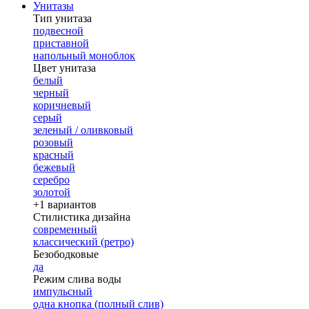
Унитазы
Тип унитаза
подвесной
приставной
напольный моноблок
Цвет унитаза
белый
черный
коричневый
серый
зеленый / оливковый
розовый
красный
бежевый
серебро
золотой
+1 вариантов
Стилистика дизайна
современный
классический (ретро)
Безободковые
да
Режим слива воды
импульсный
одна кнопка (полный слив)