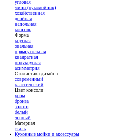
угловая
мини (рукомойник)
хозяйственная
двойная
напольная
консоль
Форма
круглая
овальная
прямоугольная
квадратная
полукруглая
асимметрия
Стилистика дизайна
современный
классический
Цвет консоли
хром
бронза
золото
белый
черный
Материал
сталь
Кухонные мойки и аксессуары