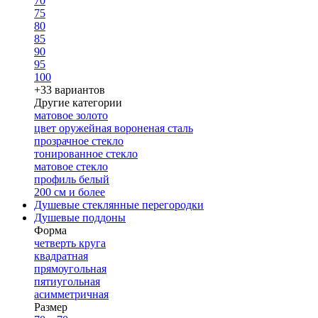
70
75
80
85
90
95
100
+33 вариантов
Другие категории
матовое золото
цвет оружейная вороненая сталь
прозрачное стекло
тонированное стекло
матовое стекло
профиль белый
200 см и более
Душевые стеклянные перегородки
Душевые поддоны
Форма
четверть круга
квадратная
прямоугольная
пятиугольная
асимметричная
Размер