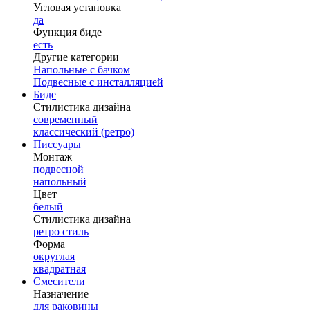
Угловая установка
да
Функция биде
есть
Другие категории
Напольные с бачком
Подвесные с инсталляцией
Биде
Стилистика дизайна
современный
классический (ретро)
Писсуары
Монтаж
подвесной
напольный
Цвет
белый
Стилистика дизайна
ретро стиль
Форма
округлая
квадратная
Смесители
Назначение
для раковины