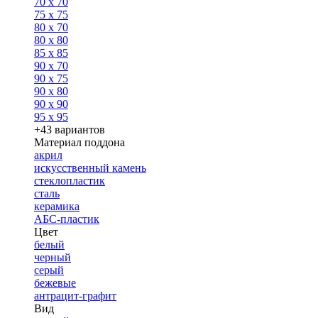
70 x 70
75 x 75
80 x 70
80 x 80
85 x 85
90 x 70
90 x 75
90 x 80
90 x 90
95 x 95
+43 вариантов
Материал поддона
акрил
искусственный камень
стеклопластик
сталь
керамика
АБС-пластик
Цвет
белый
черный
серый
бежевые
антрацит-графит
Вид