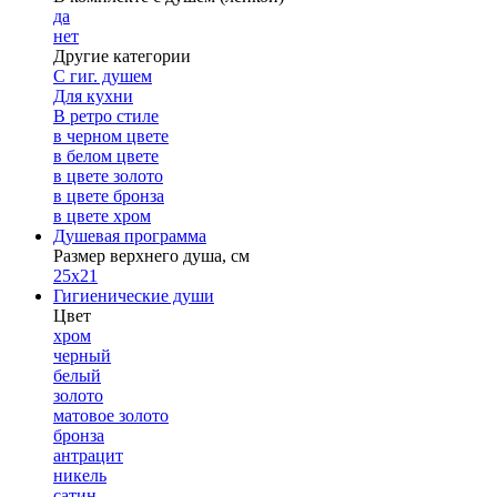
да
нет
Другие категории
С гиг. душем
Для кухни
В ретро стиле
в черном цвете
в белом цвете
в цвете золото
в цвете бронза
в цвете хром
Душевая программа
Размер верхнего душа, см
25х21
Гигиенические души
Цвет
хром
черный
белый
золото
матовое золото
бронза
антрацит
никель
сатин