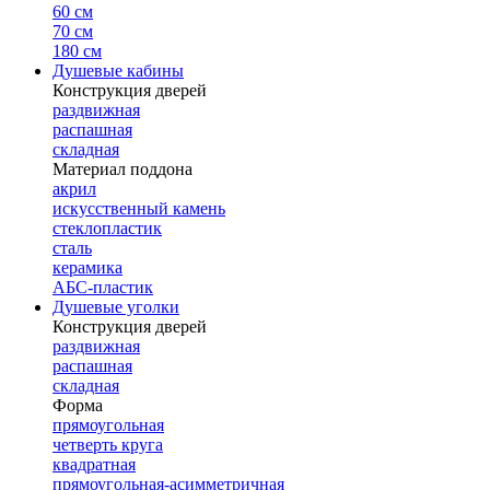
60 см
70 см
180 см
Душевые кабины
Конструкция дверей
раздвижная
распашная
складная
Материал поддона
акрил
искусственный камень
стеклопластик
сталь
керамика
АБС-пластик
Душевые уголки
Конструкция дверей
раздвижная
распашная
складная
Форма
прямоугольная
четверть круга
квадратная
прямоугольная-асимметричная