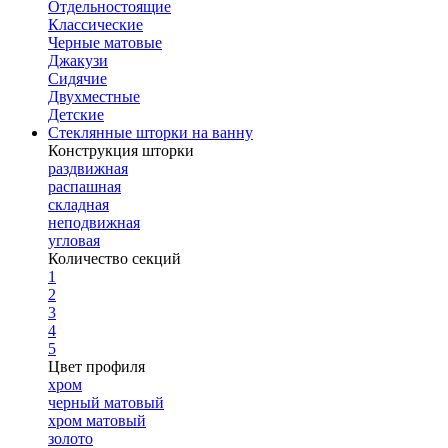
Отдельностоящие
Классические
Черные матовые
Джакузи
Сидячие
Двухместные
Детские
Стеклянные шторки на ванну
Конструкция шторки
раздвижная
распашная
складная
неподвижная
угловая
Количество секций
1
2
3
4
5
Цвет профиля
хром
черный матовый
хром матовый
золото