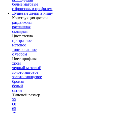
белые матовые
с бронзовым профилем
Душевые двери в нишу
Конструкция дверей
раздвижная
распашная
складная
Цвет стекла
прозрачное
матовое
тонированное
с узором
Цвет профиля
хром
черный матовый
золото матовое
золото глянцевое
бронза
белый
сатин
Типовой размер
55
60
65