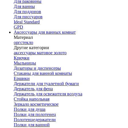
Для раковины
Для ванны
Для поддонов
Для писсуаров
Ideal Standard
GPD
Аксессуары для ванных комнат
Материал
оргстекло
Другие категории
аксессуары матовое золото
Крючки
Мыльницы
Дозаторы и диспенсеры
Стаканы для ванной комнаты
Ершики
Держатели для туалетной бумаги
Держатель для фена
Держатель для освежителя воздуха
Стойка напольная
Зеркало косметическое
Полки для душа
Полки для полотенец
Полотенцедержатели
Полки для ванной