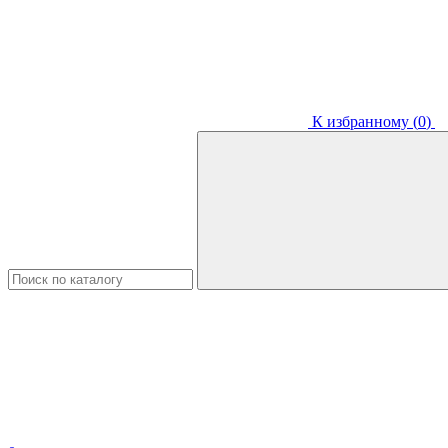
К избранному (
0
)