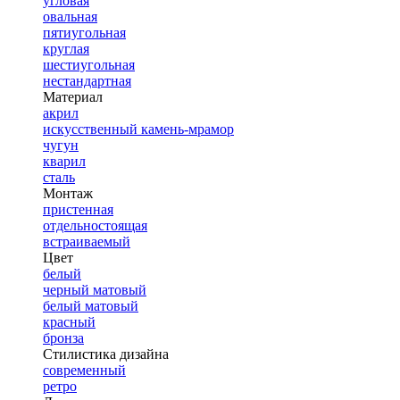
угловая
овальная
пятиугольная
круглая
шестиугольная
нестандартная
Материал
акрил
искусственный камень-мрамор
чугун
кварил
сталь
Монтаж
пристенная
отдельностоящая
встраиваемый
Цвет
белый
черный матовый
белый матовый
красный
бронза
Стилистика дизайна
современный
ретро