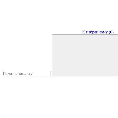
К избранному (
0
)