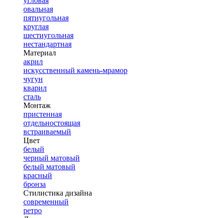
угловая
овальная
пятиугольная
круглая
шестиугольная
нестандартная
Материал
акрил
искусственный камень-мрамор
чугун
кварил
сталь
Монтаж
пристенная
отдельностоящая
встраиваемый
Цвет
белый
черный матовый
белый матовый
красный
бронза
Стилистика дизайна
современный
ретро