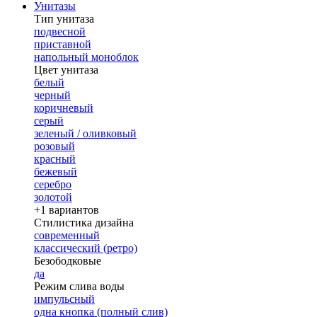
Унитазы
Тип унитаза
подвесной
приставной
напольный моноблок
Цвет унитаза
белый
черный
коричневый
серый
зеленый / оливковый
розовый
красный
бежевый
серебро
золотой
+1 вариантов
Стилистика дизайна
современный
классический (ретро)
Безободковые
да
Режим слива воды
импульсный
одна кнопка (полный слив)