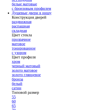
белые матовые
с бронзовым профилем
Душевые двери в нишу
Конструкция дверей
раздвижная
распашная
складная
Цвет стекла
прозрачное
матовое
тонированное
с узором
Цвет профиля
хром
черный матовый
золото матовое
золото глянцевое
бронза
белый
сатин
Типовой размер
55
60
65