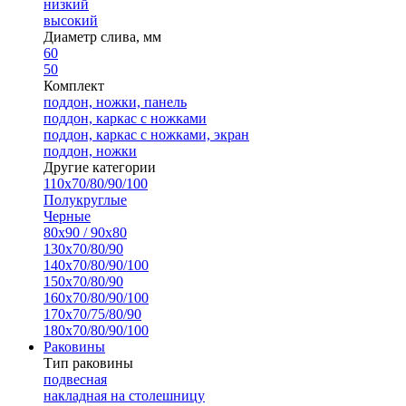
низкий
высокий
Диаметр слива, мм
60
50
Комплект
поддон, ножки, панель
поддон, каркас с ножками
поддон, каркас с ножками, экран
поддон, ножки
Другие категории
110х70/80/90/100
Полукруглые
Черные
80х90 / 90х80
130х70/80/90
140х70/80/90/100
150х70/80/90
160х70/80/90/100
170х70/75/80/90
180х70/80/90/100
Раковины
Тип раковины
подвесная
накладная на столешницу