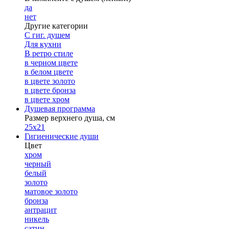
да
нет
Другие категории
С гиг. душем
Для кухни
В ретро стиле
в черном цвете
в белом цвете
в цвете золото
в цвете бронза
в цвете хром
Душевая программа
Размер верхнего душа, см
25х21
Гигиенические души
Цвет
хром
черный
белый
золото
матовое золото
бронза
антрацит
никель
сатин