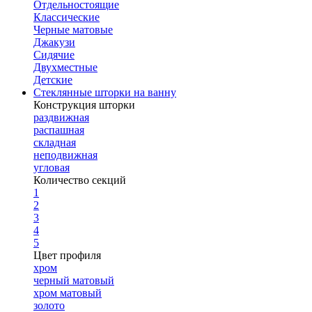
Отдельностоящие
Классические
Черные матовые
Джакузи
Сидячие
Двухместные
Детские
Стеклянные шторки на ванну
Конструкция шторки
раздвижная
распашная
складная
неподвижная
угловая
Количество секций
1
2
3
4
5
Цвет профиля
хром
черный матовый
хром матовый
золото