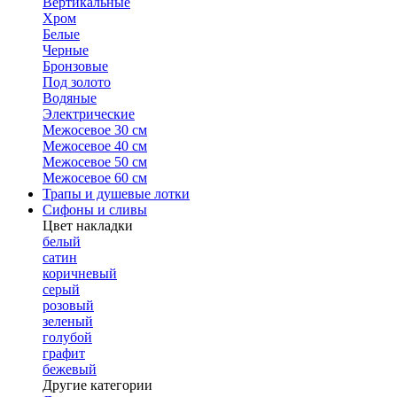
Вертикальные
Хром
Белые
Черные
Бронзовые
Под золото
Водяные
Электрические
Межосевое 30 см
Межосевое 40 см
Межосевое 50 см
Межосевое 60 см
Трапы и душевые лотки
Сифоны и сливы
Цвет накладки
белый
сатин
коричневый
серый
розовый
зеленый
голубой
графит
бежевый
Другие категории