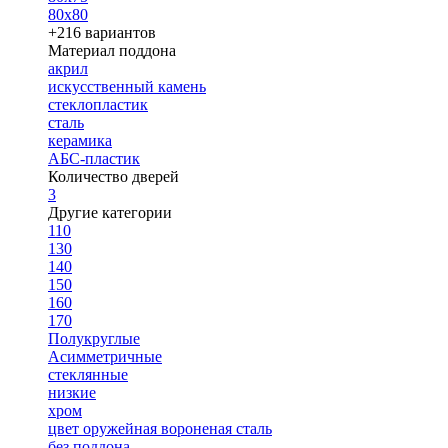
80х80
+216 вариантов
Материал поддона
акрил
искусственный камень
стеклопластик
сталь
керамика
АБС-пластик
Количество дверей
3
Другие категории
110
130
140
150
160
170
Полукруглые
Асимметричные
стеклянные
низкие
хром
цвет оружейная вороненая сталь
без поддона