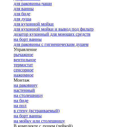
для раковины-чаши
для ванны
для биде
для душа
для кухонной мойки
для кухонной мойки и вывод под фильтр
дозатор кухонный для моющих средств
на борт ванны
для раковины с гигиеническим душем
Управление
рычажное
вентильное
термостат
сенсорное
нажимное
Монтаж
на раковину
настенный
на столешницу
на биде
на пол
в стену (встраиваемый)
на борт ванны
на мойку или столешницу
В комплекте с душем (лейкой)