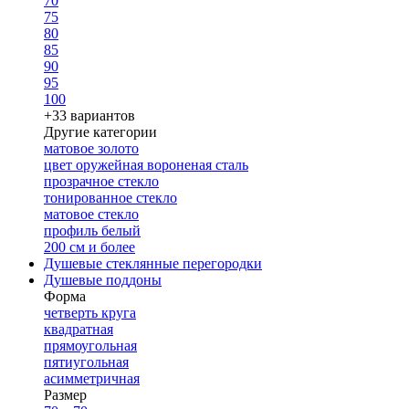
70
75
80
85
90
95
100
+33 вариантов
Другие категории
матовое золото
цвет оружейная вороненая сталь
прозрачное стекло
тонированное стекло
матовое стекло
профиль белый
200 см и более
Душевые стеклянные перегородки
Душевые поддоны
Форма
четверть круга
квадратная
прямоугольная
пятиугольная
асимметричная
Размер