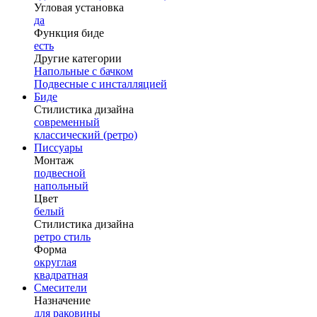
Угловая установка
да
Функция биде
есть
Другие категории
Напольные с бачком
Подвесные с инсталляцией
Биде
Стилистика дизайна
современный
классический (ретро)
Писсуары
Монтаж
подвесной
напольный
Цвет
белый
Стилистика дизайна
ретро стиль
Форма
округлая
квадратная
Смесители
Назначение
для раковины