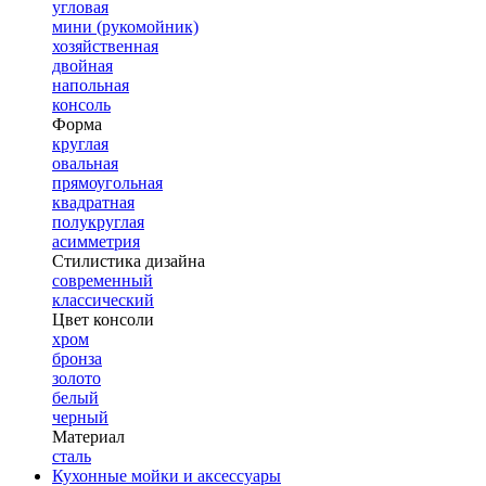
угловая
мини (рукомойник)
хозяйственная
двойная
напольная
консоль
Форма
круглая
овальная
прямоугольная
квадратная
полукруглая
асимметрия
Стилистика дизайна
современный
классический
Цвет консоли
хром
бронза
золото
белый
черный
Материал
сталь
Кухонные мойки и аксессуары