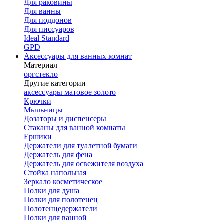
Для раковины
Для ванны
Для поддонов
Для писсуаров
Ideal Standard
GPD
Аксессуары для ванных комнат
Материал
оргстекло
Другие категории
аксессуары матовое золото
Крючки
Мыльницы
Дозаторы и диспенсеры
Стаканы для ванной комнаты
Ершики
Держатели для туалетной бумаги
Держатель для фена
Держатель для освежителя воздуха
Стойка напольная
Зеркало косметическое
Полки для душа
Полки для полотенец
Полотенцедержатели
Полки для ванной