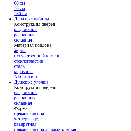
60 см
70 см
180 см
Душевые кабины
Конструкция дверей
раздвижная
распашная
складная
Материал поддона
акрил
искусственный камень
стеклопластик
сталь
керамика
АБС-пластик
Душевые уголки
Конструкция дверей
раздвижная
распашная
складная
Форма
прямоугольная
четверть круга
квадратная
прямоугольная-асимметричная