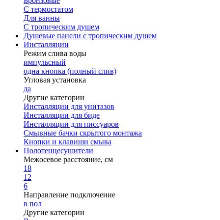
Бронзовые
С термостатом
Для ванны
С тропическим душем
Душевые панели с тропическим душем
Инсталляции
Режим слива воды
импульсный
одна кнопка (полный слив)
Угловая установка
да
Другие категории
Инсталляции для унитазов
Инсталляции для биде
Инсталляции для писсуаров
Смывные бачки скрытого монтажа
Кнопки и клавиши смыва
Полотенцесушители
Межосевое расстояние, см
18
12
6
Направление подключение
в пол
Другие категории