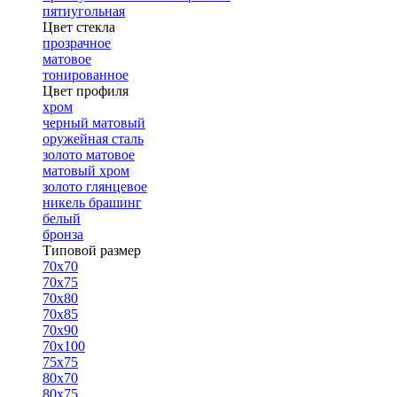
пятиугольная
Цвет стекла
прозрачное
матовое
тонированное
Цвет профиля
хром
черный матовый
оружейная сталь
золото матовое
матовый хром
золото глянцевое
никель брашинг
белый
бронза
Типовой размер
70х70
70х75
70х80
70х85
70х90
70х100
75х75
80х70
80х75