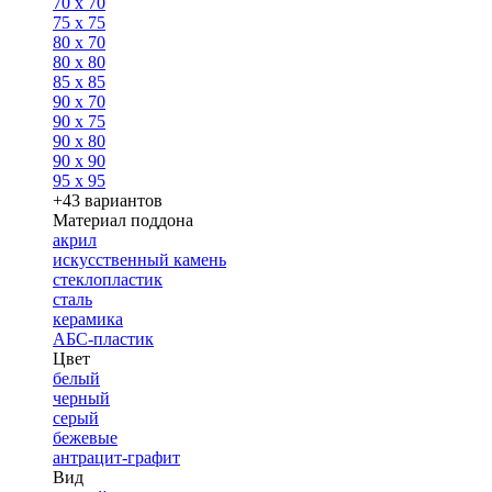
70 x 70
75 x 75
80 x 70
80 x 80
85 x 85
90 x 70
90 x 75
90 x 80
90 x 90
95 x 95
+43 вариантов
Материал поддона
акрил
искусственный камень
стеклопластик
сталь
керамика
АБС-пластик
Цвет
белый
черный
серый
бежевые
антрацит-графит
Вид