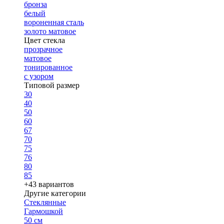
бронза
белый
вороненная сталь
золото матовое
Цвет стекла
прозрачное
матовое
тонированное
с узором
Типовой размер
30
40
50
60
67
70
75
76
80
85
+43 вариантов
Другие категории
Стеклянные
Гармошкой
50 см