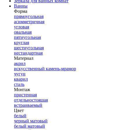
Зеркала для ванных комнат
Ванны
Форма
прямоугольная
асимметричная
угловая
овальная
пятиугольная
круглая
шестиугольная
нестандартная
Материал
акрил
искусственный камень-мрамор
чугун
кварил
сталь
Монтаж
пристенная
отдельностоящая
встраиваемый
Цвет
белый
черный матовый
белый матовый