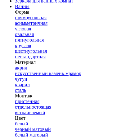
Зеркала для ванных комнат
Ванны
Форма
прямоугольная
асимметричная
угловая
овальная
пятиугольная
круглая
шестиугольная
нестандартная
Материал
акрил
искусственный камень-мрамор
чугун
кварил
сталь
Монтаж
пристенная
отдельностоящая
встраиваемый
Цвет
белый
черный матовый
белый матовый