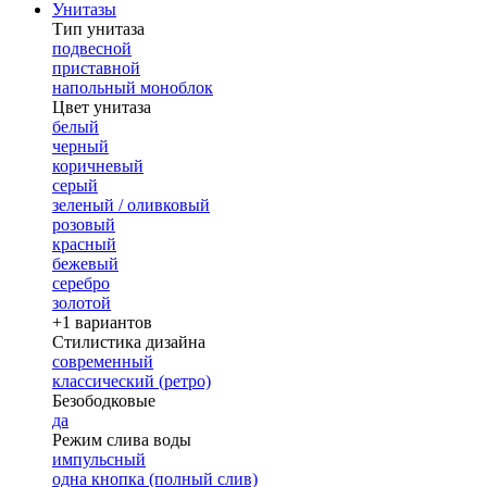
Унитазы
Тип унитаза
подвесной
приставной
напольный моноблок
Цвет унитаза
белый
черный
коричневый
серый
зеленый / оливковый
розовый
красный
бежевый
серебро
золотой
+1 вариантов
Стилистика дизайна
современный
классический (ретро)
Безободковые
да
Режим слива воды
импульсный
одна кнопка (полный слив)