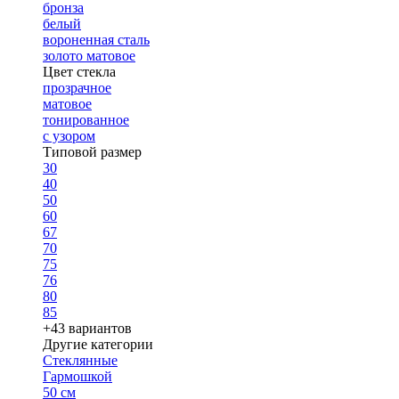
бронза
белый
вороненная сталь
золото матовое
Цвет стекла
прозрачное
матовое
тонированное
с узором
Типовой размер
30
40
50
60
67
70
75
76
80
85
+43 вариантов
Другие категории
Стеклянные
Гармошкой
50 см