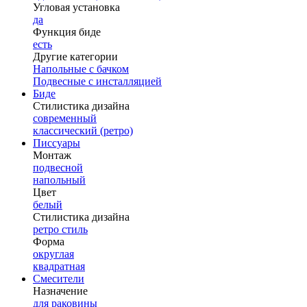
Угловая установка
да
Функция биде
есть
Другие категории
Напольные с бачком
Подвесные с инсталляцией
Биде
Стилистика дизайна
современный
классический (ретро)
Писсуары
Монтаж
подвесной
напольный
Цвет
белый
Стилистика дизайна
ретро стиль
Форма
округлая
квадратная
Смесители
Назначение
для раковины