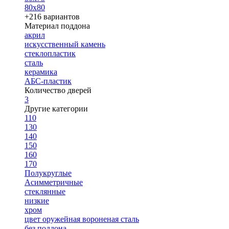
80х80
+216 вариантов
Материал поддона
акрил
искусственный камень
стеклопластик
сталь
керамика
АБС-пластик
Количество дверей
3
Другие категории
110
130
140
150
160
170
Полукруглые
Асимметричные
стеклянные
низкие
хром
цвет оружейная вороненая сталь
без поддона