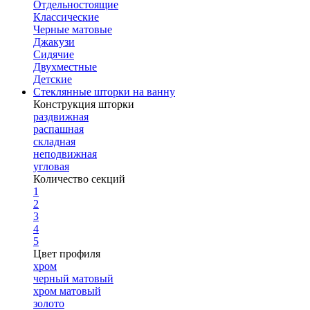
Отдельностоящие
Классические
Черные матовые
Джакузи
Сидячие
Двухместные
Детские
Стеклянные шторки на ванну
Конструкция шторки
раздвижная
распашная
складная
неподвижная
угловая
Количество секций
1
2
3
4
5
Цвет профиля
хром
черный матовый
хром матовый
золото