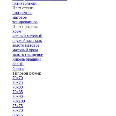
пятиугольная
Цвет стекла
прозрачное
матовое
тонированное
Цвет профиля
хром
черный матовый
оружейная сталь
золото матовое
матовый хром
золото глянцевое
никель брашинг
белый
бронза
Типовой размер
70х70
70х75
70х80
70х85
70х90
70х100
75х75
80х70
80х75