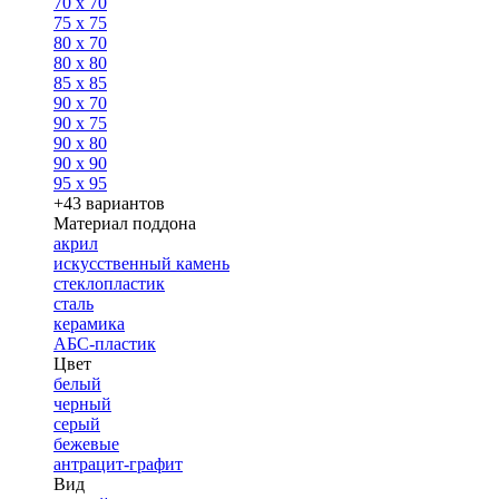
70 x 70
75 x 75
80 x 70
80 x 80
85 x 85
90 x 70
90 x 75
90 x 80
90 x 90
95 x 95
+43 вариантов
Материал поддона
акрил
искусственный камень
стеклопластик
сталь
керамика
АБС-пластик
Цвет
белый
черный
серый
бежевые
антрацит-графит
Вид