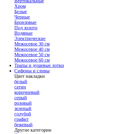
Вертикальные
Хром
Белые
Черные
Бронзовые
Под золото
Водяные
Электрические
Межосевое 30 см
Межосевое 40 см
Межосевое 50 см
Межосевое 60 см
Трапы и душевые лотки
Сифоны и сливы
Цвет накладки
белый
сатин
коричневый
серый
розовый
зеленый
голубой
графит
бежевый
Другие категории