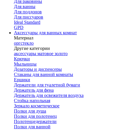
Для раковины
Для ванны
Для поддонов
Для писсуаров
Ideal Standard
GPD
Аксессуары для ванных комнат
Материал
оргстекло
Другие категории
аксессуары матовое золото
Крючки
Мыльницы
Дозаторы и диспенсеры
Стаканы для ванной комнаты
Ершики
Держатели для туалетной бумаги
Держатель для фена
Держатель для освежителя воздуха
Стойка напольная
Зеркало косметическое
Полки для душа
Полки для полотенец
Полотенцедержатели
Полки для ванной