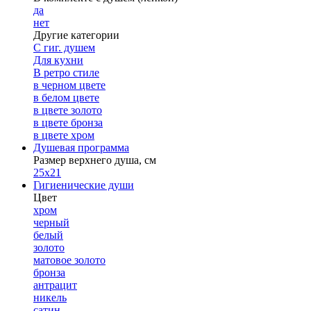
да
нет
Другие категории
С гиг. душем
Для кухни
В ретро стиле
в черном цвете
в белом цвете
в цвете золото
в цвете бронза
в цвете хром
Душевая программа
Размер верхнего душа, см
25х21
Гигиенические души
Цвет
хром
черный
белый
золото
матовое золото
бронза
антрацит
никель
сатин