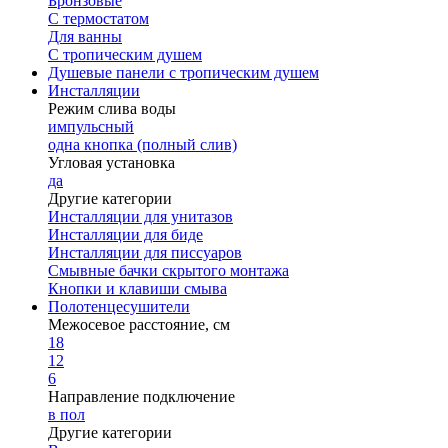
Бронзовые
С термостатом
Для ванны
С тропическим душем
Душевые панели с тропическим душем
Инсталляции
Режим слива воды
импульсный
одна кнопка (полный слив)
Угловая установка
да
Другие категории
Инсталляции для унитазов
Инсталляции для биде
Инсталляции для писсуаров
Смывные бачки скрытого монтажа
Кнопки и клавиши смыва
Полотенцесушители
Межосевое расстояние, см
18
12
6
Направление подключение
в пол
Другие категории