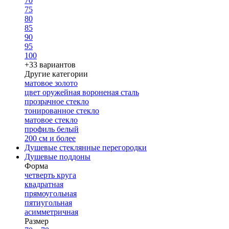
70
75
80
85
90
95
100
+33 вариантов
Другие категории
матовое золото
цвет оружейная вороненая сталь
прозрачное стекло
тонированное стекло
матовое стекло
профиль белый
200 см и более
Душевые стеклянные перегородки
Душевые поддоны
Форма
четверть круга
квадратная
прямоугольная
пятиугольная
асимметричная
Размер