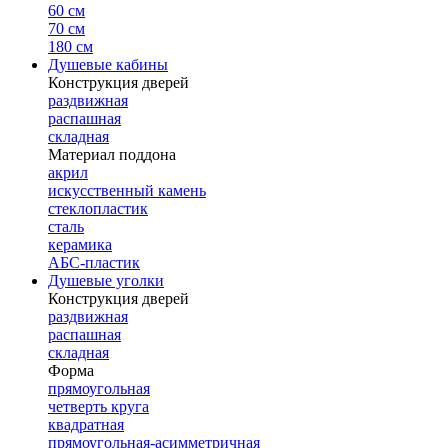
60 см
70 см
180 см
Душевые кабины
Конструкция дверей
раздвижная
распашная
складная
Материал поддона
акрил
искусственный камень
стеклопластик
сталь
керамика
АБС-пластик
Душевые уголки
Конструкция дверей
раздвижная
распашная
складная
Форма
прямоугольная
четверть круга
квадратная
прямоугольная-асимметричная