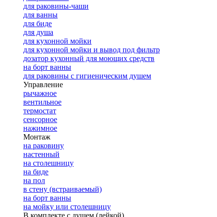
для раковины-чаши
для ванны
для биде
для душа
для кухонной мойки
для кухонной мойки и вывод под фильтр
дозатор кухонный для моющих средств
на борт ванны
для раковины с гигиеническим душем
Управление
рычажное
вентильное
термостат
сенсорное
нажимное
Монтаж
на раковину
настенный
на столешницу
на биде
на пол
в стену (встраиваемый)
на борт ванны
на мойку или столешницу
В комплекте с душем (лейкой)