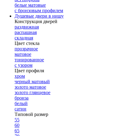
белые матовые
с бронзовым профилем
Душевые двери в нишу
Конструкция дверей
раздвижная
распашная
складная
Цвет стекла
прозрачное
матовое
тонированное
с узором
Цвет профиля
хром
черный матовый
золото матовое
золото глянцевое
бронза
белый
сатин
Типовой размер
55
60
65