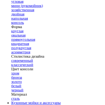
угловая
мини (рукомойник)
хозяйственная
двойная
напольная
консоль
Форма
круглая
овальная
прямоугольная
квадратная
полукруглая
асимметрия
Стилистика дизайна
современный
классический
Цвет консоли
хром
бронза
золото
белый
черный
Материал
сталь
Кухонные мойки и аксессуары