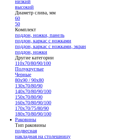
низкий
высокий
Диаметр слива, мм
60
50
Комплект
поддон, ножки, панель
поддон, каркас с ножками
поддон, каркас с ножками, экран
поддон, ножки
Другие категории
110х70/80/90/100
Полукруглые
Черные
80х90 / 90х80
130х70/80/90
140х70/80/90/100
150х70/80/90
160х70/80/90/100
170х70/75/80/90
180х70/80/90/100
Раковины
Тип раковины
подвесная
накладная на столешницу