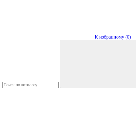
К избранному (
0
)