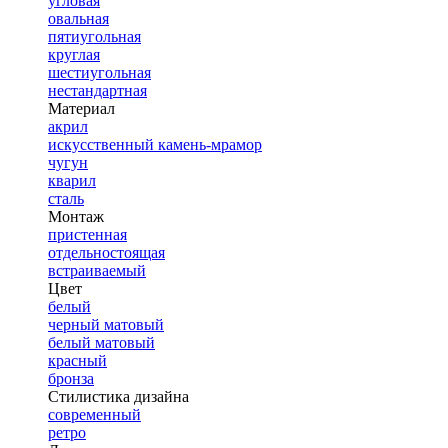
угловая
овальная
пятиугольная
круглая
шестиугольная
нестандартная
Материал
акрил
искусственный камень-мрамор
чугун
кварил
сталь
Монтаж
пристенная
отдельностоящая
встраиваемый
Цвет
белый
черный матовый
белый матовый
красный
бронза
Стилистика дизайна
современный
ретро