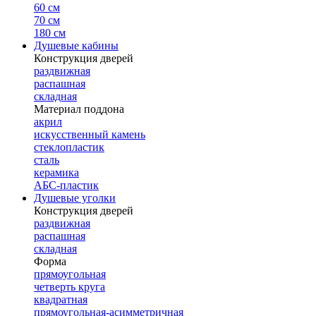
60 см
70 см
180 см
Душевые кабины
Конструкция дверей
раздвижная
распашная
складная
Материал поддона
акрил
искусственный камень
стеклопластик
сталь
керамика
АБС-пластик
Душевые уголки
Конструкция дверей
раздвижная
распашная
складная
Форма
прямоугольная
четверть круга
квадратная
прямоугольная-асимметричная