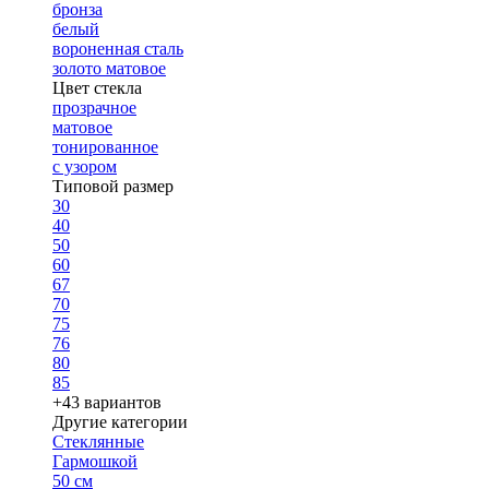
бронза
белый
вороненная сталь
золото матовое
Цвет стекла
прозрачное
матовое
тонированное
с узором
Типовой размер
30
40
50
60
67
70
75
76
80
85
+43 вариантов
Другие категории
Стеклянные
Гармошкой
50 см