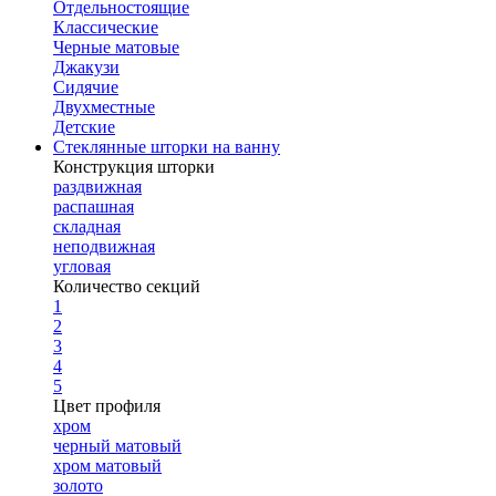
Отдельностоящие
Классические
Черные матовые
Джакузи
Сидячие
Двухместные
Детские
Стеклянные шторки на ванну
Конструкция шторки
раздвижная
распашная
складная
неподвижная
угловая
Количество секций
1
2
3
4
5
Цвет профиля
хром
черный матовый
хром матовый
золото