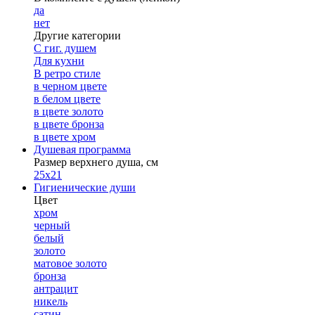
да
нет
Другие категории
С гиг. душем
Для кухни
В ретро стиле
в черном цвете
в белом цвете
в цвете золото
в цвете бронза
в цвете хром
Душевая программа
Размер верхнего душа, см
25х21
Гигиенические души
Цвет
хром
черный
белый
золото
матовое золото
бронза
антрацит
никель
сатин