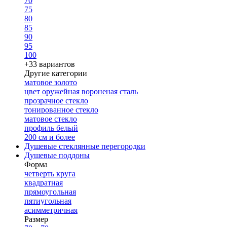
70
75
80
85
90
95
100
+33 вариантов
Другие категории
матовое золото
цвет оружейная вороненая сталь
прозрачное стекло
тонированное стекло
матовое стекло
профиль белый
200 см и более
Душевые стеклянные перегородки
Душевые поддоны
Форма
четверть круга
квадратная
прямоугольная
пятиугольная
асимметричная
Размер