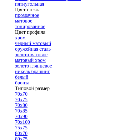
пятиугольная
Цвет стекла
прозрачное
матовое
тонированное
Цвет профиля
хром
черный матовый
оружейная сталь
золото матовое
матовый хром
золото глянцевое
никель брашинг
белый
бронза
Типовой размер
70х70
70х75
70х80
70х85
70х90
70х100
75х75
80х70
80х75