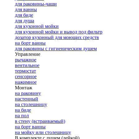
для раковины-чаши
для ванны
для биде
для душа
для кухонной мойки
для кухонной мойки и вывод под фильтр
дозатор кухонный для моющих средств
на борт ванны
для раковины с гигиеническим душем
Управление
рычажное
вентильное
термостат
сенсорное
нажимное
Монтаж
на раковину
настенный
на столешницу
на биде
на пол
в стену (встраиваемый)
на борт ванны
на мойку или столешницу
В комплекте с душем (лейкой)