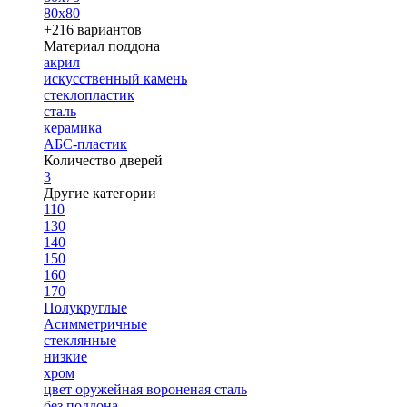
80х80
+216 вариантов
Материал поддона
акрил
искусственный камень
стеклопластик
сталь
керамика
АБС-пластик
Количество дверей
3
Другие категории
110
130
140
150
160
170
Полукруглые
Асимметричные
стеклянные
низкие
хром
цвет оружейная вороненая сталь
без поддона