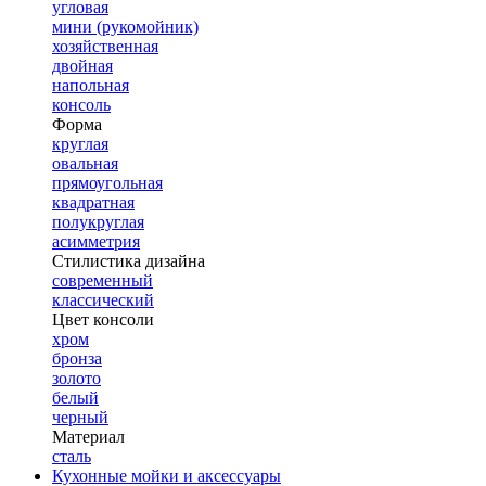
угловая
мини (рукомойник)
хозяйственная
двойная
напольная
консоль
Форма
круглая
овальная
прямоугольная
квадратная
полукруглая
асимметрия
Стилистика дизайна
современный
классический
Цвет консоли
хром
бронза
золото
белый
черный
Материал
сталь
Кухонные мойки и аксессуары