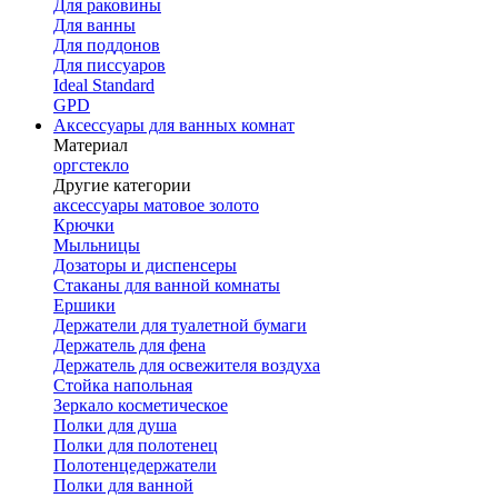
Для раковины
Для ванны
Для поддонов
Для писсуаров
Ideal Standard
GPD
Аксессуары для ванных комнат
Материал
оргстекло
Другие категории
аксессуары матовое золото
Крючки
Мыльницы
Дозаторы и диспенсеры
Стаканы для ванной комнаты
Ершики
Держатели для туалетной бумаги
Держатель для фена
Держатель для освежителя воздуха
Стойка напольная
Зеркало косметическое
Полки для душа
Полки для полотенец
Полотенцедержатели
Полки для ванной