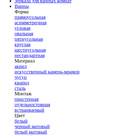
Зеркала для ванных комнат
Ванны
Форма
прямоугольная
асимметричная
угловая
овальная
пятиугольная
круглая
шестиугольная
нестандартная
Материал
акрил
искусственный камень-мрамор
чугун
кварил
сталь
Монтаж
пристенная
отдельностоящая
встраиваемый
Цвет
белый
черный матовый
белый матовый