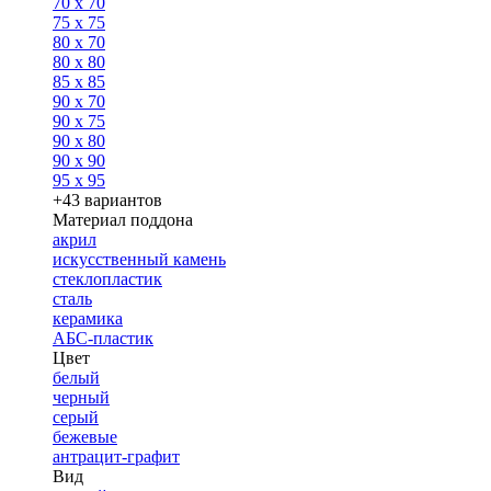
70 x 70
75 x 75
80 x 70
80 x 80
85 x 85
90 x 70
90 x 75
90 x 80
90 x 90
95 x 95
+43 вариантов
Материал поддона
акрил
искусственный камень
стеклопластик
сталь
керамика
АБС-пластик
Цвет
белый
черный
серый
бежевые
антрацит-графит
Вид