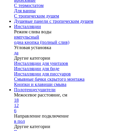
Бронзовые
С термостатом
Для ванны
С тропическим душем
Душевые панели с тропическим душем
Инсталляции
Режим слива воды
импульсный
одна кнопка (полный слив)
Угловая установка
да
Другие категории
Инсталляции для унитазов
Инсталляции для биде
Инсталляции для писсуаров
Смывные бачки скрытого монтажа
Кнопки и клавиши смыва
Полотенцесушители
Межосевое расстояние, см
18
12
6
Направление подключение
в пол
Другие категории