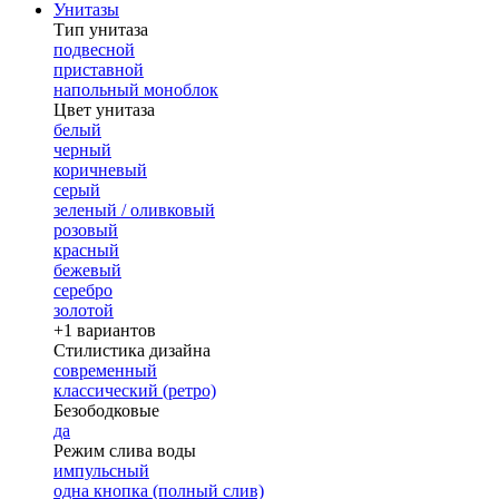
Унитазы
Тип унитаза
подвесной
приставной
напольный моноблок
Цвет унитаза
белый
черный
коричневый
серый
зеленый / оливковый
розовый
красный
бежевый
серебро
золотой
+1 вариантов
Стилистика дизайна
современный
классический (ретро)
Безободковые
да
Режим слива воды
импульсный
одна кнопка (полный слив)