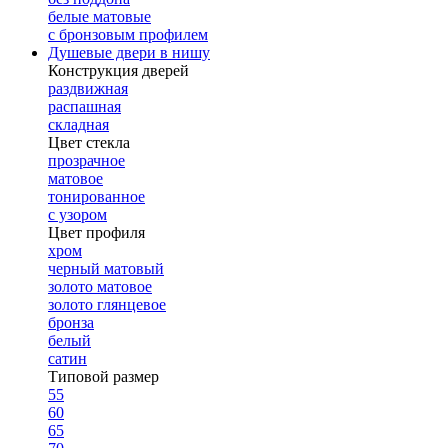
белые матовые
с бронзовым профилем
Душевые двери в нишу
Конструкция дверей
раздвижная
распашная
складная
Цвет стекла
прозрачное
матовое
тонированное
с узором
Цвет профиля
хром
черный матовый
золото матовое
золото глянцевое
бронза
белый
сатин
Типовой размер
55
60
65