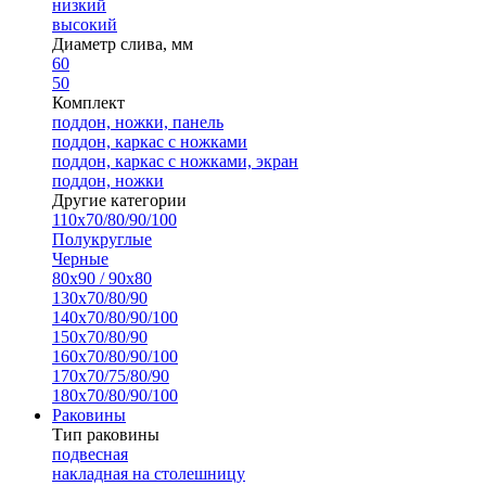
низкий
высокий
Диаметр слива, мм
60
50
Комплект
поддон, ножки, панель
поддон, каркас с ножками
поддон, каркас с ножками, экран
поддон, ножки
Другие категории
110х70/80/90/100
Полукруглые
Черные
80х90 / 90х80
130х70/80/90
140х70/80/90/100
150х70/80/90
160х70/80/90/100
170х70/75/80/90
180х70/80/90/100
Раковины
Тип раковины
подвесная
накладная на столешницу