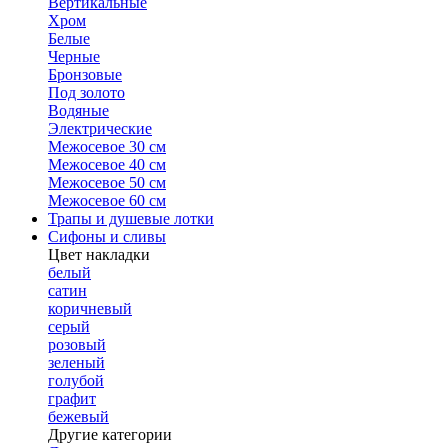
Вертикальные
Хром
Белые
Черные
Бронзовые
Под золото
Водяные
Электрические
Межосевое 30 см
Межосевое 40 см
Межосевое 50 см
Межосевое 60 см
Трапы и душевые лотки
Сифоны и сливы
Цвет накладки
белый
сатин
коричневый
серый
розовый
зеленый
голубой
графит
бежевый
Другие категории