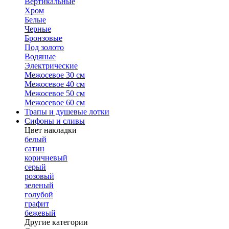
Вертикальные
Хром
Белые
Черные
Бронзовые
Под золото
Водяные
Электрические
Межосевое 30 см
Межосевое 40 см
Межосевое 50 см
Межосевое 60 см
Трапы и душевые лотки
Сифоны и сливы
Цвет накладки
белый
сатин
коричневый
серый
розовый
зеленый
голубой
графит
бежевый
Другие категории