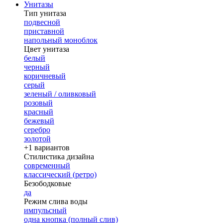
Унитазы
Тип унитаза
подвесной
приставной
напольный моноблок
Цвет унитаза
белый
черный
коричневый
серый
зеленый / оливковый
розовый
красный
бежевый
серебро
золотой
+1 вариантов
Стилистика дизайна
современный
классический (ретро)
Безободковые
да
Режим слива воды
импульсный
одна кнопка (полный слив)