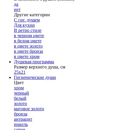
да
нет
Другие категории
С гиг. душем
Для кухни
В ретро стиле
в черном цвете
в белом цвете
в цвете золото
в цвете бронза
в цвете хром
Душевая программа
Размер верхнего душа, см
25х21
Гигиенические души
Цвет
хром
черный
белый
золото
матовое золото
бронза
антрацит
никель
сатин