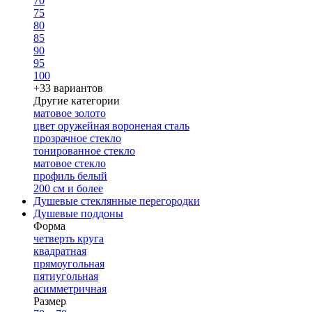
70
75
80
85
90
95
100
+33 вариантов
Другие категории
матовое золото
цвет оружейная вороненая сталь
прозрачное стекло
тонированное стекло
матовое стекло
профиль белый
200 см и более
Душевые стеклянные перегородки
Душевые поддоны
Форма
четверть круга
квадратная
прямоугольная
пятиугольная
асимметричная
Размер