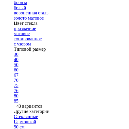
бронза
белый
вороненная сталь
золото матовое
Цвет стекла
прозрачное
матовое
тонированное
с узором
Типовой размер
30
40
50
60
67
70
75
76
80
85
+43 вариантов
Другие категории
Стеклянные
Гармошкой
50 см