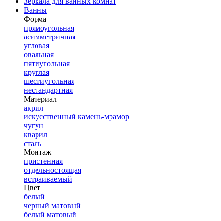
Зеркала для ванных комнат
Ванны
Форма
прямоугольная
асимметричная
угловая
овальная
пятиугольная
круглая
шестиугольная
нестандартная
Материал
акрил
искусственный камень-мрамор
чугун
кварил
сталь
Монтаж
пристенная
отдельностоящая
встраиваемый
Цвет
белый
черный матовый
белый матовый