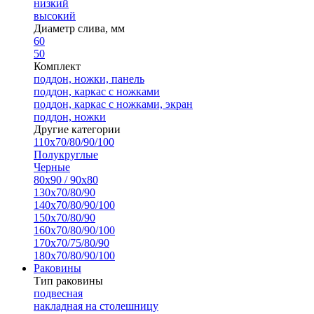
низкий
высокий
Диаметр слива, мм
60
50
Комплект
поддон, ножки, панель
поддон, каркас с ножками
поддон, каркас с ножками, экран
поддон, ножки
Другие категории
110х70/80/90/100
Полукруглые
Черные
80х90 / 90х80
130х70/80/90
140х70/80/90/100
150х70/80/90
160х70/80/90/100
170х70/75/80/90
180х70/80/90/100
Раковины
Тип раковины
подвесная
накладная на столешницу