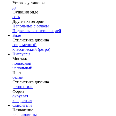
Угловая установка
да
Функция биде
есть
Другие категории
Напольные с бачком
Подвесные с инсталляцией
Биде
Стилистика дизайна
современный
классический (ретро)
Писсуары
Монтаж
подвесной
напольный
Цвет
белый
Стилистика дизайна
ретро стиль
Форма
округлая
квадратная
Смесители
Назначение
для раковины