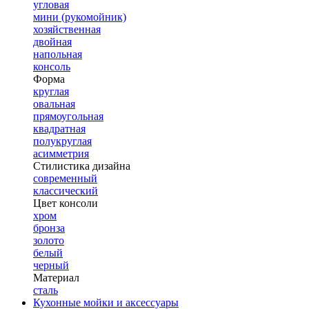
угловая
мини (рукомойник)
хозяйственная
двойная
напольная
консоль
Форма
круглая
овальная
прямоугольная
квадратная
полукруглая
асимметрия
Стилистика дизайна
современный
классический
Цвет консоли
хром
бронза
золото
белый
черный
Материал
сталь
Кухонные мойки и аксессуары