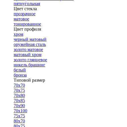
пятиугольная
Цвет стекла
прозрачное
матовое
тонированное
Цвет профиля
хром
черный матовый
оружейная сталь
золото матовое
матовый хром
золото глянцевое
никель брашинг
белый
бронза
Типовой размер
70х70
70х75
70х80
70х85
70х90
70х100
75х75
80х70
80х75