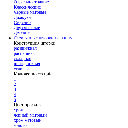
Отдельностоящие
Классические
Черные матовые
Джакузи
Сидячие
Двухместные
Детские
Стеклянные шторки на ванну
Конструкция шторки
раздвижная
распашная
складная
неподвижная
угловая
Количество секций
1
2
3
4
5
Цвет профиля
хром
черный матовый
хром матовый
золото