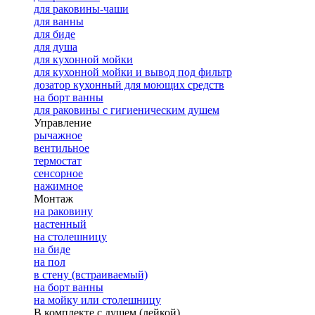
для раковины-чаши
для ванны
для биде
для душа
для кухонной мойки
для кухонной мойки и вывод под фильтр
дозатор кухонный для моющих средств
на борт ванны
для раковины с гигиеническим душем
Управление
рычажное
вентильное
термостат
сенсорное
нажимное
Монтаж
на раковину
настенный
на столешницу
на биде
на пол
в стену (встраиваемый)
на борт ванны
на мойку или столешницу
В комплекте с душем (лейкой)