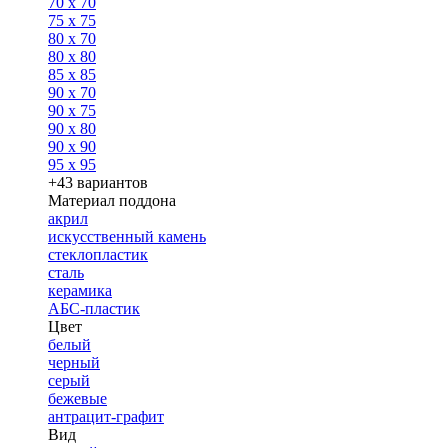
70 x 70
75 x 75
80 x 70
80 x 80
85 x 85
90 x 70
90 x 75
90 x 80
90 x 90
95 x 95
+43 вариантов
Материал поддона
акрил
искусственный камень
стеклопластик
сталь
керамика
АБС-пластик
Цвет
белый
черный
серый
бежевые
антрацит-графит
Вид