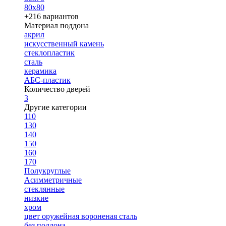
80х80
+216 вариантов
Материал поддона
акрил
искусственный камень
стеклопластик
сталь
керамика
АБС-пластик
Количество дверей
3
Другие категории
110
130
140
150
160
170
Полукруглые
Асимметричные
стеклянные
низкие
хром
цвет оружейная вороненая сталь
без поддона