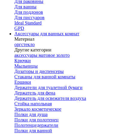
Для раковины
Для ванны
Для поддонов
Для писсуаров
Ideal Standard
GPD
Аксессуары для ванных комнат
Материал
оргстекло
Другие категории
аксессуары матовое золото
Крючки
Мыльницы
Дозаторы и диспенсеры
Стаканы для ванной комнаты
Ершики
Держатели для туалетной бумаги
Держатель для фена
Держатель для освежителя воздуха
Стойка напольная
Зеркало косметическое
Полки для душа
Полки для полотенец
Полотенцедержатели
Полки для ванной