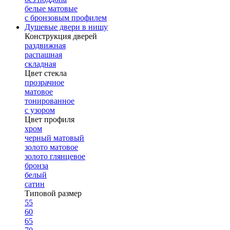
белые матовые
с бронзовым профилем
Душевые двери в нишу
Конструкция дверей
раздвижная
распашная
складная
Цвет стекла
прозрачное
матовое
тонированное
с узором
Цвет профиля
хром
черный матовый
золото матовое
золото глянцевое
бронза
белый
сатин
Типовой размер
55
60
65