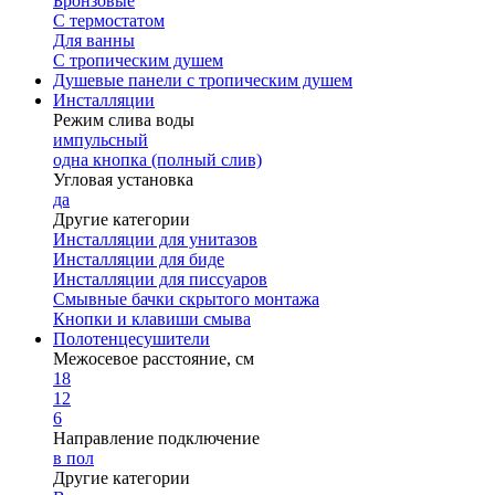
Бронзовые
С термостатом
Для ванны
С тропическим душем
Душевые панели с тропическим душем
Инсталляции
Режим слива воды
импульсный
одна кнопка (полный слив)
Угловая установка
да
Другие категории
Инсталляции для унитазов
Инсталляции для биде
Инсталляции для писсуаров
Смывные бачки скрытого монтажа
Кнопки и клавиши смыва
Полотенцесушители
Межосевое расстояние, см
18
12
6
Направление подключение
в пол
Другие категории