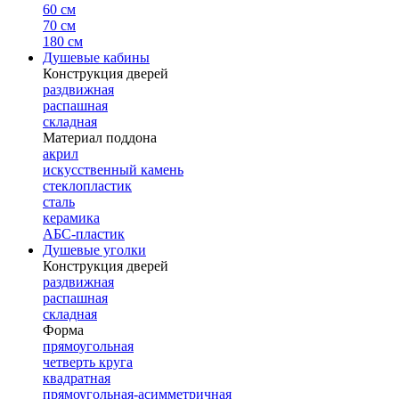
60 см
70 см
180 см
Душевые кабины
Конструкция дверей
раздвижная
распашная
складная
Материал поддона
акрил
искусственный камень
стеклопластик
сталь
керамика
АБС-пластик
Душевые уголки
Конструкция дверей
раздвижная
распашная
складная
Форма
прямоугольная
четверть круга
квадратная
прямоугольная-асимметричная