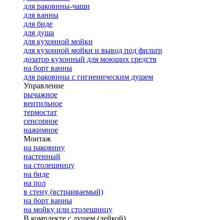
для раковины-чаши
для ванны
для биде
для душа
для кухонной мойки
для кухонной мойки и вывод под фильтр
дозатор кухонный для моющих средств
на борт ванны
для раковины с гигиеническим душем
Управление
рычажное
вентильное
термостат
сенсорное
нажимное
Монтаж
на раковину
настенный
на столешницу
на биде
на пол
в стену (встраиваемый)
на борт ванны
на мойку или столешницу
В комплекте с душем (лейкой)