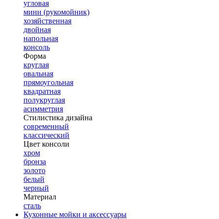
угловая
мини (рукомойник)
хозяйственная
двойная
напольная
консоль
Форма
круглая
овальная
прямоугольная
квадратная
полукруглая
асимметрия
Стилистика дизайна
современный
классический
Цвет консоли
хром
бронза
золото
белый
черный
Материал
сталь
Кухонные мойки и аксессуары