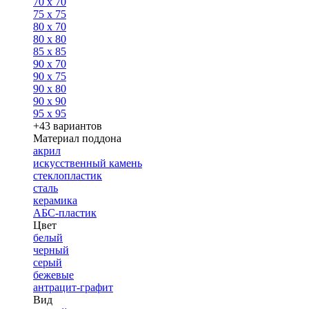
70 x 70
75 x 75
80 x 70
80 x 80
85 x 85
90 x 70
90 x 75
90 x 80
90 x 90
95 x 95
+43 вариантов
Материал поддона
акрил
искусственный камень
стеклопластик
сталь
керамика
АБС-пластик
Цвет
белый
черный
серый
бежевые
антрацит-графит
Вид