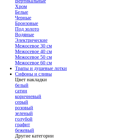
Вертикальные
Хром
Белые
Черные
Бронзовые
Под золото
Водяные
Электрические
Межосевое 30 см
Межосевое 40 см
Межосевое 50 см
Межосевое 60 см
Трапы и душевые лотки
Сифоны и сливы
Цвет накладки
белый
сатин
коричневый
серый
розовый
зеленый
голубой
графит
бежевый
Другие категории