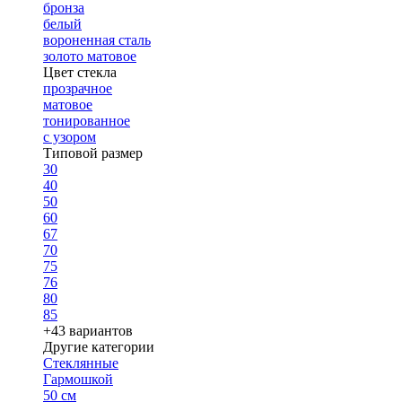
бронза
белый
вороненная сталь
золото матовое
Цвет стекла
прозрачное
матовое
тонированное
с узором
Типовой размер
30
40
50
60
67
70
75
76
80
85
+43 вариантов
Другие категории
Стеклянные
Гармошкой
50 см