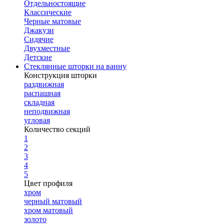
Отдельностоящие
Классические
Черные матовые
Джакузи
Сидячие
Двухместные
Детские
Стеклянные шторки на ванну
Конструкция шторки
раздвижная
распашная
складная
неподвижная
угловая
Количество секций
1
2
3
4
5
Цвет профиля
хром
черный матовый
хром матовый
золото