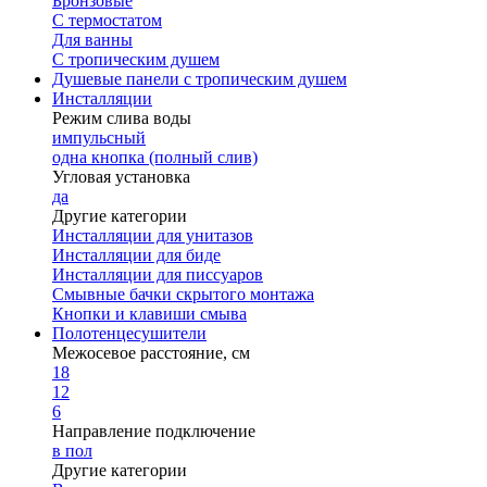
Бронзовые
С термостатом
Для ванны
С тропическим душем
Душевые панели с тропическим душем
Инсталляции
Режим слива воды
импульсный
одна кнопка (полный слив)
Угловая установка
да
Другие категории
Инсталляции для унитазов
Инсталляции для биде
Инсталляции для писсуаров
Смывные бачки скрытого монтажа
Кнопки и клавиши смыва
Полотенцесушители
Межосевое расстояние, см
18
12
6
Направление подключение
в пол
Другие категории