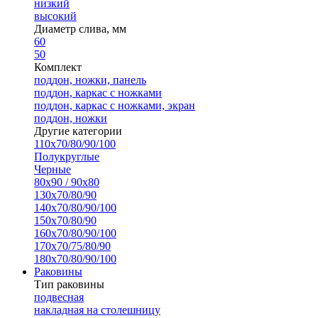
низкий
высокий
Диаметр слива, мм
60
50
Комплект
поддон, ножки, панель
поддон, каркас с ножками
поддон, каркас с ножками, экран
поддон, ножки
Другие категории
110х70/80/90/100
Полукруглые
Черные
80х90 / 90х80
130х70/80/90
140х70/80/90/100
150х70/80/90
160х70/80/90/100
170х70/75/80/90
180х70/80/90/100
Раковины
Тип раковины
подвесная
накладная на столешницу