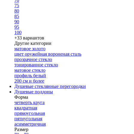
70
75
80
85
90
95
100
+33 вариантов
Другие категории
матовое золото
цвет оружейная вороненая сталь
прозрачное стекло
тонированное стекло
матовое стекло
профиль белый
200 см и более
Душевые стеклянные перегородки
Душевые поддоны
Форма
четверть круга
квадратная
прямоугольная
пятиугольная
асимметричная
Размер