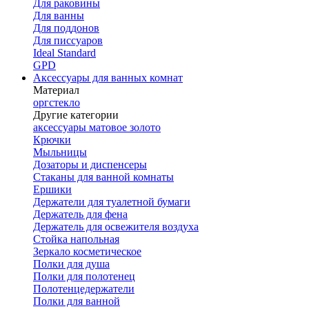
Для раковины
Для ванны
Для поддонов
Для писсуаров
Ideal Standard
GPD
Аксессуары для ванных комнат
Материал
оргстекло
Другие категории
аксессуары матовое золото
Крючки
Мыльницы
Дозаторы и диспенсеры
Стаканы для ванной комнаты
Ершики
Держатели для туалетной бумаги
Держатель для фена
Держатель для освежителя воздуха
Стойка напольная
Зеркало косметическое
Полки для душа
Полки для полотенец
Полотенцедержатели
Полки для ванной