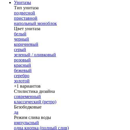
Унитазы
Тип унитаза
подвесной
приставной
напольный моноблок
Цвет унитаза
белый
черный
коричневый
серый
зеленый / оливковый
розовый
красный
бежевый
серебро
золотой
+1 вариантов
Стилистика дизайна
современный
классический (ретро)
Безободковые
да
Режим слива воды
импульсный
одна кнопка (полный слив)