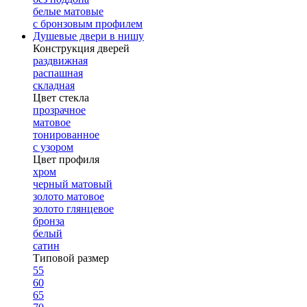
белые матовые
с бронзовым профилем
Душевые двери в нишу
Конструкция дверей
раздвижная
распашная
складная
Цвет стекла
прозрачное
матовое
тонированное
с узором
Цвет профиля
хром
черный матовый
золото матовое
золото глянцевое
бронза
белый
сатин
Типовой размер
55
60
65