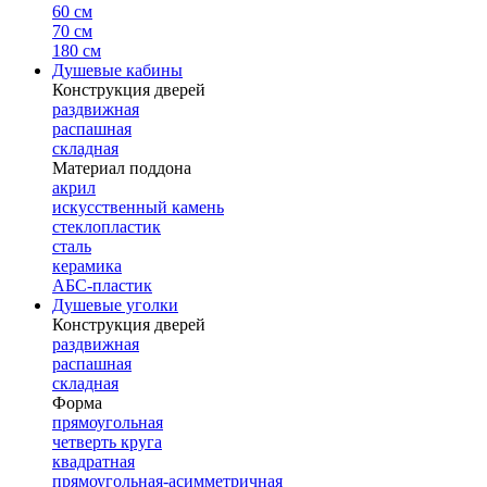
60 см
70 см
180 см
Душевые кабины
Конструкция дверей
раздвижная
распашная
складная
Материал поддона
акрил
искусственный камень
стеклопластик
сталь
керамика
АБС-пластик
Душевые уголки
Конструкция дверей
раздвижная
распашная
складная
Форма
прямоугольная
четверть круга
квадратная
прямоугольная-асимметричная