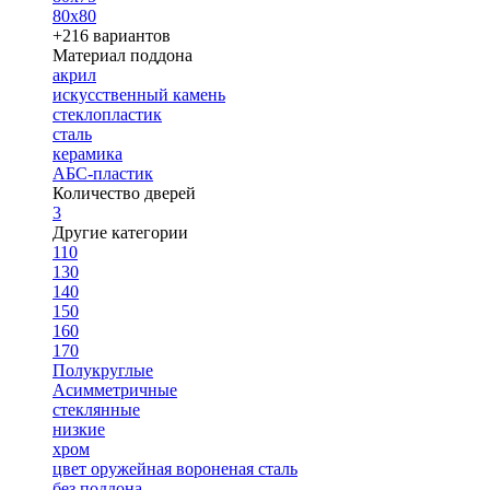
80х80
+216 вариантов
Материал поддона
акрил
искусственный камень
стеклопластик
сталь
керамика
АБС-пластик
Количество дверей
3
Другие категории
110
130
140
150
160
170
Полукруглые
Асимметричные
стеклянные
низкие
хром
цвет оружейная вороненая сталь
без поддона