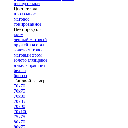
пятиугольная
Цвет стекла
прозрачное
матовое
тонированное
Цвет профиля
хром
черный матовый
оружейная сталь
золото матовое
матовый хром
золото глянцевое
никель брашинг
белый
бронза
Типовой размер
70х70
70х75
70х80
70х85
70х90
70х100
75х75
80х70
80х75