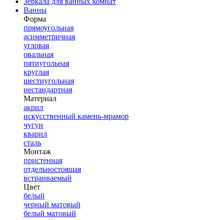
Зеркала для ванных комнат
Ванны
Форма
прямоугольная
асимметричная
угловая
овальная
пятиугольная
круглая
шестиугольная
нестандартная
Материал
акрил
искусственный камень-мрамор
чугун
кварил
сталь
Монтаж
пристенная
отдельностоящая
встраиваемый
Цвет
белый
черный матовый
белый матовый