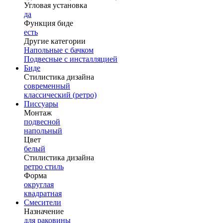
Угловая установка
да
Функция биде
есть
Другие категории
Напольные с бачком
Подвесные с инсталляцией
Биде
Стилистика дизайна
современный
классический (ретро)
Писсуары
Монтаж
подвесной
напольный
Цвет
белый
Стилистика дизайна
ретро стиль
Форма
округлая
квадратная
Смесители
Назначение
для раковины