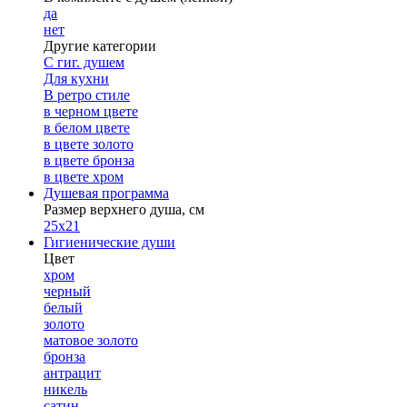
да
нет
Другие категории
С гиг. душем
Для кухни
В ретро стиле
в черном цвете
в белом цвете
в цвете золото
в цвете бронза
в цвете хром
Душевая программа
Размер верхнего душа, см
25х21
Гигиенические души
Цвет
хром
черный
белый
золото
матовое золото
бронза
антрацит
никель
сатин