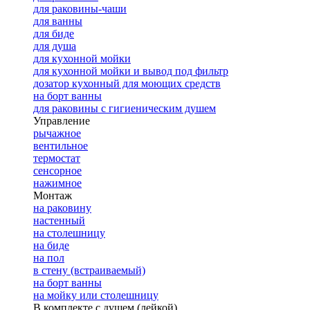
для раковины-чаши
для ванны
для биде
для душа
для кухонной мойки
для кухонной мойки и вывод под фильтр
дозатор кухонный для моющих средств
на борт ванны
для раковины с гигиеническим душем
Управление
рычажное
вентильное
термостат
сенсорное
нажимное
Монтаж
на раковину
настенный
на столешницу
на биде
на пол
в стену (встраиваемый)
на борт ванны
на мойку или столешницу
В комплекте с душем (лейкой)