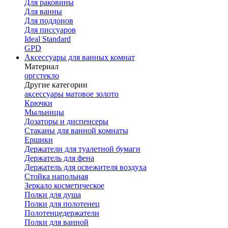
Для раковины
Для ванны
Для поддонов
Для писсуаров
Ideal Standard
GPD
Аксессуары для ванных комнат
Материал
оргстекло
Другие категории
аксессуары матовое золото
Крючки
Мыльницы
Дозаторы и диспенсеры
Стаканы для ванной комнаты
Ершики
Держатели для туалетной бумаги
Держатель для фена
Держатель для освежителя воздуха
Стойка напольная
Зеркало косметическое
Полки для душа
Полки для полотенец
Полотенцедержатели
Полки для ванной