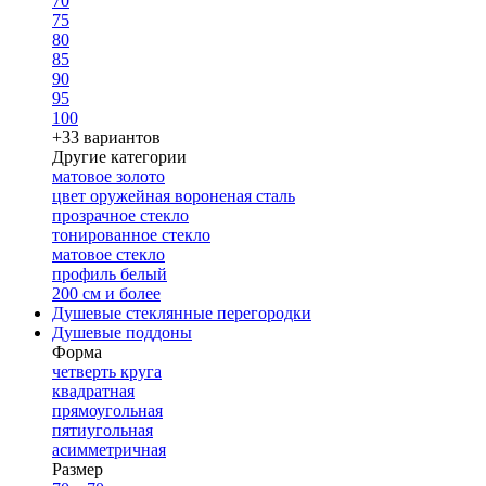
70
75
80
85
90
95
100
+33 вариантов
Другие категории
матовое золото
цвет оружейная вороненая сталь
прозрачное стекло
тонированное стекло
матовое стекло
профиль белый
200 см и более
Душевые стеклянные перегородки
Душевые поддоны
Форма
четверть круга
квадратная
прямоугольная
пятиугольная
асимметричная
Размер