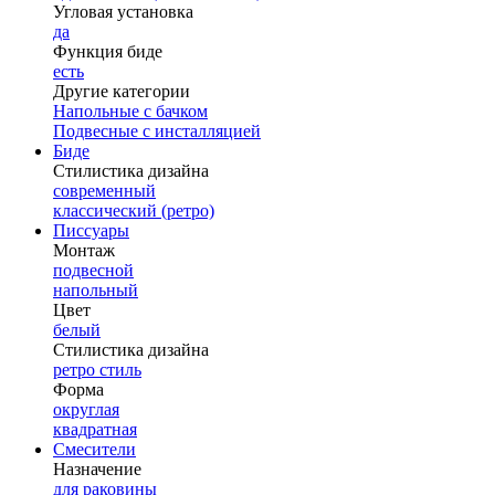
Угловая установка
да
Функция биде
есть
Другие категории
Напольные с бачком
Подвесные с инсталляцией
Биде
Стилистика дизайна
современный
классический (ретро)
Писсуары
Монтаж
подвесной
напольный
Цвет
белый
Стилистика дизайна
ретро стиль
Форма
округлая
квадратная
Смесители
Назначение
для раковины