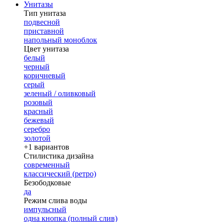
Унитазы
Тип унитаза
подвесной
приставной
напольный моноблок
Цвет унитаза
белый
черный
коричневый
серый
зеленый / оливковый
розовый
красный
бежевый
серебро
золотой
+1 вариантов
Стилистика дизайна
современный
классический (ретро)
Безободковые
да
Режим слива воды
импульсный
одна кнопка (полный слив)