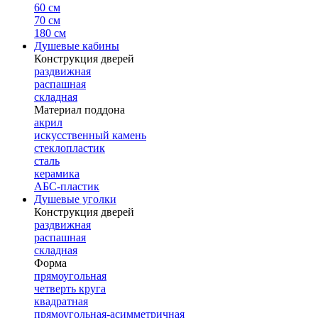
60 см
70 см
180 см
Душевые кабины
Конструкция дверей
раздвижная
распашная
складная
Материал поддона
акрил
искусственный камень
стеклопластик
сталь
керамика
АБС-пластик
Душевые уголки
Конструкция дверей
раздвижная
распашная
складная
Форма
прямоугольная
четверть круга
квадратная
прямоугольная-асимметричная