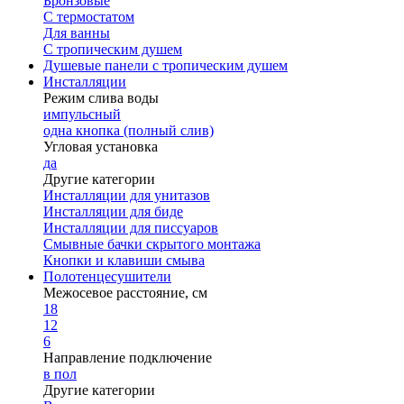
Бронзовые
С термостатом
Для ванны
С тропическим душем
Душевые панели с тропическим душем
Инсталляции
Режим слива воды
импульсный
одна кнопка (полный слив)
Угловая установка
да
Другие категории
Инсталляции для унитазов
Инсталляции для биде
Инсталляции для писсуаров
Смывные бачки скрытого монтажа
Кнопки и клавиши смыва
Полотенцесушители
Межосевое расстояние, см
18
12
6
Направление подключение
в пол
Другие категории