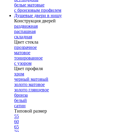
белые матовые
с бронзовым профилем
Душевые двери в нишу
Конструкция дверей
раздвижная
распашная
складная
Цвет стекла
прозрачное
матовое
тонированное
с узором
Цвет профиля
хром
черный матовый
золото матовое
золото глянцевое
бронза
белый
сатин
Типовой размер
55
60
65