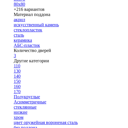
80х80
+216 вариантов
Материал поддона
акрил
искусственный камень
стеклопластик
сталь
керамика
АБС-пластик
Количество дверей
3
Другие категории
110
130
140
150
160
170
Полукруглые
Асимметричные
стеклянные
низкие
хром
цвет оружейная вороненая сталь
без поддона