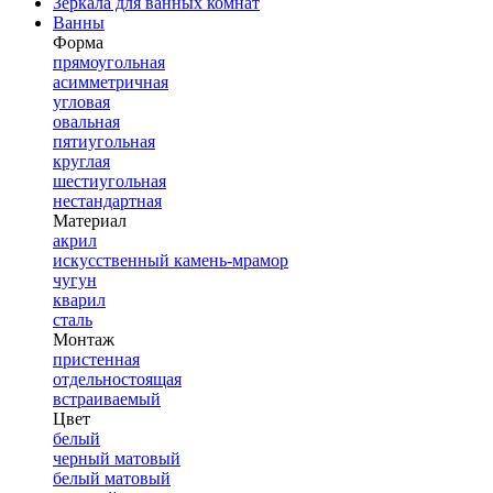
Зеркала для ванных комнат
Ванны
Форма
прямоугольная
асимметричная
угловая
овальная
пятиугольная
круглая
шестиугольная
нестандартная
Материал
акрил
искусственный камень-мрамор
чугун
кварил
сталь
Монтаж
пристенная
отдельностоящая
встраиваемый
Цвет
белый
черный матовый
белый матовый