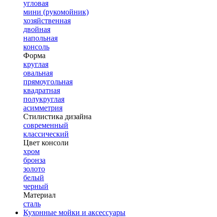
угловая
мини (рукомойник)
хозяйственная
двойная
напольная
консоль
Форма
круглая
овальная
прямоугольная
квадратная
полукруглая
асимметрия
Стилистика дизайна
современный
классический
Цвет консоли
хром
бронза
золото
белый
черный
Материал
сталь
Кухонные мойки и аксессуары