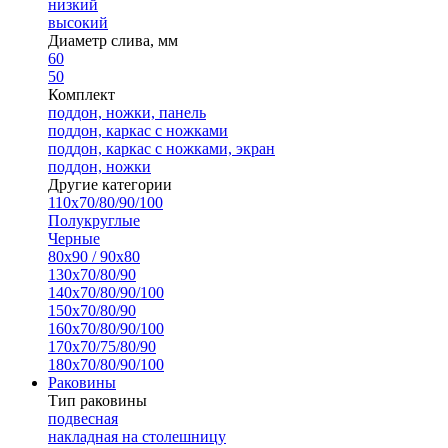
низкий
высокий
Диаметр слива, мм
60
50
Комплект
поддон, ножки, панель
поддон, каркас с ножками
поддон, каркас с ножками, экран
поддон, ножки
Другие категории
110х70/80/90/100
Полукруглые
Черные
80х90 / 90х80
130х70/80/90
140х70/80/90/100
150х70/80/90
160х70/80/90/100
170х70/75/80/90
180х70/80/90/100
Раковины
Тип раковины
подвесная
накладная на столешницу