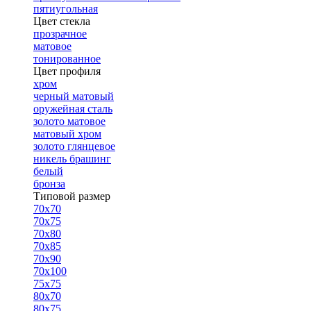
пятиугольная
Цвет стекла
прозрачное
матовое
тонированное
Цвет профиля
хром
черный матовый
оружейная сталь
золото матовое
матовый хром
золото глянцевое
никель брашинг
белый
бронза
Типовой размер
70х70
70х75
70х80
70х85
70х90
70х100
75х75
80х70
80х75