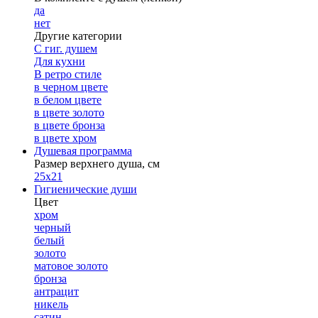
да
нет
Другие категории
С гиг. душем
Для кухни
В ретро стиле
в черном цвете
в белом цвете
в цвете золото
в цвете бронза
в цвете хром
Душевая программа
Размер верхнего душа, см
25х21
Гигиенические души
Цвет
хром
черный
белый
золото
матовое золото
бронза
антрацит
никель
сатин