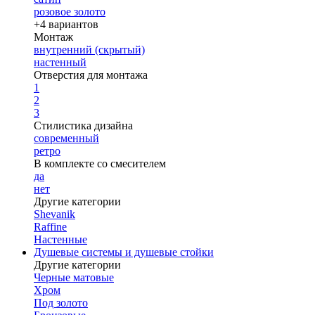
розовое золото
+4 вариантов
Монтаж
внутренний (скрытый)
настенный
Отверстия для монтажа
1
2
3
Стилистика дизайна
современный
ретро
В комплекте со смесителем
да
нет
Другие категории
Shevanik
Raffine
Настенные
Душевые системы и душевые стойки
Другие категории
Черные матовые
Хром
Под золото