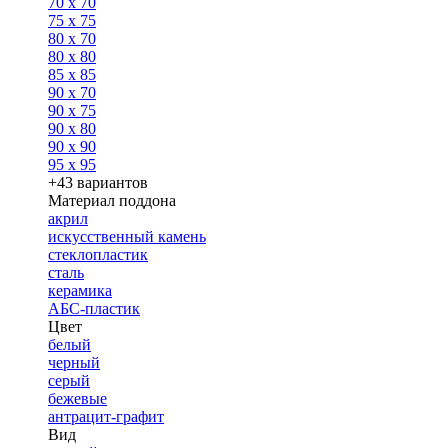
70 x 70
75 x 75
80 x 70
80 x 80
85 x 85
90 x 70
90 x 75
90 x 80
90 x 90
95 x 95
+43 вариантов
Материал поддона
акрил
искусственный камень
стеклопластик
сталь
керамика
АБС-пластик
Цвет
белый
черный
серый
бежевые
антрацит-графит
Вид