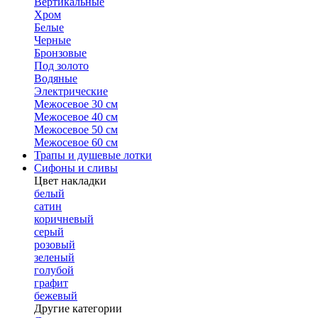
Вертикальные
Хром
Белые
Черные
Бронзовые
Под золото
Водяные
Электрические
Межосевое 30 см
Межосевое 40 см
Межосевое 50 см
Межосевое 60 см
Трапы и душевые лотки
Сифоны и сливы
Цвет накладки
белый
сатин
коричневый
серый
розовый
зеленый
голубой
графит
бежевый
Другие категории