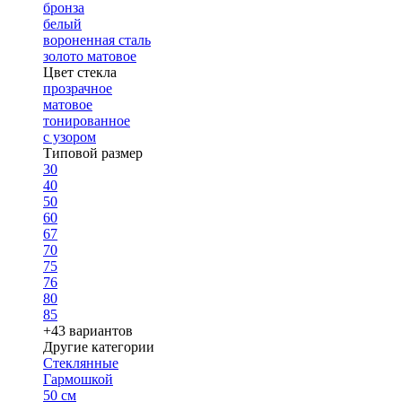
бронза
белый
вороненная сталь
золото матовое
Цвет стекла
прозрачное
матовое
тонированное
с узором
Типовой размер
30
40
50
60
67
70
75
76
80
85
+43 вариантов
Другие категории
Стеклянные
Гармошкой
50 см