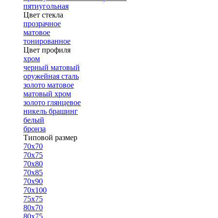
пятиугольная
Цвет стекла
прозрачное
матовое
тонированное
Цвет профиля
хром
черный матовый
оружейная сталь
золото матовое
матовый хром
золото глянцевое
никель брашинг
белый
бронза
Типовой размер
70х70
70х75
70х80
70х85
70х90
70х100
75х75
80х70
80х75