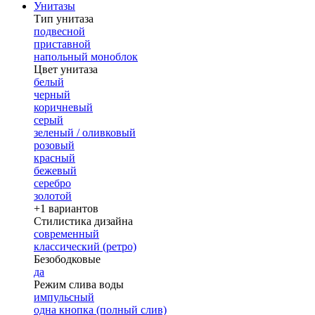
Унитазы
Тип унитаза
подвесной
приставной
напольный моноблок
Цвет унитаза
белый
черный
коричневый
серый
зеленый / оливковый
розовый
красный
бежевый
серебро
золотой
+1 вариантов
Стилистика дизайна
современный
классический (ретро)
Безободковые
да
Режим слива воды
импульсный
одна кнопка (полный слив)