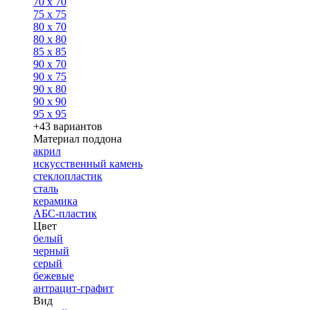
70 x 70
75 x 75
80 x 70
80 x 80
85 x 85
90 x 70
90 x 75
90 x 80
90 x 90
95 x 95
+43 вариантов
Материал поддона
акрил
искусственный камень
стеклопластик
сталь
керамика
АБС-пластик
Цвет
белый
черный
серый
бежевые
антрацит-графит
Вид