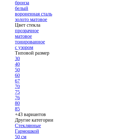
бронза
белый
вороненная сталь
золото матовое
Цвет стекла
прозрачное
матовое
тонированное
с узором
Типовой размер
30
40
50
60
67
70
75
76
80
85
+43 вариантов
Другие категории
Стеклянные
Гармошкой
50 см