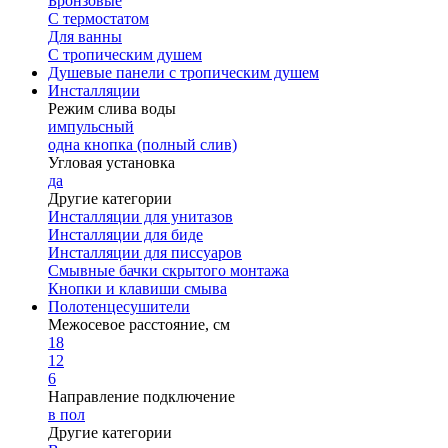
Бронзовые
С термостатом
Для ванны
С тропическим душем
Душевые панели с тропическим душем
Инсталляции
Режим слива воды
импульсный
одна кнопка (полный слив)
Угловая установка
да
Другие категории
Инсталляции для унитазов
Инсталляции для биде
Инсталляции для писсуаров
Смывные бачки скрытого монтажа
Кнопки и клавиши смыва
Полотенцесушители
Межосевое расстояние, см
18
12
6
Направление подключение
в пол
Другие категории