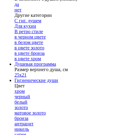
да
нет
Другие категории
С гиг. душем
Для кухни
В ретро стиле
в черном цвете
в белом цвете
в цвете золото
в цвете бронза
в цвете хром
Душевая программа
Размер верхнего душа, см
25х21
Гигиенические души
Цвет
хром
черный
белый
золото
матовое золото
бронза
антрацит
никель
сатин