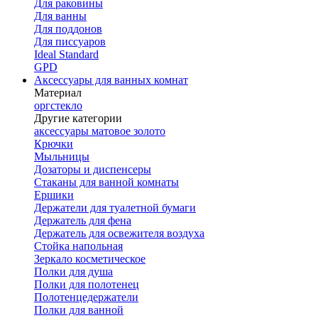
Для раковины
Для ванны
Для поддонов
Для писсуаров
Ideal Standard
GPD
Аксессуары для ванных комнат
Материал
оргстекло
Другие категории
аксессуары матовое золото
Крючки
Мыльницы
Дозаторы и диспенсеры
Стаканы для ванной комнаты
Ершики
Держатели для туалетной бумаги
Держатель для фена
Держатель для освежителя воздуха
Стойка напольная
Зеркало косметическое
Полки для душа
Полки для полотенец
Полотенцедержатели
Полки для ванной