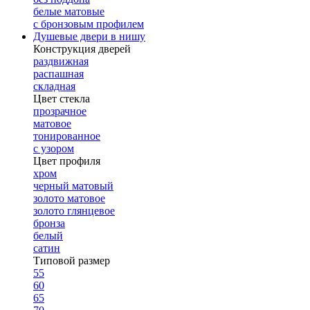
белые матовые
с бронзовым профилем
Душевые двери в нишу
Конструкция дверей
раздвижная
распашная
складная
Цвет стекла
прозрачное
матовое
тонированное
с узором
Цвет профиля
хром
черный матовый
золото матовое
золото глянцевое
бронза
белый
сатин
Типовой размер
55
60
65