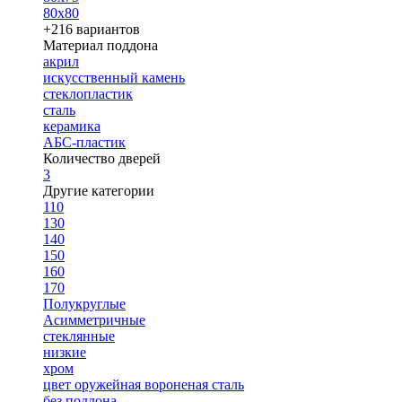
80х80
+216 вариантов
Материал поддона
акрил
искусственный камень
стеклопластик
сталь
керамика
АБС-пластик
Количество дверей
3
Другие категории
110
130
140
150
160
170
Полукруглые
Асимметричные
стеклянные
низкие
хром
цвет оружейная вороненая сталь
без поддона