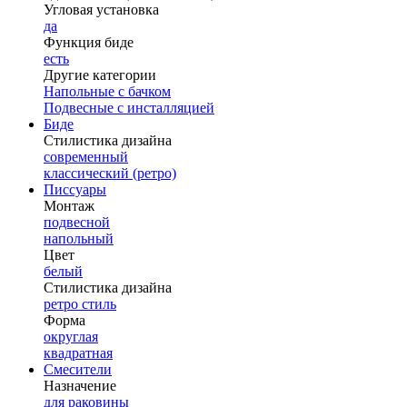
Угловая установка
да
Функция биде
есть
Другие категории
Напольные с бачком
Подвесные с инсталляцией
Биде
Стилистика дизайна
современный
классический (ретро)
Писсуары
Монтаж
подвесной
напольный
Цвет
белый
Стилистика дизайна
ретро стиль
Форма
округлая
квадратная
Смесители
Назначение
для раковины