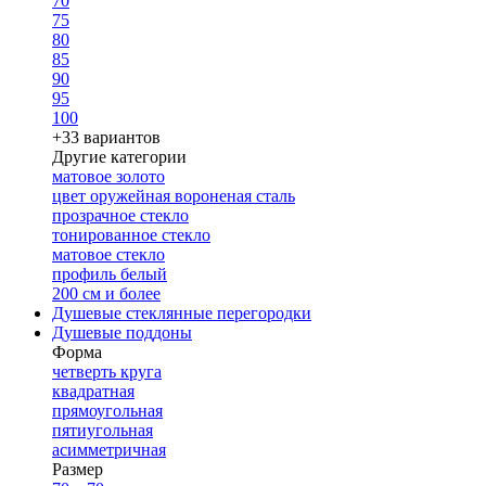
70
75
80
85
90
95
100
+33 вариантов
Другие категории
матовое золото
цвет оружейная вороненая сталь
прозрачное стекло
тонированное стекло
матовое стекло
профиль белый
200 см и более
Душевые стеклянные перегородки
Душевые поддоны
Форма
четверть круга
квадратная
прямоугольная
пятиугольная
асимметричная
Размер