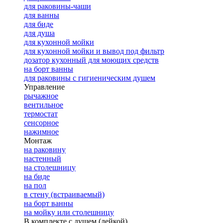
для раковины-чаши
для ванны
для биде
для душа
для кухонной мойки
для кухонной мойки и вывод под фильтр
дозатор кухонный для моющих средств
на борт ванны
для раковины с гигиеническим душем
Управление
рычажное
вентильное
термостат
сенсорное
нажимное
Монтаж
на раковину
настенный
на столешницу
на биде
на пол
в стену (встраиваемый)
на борт ванны
на мойку или столешницу
В комплекте с душем (лейкой)