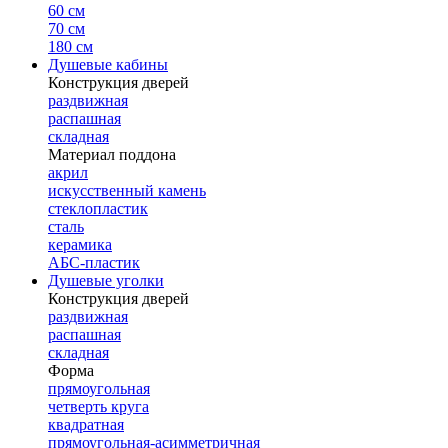
60 см
70 см
180 см
Душевые кабины
Конструкция дверей
раздвижная
распашная
складная
Материал поддона
акрил
искусственный камень
стеклопластик
сталь
керамика
АБС-пластик
Душевые уголки
Конструкция дверей
раздвижная
распашная
складная
Форма
прямоугольная
четверть круга
квадратная
прямоугольная-асимметричная