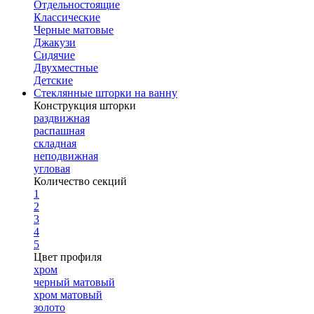
Отдельностоящие
Классические
Черные матовые
Джакузи
Сидячие
Двухместные
Детские
Стеклянные шторки на ванну
Конструкция шторки
раздвижная
распашная
складная
неподвижная
угловая
Количество секций
1
2
3
4
5
Цвет профиля
хром
черный матовый
хром матовый
золото