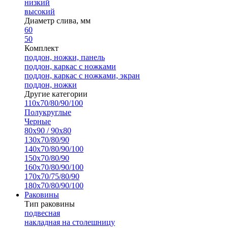
низкий
высокий
Диаметр слива, мм
60
50
Комплект
поддон, ножки, панель
поддон, каркас с ножками
поддон, каркас с ножками, экран
поддон, ножки
Другие категории
110х70/80/90/100
Полукруглые
Черные
80х90 / 90х80
130х70/80/90
140х70/80/90/100
150х70/80/90
160х70/80/90/100
170х70/75/80/90
180х70/80/90/100
Раковины
Тип раковины
подвесная
накладная на столешницу