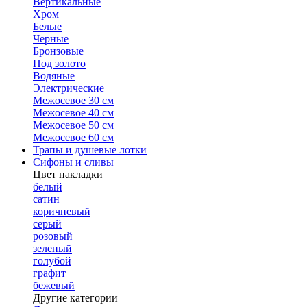
Вертикальные
Хром
Белые
Черные
Бронзовые
Под золото
Водяные
Электрические
Межосевое 30 см
Межосевое 40 см
Межосевое 50 см
Межосевое 60 см
Трапы и душевые лотки
Сифоны и сливы
Цвет накладки
белый
сатин
коричневый
серый
розовый
зеленый
голубой
графит
бежевый
Другие категории