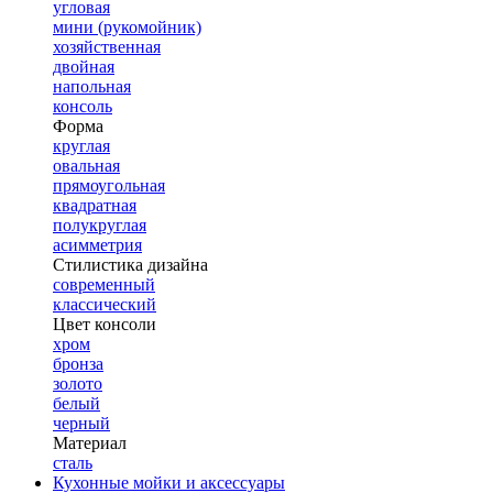
угловая
мини (рукомойник)
хозяйственная
двойная
напольная
консоль
Форма
круглая
овальная
прямоугольная
квадратная
полукруглая
асимметрия
Стилистика дизайна
современный
классический
Цвет консоли
хром
бронза
золото
белый
черный
Материал
сталь
Кухонные мойки и аксессуары