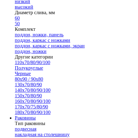
низкий
высокий
Диаметр слива, мм
60
50
Комплект
поддон, ножки, панель
поддон, каркас с ножками
поддон, каркас с ножками, экран
поддон, ножки
Другие категории
110х70/80/90/100
Полукруглые
Черные
80х90 / 90х80
130х70/80/90
140х70/80/90/100
150х70/80/90
160х70/80/90/100
170х70/75/80/90
180х70/80/90/100
Раковины
Тип раковины
подвесная
накладная на столешницу