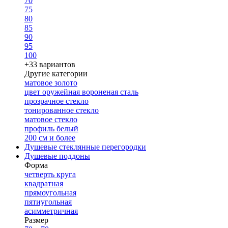
70
75
80
85
90
95
100
+33 вариантов
Другие категории
матовое золото
цвет оружейная вороненая сталь
прозрачное стекло
тонированное стекло
матовое стекло
профиль белый
200 см и более
Душевые стеклянные перегородки
Душевые поддоны
Форма
четверть круга
квадратная
прямоугольная
пятиугольная
асимметричная
Размер