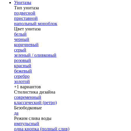
Унитазы
Тип унитаза
подвесной
приставной
напольный моноблок
Цвет унитаза
белый
черный
коричневый
серый
зеленый / оливковый
розовый
красный
бежевый
серебро
золотой
+1 вариантов
Стилистика дизайна
современный
классический (ретро)
Безободковые
да
Режим слива воды
импульсный
одна кнопка (полный слив)