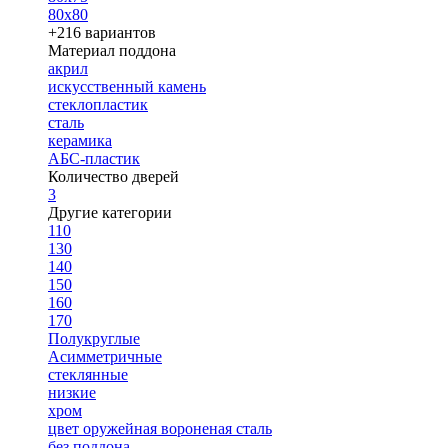
80х80
+216 вариантов
Материал поддона
акрил
искусственный камень
стеклопластик
сталь
керамика
АБС-пластик
Количество дверей
3
Другие категории
110
130
140
150
160
170
Полукруглые
Асимметричные
стеклянные
низкие
хром
цвет оружейная вороненая сталь
без поддона