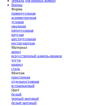
Зеркала для ванных комнат
Ванны
Форма
прямоугольная
асимметричная
угловая
овальная
пятиугольная
круглая
шестиугольная
нестандартная
Материал
акрил
искусственный камень-мрамор
чугун
кварил
сталь
Монтаж
пристенная
отдельностоящая
встраиваемый
Цвет
белый
черный матовый
белый матовый