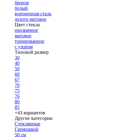
бронза
белый
вороненная сталь
золото матовое
Цвет стекла
прозрачное
матовое
тонированное
с узором
Типовой размер
30
40
50
60
67
70
75
76
80
85
+43 вариантов
Другие категории
Стеклянные
Гармошкой
50 см