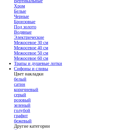
Вертикальные
Хром
Белые
Черные
Бронзовые
Под золото
Водяные
Электрические
Межосевое 30 см
Межосевое 40 см
Межосевое 50 см
Межосевое 60 см
Трапы и душевые лотки
Сифоны и сливы
Цвет накладки
белый
сатин
коричневый
серый
розовый
зеленый
голубой
графит
бежевый
Другие категории