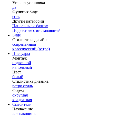
Угловая установка
да
Функция биде
есть
Другие категории
Напольные с бачком
Подвесные с инсталляцией
Биде
Стилистика дизайна
современный
классический (ретро)
Писсуары
Монтаж
подвесной
напольный
Цвет
белый
Стилистика дизайна
ретро стиль
Форма
округлая
квадратная
Смесители
Назначение
для раковины