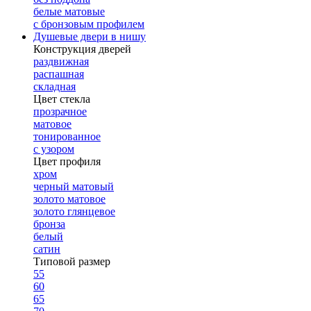
белые матовые
с бронзовым профилем
Душевые двери в нишу
Конструкция дверей
раздвижная
распашная
складная
Цвет стекла
прозрачное
матовое
тонированное
с узором
Цвет профиля
хром
черный матовый
золото матовое
золото глянцевое
бронза
белый
сатин
Типовой размер
55
60
65