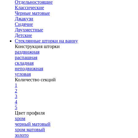
Отдельностоящие
Классические
Черные матовые
Джакузи
Сидячие
Двухместные
Детские
Стеклянные шторки на ванну
Конструкция шторки
раздвижная
распашная
складная
неподвижная
угловая
Количество секций
1
2
3
4
5
Цвет профиля
хром
черный матовый
хром матовый
золото