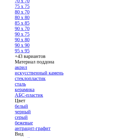
70 x 70
75 x 75
80 x 70
80 x 80
85 x 85
90 x 70
90 x 75
90 x 80
90 x 90
95 x 95
+43 вариантов
Материал поддона
акрил
искусственный камень
стеклопластик
сталь
керамика
АБС-пластик
Цвет
белый
черный
серый
бежевые
антрацит-графит
Вид