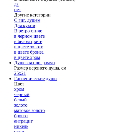
да
нет
Другие категории
С гиг. душем
Для кухни
В ретро стиле
в черном цвете
в белом цвете
в цвете золото
в цвете бронза
в цвете хром
Душевая программа
Размер верхнего душа, см
25х21
Гигиенические души
Цвет
хром
черный
белый
золото
матовое золото
бронза
антрацит
никель
сатин