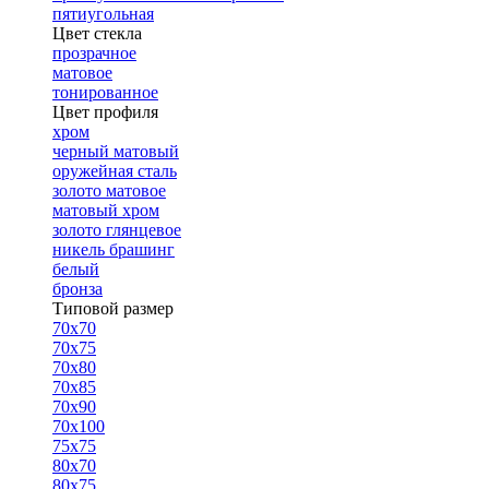
пятиугольная
Цвет стекла
прозрачное
матовое
тонированное
Цвет профиля
хром
черный матовый
оружейная сталь
золото матовое
матовый хром
золото глянцевое
никель брашинг
белый
бронза
Типовой размер
70х70
70х75
70х80
70х85
70х90
70х100
75х75
80х70
80х75