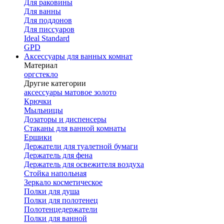
Для раковины
Для ванны
Для поддонов
Для писсуаров
Ideal Standard
GPD
Аксессуары для ванных комнат
Материал
оргстекло
Другие категории
аксессуары матовое золото
Крючки
Мыльницы
Дозаторы и диспенсеры
Стаканы для ванной комнаты
Ершики
Держатели для туалетной бумаги
Держатель для фена
Держатель для освежителя воздуха
Стойка напольная
Зеркало косметическое
Полки для душа
Полки для полотенец
Полотенцедержатели
Полки для ванной