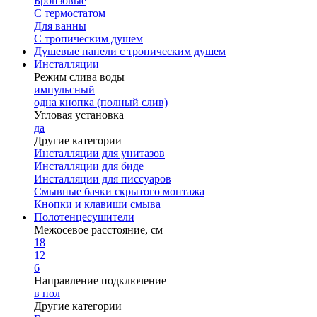
Бронзовые
С термостатом
Для ванны
С тропическим душем
Душевые панели с тропическим душем
Инсталляции
Режим слива воды
импульсный
одна кнопка (полный слив)
Угловая установка
да
Другие категории
Инсталляции для унитазов
Инсталляции для биде
Инсталляции для писсуаров
Смывные бачки скрытого монтажа
Кнопки и клавиши смыва
Полотенцесушители
Межосевое расстояние, см
18
12
6
Направление подключение
в пол
Другие категории