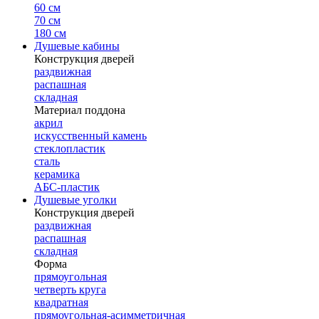
60 см
70 см
180 см
Душевые кабины
Конструкция дверей
раздвижная
распашная
складная
Материал поддона
акрил
искусственный камень
стеклопластик
сталь
керамика
АБС-пластик
Душевые уголки
Конструкция дверей
раздвижная
распашная
складная
Форма
прямоугольная
четверть круга
квадратная
прямоугольная-асимметричная