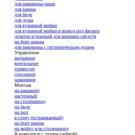
для раковины-чаши
для ванны
для биде
для душа
для кухонной мойки
для кухонной мойки и вывод под фильтр
дозатор кухонный для моющих средств
на борт ванны
для раковины с гигиеническим душем
Управление
рычажное
вентильное
термостат
сенсорное
нажимное
Монтаж
на раковину
настенный
на столешницу
на биде
на пол
в стену (встраиваемый)
на борт ванны
на мойку или столешницу
В комплекте с душем (лейкой)