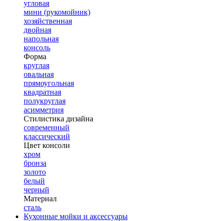
угловая
мини (рукомойник)
хозяйственная
двойная
напольная
консоль
Форма
круглая
овальная
прямоугольная
квадратная
полукруглая
асимметрия
Стилистика дизайна
современный
классический
Цвет консоли
хром
бронза
золото
белый
черный
Материал
сталь
Кухонные мойки и аксессуары