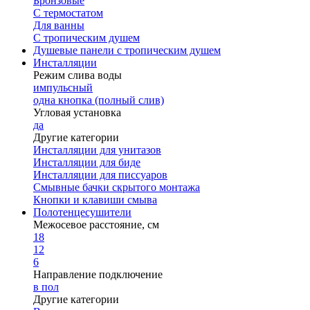
Бронзовые
С термостатом
Для ванны
С тропическим душем
Душевые панели с тропическим душем
Инсталляции
Режим слива воды
импульсный
одна кнопка (полный слив)
Угловая установка
да
Другие категории
Инсталляции для унитазов
Инсталляции для биде
Инсталляции для писсуаров
Смывные бачки скрытого монтажа
Кнопки и клавиши смыва
Полотенцесушители
Межосевое расстояние, см
18
12
6
Направление подключение
в пол
Другие категории