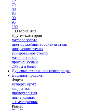
70
75
80
85
90
95
100
+33 вариантов
Другие категории
матовое золото
цвет оружейная вороненая сталь
прозрачное стекло
тонированное стекло
матовое стекло
профиль белый
200 см и более
Душевые стеклянные перегородки
Душевые поддоны
Форма
четверть круга
квадратная
прямоугольная
пятиугольная
асимметричная
Размер