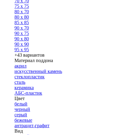
70 x 70
75 x 75
80 x 70
80 x 80
85 x 85
90 x 70
90 x 75
90 x 80
90 x 90
95 x 95
+43 вариантов
Материал поддона
акрил
искусственный камень
стеклопластик
сталь
керамика
АБС-пластик
Цвет
белый
черный
серый
бежевые
антрацит-графит
Вид