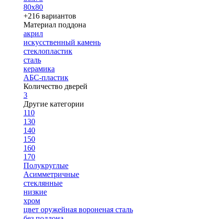
80х80
+216 вариантов
Материал поддона
акрил
искусственный камень
стеклопластик
сталь
керамика
АБС-пластик
Количество дверей
3
Другие категории
110
130
140
150
160
170
Полукруглые
Асимметричные
стеклянные
низкие
хром
цвет оружейная вороненая сталь
без поддона