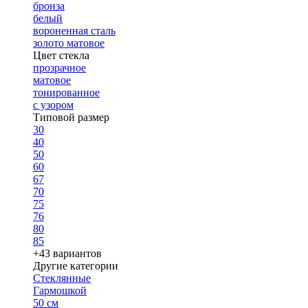
бронза
белый
вороненная сталь
золото матовое
Цвет стекла
прозрачное
матовое
тонированное
с узором
Типовой размер
30
40
50
60
67
70
75
76
80
85
+43 вариантов
Другие категории
Стеклянные
Гармошкой
50 см