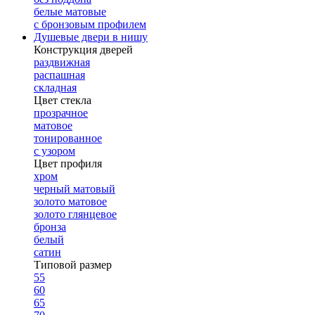
белые матовые
с бронзовым профилем
Душевые двери в нишу
Конструкция дверей
раздвижная
распашная
складная
Цвет стекла
прозрачное
матовое
тонированное
с узором
Цвет профиля
хром
черный матовый
золото матовое
золото глянцевое
бронза
белый
сатин
Типовой размер
55
60
65