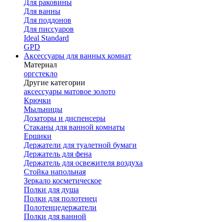
Для раковины
Для ванны
Для поддонов
Для писсуаров
Ideal Standard
GPD
Аксессуары для ванных комнат
Материал
оргстекло
Другие категории
аксессуары матовое золото
Крючки
Мыльницы
Дозаторы и диспенсеры
Стаканы для ванной комнаты
Ершики
Держатели для туалетной бумаги
Держатель для фена
Держатель для освежителя воздуха
Стойка напольная
Зеркало косметическое
Полки для душа
Полки для полотенец
Полотенцедержатели
Полки для ванной