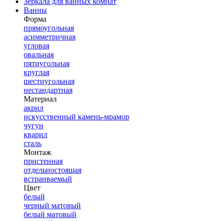
Зеркала для ванных комнат
Ванны
Форма
прямоугольная
асимметричная
угловая
овальная
пятиугольная
круглая
шестиугольная
нестандартная
Материал
акрил
искусственный камень-мрамор
чугун
кварил
сталь
Монтаж
пристенная
отдельностоящая
встраиваемый
Цвет
белый
черный матовый
белый матовый