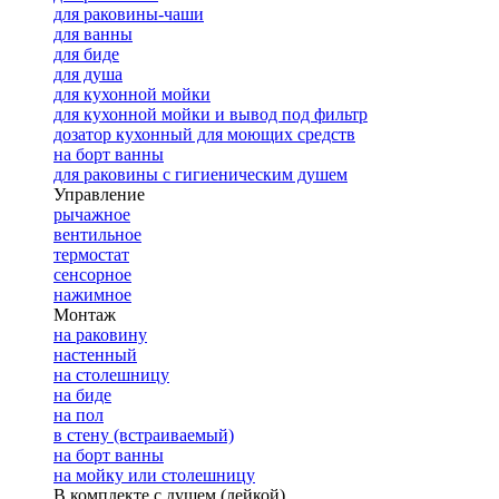
для раковины-чаши
для ванны
для биде
для душа
для кухонной мойки
для кухонной мойки и вывод под фильтр
дозатор кухонный для моющих средств
на борт ванны
для раковины с гигиеническим душем
Управление
рычажное
вентильное
термостат
сенсорное
нажимное
Монтаж
на раковину
настенный
на столешницу
на биде
на пол
в стену (встраиваемый)
на борт ванны
на мойку или столешницу
В комплекте с душем (лейкой)