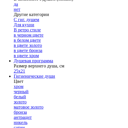
да
нет
Другие категории
С гиг. душем
Для кухни
В ретро стиле
в черном цвете
в белом цвете
в цвете золото
в цвете бронза
в цвете хром
Душевая программа
Размер верхнего душа, см
25х21
Гигиенические души
Цвет
хром
черный
белый
золото
матовое золото
бронза
антрацит
никель
сатин