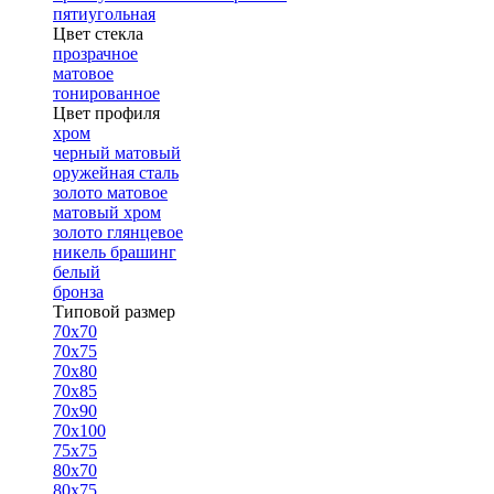
пятиугольная
Цвет стекла
прозрачное
матовое
тонированное
Цвет профиля
хром
черный матовый
оружейная сталь
золото матовое
матовый хром
золото глянцевое
никель брашинг
белый
бронза
Типовой размер
70х70
70х75
70х80
70х85
70х90
70х100
75х75
80х70
80х75