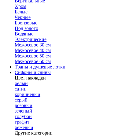
Вертикальные
Хром
Белые
Черные
Бронзовые
Под золото
Водяные
Электрические
Межосевое 30 см
Межосевое 40 см
Межосевое 50 см
Межосевое 60 см
Трапы и душевые лотки
Сифоны и сливы
Цвет накладки
белый
сатин
коричневый
серый
розовый
зеленый
голубой
графит
бежевый
Другие категории