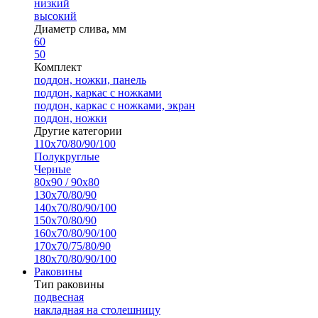
низкий
высокий
Диаметр слива, мм
60
50
Комплект
поддон, ножки, панель
поддон, каркас с ножками
поддон, каркас с ножками, экран
поддон, ножки
Другие категории
110х70/80/90/100
Полукруглые
Черные
80х90 / 90х80
130х70/80/90
140х70/80/90/100
150х70/80/90
160х70/80/90/100
170х70/75/80/90
180х70/80/90/100
Раковины
Тип раковины
подвесная
накладная на столешницу