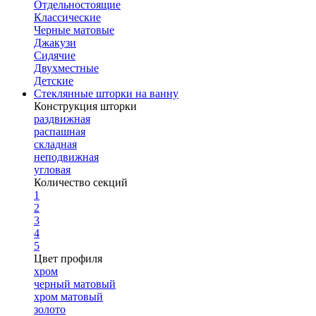
Отдельностоящие
Классические
Черные матовые
Джакузи
Сидячие
Двухместные
Детские
Стеклянные шторки на ванну
Конструкция шторки
раздвижная
распашная
складная
неподвижная
угловая
Количество секций
1
2
3
4
5
Цвет профиля
хром
черный матовый
хром матовый
золото