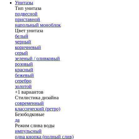
Унитазы
Тип унитаза
подвесной
приставной
напольный моноблок
Цвет унитаза
белый
черный
коричневый
серый
зеленый / оливковый
розовый
красный
бежевый
серебро
золотой
+1 вариантов
Стилистика дизайна
современный
классический (ретро)
Безободковые
да
Режим слива воды
импульсный
одна кнопка (полный слив)