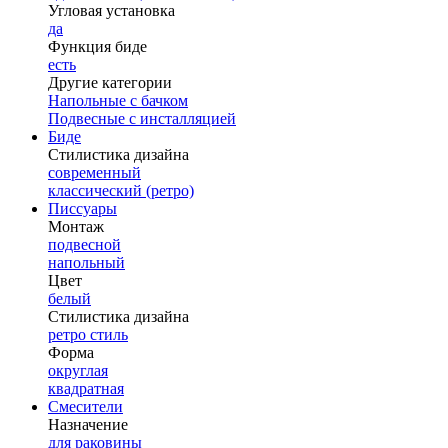
Угловая установка
да
Функция биде
есть
Другие категории
Напольные с бачком
Подвесные с инсталляцией
Биде
Стилистика дизайна
современный
классический (ретро)
Писсуары
Монтаж
подвесной
напольный
Цвет
белый
Стилистика дизайна
ретро стиль
Форма
округлая
квадратная
Смесители
Назначение
для раковины