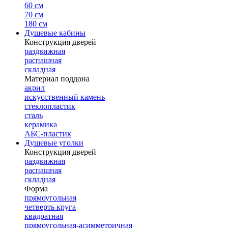
60 см
70 см
180 см
Душевые кабины
Конструкция дверей
раздвижная
распашная
складная
Материал поддона
акрил
искусственный камень
стеклопластик
сталь
керамика
АБС-пластик
Душевые уголки
Конструкция дверей
раздвижная
распашная
складная
Форма
прямоугольная
четверть круга
квадратная
прямоугольная-асимметричная