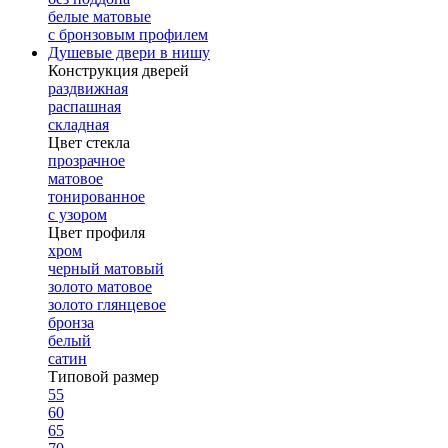
белые матовые
с бронзовым профилем
Душевые двери в нишу
Конструкция дверей
раздвижная
распашная
складная
Цвет стекла
прозрачное
матовое
тонированное
с узором
Цвет профиля
хром
черный матовый
золото матовое
золото глянцевое
бронза
белый
сатин
Типовой размер
55
60
65