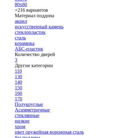
80х80
+216 вариантов
Материал поддона
акрил
искусственный камень
стеклопластик
сталь
керамика
АБС-пластик
Количество дверей
3
Другие категории
110
130
140
150
160
170
Полукруглые
Асимметричные
стеклянные
низкие
хром
цвет оружейная вороненая сталь
без поддона