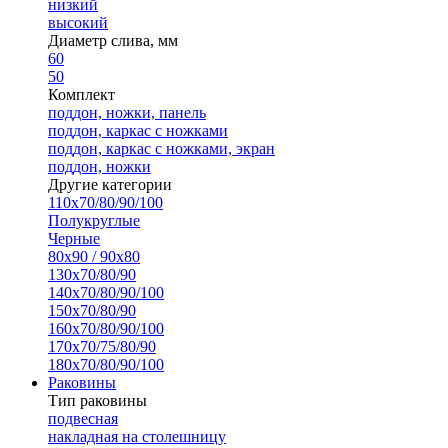
низкий
высокий
Диаметр слива, мм
60
50
Комплект
поддон, ножки, панель
поддон, каркас с ножками
поддон, каркас с ножками, экран
поддон, ножки
Другие категории
110х70/80/90/100
Полукруглые
Черные
80х90 / 90х80
130х70/80/90
140х70/80/90/100
150х70/80/90
160х70/80/90/100
170х70/75/80/90
180х70/80/90/100
Раковины
Тип раковины
подвесная
накладная на столешницу