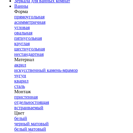
Зеркала для ванных комнат
Ванны
Форма
прямоугольная
асимметричная
угловая
овальная
пятиугольная
круглая
шестиугольная
нестандартная
Материал
акрил
искусственный камень-мрамор
чугун
кварил
сталь
Монтаж
пристенная
отдельностоящая
встраиваемый
Цвет
белый
черный матовый
белый матовый