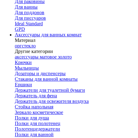
Для раковины
Для ванны
Для поддонов
Для писсуаров
Ideal Standard
GPD
Аксессуары для ванных комнат
Материал
оргстекло
Другие категории
аксессуары матовое золото
Крючки
Мыльницы
Дозаторы и диспенсеры
Стаканы для ванной комнаты
Ершики
Держатели для туалетной бумаги
Держатель для фена
Держатель для освежителя воздуха
Стойка напольная
Зеркало косметическое
Полки для душа
Полки для полотенец
Полотенцедержатели
Полки для ванной