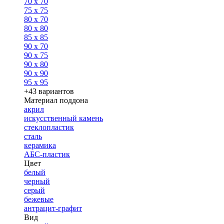
70 x 70
75 x 75
80 x 70
80 x 80
85 x 85
90 x 70
90 x 75
90 x 80
90 x 90
95 x 95
+43 вариантов
Материал поддона
акрил
искусственный камень
стеклопластик
сталь
керамика
АБС-пластик
Цвет
белый
черный
серый
бежевые
антрацит-графит
Вид