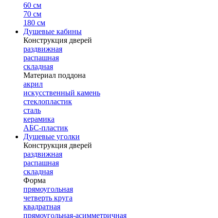
60 см
70 см
180 см
Душевые кабины
Конструкция дверей
раздвижная
распашная
складная
Материал поддона
акрил
искусственный камень
стеклопластик
сталь
керамика
АБС-пластик
Душевые уголки
Конструкция дверей
раздвижная
распашная
складная
Форма
прямоугольная
четверть круга
квадратная
прямоугольная-асимметричная