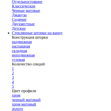
Отдельностоящие
Классические
Черные матовые
Джакузи
Сидячие
Двухместные
Детские
Стеклянные шторки на ванну
Конструкция шторки
раздвижная
распашная
складная
неподвижная
угловая
Количество секций
1
2
3
4
5
Цвет профиля
хром
черный матовый
хром матовый
золото