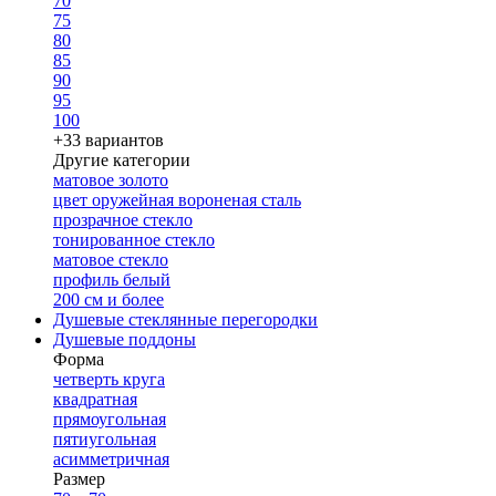
70
75
80
85
90
95
100
+33 вариантов
Другие категории
матовое золото
цвет оружейная вороненая сталь
прозрачное стекло
тонированное стекло
матовое стекло
профиль белый
200 см и более
Душевые стеклянные перегородки
Душевые поддоны
Форма
четверть круга
квадратная
прямоугольная
пятиугольная
асимметричная
Размер