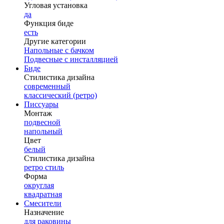
Угловая установка
да
Функция биде
есть
Другие категории
Напольные с бачком
Подвесные с инсталляцией
Биде
Стилистика дизайна
современный
классический (ретро)
Писсуары
Монтаж
подвесной
напольный
Цвет
белый
Стилистика дизайна
ретро стиль
Форма
округлая
квадратная
Смесители
Назначение
для раковины