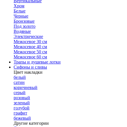
Вертикальные
Хром
Белые
Черные
Бронзовые
Под золото
Водяные
Электрические
Межосевое 30 см
Межосевое 40 см
Межосевое 50 см
Межосевое 60 см
Трапы и душевые лотки
Сифоны и сливы
Цвет накладки
белый
сатин
коричневый
серый
розовый
зеленый
голубой
графит
бежевый
Другие категории