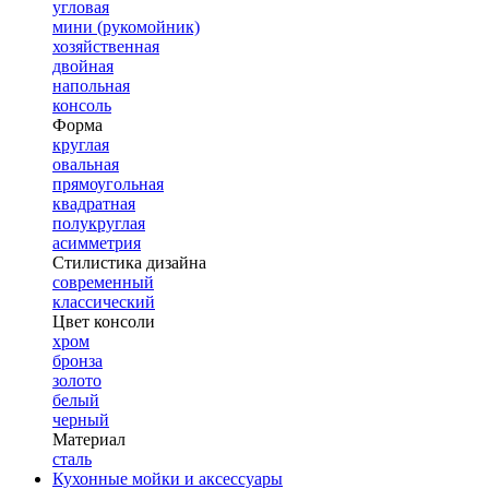
угловая
мини (рукомойник)
хозяйственная
двойная
напольная
консоль
Форма
круглая
овальная
прямоугольная
квадратная
полукруглая
асимметрия
Стилистика дизайна
современный
классический
Цвет консоли
хром
бронза
золото
белый
черный
Материал
сталь
Кухонные мойки и аксессуары