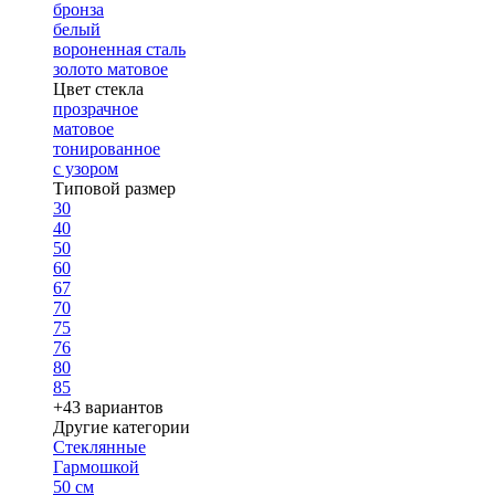
бронза
белый
вороненная сталь
золото матовое
Цвет стекла
прозрачное
матовое
тонированное
с узором
Типовой размер
30
40
50
60
67
70
75
76
80
85
+43 вариантов
Другие категории
Стеклянные
Гармошкой
50 см