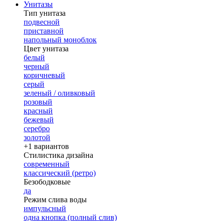
Унитазы
Тип унитаза
подвесной
приставной
напольный моноблок
Цвет унитаза
белый
черный
коричневый
серый
зеленый / оливковый
розовый
красный
бежевый
серебро
золотой
+1 вариантов
Стилистика дизайна
современный
классический (ретро)
Безободковые
да
Режим слива воды
импульсный
одна кнопка (полный слив)