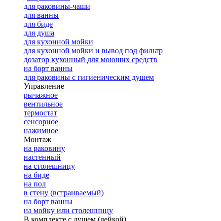
для раковины-чаши
для ванны
для биде
для душа
для кухонной мойки
для кухонной мойки и вывод под фильтр
дозатор кухонный для моющих средств
на борт ванны
для раковины с гигиеническим душем
Управление
рычажное
вентильное
термостат
сенсорное
нажимное
Монтаж
на раковину
настенный
на столешницу
на биде
на пол
в стену (встраиваемый)
на борт ванны
на мойку или столешницу
В комплекте с душем (лейкой)