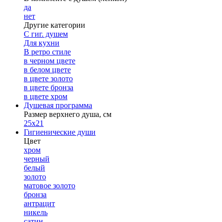
да
нет
Другие категории
С гиг. душем
Для кухни
В ретро стиле
в черном цвете
в белом цвете
в цвете золото
в цвете бронза
в цвете хром
Душевая программа
Размер верхнего душа, см
25х21
Гигиенические души
Цвет
хром
черный
белый
золото
матовое золото
бронза
антрацит
никель
сатин