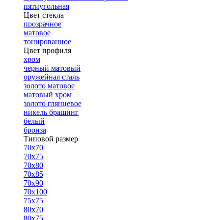
пятиугольная
Цвет стекла
прозрачное
матовое
тонированное
Цвет профиля
хром
черный матовый
оружейная сталь
золото матовое
матовый хром
золото глянцевое
никель брашинг
белый
бронза
Типовой размер
70х70
70х75
70х80
70х85
70х90
70х100
75х75
80х70
80х75