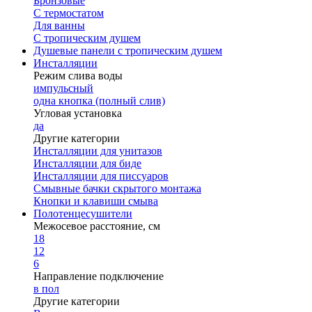
Бронзовые
С термостатом
Для ванны
С тропическим душем
Душевые панели с тропическим душем
Инсталляции
Режим слива воды
импульсный
одна кнопка (полный слив)
Угловая установка
да
Другие категории
Инсталляции для унитазов
Инсталляции для биде
Инсталляции для писсуаров
Смывные бачки скрытого монтажа
Кнопки и клавиши смыва
Полотенцесушители
Межосевое расстояние, см
18
12
6
Направление подключение
в пол
Другие категории