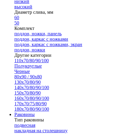
низкий
высокий
Диаметр слива, мм
60
50
Комплект
поддон, ножки, панель
поддон, каркас с ножками
поддон, каркас с ножками, экран
поддон, ножки
Другие категории
110х70/80/90/100
Полукруглые
Черные
80х90 / 90х80
130х70/80/90
140х70/80/90/100
150х70/80/90
160х70/80/90/100
170х70/75/80/90
180х70/80/90/100
Раковины
Тип раковины
подвесная
накладная на столешницу