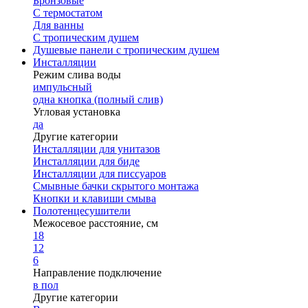
Бронзовые
С термостатом
Для ванны
С тропическим душем
Душевые панели с тропическим душем
Инсталляции
Режим слива воды
импульсный
одна кнопка (полный слив)
Угловая установка
да
Другие категории
Инсталляции для унитазов
Инсталляции для биде
Инсталляции для писсуаров
Смывные бачки скрытого монтажа
Кнопки и клавиши смыва
Полотенцесушители
Межосевое расстояние, см
18
12
6
Направление подключение
в пол
Другие категории