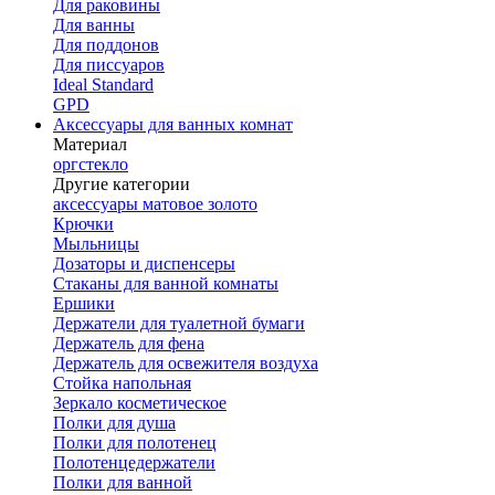
Для раковины
Для ванны
Для поддонов
Для писсуаров
Ideal Standard
GPD
Аксессуары для ванных комнат
Материал
оргстекло
Другие категории
аксессуары матовое золото
Крючки
Мыльницы
Дозаторы и диспенсеры
Стаканы для ванной комнаты
Ершики
Держатели для туалетной бумаги
Держатель для фена
Держатель для освежителя воздуха
Стойка напольная
Зеркало косметическое
Полки для душа
Полки для полотенец
Полотенцедержатели
Полки для ванной