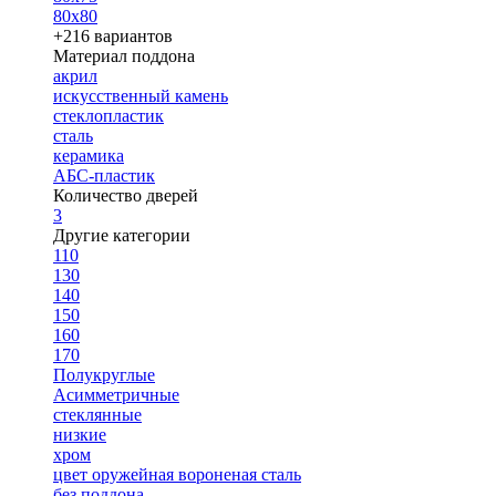
80х80
+216 вариантов
Материал поддона
акрил
искусственный камень
стеклопластик
сталь
керамика
АБС-пластик
Количество дверей
3
Другие категории
110
130
140
150
160
170
Полукруглые
Асимметричные
стеклянные
низкие
хром
цвет оружейная вороненая сталь
без поддона