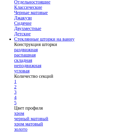
Отдельностоящие
Классические
Черные матовые
Джакузи
Сидячие
Двухместные
Детские
Стеклянные шторки на ванну
Конструкция шторки
раздвижная
распашная
складная
неподвижная
угловая
Количество секций
1
2
3
4
5
Цвет профиля
хром
черный матовый
хром матовый
золото