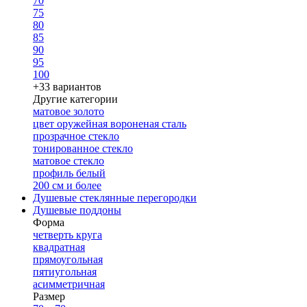
70
75
80
85
90
95
100
+33 вариантов
Другие категории
матовое золото
цвет оружейная вороненая сталь
прозрачное стекло
тонированное стекло
матовое стекло
профиль белый
200 см и более
Душевые стеклянные перегородки
Душевые поддоны
Форма
четверть круга
квадратная
прямоугольная
пятиугольная
асимметричная
Размер