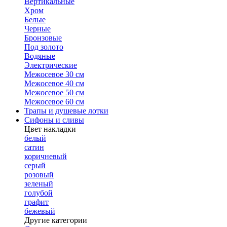
Вертикальные
Хром
Белые
Черные
Бронзовые
Под золото
Водяные
Электрические
Межосевое 30 см
Межосевое 40 см
Межосевое 50 см
Межосевое 60 см
Трапы и душевые лотки
Сифоны и сливы
Цвет накладки
белый
сатин
коричневый
серый
розовый
зеленый
голубой
графит
бежевый
Другие категории