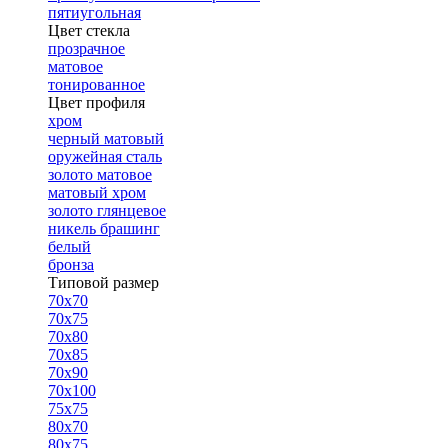
пятиугольная
Цвет стекла
прозрачное
матовое
тонированное
Цвет профиля
хром
черный матовый
оружейная сталь
золото матовое
матовый хром
золото глянцевое
никель брашинг
белый
бронза
Типовой размер
70х70
70х75
70х80
70х85
70х90
70х100
75х75
80х70
80х75