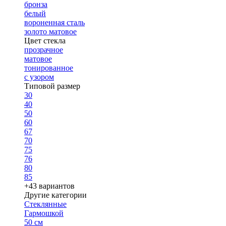
бронза
белый
вороненная сталь
золото матовое
Цвет стекла
прозрачное
матовое
тонированное
с узором
Типовой размер
30
40
50
60
67
70
75
76
80
85
+43 вариантов
Другие категории
Стеклянные
Гармошкой
50 см