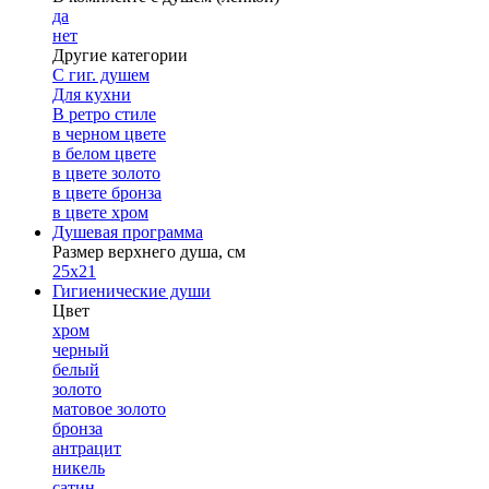
да
нет
Другие категории
С гиг. душем
Для кухни
В ретро стиле
в черном цвете
в белом цвете
в цвете золото
в цвете бронза
в цвете хром
Душевая программа
Размер верхнего душа, см
25х21
Гигиенические души
Цвет
хром
черный
белый
золото
матовое золото
бронза
антрацит
никель
сатин