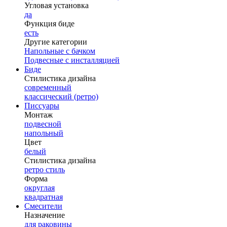
Угловая установка
да
Функция биде
есть
Другие категории
Напольные с бачком
Подвесные с инсталляцией
Биде
Стилистика дизайна
современный
классический (ретро)
Писсуары
Монтаж
подвесной
напольный
Цвет
белый
Стилистика дизайна
ретро стиль
Форма
округлая
квадратная
Смесители
Назначение
для раковины