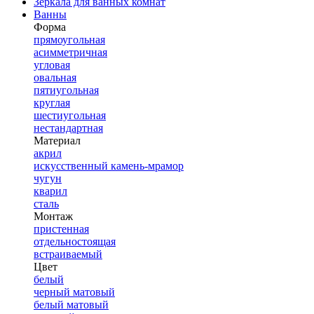
Зеркала для ванных комнат
Ванны
Форма
прямоугольная
асимметричная
угловая
овальная
пятиугольная
круглая
шестиугольная
нестандартная
Материал
акрил
искусственный камень-мрамор
чугун
кварил
сталь
Монтаж
пристенная
отдельностоящая
встраиваемый
Цвет
белый
черный матовый
белый матовый