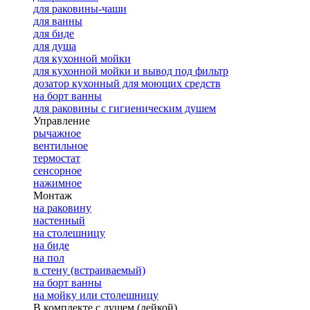
для раковины-чаши
для ванны
для биде
для душа
для кухонной мойки
для кухонной мойки и вывод под фильтр
дозатор кухонный для моющих средств
на борт ванны
для раковины с гигиеническим душем
Управление
рычажное
вентильное
термостат
сенсорное
нажимное
Монтаж
на раковину
настенный
на столешницу
на биде
на пол
в стену (встраиваемый)
на борт ванны
на мойку или столешницу
В комплекте с душем (лейкой)