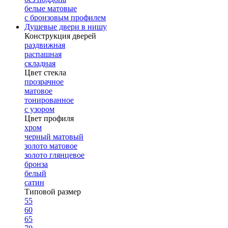
белые матовые
с бронзовым профилем
Душевые двери в нишу
Конструкция дверей
раздвижная
распашная
складная
Цвет стекла
прозрачное
матовое
тонированное
с узором
Цвет профиля
хром
черный матовый
золото матовое
золото глянцевое
бронза
белый
сатин
Типовой размер
55
60
65