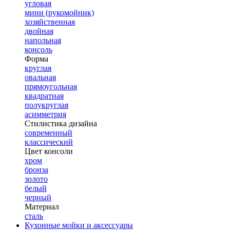
угловая
мини (рукомойник)
хозяйственная
двойная
напольная
консоль
Форма
круглая
овальная
прямоугольная
квадратная
полукруглая
асимметрия
Стилистика дизайна
современный
классический
Цвет консоли
хром
бронза
золото
белый
черный
Материал
сталь
Кухонные мойки и аксессуары