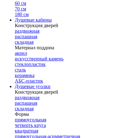
60 см
70 см
180 см
Душевые кабины
Конструкция дверей
раздвижная
распашная
складная
Материал поддона
акрил
искусственный камень
стеклопластик
сталь
керамика
АБС-пластик
Душевые уголки
Конструкция дверей
раздвижная
распашная
складная
Форма
прямоугольная
четверть круга
квадратная
прямоугольная-асимметричная