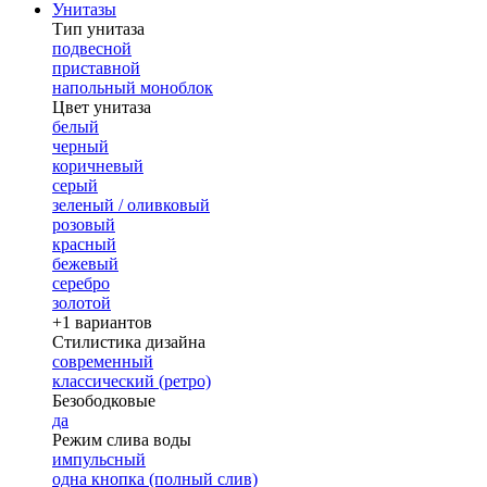
Унитазы
Тип унитаза
подвесной
приставной
напольный моноблок
Цвет унитаза
белый
черный
коричневый
серый
зеленый / оливковый
розовый
красный
бежевый
серебро
золотой
+1 вариантов
Стилистика дизайна
современный
классический (ретро)
Безободковые
да
Режим слива воды
импульсный
одна кнопка (полный слив)