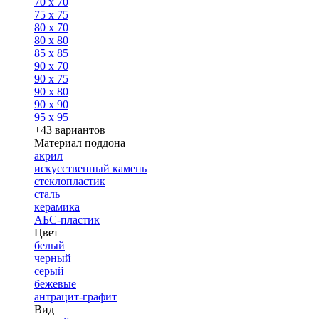
70 x 70
75 x 75
80 x 70
80 x 80
85 x 85
90 x 70
90 x 75
90 x 80
90 x 90
95 x 95
+43 вариантов
Материал поддона
акрил
искусственный камень
стеклопластик
сталь
керамика
АБС-пластик
Цвет
белый
черный
серый
бежевые
антрацит-графит
Вид