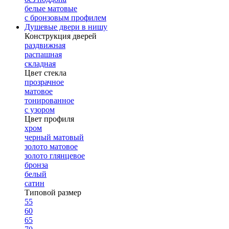
белые матовые
с бронзовым профилем
Душевые двери в нишу
Конструкция дверей
раздвижная
распашная
складная
Цвет стекла
прозрачное
матовое
тонированное
с узором
Цвет профиля
хром
черный матовый
золото матовое
золото глянцевое
бронза
белый
сатин
Типовой размер
55
60
65