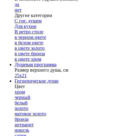
да
нет
Другие категории
С гиг. душем
Для кухни
В ретро стиле
в черном цвете
в белом цвете
в цвете золото
в цвете бронза
в цвете хром
Душевая программа
Размер верхнего душа, см
25х21
Гигиенические души
Цвет
хром
черный
белый
золото
матовое золото
бронза
антрацит
никель
сатин