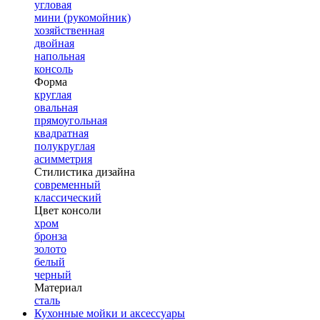
угловая
мини (рукомойник)
хозяйственная
двойная
напольная
консоль
Форма
круглая
овальная
прямоугольная
квадратная
полукруглая
асимметрия
Стилистика дизайна
современный
классический
Цвет консоли
хром
бронза
золото
белый
черный
Материал
сталь
Кухонные мойки и аксессуары