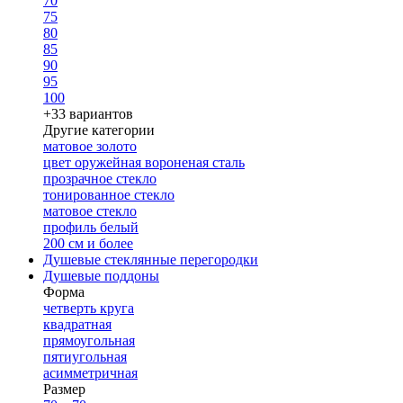
70
75
80
85
90
95
100
+33 вариантов
Другие категории
матовое золото
цвет оружейная вороненая сталь
прозрачное стекло
тонированное стекло
матовое стекло
профиль белый
200 см и более
Душевые стеклянные перегородки
Душевые поддоны
Форма
четверть круга
квадратная
прямоугольная
пятиугольная
асимметричная
Размер