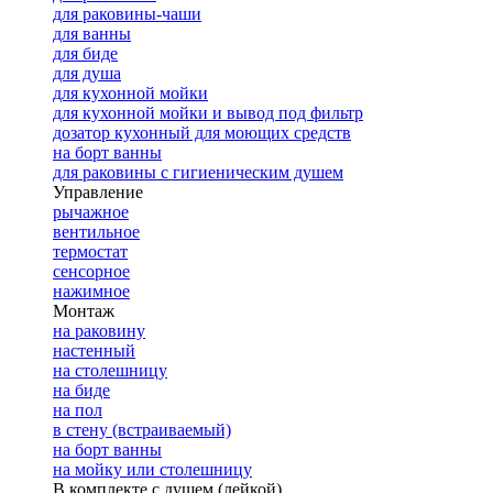
для раковины-чаши
для ванны
для биде
для душа
для кухонной мойки
для кухонной мойки и вывод под фильтр
дозатор кухонный для моющих средств
на борт ванны
для раковины с гигиеническим душем
Управление
рычажное
вентильное
термостат
сенсорное
нажимное
Монтаж
на раковину
настенный
на столешницу
на биде
на пол
в стену (встраиваемый)
на борт ванны
на мойку или столешницу
В комплекте с душем (лейкой)