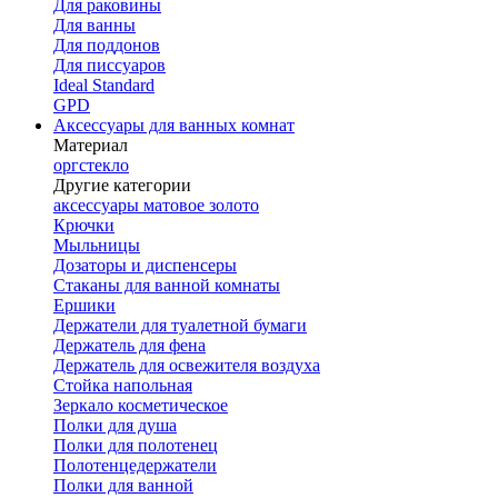
Для раковины
Для ванны
Для поддонов
Для писсуаров
Ideal Standard
GPD
Аксессуары для ванных комнат
Материал
оргстекло
Другие категории
аксессуары матовое золото
Крючки
Мыльницы
Дозаторы и диспенсеры
Стаканы для ванной комнаты
Ершики
Держатели для туалетной бумаги
Держатель для фена
Держатель для освежителя воздуха
Стойка напольная
Зеркало косметическое
Полки для душа
Полки для полотенец
Полотенцедержатели
Полки для ванной