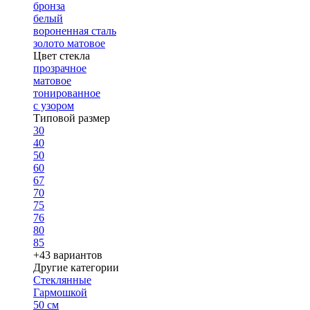
бронза
белый
вороненная сталь
золото матовое
Цвет стекла
прозрачное
матовое
тонированное
с узором
Типовой размер
30
40
50
60
67
70
75
76
80
85
+43 вариантов
Другие категории
Стеклянные
Гармошкой
50 см