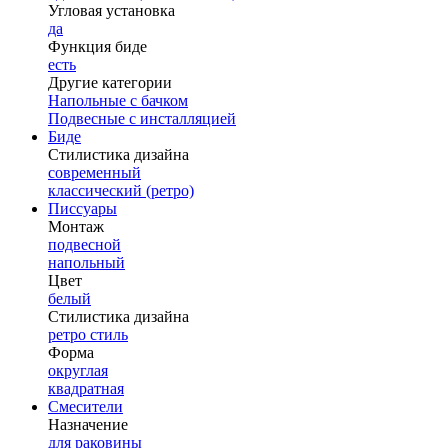
Угловая установка
да
Функция биде
есть
Другие категории
Напольные с бачком
Подвесные с инсталляцией
Биде
Стилистика дизайна
современный
классический (ретро)
Писсуары
Монтаж
подвесной
напольный
Цвет
белый
Стилистика дизайна
ретро стиль
Форма
округлая
квадратная
Смесители
Назначение
для раковины