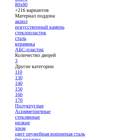
80х80
+216 вариантов
Материал поддона
акрил
искусственный камень
стеклопластик
сталь
керамика
АБС-пластик
Количество дверей
3
Другие категории
110
130
140
150
160
170
Полукруглые
Асимметричные
стеклянные
низкие
хром
цвет оружейная вороненая сталь
без поддона