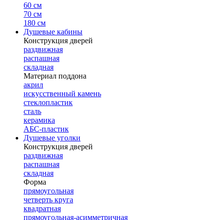
60 см
70 см
180 см
Душевые кабины
Конструкция дверей
раздвижная
распашная
складная
Материал поддона
акрил
искусственный камень
стеклопластик
сталь
керамика
АБС-пластик
Душевые уголки
Конструкция дверей
раздвижная
распашная
складная
Форма
прямоугольная
четверть круга
квадратная
прямоугольная-асимметричная