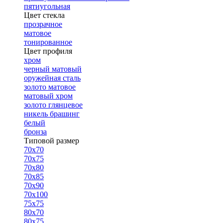
пятиугольная
Цвет стекла
прозрачное
матовое
тонированное
Цвет профиля
хром
черный матовый
оружейная сталь
золото матовое
матовый хром
золото глянцевое
никель брашинг
белый
бронза
Типовой размер
70х70
70х75
70х80
70х85
70х90
70х100
75х75
80х70
80х75