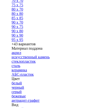
70 x 70
75 x 75
80 x 70
80 x 80
85 x 85
90 x 70
90 x 75
90 x 80
90 x 90
95 x 95
+43 вариантов
Материал поддона
акрил
искусственный камень
стеклопластик
сталь
керамика
АБС-пластик
Цвет
белый
черный
серый
бежевые
антрацит-графит
Вид