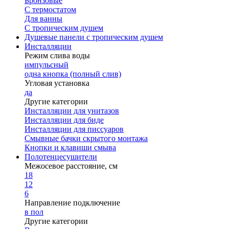
Бронзовые
С термостатом
Для ванны
С тропическим душем
Душевые панели с тропическим душем
Инсталляции
Режим слива воды
импульсный
одна кнопка (полный слив)
Угловая установка
да
Другие категории
Инсталляции для унитазов
Инсталляции для биде
Инсталляции для писсуаров
Смывные бачки скрытого монтажа
Кнопки и клавиши смыва
Полотенцесушители
Межосевое расстояние, см
18
12
6
Направление подключение
в пол
Другие категории