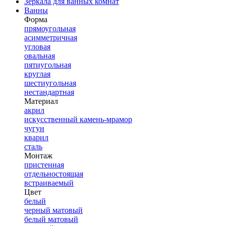
Зеркала для ванных комнат
Ванны
Форма
прямоугольная
асимметричная
угловая
овальная
пятиугольная
круглая
шестиугольная
нестандартная
Материал
акрил
искусственный камень-мрамор
чугун
кварил
сталь
Монтаж
пристенная
отдельностоящая
встраиваемый
Цвет
белый
черный матовый
белый матовый