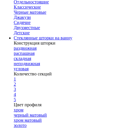
Отдельностоящие
Классические
Черные матовые
Джакузи
Сидячие
Двухместные
Детские
Стеклянные шторки на ванну
Конструкция шторки
раздвижная
распашная
складная
неподвижная
угловая
Количество секций
1
2
3
4
5
Цвет профиля
хром
черный матовый
хром матовый
золото