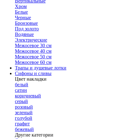
Вертикальные
Хром
Белые
Черные
Бронзовые
Под золото
Водяные
Электрические
Межосевое 30 см
Межосевое 40 см
Межосевое 50 см
Межосевое 60 см
Трапы и душевые лотки
Сифоны и сливы
Цвет накладки
белый
сатин
коричневый
серый
розовый
зеленый
голубой
графит
бежевый
Другие категории