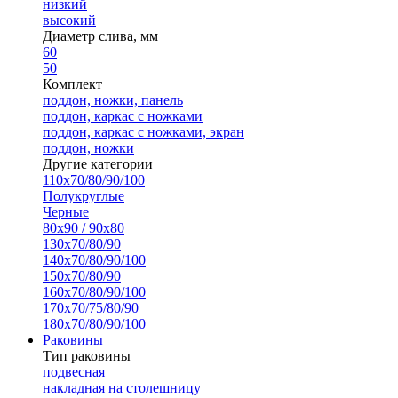
низкий
высокий
Диаметр слива, мм
60
50
Комплект
поддон, ножки, панель
поддон, каркас с ножками
поддон, каркас с ножками, экран
поддон, ножки
Другие категории
110х70/80/90/100
Полукруглые
Черные
80х90 / 90х80
130х70/80/90
140х70/80/90/100
150х70/80/90
160х70/80/90/100
170х70/75/80/90
180х70/80/90/100
Раковины
Тип раковины
подвесная
накладная на столешницу