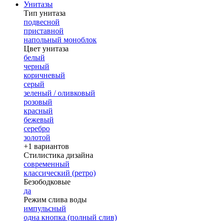
Унитазы
Тип унитаза
подвесной
приставной
напольный моноблок
Цвет унитаза
белый
черный
коричневый
серый
зеленый / оливковый
розовый
красный
бежевый
серебро
золотой
+1 вариантов
Стилистика дизайна
современный
классический (ретро)
Безободковые
да
Режим слива воды
импульсный
одна кнопка (полный слив)