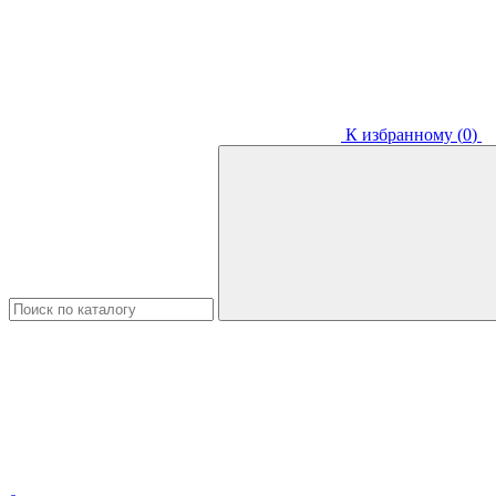
К избранному (
0
)