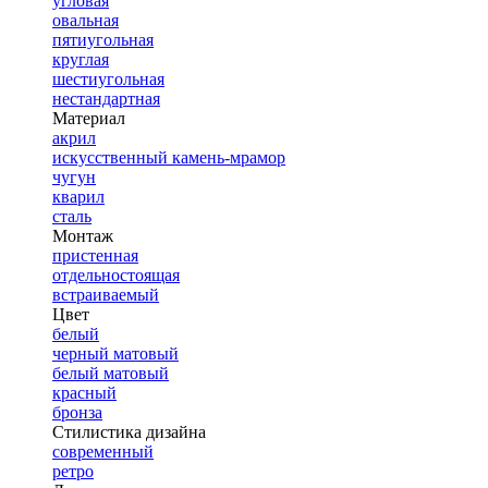
угловая
овальная
пятиугольная
круглая
шестиугольная
нестандартная
Материал
акрил
искусственный камень-мрамор
чугун
кварил
сталь
Монтаж
пристенная
отдельностоящая
встраиваемый
Цвет
белый
черный матовый
белый матовый
красный
бронза
Стилистика дизайна
современный
ретро