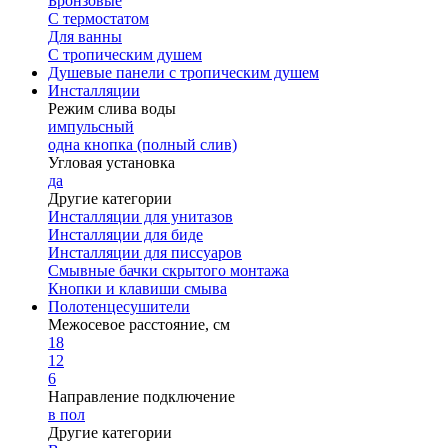
Бронзовые
С термостатом
Для ванны
С тропическим душем
Душевые панели с тропическим душем
Инсталляции
Режим слива воды
импульсный
одна кнопка (полный слив)
Угловая установка
да
Другие категории
Инсталляции для унитазов
Инсталляции для биде
Инсталляции для писсуаров
Смывные бачки скрытого монтажа
Кнопки и клавиши смыва
Полотенцесушители
Межосевое расстояние, см
18
12
6
Направление подключение
в пол
Другие категории