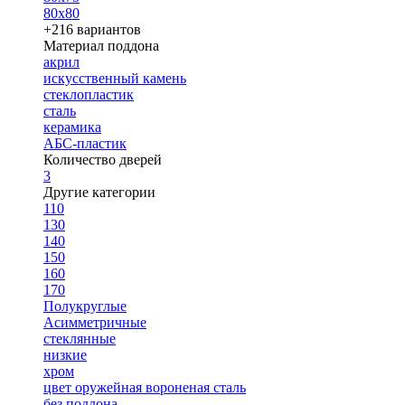
80х80
+216 вариантов
Материал поддона
акрил
искусственный камень
стеклопластик
сталь
керамика
АБС-пластик
Количество дверей
3
Другие категории
110
130
140
150
160
170
Полукруглые
Асимметричные
стеклянные
низкие
хром
цвет оружейная вороненая сталь
без поддона