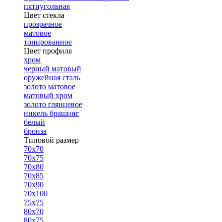
пятиугольная
Цвет стекла
прозрачное
матовое
тонированное
Цвет профиля
хром
черный матовый
оружейная сталь
золото матовое
матовый хром
золото глянцевое
никель брашинг
белый
бронза
Типовой размер
70х70
70х75
70х80
70х85
70х90
70х100
75х75
80х70
80х75