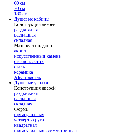
60 см
70 см
180 см
Душевые кабины
Конструкция дверей
раздвижная
распашная
складная
Материал поддона
акрил
искусственный камень
стеклопластик
сталь
керамика
АБС-пластик
Душевые уголки
Конструкция дверей
раздвижная
распашная
складная
Форма
прямоугольная
четверть круга
квадратная
прямоугольная-асимметричная