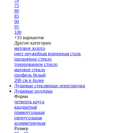
70
75
80
85
90
95
100
+33 вариантов
Другие категории
матовое золото
цвет оружейная вороненая сталь
прозрачное стекло
тонированное стекло
матовое стекло
профиль белый
200 см и более
Душевые стеклянные перегородки
Душевые поддоны
Форма
четверть круга
квадратная
прямоугольная
пятиугольная
асимметричная
Размер