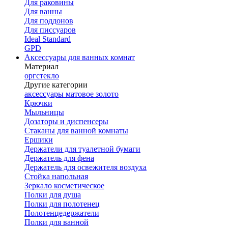
Для раковины
Для ванны
Для поддонов
Для писсуаров
Ideal Standard
GPD
Аксессуары для ванных комнат
Материал
оргстекло
Другие категории
аксессуары матовое золото
Крючки
Мыльницы
Дозаторы и диспенсеры
Стаканы для ванной комнаты
Ершики
Держатели для туалетной бумаги
Держатель для фена
Держатель для освежителя воздуха
Стойка напольная
Зеркало косметическое
Полки для душа
Полки для полотенец
Полотенцедержатели
Полки для ванной