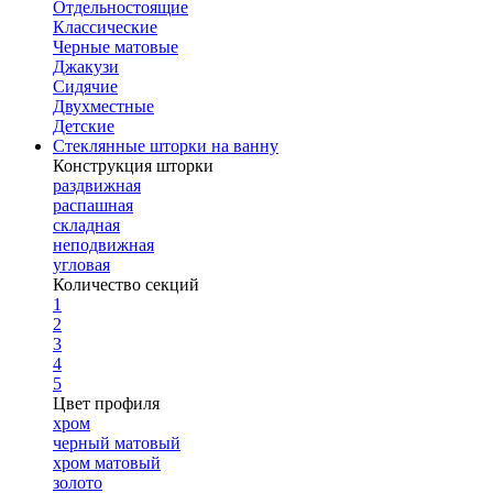
Отдельностоящие
Классические
Черные матовые
Джакузи
Сидячие
Двухместные
Детские
Стеклянные шторки на ванну
Конструкция шторки
раздвижная
распашная
складная
неподвижная
угловая
Количество секций
1
2
3
4
5
Цвет профиля
хром
черный матовый
хром матовый
золото