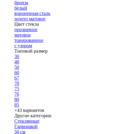
бронза
белый
вороненная сталь
золото матовое
Цвет стекла
прозрачное
матовое
тонированное
с узором
Типовой размер
30
40
50
60
67
70
75
76
80
85
+43 вариантов
Другие категории
Стеклянные
Гармошкой
50 см