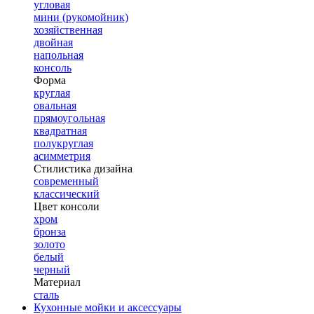
угловая
мини (рукомойник)
хозяйственная
двойная
напольная
консоль
Форма
круглая
овальная
прямоугольная
квадратная
полукруглая
асимметрия
Стилистика дизайна
современный
классический
Цвет консоли
хром
бронза
золото
белый
черный
Материал
сталь
Кухонные мойки и аксессуары