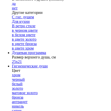
да
нет
Другие категории
С гиг. душем
Для кухни
В ретро стиле
в черном цвете
в белом цвете
в цвете золото
в цвете бронза
в цвете хром
Душевая программа
Размер верхнего душа, см
25х21
Гигиенические души
Цвет
хром
черный
белый
золото
матовое золото
бронза
антрацит
никель
сатин