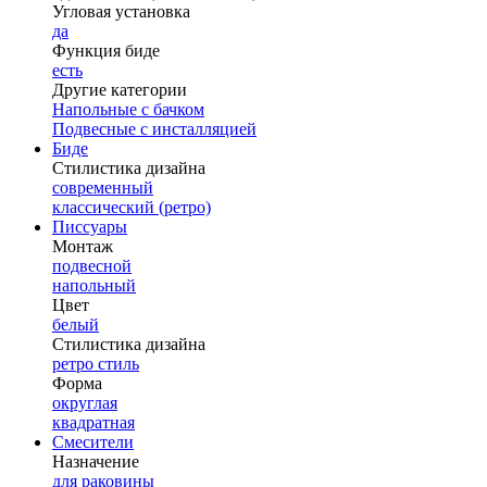
Угловая установка
да
Функция биде
есть
Другие категории
Напольные с бачком
Подвесные с инсталляцией
Биде
Стилистика дизайна
современный
классический (ретро)
Писсуары
Монтаж
подвесной
напольный
Цвет
белый
Стилистика дизайна
ретро стиль
Форма
округлая
квадратная
Смесители
Назначение
для раковины