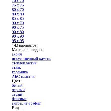
70 x 70
75 x 75
80 x 70
80 x 80
85 x 85
90 x 70
90 x 75
90 x 80
90 x 90
95 x 95
+43 вариантов
Материал поддона
акрил
искусственный камень
стеклопластик
сталь
керамика
АБС-пластик
Цвет
белый
черный
серый
бежевые
антрацит-графит
Вид