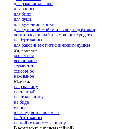
для раковины-чаши
для ванны
для биде
для душа
для кухонной мойки
для кухонной мойки и вывод под фильтр
дозатор кухонный для моющих средств
на борт ванны
для раковины с гигиеническим душем
Управление
рычажное
вентильное
термостат
сенсорное
нажимное
Монтаж
на раковину
настенный
на столешницу
на биде
на пол
в стену (встраиваемый)
на борт ванны
на мойку или столешницу
В комплекте с душем (лейкой)