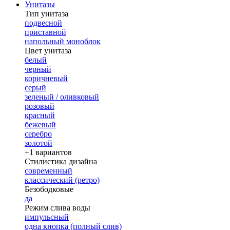
Унитазы
Тип унитаза
подвесной
приставной
напольный моноблок
Цвет унитаза
белый
черный
коричневый
серый
зеленый / оливковый
розовый
красный
бежевый
серебро
золотой
+1 вариантов
Стилистика дизайна
современный
классический (ретро)
Безободковые
да
Режим слива воды
импульсный
одна кнопка (полный слив)