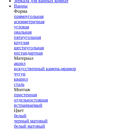
Зеркала для ванных комнат
Ванны
Форма
прямоугольная
асимметричная
угловая
овальная
пятиугольная
круглая
шестиугольная
нестандартная
Материал
акрил
искусственный камень-мрамор
чугун
кварил
сталь
Монтаж
пристенная
отдельностоящая
встраиваемый
Цвет
белый
черный матовый
белый матовый