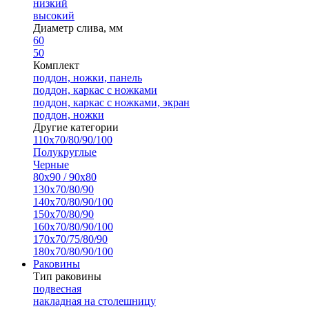
низкий
высокий
Диаметр слива, мм
60
50
Комплект
поддон, ножки, панель
поддон, каркас с ножками
поддон, каркас с ножками, экран
поддон, ножки
Другие категории
110х70/80/90/100
Полукруглые
Черные
80х90 / 90х80
130х70/80/90
140х70/80/90/100
150х70/80/90
160х70/80/90/100
170х70/75/80/90
180х70/80/90/100
Раковины
Тип раковины
подвесная
накладная на столешницу