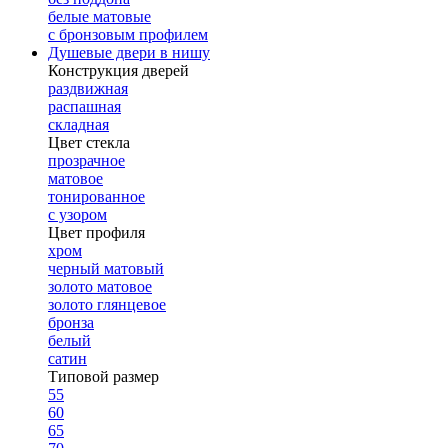
белые матовые
с бронзовым профилем
Душевые двери в нишу
Конструкция дверей
раздвижная
распашная
складная
Цвет стекла
прозрачное
матовое
тонированное
с узором
Цвет профиля
хром
черный матовый
золото матовое
золото глянцевое
бронза
белый
сатин
Типовой размер
55
60
65