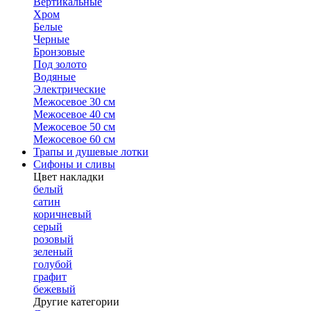
Вертикальные
Хром
Белые
Черные
Бронзовые
Под золото
Водяные
Электрические
Межосевое 30 см
Межосевое 40 см
Межосевое 50 см
Межосевое 60 см
Трапы и душевые лотки
Сифоны и сливы
Цвет накладки
белый
сатин
коричневый
серый
розовый
зеленый
голубой
графит
бежевый
Другие категории