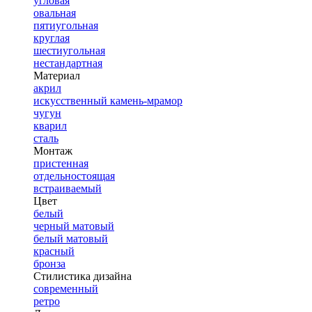
угловая
овальная
пятиугольная
круглая
шестиугольная
нестандартная
Материал
акрил
искусственный камень-мрамор
чугун
кварил
сталь
Монтаж
пристенная
отдельностоящая
встраиваемый
Цвет
белый
черный матовый
белый матовый
красный
бронза
Стилистика дизайна
современный
ретро