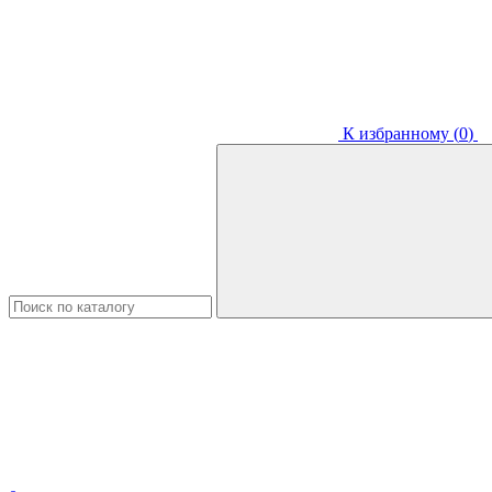
К избранному (
0
)