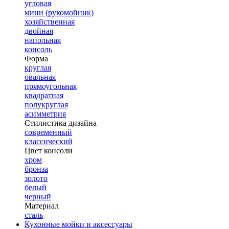
угловая
мини (рукомойник)
хозяйственная
двойная
напольная
консоль
Форма
круглая
овальная
прямоугольная
квадратная
полукруглая
асимметрия
Стилистика дизайна
современный
классический
Цвет консоли
хром
бронза
золото
белый
черный
Материал
сталь
Кухонные мойки и аксессуары