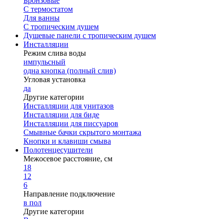
Бронзовые
С термостатом
Для ванны
С тропическим душем
Душевые панели с тропическим душем
Инсталляции
Режим слива воды
импульсный
одна кнопка (полный слив)
Угловая установка
да
Другие категории
Инсталляции для унитазов
Инсталляции для биде
Инсталляции для писсуаров
Смывные бачки скрытого монтажа
Кнопки и клавиши смыва
Полотенцесушители
Межосевое расстояние, см
18
12
6
Направление подключение
в пол
Другие категории