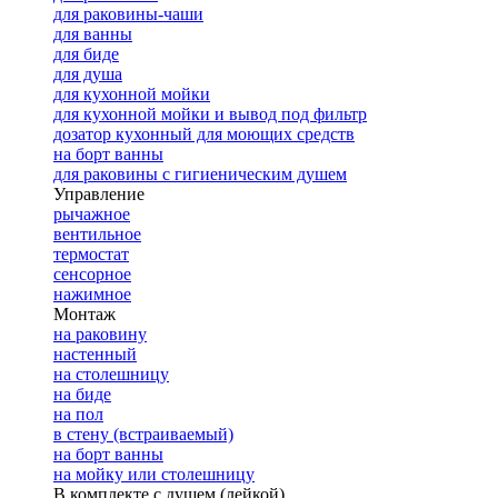
для раковины-чаши
для ванны
для биде
для душа
для кухонной мойки
для кухонной мойки и вывод под фильтр
дозатор кухонный для моющих средств
на борт ванны
для раковины с гигиеническим душем
Управление
рычажное
вентильное
термостат
сенсорное
нажимное
Монтаж
на раковину
настенный
на столешницу
на биде
на пол
в стену (встраиваемый)
на борт ванны
на мойку или столешницу
В комплекте с душем (лейкой)