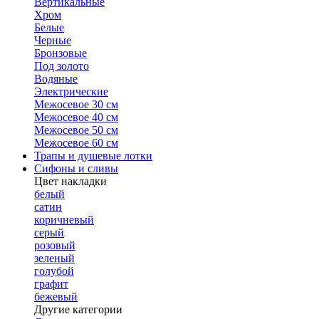
Вертикальные
Хром
Белые
Черные
Бронзовые
Под золото
Водяные
Электрические
Межосевое 30 см
Межосевое 40 см
Межосевое 50 см
Межосевое 60 см
Трапы и душевые лотки
Сифоны и сливы
Цвет накладки
белый
сатин
коричневый
серый
розовый
зеленый
голубой
графит
бежевый
Другие категории