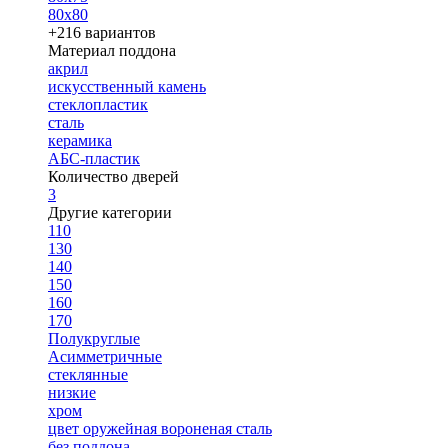
80х80
+216 вариантов
Материал поддона
акрил
искусственный камень
стеклопластик
сталь
керамика
АБС-пластик
Количество дверей
3
Другие категории
110
130
140
150
160
170
Полукруглые
Асимметричные
стеклянные
низкие
хром
цвет оружейная вороненая сталь
без поддона