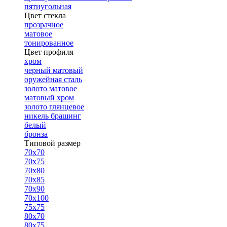
пятиугольная
Цвет стекла
прозрачное
матовое
тонированное
Цвет профиля
хром
черный матовый
оружейная сталь
золото матовое
матовый хром
золото глянцевое
никель брашинг
белый
бронза
Типовой размер
70х70
70х75
70х80
70х85
70х90
70х100
75х75
80х70
80х75