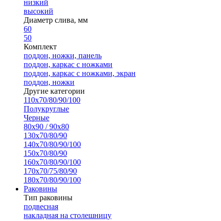
низкий
высокий
Диаметр слива, мм
60
50
Комплект
поддон, ножки, панель
поддон, каркас с ножками
поддон, каркас с ножками, экран
поддон, ножки
Другие категории
110х70/80/90/100
Полукруглые
Черные
80х90 / 90х80
130х70/80/90
140х70/80/90/100
150х70/80/90
160х70/80/90/100
170х70/75/80/90
180х70/80/90/100
Раковины
Тип раковины
подвесная
накладная на столешницу