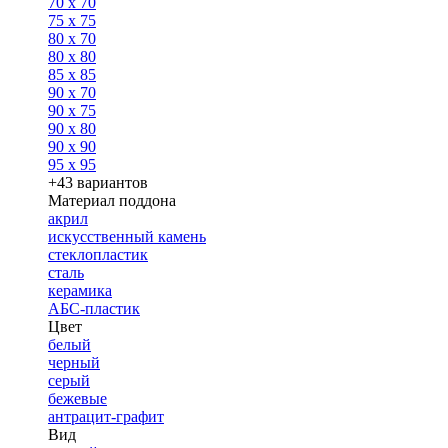
70 x 70
75 x 75
80 x 70
80 x 80
85 x 85
90 x 70
90 x 75
90 x 80
90 x 90
95 x 95
+43 вариантов
Материал поддона
акрил
искусственный камень
стеклопластик
сталь
керамика
АБС-пластик
Цвет
белый
черный
серый
бежевые
антрацит-графит
Вид