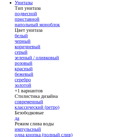
Унитазы
Тип унитаза
подвесной
приставной
напольный моноблок
Цвет унитаза
белый
черный
коричневый
серый
зеленый / оливковый
розовый
красный
бежевый
серебро
золотой
+1 вариантов
Стилистика дизайна
современный
классический (ретро)
Безободковые
да
Режим слива воды
импульсный
одна кнопка (полный слив)