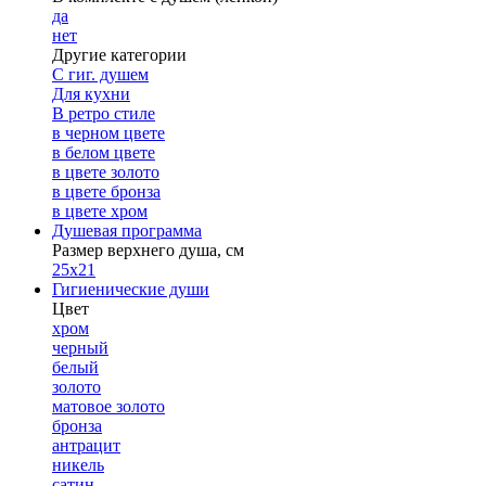
да
нет
Другие категории
С гиг. душем
Для кухни
В ретро стиле
в черном цвете
в белом цвете
в цвете золото
в цвете бронза
в цвете хром
Душевая программа
Размер верхнего душа, см
25х21
Гигиенические души
Цвет
хром
черный
белый
золото
матовое золото
бронза
антрацит
никель
сатин