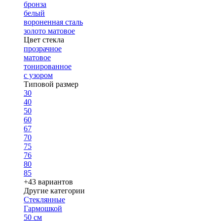
бронза
белый
вороненная сталь
золото матовое
Цвет стекла
прозрачное
матовое
тонированное
с узором
Типовой размер
30
40
50
60
67
70
75
76
80
85
+43 вариантов
Другие категории
Стеклянные
Гармошкой
50 см