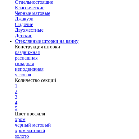
Отдельностоящие
Классические
Черные матовые
Джакузи
Сидячие
Двухместные
Детские
Стеклянные шторки на ванну
Конструкция шторки
раздвижная
распашная
складная
неподвижная
угловая
Количество секций
1
2
3
4
5
Цвет профиля
хром
черный матовый
хром матовый
золото