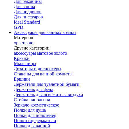
Для раковины
Для ванны
Для поддонов
Для писсуаров
Ideal Standard
GPD
Аксессуары для ванных комнат
Материал
оргстекло
Другие категории
аксессуары матовое золото
Крючки
Мыльницы
Дозаторы и диспенсеры
Стаканы для ванной комнаты
Ершики
Держатели для туалетной бумаги
Держатель для фена
Держатель для освежителя воздуха
Стойка напольная
Зеркало косметическое
Полки для душа
Полки для полотенец
Полотенцедержатели
Полки для ванной