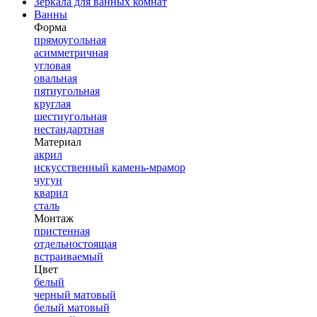
Зеркала для ванных комнат
Ванны
Форма
прямоугольная
асимметричная
угловая
овальная
пятиугольная
круглая
шестиугольная
нестандартная
Материал
акрил
искусственный камень-мрамор
чугун
кварил
сталь
Монтаж
пристенная
отдельностоящая
встраиваемый
Цвет
белый
черный матовый
белый матовый