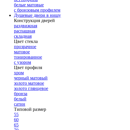
белые матовые
с бронзовым профилем
Душевые двери в нишу
Конструкция дверей
раздвижная
распашная
складная
Цвет стекла
прозрачное
матовое
тонированное
с узором
Цвет профиля
хром
черный матовый
золото матовое
золото глянцевое
бронза
белый
сатин
Типовой размер
55
60
65