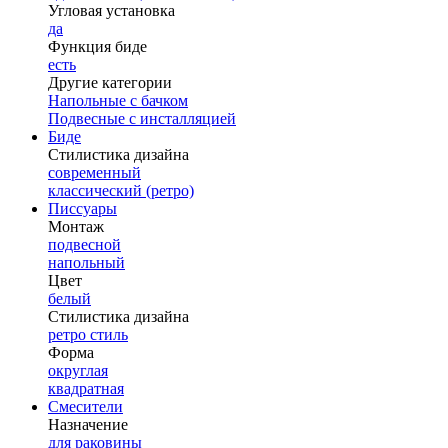
Угловая установка
да
Функция биде
есть
Другие категории
Напольные с бачком
Подвесные с инсталляцией
Биде
Стилистика дизайна
современный
классический (ретро)
Писсуары
Монтаж
подвесной
напольный
Цвет
белый
Стилистика дизайна
ретро стиль
Форма
округлая
квадратная
Смесители
Назначение
для раковины