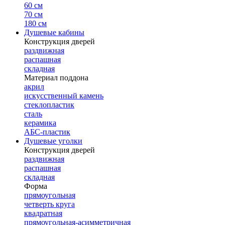
60 см
70 см
180 см
Душевые кабины
Конструкция дверей
раздвижная
распашная
складная
Материал поддона
акрил
искусственный камень
стеклопластик
сталь
керамика
АБС-пластик
Душевые уголки
Конструкция дверей
раздвижная
распашная
складная
Форма
прямоугольная
четверть круга
квадратная
прямоугольная-асимметричная