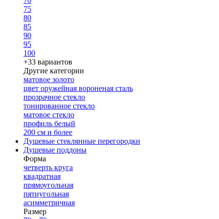
70
75
80
85
90
95
100
+33 вариантов
Другие категории
матовое золото
цвет оружейная вороненая сталь
прозрачное стекло
тонированное стекло
матовое стекло
профиль белый
200 см и более
Душевые стеклянные перегородки
Душевые поддоны
Форма
четверть круга
квадратная
прямоугольная
пятиугольная
асимметричная
Размер