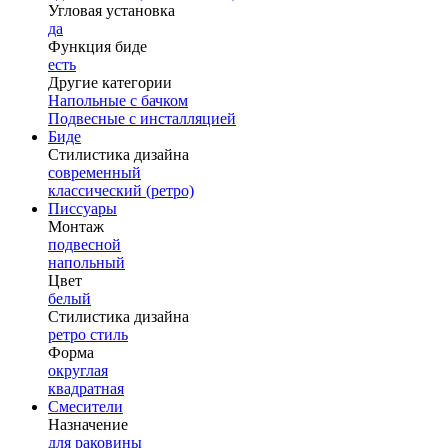
Угловая установка
да
Функция биде
есть
Другие категории
Напольные с бачком
Подвесные с инсталляцией
Биде
Стилистика дизайна
современный
классический (ретро)
Писсуары
Монтаж
подвесной
напольный
Цвет
белый
Стилистика дизайна
ретро стиль
Форма
округлая
квадратная
Смесители
Назначение
для раковины