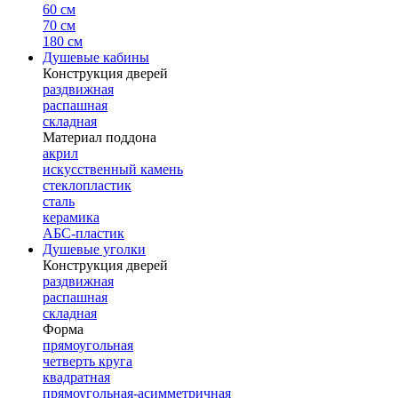
60 см
70 см
180 см
Душевые кабины
Конструкция дверей
раздвижная
распашная
складная
Материал поддона
акрил
искусственный камень
стеклопластик
сталь
керамика
АБС-пластик
Душевые уголки
Конструкция дверей
раздвижная
распашная
складная
Форма
прямоугольная
четверть круга
квадратная
прямоугольная-асимметричная