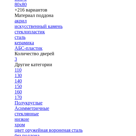
80х80
+216 вариантов
Материал поддона
акрил
искусственный камень
стеклопластик
сталь
керамика
АБС-пластик
Количество дверей
3
Другие категории
110
130
140
150
160
170
Полукруглые
Асимметричные
стеклянные
низкие
хром
цвет оружейная вороненая сталь
без поддона