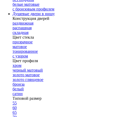
белые матовые
с бронзовым профилем
Душевые двери в нишу
Конструкция дверей
раздвижная
распашная
складная
Цвет стекла
прозрачное
матовое
тонированное
с узором
Цвет профиля
хром
черный матовый
золото матовое
золото глянцевое
бронза
белый
сатин
Типовой размер
55
60
65