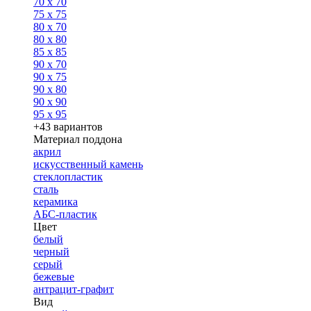
70 x 70
75 x 75
80 x 70
80 x 80
85 x 85
90 x 70
90 x 75
90 x 80
90 x 90
95 x 95
+43 вариантов
Материал поддона
акрил
искусственный камень
стеклопластик
сталь
керамика
АБС-пластик
Цвет
белый
черный
серый
бежевые
антрацит-графит
Вид