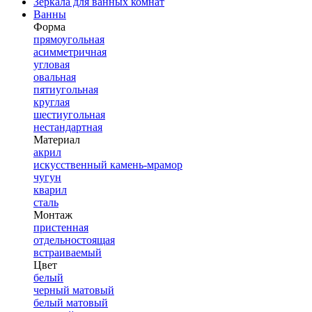
Зеркала для ванных комнат
Ванны
Форма
прямоугольная
асимметричная
угловая
овальная
пятиугольная
круглая
шестиугольная
нестандартная
Материал
акрил
искусственный камень-мрамор
чугун
кварил
сталь
Монтаж
пристенная
отдельностоящая
встраиваемый
Цвет
белый
черный матовый
белый матовый