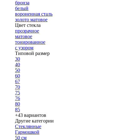
бронза
белый
вороненная сталь
золото матовое
Цвет стекла
прозрачное
матовое
тонированное
с узором
Типовой размер
30
40
50
60
67
70
75
76
80
85
+43 вариантов
Другие категории
Стеклянные
Гармошкой
50 см