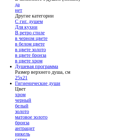
да
нет
Другие категории
С гиг. душем
Для кухни
В ретро стиле
в черном цвете
в белом цвете
в цвете золото
в цвете бронза
в цвете хром
Душевая программа
Размер верхнего душа, см
25х21
Гигиенические души
Цвет
хром
черный
белый
золото
матовое золото
бронза
антрацит
никель
сатин