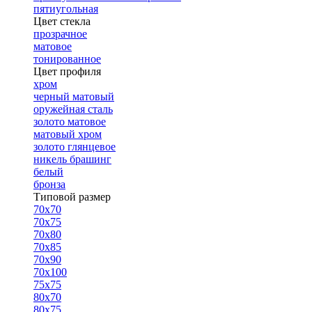
пятиугольная
Цвет стекла
прозрачное
матовое
тонированное
Цвет профиля
хром
черный матовый
оружейная сталь
золото матовое
матовый хром
золото глянцевое
никель брашинг
белый
бронза
Типовой размер
70х70
70х75
70х80
70х85
70х90
70х100
75х75
80х70
80х75