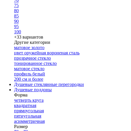
70
75
80
85
90
95
100
+33 вариантов
Другие категории
матовое золото
цвет оружейная вороненая сталь
прозрачное стекло
тонированное стекло
матовое стекло
профиль белый
200 см и более
Душевые стеклянные перегородки
Душевые поддоны
Форма
четверть круга
квадратная
прямоугольная
пятиугольная
асимметричная
Размер