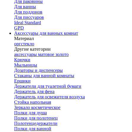
Для раковины
Для ванны
Для поддонов
Для писсуаров
Ideal Standard
GPD
Аксессуары для ванных комнат
Материал
оргстекло
Другие категории
аксессуары матовое золото
Крючки
Мыльницы
Дозаторы и диспенсеры
Стаканы для ванной комнаты
Ершики
Держатели для туалетной бумаги
Держатель для фена
Держатель для освежителя воздуха
Стойка напольная
Зеркало косметическое
Полки для душа
Полки для полотенец
Полотенцедержатели
Полки для ванной