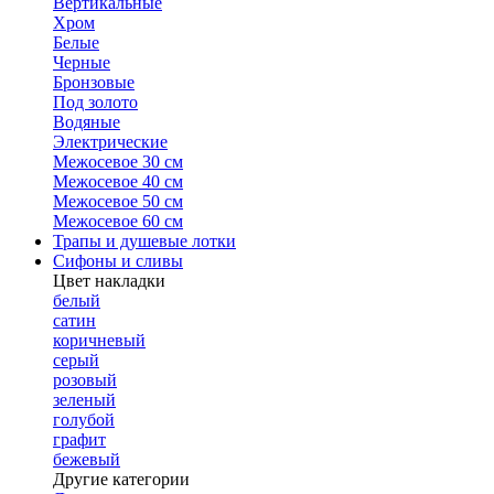
Вертикальные
Хром
Белые
Черные
Бронзовые
Под золото
Водяные
Электрические
Межосевое 30 см
Межосевое 40 см
Межосевое 50 см
Межосевое 60 см
Трапы и душевые лотки
Сифоны и сливы
Цвет накладки
белый
сатин
коричневый
серый
розовый
зеленый
голубой
графит
бежевый
Другие категории