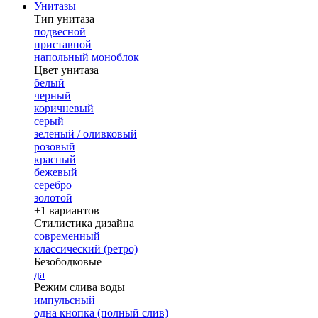
Унитазы
Тип унитаза
подвесной
приставной
напольный моноблок
Цвет унитаза
белый
черный
коричневый
серый
зеленый / оливковый
розовый
красный
бежевый
серебро
золотой
+1 вариантов
Стилистика дизайна
современный
классический (ретро)
Безободковые
да
Режим слива воды
импульсный
одна кнопка (полный слив)