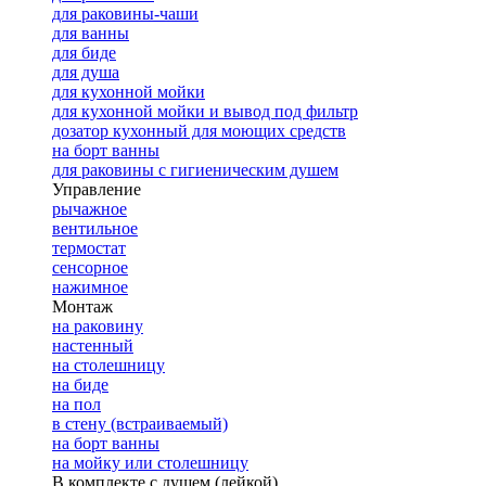
для раковины-чаши
для ванны
для биде
для душа
для кухонной мойки
для кухонной мойки и вывод под фильтр
дозатор кухонный для моющих средств
на борт ванны
для раковины с гигиеническим душем
Управление
рычажное
вентильное
термостат
сенсорное
нажимное
Монтаж
на раковину
настенный
на столешницу
на биде
на пол
в стену (встраиваемый)
на борт ванны
на мойку или столешницу
В комплекте с душем (лейкой)