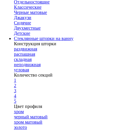
Отдельностоящие
Классические
Черные матовые
Джакузи
Сидячие
Двухместные
Детские
Стеклянные шторки на ванну
Конструкция шторки
раздвижная
распашная
складная
неподвижная
угловая
Количество секций
1
2
3
4
5
Цвет профиля
хром
черный матовый
хром матовый
золото