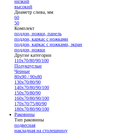
низкий
высокий
Диаметр слива, мм
60
50
Комплект
поддон, ножки, панель
поддон, каркас с ножками
поддон, каркас с ножками, экран
поддон, ножки
Другие категории
110х70/80/90/100
Полукруглые
Черные
80х90 / 90х80
130х70/80/90
140х70/80/90/100
150х70/80/90
160х70/80/90/100
170х70/75/80/90
180х70/80/90/100
Раковины
Тип раковины
подвесная
накладная на столешницу