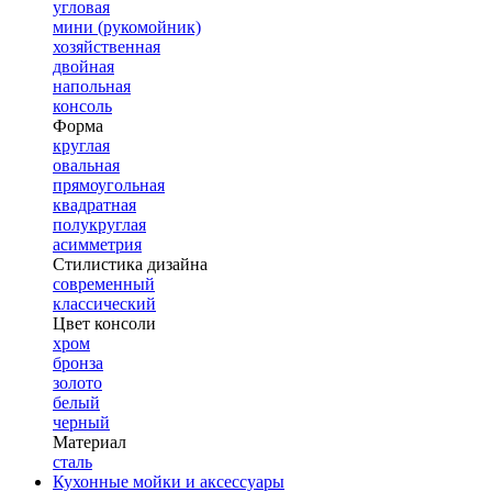
угловая
мини (рукомойник)
хозяйственная
двойная
напольная
консоль
Форма
круглая
овальная
прямоугольная
квадратная
полукруглая
асимметрия
Стилистика дизайна
современный
классический
Цвет консоли
хром
бронза
золото
белый
черный
Материал
сталь
Кухонные мойки и аксессуары