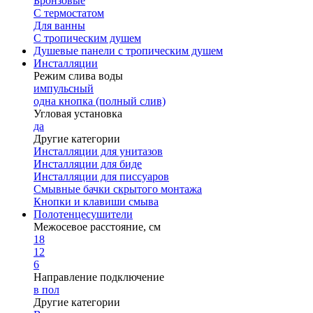
Бронзовые
С термостатом
Для ванны
С тропическим душем
Душевые панели с тропическим душем
Инсталляции
Режим слива воды
импульсный
одна кнопка (полный слив)
Угловая установка
да
Другие категории
Инсталляции для унитазов
Инсталляции для биде
Инсталляции для писсуаров
Смывные бачки скрытого монтажа
Кнопки и клавиши смыва
Полотенцесушители
Межосевое расстояние, см
18
12
6
Направление подключение
в пол
Другие категории