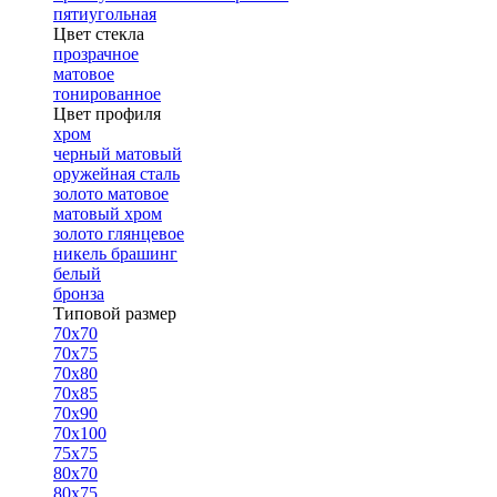
пятиугольная
Цвет стекла
прозрачное
матовое
тонированное
Цвет профиля
хром
черный матовый
оружейная сталь
золото матовое
матовый хром
золото глянцевое
никель брашинг
белый
бронза
Типовой размер
70х70
70х75
70х80
70х85
70х90
70х100
75х75
80х70
80х75