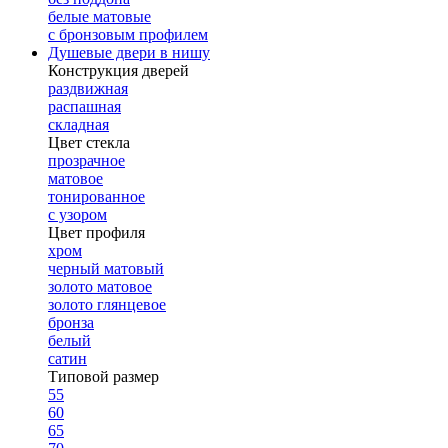
белые матовые
с бронзовым профилем
Душевые двери в нишу
Конструкция дверей
раздвижная
распашная
складная
Цвет стекла
прозрачное
матовое
тонированное
с узором
Цвет профиля
хром
черный матовый
золото матовое
золото глянцевое
бронза
белый
сатин
Типовой размер
55
60
65