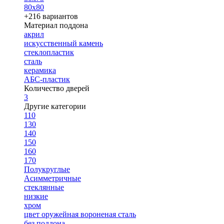
80х80
+216 вариантов
Материал поддона
акрил
искусственный камень
стеклопластик
сталь
керамика
АБС-пластик
Количество дверей
3
Другие категории
110
130
140
150
160
170
Полукруглые
Асимметричные
стеклянные
низкие
хром
цвет оружейная вороненая сталь
без поддона