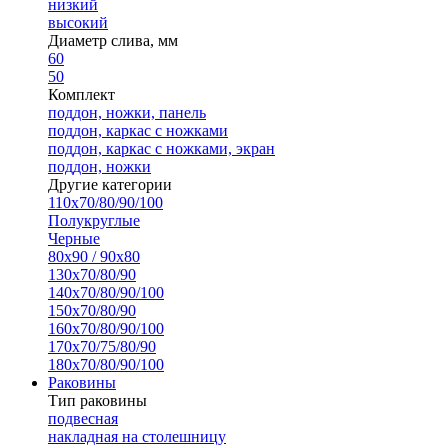
низкий
высокий
Диаметр слива, мм
60
50
Комплект
поддон, ножки, панель
поддон, каркас с ножками
поддон, каркас с ножками, экран
поддон, ножки
Другие категории
110х70/80/90/100
Полукруглые
Черные
80х90 / 90х80
130х70/80/90
140х70/80/90/100
150х70/80/90
160х70/80/90/100
170х70/75/80/90
180х70/80/90/100
Раковины
Тип раковины
подвесная
накладная на столешницу