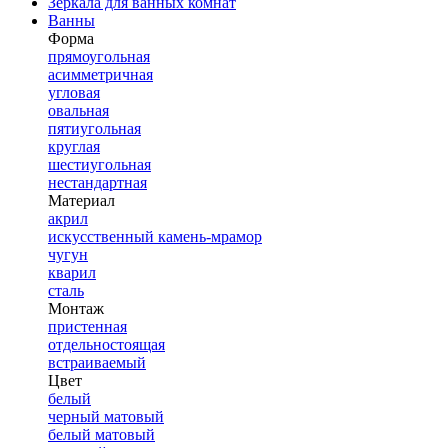
Зеркала для ванных комнат
Ванны
Форма
прямоугольная
асимметричная
угловая
овальная
пятиугольная
круглая
шестиугольная
нестандартная
Материал
акрил
искусственный камень-мрамор
чугун
кварил
сталь
Монтаж
пристенная
отдельностоящая
встраиваемый
Цвет
белый
черный матовый
белый матовый