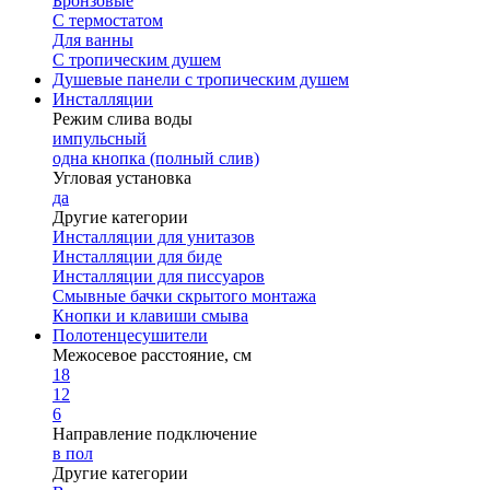
Бронзовые
С термостатом
Для ванны
С тропическим душем
Душевые панели с тропическим душем
Инсталляции
Режим слива воды
импульсный
одна кнопка (полный слив)
Угловая установка
да
Другие категории
Инсталляции для унитазов
Инсталляции для биде
Инсталляции для писсуаров
Смывные бачки скрытого монтажа
Кнопки и клавиши смыва
Полотенцесушители
Межосевое расстояние, см
18
12
6
Направление подключение
в пол
Другие категории