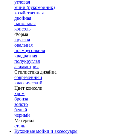
угловая
мини (рукомойник)
хозяйственная
двойная
напольная
консоль
Форма
круглая
овальная
прямоугольная
квадратная
полукруглая
асимметрия
Стилистика дизайна
современный
классический
Цвет консоли
хром
бронза
золото
белый
черный
Материал
сталь
Кухонные мойки и аксессуары