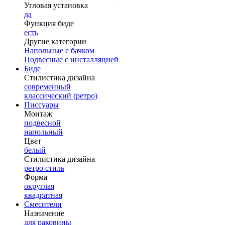
Угловая установка
да
Функция биде
есть
Другие категории
Напольные с бачком
Подвесные с инсталляцией
Биде
Стилистика дизайна
современный
классический (ретро)
Писсуары
Монтаж
подвесной
напольный
Цвет
белый
Стилистика дизайна
ретро стиль
Форма
округлая
квадратная
Смесители
Назначение
для раковины