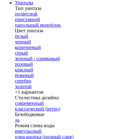
Унитазы
Тип унитаза
подвесной
приставной
напольный моноблок
Цвет унитаза
белый
черный
коричневый
серый
зеленый / оливковый
розовый
красный
бежевый
серебро
золотой
+1 вариантов
Стилистика дизайна
современный
классический (ретро)
Безободковые
да
Режим слива воды
импульсный
одна кнопка (полный слив)