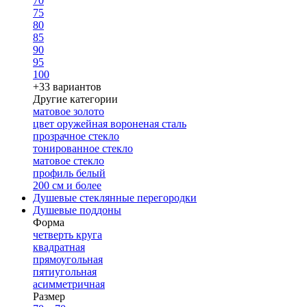
70
75
80
85
90
95
100
+33 вариантов
Другие категории
матовое золото
цвет оружейная вороненая сталь
прозрачное стекло
тонированное стекло
матовое стекло
профиль белый
200 см и более
Душевые стеклянные перегородки
Душевые поддоны
Форма
четверть круга
квадратная
прямоугольная
пятиугольная
асимметричная
Размер