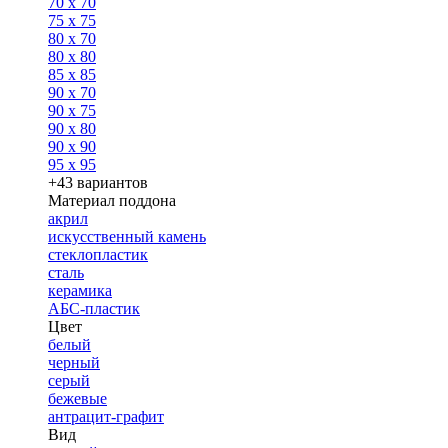
70 x 70
75 x 75
80 x 70
80 x 80
85 x 85
90 x 70
90 x 75
90 x 80
90 x 90
95 x 95
+43 вариантов
Материал поддона
акрил
искусственный камень
стеклопластик
сталь
керамика
АБС-пластик
Цвет
белый
черный
серый
бежевые
антрацит-графит
Вид