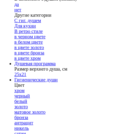
да
нет
Другие категории
С гиг. душем
Для кухни
В ретро стиле
в черном цвете
в белом цвете
в цвете золото
в цвете бронза
в цвете хром
Душевая программа
Размер верхнего душа, см
25х21
Гигиенические души
Цвет
хром
черный
белый
золото
матовое золото
бронза
антрацит
никель
сатин