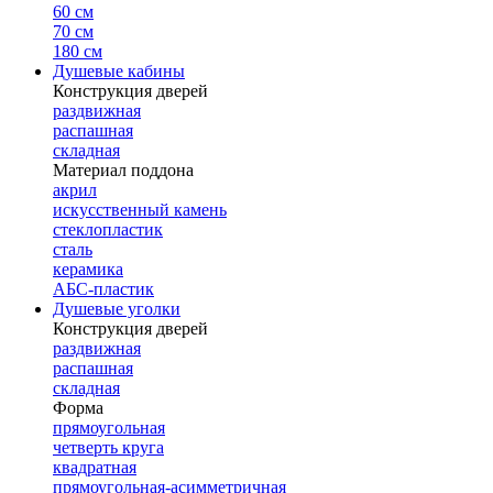
60 см
70 см
180 см
Душевые кабины
Конструкция дверей
раздвижная
распашная
складная
Материал поддона
акрил
искусственный камень
стеклопластик
сталь
керамика
АБС-пластик
Душевые уголки
Конструкция дверей
раздвижная
распашная
складная
Форма
прямоугольная
четверть круга
квадратная
прямоугольная-асимметричная