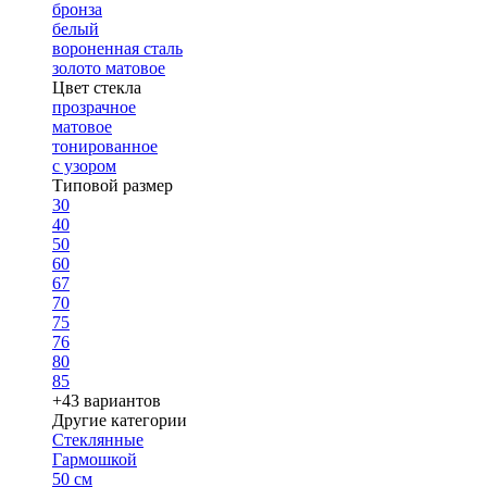
бронза
белый
вороненная сталь
золото матовое
Цвет стекла
прозрачное
матовое
тонированное
с узором
Типовой размер
30
40
50
60
67
70
75
76
80
85
+43 вариантов
Другие категории
Стеклянные
Гармошкой
50 см