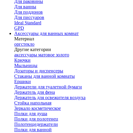
Для раковины
Для ванны
Для поддонов
Для писсуаров
Ideal Standard
GPD
Аксессуары для ванных комнат
Материал
оргстекло
Другие категории
аксессуары матовое золото
Крючки
Мыльницы
Дозаторы и диспенсеры
Стаканы для ванной комнаты
Ершики
Держатели для туалетной бумаги
Держатель для фена
Держатель для освежителя воздуха
Стойка напольная
Зеркало косметическое
Полки для душа
Полки для полотенец
Полотенцедержатели
Полки для ванной