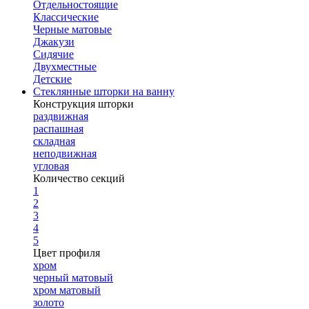
Отдельностоящие
Классические
Черные матовые
Джакузи
Сидячие
Двухместные
Детские
Стеклянные шторки на ванну
Конструкция шторки
раздвижная
распашная
складная
неподвижная
угловая
Количество секций
1
2
3
4
5
Цвет профиля
хром
черный матовый
хром матовый
золото