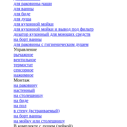
для раковины-чаши
для ванны
для биде
для душа
для кухонной мойки
для кухонной мойки и вывод под фильтр
дозатор кухонный для моющих средств
на борт ванны
для раковины с гигиеническим душем
Управление
рычажное
вентильное
термостат
сенсорное
нажимное
Монтаж
на раковину
настенный
на столешницу
на биде
на пол
в стену (встраиваемый)
на борт ванны
на мойку или столешницу
В комплекте с душем (лейкой)