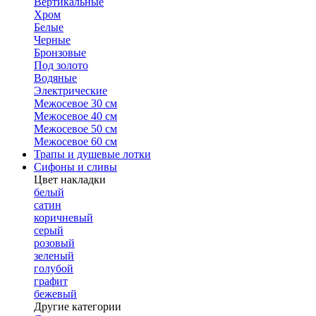
Вертикальные
Хром
Белые
Черные
Бронзовые
Под золото
Водяные
Электрические
Межосевое 30 см
Межосевое 40 см
Межосевое 50 см
Межосевое 60 см
Трапы и душевые лотки
Сифоны и сливы
Цвет накладки
белый
сатин
коричневый
серый
розовый
зеленый
голубой
графит
бежевый
Другие категории