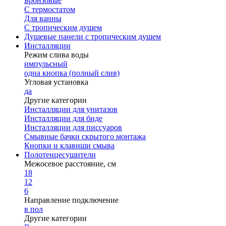
Бронзовые
С термостатом
Для ванны
С тропическим душем
Душевые панели с тропическим душем
Инсталляции
Режим слива воды
импульсный
одна кнопка (полный слив)
Угловая установка
да
Другие категории
Инсталляции для унитазов
Инсталляции для биде
Инсталляции для писсуаров
Смывные бачки скрытого монтажа
Кнопки и клавиши смыва
Полотенцесушители
Межосевое расстояние, см
18
12
6
Направление подключение
в пол
Другие категории