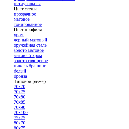
пятиугольная
Цвет стекла
прозрачное
матовое
тонированное
Цвет профиля
хром
черный матовый
оружейная сталь
золото матовое
матовый хром
золото глянцевое
никель брашинг
белый
бронза
Типовой размер
70х70
70х75
70х80
70х85
70х90
70х100
75х75
80х70
80х75