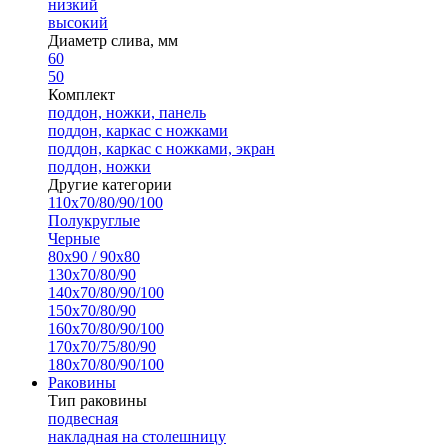
низкий
высокий
Диаметр слива, мм
60
50
Комплект
поддон, ножки, панель
поддон, каркас с ножками
поддон, каркас с ножками, экран
поддон, ножки
Другие категории
110х70/80/90/100
Полукруглые
Черные
80х90 / 90х80
130х70/80/90
140х70/80/90/100
150х70/80/90
160х70/80/90/100
170х70/75/80/90
180х70/80/90/100
Раковины
Тип раковины
подвесная
накладная на столешницу