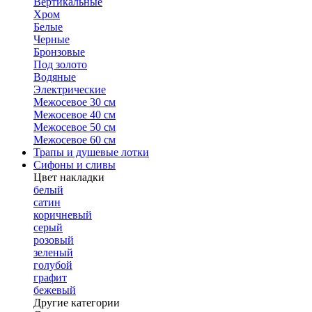
Вертикальные
Хром
Белые
Черные
Бронзовые
Под золото
Водяные
Электрические
Межосевое 30 см
Межосевое 40 см
Межосевое 50 см
Межосевое 60 см
Трапы и душевые лотки
Сифоны и сливы
Цвет накладки
белый
сатин
коричневый
серый
розовый
зеленый
голубой
графит
бежевый
Другие категории