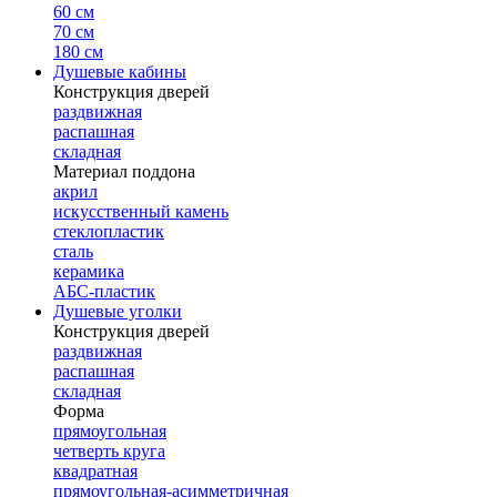
60 см
70 см
180 см
Душевые кабины
Конструкция дверей
раздвижная
распашная
складная
Материал поддона
акрил
искусственный камень
стеклопластик
сталь
керамика
АБС-пластик
Душевые уголки
Конструкция дверей
раздвижная
распашная
складная
Форма
прямоугольная
четверть круга
квадратная
прямоугольная-асимметричная