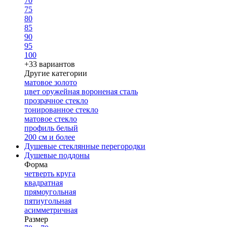
70
75
80
85
90
95
100
+33 вариантов
Другие категории
матовое золото
цвет оружейная вороненая сталь
прозрачное стекло
тонированное стекло
матовое стекло
профиль белый
200 см и более
Душевые стеклянные перегородки
Душевые поддоны
Форма
четверть круга
квадратная
прямоугольная
пятиугольная
асимметричная
Размер