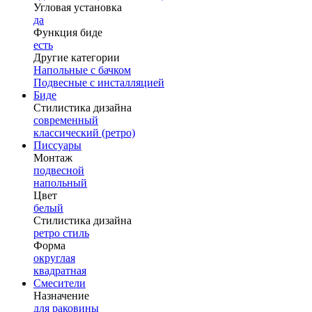
Угловая установка
да
Функция биде
есть
Другие категории
Напольные с бачком
Подвесные с инсталляцией
Биде
Стилистика дизайна
современный
классический (ретро)
Писсуары
Монтаж
подвесной
напольный
Цвет
белый
Стилистика дизайна
ретро стиль
Форма
округлая
квадратная
Смесители
Назначение
для раковины