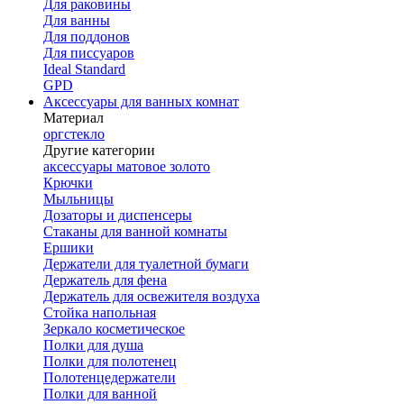
Для раковины
Для ванны
Для поддонов
Для писсуаров
Ideal Standard
GPD
Аксессуары для ванных комнат
Материал
оргстекло
Другие категории
аксессуары матовое золото
Крючки
Мыльницы
Дозаторы и диспенсеры
Стаканы для ванной комнаты
Ершики
Держатели для туалетной бумаги
Держатель для фена
Держатель для освежителя воздуха
Стойка напольная
Зеркало косметическое
Полки для душа
Полки для полотенец
Полотенцедержатели
Полки для ванной