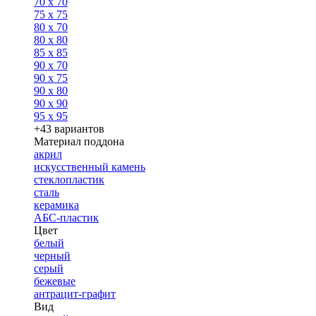
70 x 70
75 x 75
80 x 70
80 x 80
85 x 85
90 x 70
90 x 75
90 x 80
90 x 90
95 x 95
+43 вариантов
Материал поддона
акрил
искусственный камень
стеклопластик
сталь
керамика
АБС-пластик
Цвет
белый
черный
серый
бежевые
антрацит-графит
Вид