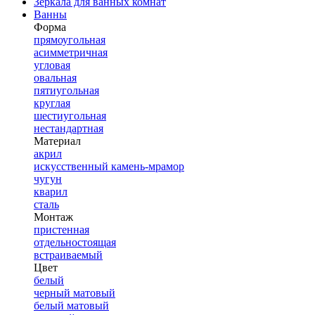
Зеркала для ванных комнат
Ванны
Форма
прямоугольная
асимметричная
угловая
овальная
пятиугольная
круглая
шестиугольная
нестандартная
Материал
акрил
искусственный камень-мрамор
чугун
кварил
сталь
Монтаж
пристенная
отдельностоящая
встраиваемый
Цвет
белый
черный матовый
белый матовый