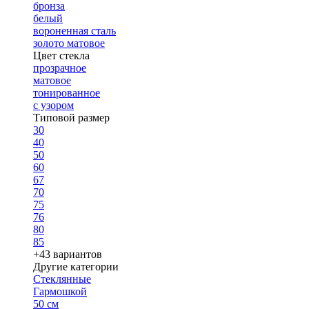
бронза
белый
вороненная сталь
золото матовое
Цвет стекла
прозрачное
матовое
тонированное
с узором
Типовой размер
30
40
50
60
67
70
75
76
80
85
+43 вариантов
Другие категории
Стеклянные
Гармошкой
50 см