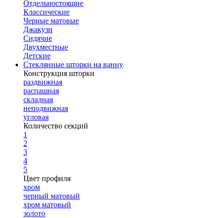
Отдельностоящие
Классические
Черные матовые
Джакузи
Сидячие
Двухместные
Детские
Стеклянные шторки на ванну
Конструкция шторки
раздвижная
распашная
складная
неподвижная
угловая
Количество секций
1
2
3
4
5
Цвет профиля
хром
черный матовый
хром матовый
золото