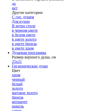
да
нет
Другие категории
С гиг. душем
Для кухни
В ретро стиле
в черном цвете
в белом цвете
в цвете золото
в цвете бронза
в цвете хром
Душевая программа
Размер верхнего душа, см
25х21
Гигиенические души
Цвет
хром
черный
белый
золото
матовое золото
бронза
антрацит
никель
сатин