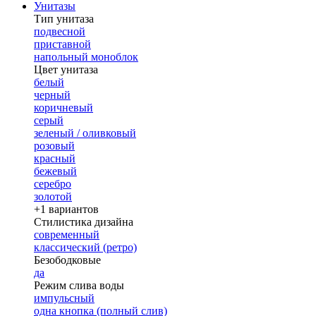
Унитазы
Тип унитаза
подвесной
приставной
напольный моноблок
Цвет унитаза
белый
черный
коричневый
серый
зеленый / оливковый
розовый
красный
бежевый
серебро
золотой
+1 вариантов
Стилистика дизайна
современный
классический (ретро)
Безободковые
да
Режим слива воды
импульсный
одна кнопка (полный слив)