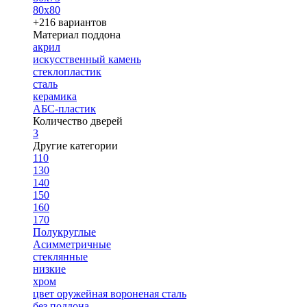
80х80
+216 вариантов
Материал поддона
акрил
искусственный камень
стеклопластик
сталь
керамика
АБС-пластик
Количество дверей
3
Другие категории
110
130
140
150
160
170
Полукруглые
Асимметричные
стеклянные
низкие
хром
цвет оружейная вороненая сталь
без поддона