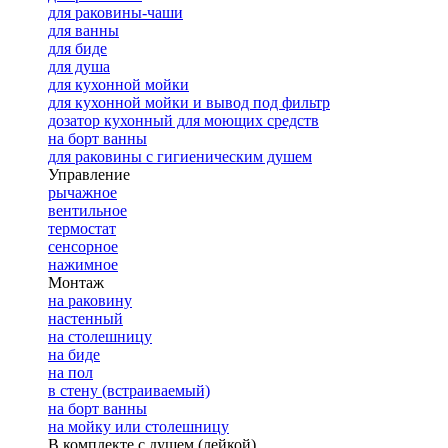
для раковины-чаши
для ванны
для биде
для душа
для кухонной мойки
для кухонной мойки и вывод под фильтр
дозатор кухонный для моющих средств
на борт ванны
для раковины с гигиеническим душем
Управление
рычажное
вентильное
термостат
сенсорное
нажимное
Монтаж
на раковину
настенный
на столешницу
на биде
на пол
в стену (встраиваемый)
на борт ванны
на мойку или столешницу
В комплекте с душем (лейкой)