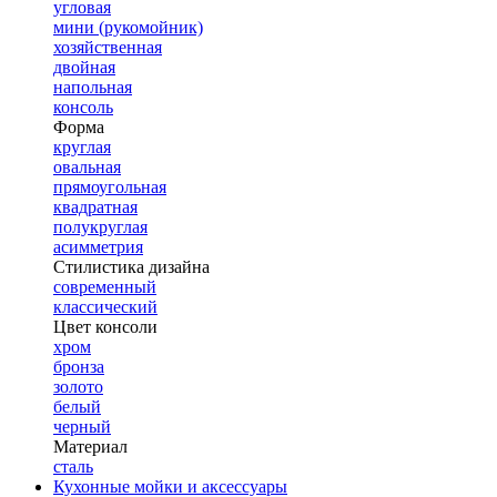
угловая
мини (рукомойник)
хозяйственная
двойная
напольная
консоль
Форма
круглая
овальная
прямоугольная
квадратная
полукруглая
асимметрия
Стилистика дизайна
современный
классический
Цвет консоли
хром
бронза
золото
белый
черный
Материал
сталь
Кухонные мойки и аксессуары