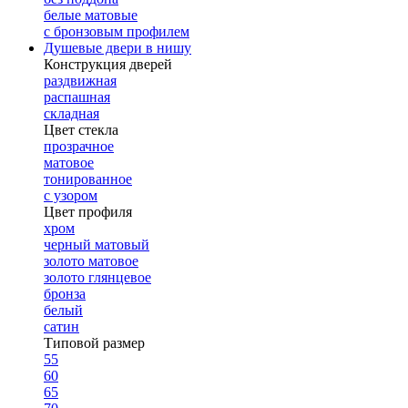
белые матовые
с бронзовым профилем
Душевые двери в нишу
Конструкция дверей
раздвижная
распашная
складная
Цвет стекла
прозрачное
матовое
тонированное
с узором
Цвет профиля
хром
черный матовый
золото матовое
золото глянцевое
бронза
белый
сатин
Типовой размер
55
60
65