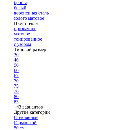
бронза
белый
вороненная сталь
золото матовое
Цвет стекла
прозрачное
матовое
тонированное
с узором
Типовой размер
30
40
50
60
67
70
75
76
80
85
+43 вариантов
Другие категории
Стеклянные
Гармошкой
50 см