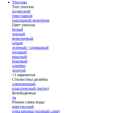
Унитазы
Тип унитаза
подвесной
приставной
напольный моноблок
Цвет унитаза
белый
черный
коричневый
серый
зеленый / оливковый
розовый
красный
бежевый
серебро
золотой
+1 вариантов
Стилистика дизайна
современный
классический (ретро)
Безободковые
да
Режим слива воды
импульсный
одна кнопка (полный слив)