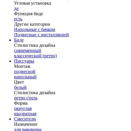
Угловая установка
да
Функция биде
есть
Другие категории
Напольные с бачком
Подвесные с инсталляцией
Биде
Стилистика дизайна
современный
классический (ретро)
Писсуары
Монтаж
подвесной
напольный
Цвет
белый
Стилистика дизайна
ретро стиль
Форма
округлая
квадратная
Смесители
Назначение
для раковины