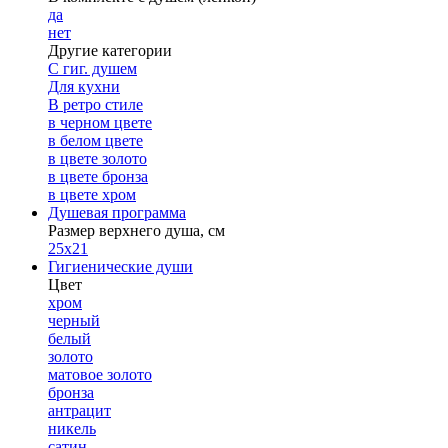
да
нет
Другие категории
С гиг. душем
Для кухни
В ретро стиле
в черном цвете
в белом цвете
в цвете золото
в цвете бронза
в цвете хром
Душевая программа
Размер верхнего душа, см
25х21
Гигиенические души
Цвет
хром
черный
белый
золото
матовое золото
бронза
антрацит
никель
сатин