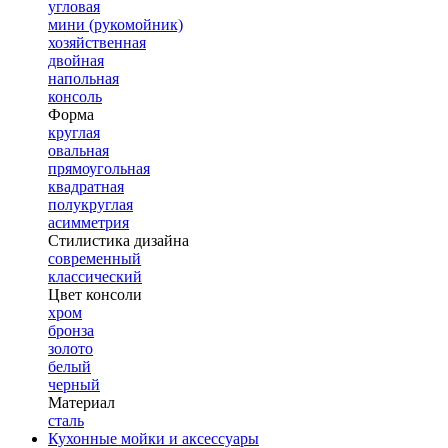
угловая
мини (рукомойник)
хозяйственная
двойная
напольная
консоль
Форма
круглая
овальная
прямоугольная
квадратная
полукруглая
асимметрия
Стилистика дизайна
современный
классический
Цвет консоли
хром
бронза
золото
белый
черный
Материал
сталь
Кухонные мойки и аксессуары