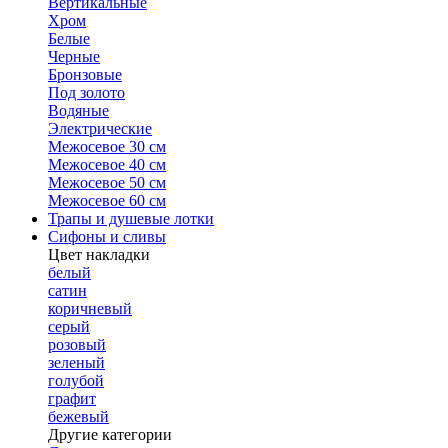
Вертикальные
Хром
Белые
Черные
Бронзовые
Под золото
Водяные
Электрические
Межосевое 30 см
Межосевое 40 см
Межосевое 50 см
Межосевое 60 см
Трапы и душевые лотки
Сифоны и сливы
Цвет накладки
белый
сатин
коричневый
серый
розовый
зеленый
голубой
графит
бежевый
Другие категории