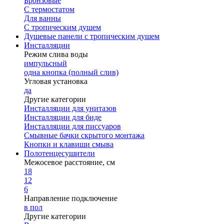
Бронзовые
С термостатом
Для ванны
С тропическим душем
Душевые панели с тропическим душем
Инсталляции
Режим слива воды
импульсный
одна кнопка (полный слив)
Угловая установка
да
Другие категории
Инсталляции для унитазов
Инсталляции для биде
Инсталляции для писсуаров
Смывные бачки скрытого монтажа
Кнопки и клавиши смыва
Полотенцесушители
Межосевое расстояние, см
18
12
6
Направление подключение
в пол
Другие категории