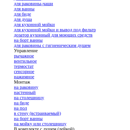
для раковины-чаши
для ванны
для биде
для душа
для кухонной мойки
для кухонной мойки и вывод под фильтр
дозатор кухонный для моющих средств
на борт ванны
для раковины с гигиеническим душем
Управление
рычажное
вентильное
термостат
сенсорное
нажимное
Монтаж
на раковину
настенный
на столешницу
на биде
на пол
в стену (встраиваемый)
на борт ванны
на мойку или столешницу
В комплекте с душем (лейкой)