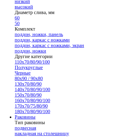
низкий
высокий
Диаметр слива, мм
60
50
Комплект
поддон, ножки, панель
поддон, каркас с ножками
поддон, каркас с ножками, экран
поддон, ножки
Другие категории
110х70/80/90/100
Полукруглые
Черные
80х90 / 90х80
130х70/80/90
140х70/80/90/100
150х70/80/90
160х70/80/90/100
170х70/75/80/90
180х70/80/90/100
Раковины
Тип раковины
подвесная
накладная на столешницу