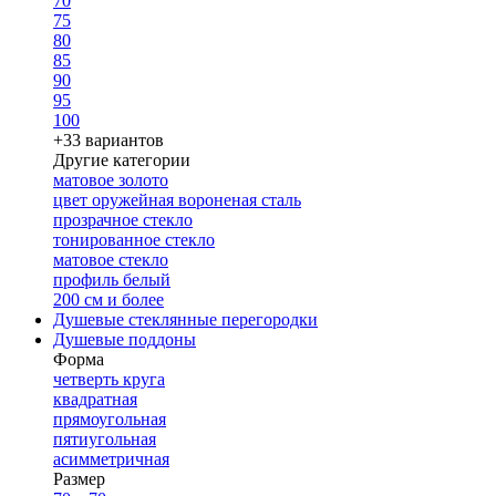
70
75
80
85
90
95
100
+33 вариантов
Другие категории
матовое золото
цвет оружейная вороненая сталь
прозрачное стекло
тонированное стекло
матовое стекло
профиль белый
200 см и более
Душевые стеклянные перегородки
Душевые поддоны
Форма
четверть круга
квадратная
прямоугольная
пятиугольная
асимметричная
Размер