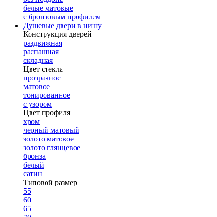
белые матовые
с бронзовым профилем
Душевые двери в нишу
Конструкция дверей
раздвижная
распашная
складная
Цвет стекла
прозрачное
матовое
тонированное
с узором
Цвет профиля
хром
черный матовый
золото матовое
золото глянцевое
бронза
белый
сатин
Типовой размер
55
60
65