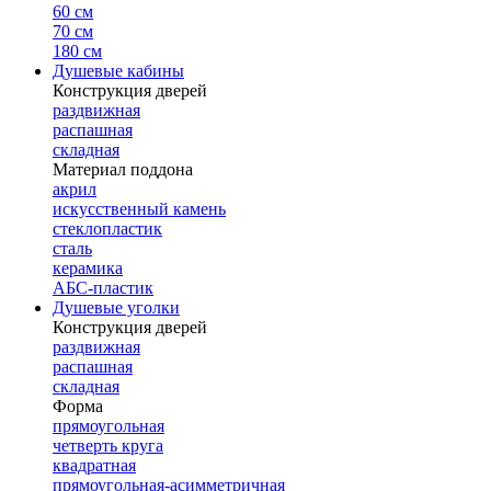
60 см
70 см
180 см
Душевые кабины
Конструкция дверей
раздвижная
распашная
складная
Материал поддона
акрил
искусственный камень
стеклопластик
сталь
керамика
АБС-пластик
Душевые уголки
Конструкция дверей
раздвижная
распашная
складная
Форма
прямоугольная
четверть круга
квадратная
прямоугольная-асимметричная