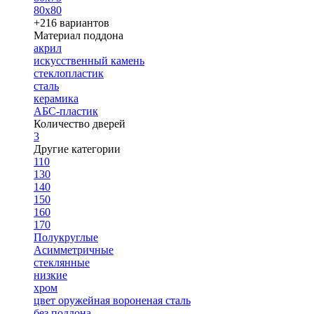
80х80
+216 вариантов
Материал поддона
акрил
искусственный камень
стеклопластик
сталь
керамика
АБС-пластик
Количество дверей
3
Другие категории
110
130
140
150
160
170
Полукруглые
Асимметричные
стеклянные
низкие
хром
цвет оружейная вороненая сталь
без поддона