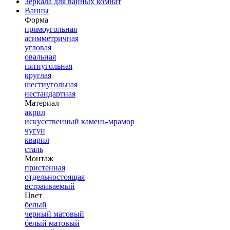
Зеркала для ванных комнат
Ванны
Форма
прямоугольная
асимметричная
угловая
овальная
пятиугольная
круглая
шестиугольная
нестандартная
Материал
акрил
искусственный камень-мрамор
чугун
кварил
сталь
Монтаж
пристенная
отдельностоящая
встраиваемый
Цвет
белый
черный матовый
белый матовый