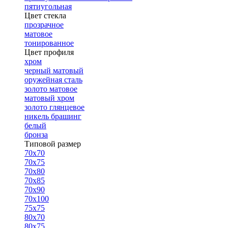
пятиугольная
Цвет стекла
прозрачное
матовое
тонированное
Цвет профиля
хром
черный матовый
оружейная сталь
золото матовое
матовый хром
золото глянцевое
никель брашинг
белый
бронза
Типовой размер
70х70
70х75
70х80
70х85
70х90
70х100
75х75
80х70
80х75