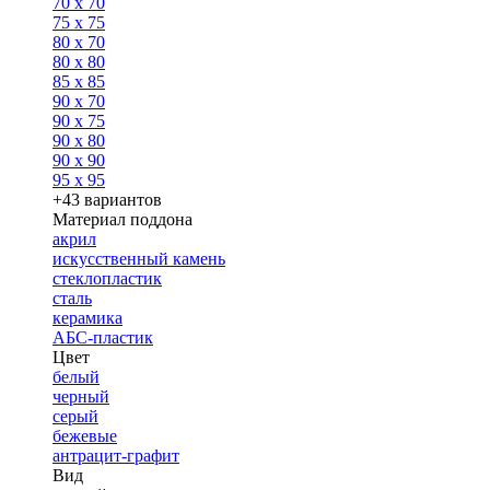
70 x 70
75 x 75
80 x 70
80 x 80
85 x 85
90 x 70
90 x 75
90 x 80
90 x 90
95 x 95
+43 вариантов
Материал поддона
акрил
искусственный камень
стеклопластик
сталь
керамика
АБС-пластик
Цвет
белый
черный
серый
бежевые
антрацит-графит
Вид