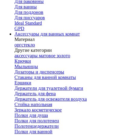
Для раковины
Для ванны
Для поддонов
Для писсуаров
Ideal Standard
GPD
Аксессуары для ванных комнат
Материал
оргстекло
Другие категории
аксессуары матовое золото
Крючки
Мыльницы
Дозаторы и диспенсеры
Стаканы для ванной комнаты
Ершики
Держатели для туалетной бумаги
Держатель для фена
Держатель для освежителя воздуха
Стойка напольная
Зеркало косметическое
Полки для душа
Полки для полотенец
Полотенцедержатели
Полки для ванной