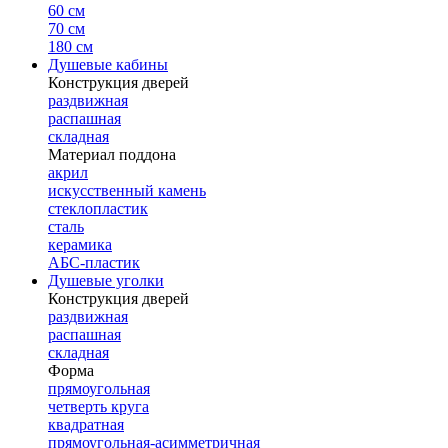
60 см
70 см
180 см
Душевые кабины
Конструкция дверей
раздвижная
распашная
складная
Материал поддона
акрил
искусственный камень
стеклопластик
сталь
керамика
АБС-пластик
Душевые уголки
Конструкция дверей
раздвижная
распашная
складная
Форма
прямоугольная
четверть круга
квадратная
прямоугольная-асимметричная