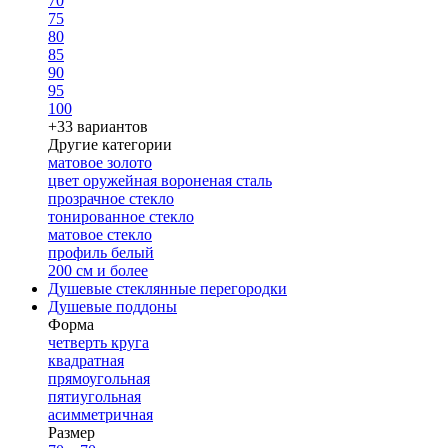
70
75
80
85
90
95
100
+33 вариантов
Другие категории
матовое золото
цвет оружейная вороненая сталь
прозрачное стекло
тонированное стекло
матовое стекло
профиль белый
200 см и более
Душевые стеклянные перегородки
Душевые поддоны
Форма
четверть круга
квадратная
прямоугольная
пятиугольная
асимметричная
Размер