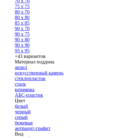
70 x 70
75 x 75
80 x 70
80 x 80
85 x 85
90 x 70
90 x 75
90 x 80
90 x 90
95 x 95
+43 вариантов
Материал поддона
акрил
искусственный камень
стеклопластик
сталь
керамика
АБС-пластик
Цвет
белый
черный
серый
бежевые
антрацит-графит
Вид