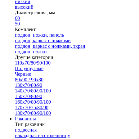
низкий
высокий
Диаметр слива, мм
60
50
Комплект
поддон, ножки, панель
поддон, каркас с ножками
поддон, каркас с ножками, экран
поддон, ножки
Другие категории
110х70/80/90/100
Полукруглые
Черные
80х90 / 90х80
130х70/80/90
140х70/80/90/100
150х70/80/90
160х70/80/90/100
170х70/75/80/90
180х70/80/90/100
Раковины
Тип раковины
подвесная
накладная на столешницу