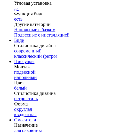
Угловая установка
да
Функция биде
есть
Другие категории
Напольные с бачком
Подвесные с инсталляцией
Биде
Стилистика дизайна
современный
классический (ретро)
Писсуары
Монтаж
подвесной
напольный
Цвет
белый
Стилистика дизайна
ретро стиль
Форма
округлая
квадратная
Смесители
Назначение
для раковины