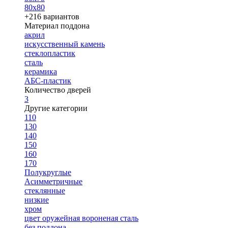
80х80
+216 вариантов
Материал поддона
акрил
искусственный камень
стеклопластик
сталь
керамика
АБС-пластик
Количество дверей
3
Другие категории
110
130
140
150
160
170
Полукруглые
Асимметричные
стеклянные
низкие
хром
цвет оружейная вороненая сталь
без поддона