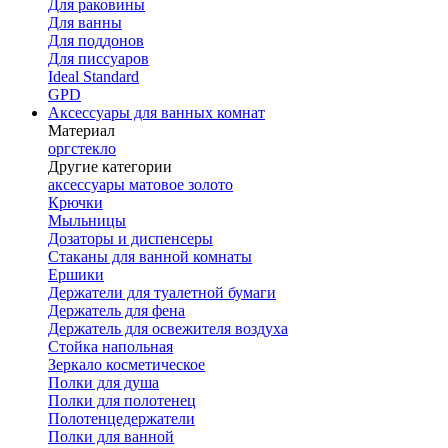
Для раковины
Для ванны
Для поддонов
Для писсуаров
Ideal Standard
GPD
Аксессуары для ванных комнат
Материал
оргстекло
Другие категории
аксессуары матовое золото
Крючки
Мыльницы
Дозаторы и диспенсеры
Стаканы для ванной комнаты
Ершики
Держатели для туалетной бумаги
Держатель для фена
Держатель для освежителя воздуха
Стойка напольная
Зеркало косметическое
Полки для душа
Полки для полотенец
Полотенцедержатели
Полки для ванной