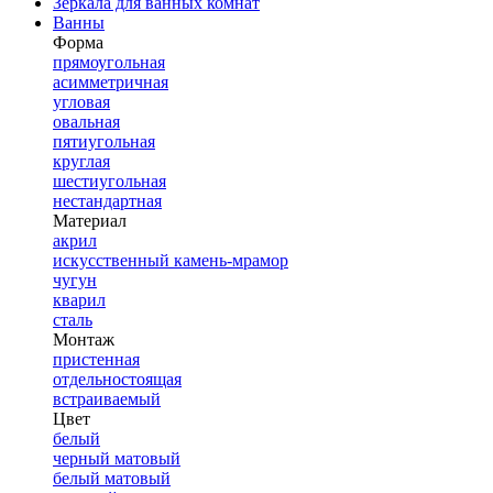
Зеркала для ванных комнат
Ванны
Форма
прямоугольная
асимметричная
угловая
овальная
пятиугольная
круглая
шестиугольная
нестандартная
Материал
акрил
искусственный камень-мрамор
чугун
кварил
сталь
Монтаж
пристенная
отдельностоящая
встраиваемый
Цвет
белый
черный матовый
белый матовый