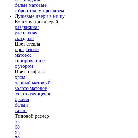
белые матовые
с бронзовым профилем
Душевые двери в нишу
Конструкция дверей
раздвижная
распашная
складная
Цвет стекла
прозрачное
матовое
тонированное
с узором
Цвет профиля
хром
черный матовый
золото матовое
золото глянцевое
бронза
белый
сатин
Типовой размер
55
60
65