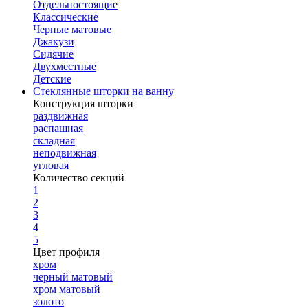
Отдельностоящие
Классические
Черные матовые
Джакузи
Сидячие
Двухместные
Детские
Стеклянные шторки на ванну
Конструкция шторки
раздвижная
распашная
складная
неподвижная
угловая
Количество секций
1
2
3
4
5
Цвет профиля
хром
черный матовый
хром матовый
золото