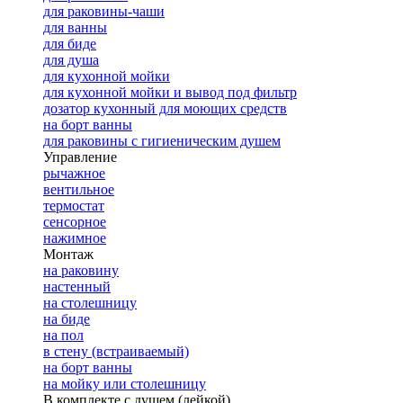
для раковины-чаши
для ванны
для биде
для душа
для кухонной мойки
для кухонной мойки и вывод под фильтр
дозатор кухонный для моющих средств
на борт ванны
для раковины с гигиеническим душем
Управление
рычажное
вентильное
термостат
сенсорное
нажимное
Монтаж
на раковину
настенный
на столешницу
на биде
на пол
в стену (встраиваемый)
на борт ванны
на мойку или столешницу
В комплекте с душем (лейкой)