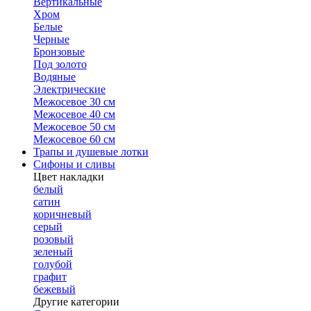
Вертикальные
Хром
Белые
Черные
Бронзовые
Под золото
Водяные
Электрические
Межосевое 30 см
Межосевое 40 см
Межосевое 50 см
Межосевое 60 см
Трапы и душевые лотки
Сифоны и сливы
Цвет накладки
белый
сатин
коричневый
серый
розовый
зеленый
голубой
графит
бежевый
Другие категории