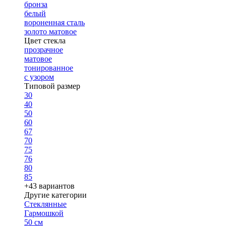
бронза
белый
вороненная сталь
золото матовое
Цвет стекла
прозрачное
матовое
тонированное
с узором
Типовой размер
30
40
50
60
67
70
75
76
80
85
+43 вариантов
Другие категории
Стеклянные
Гармошкой
50 см