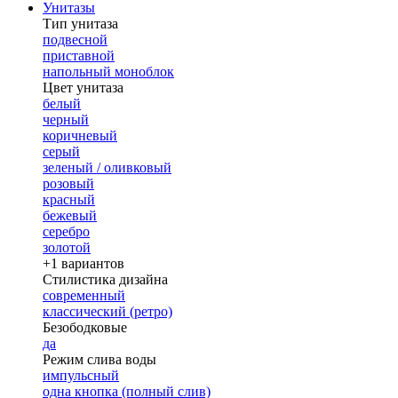
Унитазы
Тип унитаза
подвесной
приставной
напольный моноблок
Цвет унитаза
белый
черный
коричневый
серый
зеленый / оливковый
розовый
красный
бежевый
серебро
золотой
+1 вариантов
Стилистика дизайна
современный
классический (ретро)
Безободковые
да
Режим слива воды
импульсный
одна кнопка (полный слив)