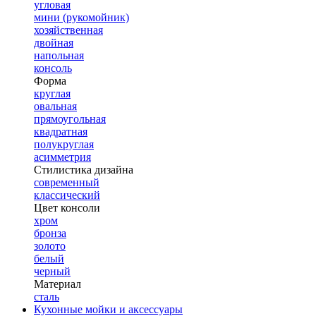
угловая
мини (рукомойник)
хозяйственная
двойная
напольная
консоль
Форма
круглая
овальная
прямоугольная
квадратная
полукруглая
асимметрия
Стилистика дизайна
современный
классический
Цвет консоли
хром
бронза
золото
белый
черный
Материал
сталь
Кухонные мойки и аксессуары