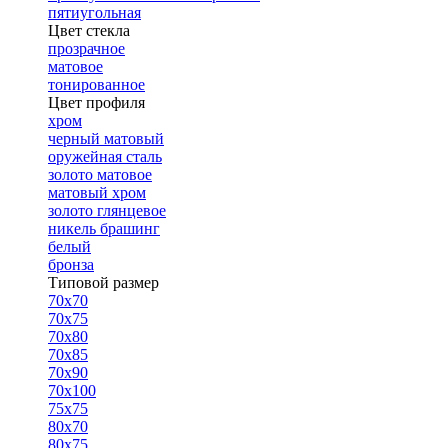
пятиугольная
Цвет стекла
прозрачное
матовое
тонированное
Цвет профиля
хром
черный матовый
оружейная сталь
золото матовое
матовый хром
золото глянцевое
никель брашинг
белый
бронза
Типовой размер
70х70
70х75
70х80
70х85
70х90
70х100
75х75
80х70
80х75