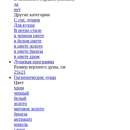
да
нет
Другие категории
С гиг. душем
Для кухни
В ретро стиле
в черном цвете
в белом цвете
в цвете золото
в цвете бронза
в цвете хром
Душевая программа
Размер верхнего душа, см
25х21
Гигиенические души
Цвет
хром
черный
белый
золото
матовое золото
бронза
антрацит
никель
сатин