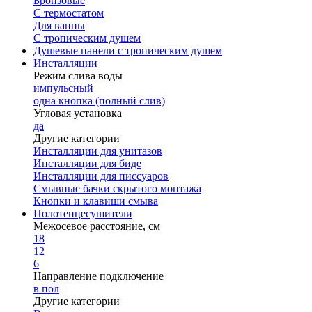
Бронзовые
С термостатом
Для ванны
С тропическим душем
Душевые панели с тропическим душем
Инсталляции
Режим слива воды
импульсный
одна кнопка (полный слив)
Угловая установка
да
Другие категории
Инсталляции для унитазов
Инсталляции для биде
Инсталляции для писсуаров
Смывные бачки скрытого монтажа
Кнопки и клавиши смыва
Полотенцесушители
Межосевое расстояние, см
18
12
6
Направление подключение
в пол
Другие категории