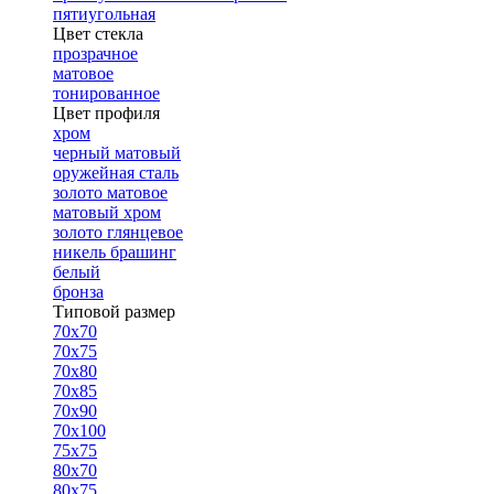
пятиугольная
Цвет стекла
прозрачное
матовое
тонированное
Цвет профиля
хром
черный матовый
оружейная сталь
золото матовое
матовый хром
золото глянцевое
никель брашинг
белый
бронза
Типовой размер
70х70
70х75
70х80
70х85
70х90
70х100
75х75
80х70
80х75