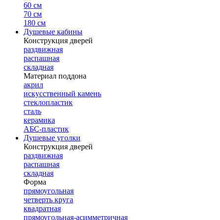
60 см
70 см
180 см
Душевые кабины
Конструкция дверей
раздвижная
распашная
складная
Материал поддона
акрил
искусственный камень
стеклопластик
сталь
керамика
АБС-пластик
Душевые уголки
Конструкция дверей
раздвижная
распашная
складная
Форма
прямоугольная
четверть круга
квадратная
прямоугольная-асимметричная