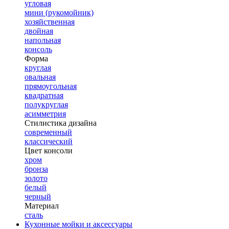
угловая
мини (рукомойник)
хозяйственная
двойная
напольная
консоль
Форма
круглая
овальная
прямоугольная
квадратная
полукруглая
асимметрия
Стилистика дизайна
современный
классический
Цвет консоли
хром
бронза
золото
белый
черный
Материал
сталь
Кухонные мойки и аксессуары