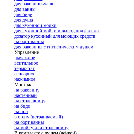
для раковины-чаши
для ванны
для биде
для душа
для кухонной мойки
для кухонной мойки и вывод под фильтр
дозатор кухонный для моющих средств
на борт ванны
для раковины с гигиеническим душем
Управление
рычажное
вентильное
термостат
сенсорное
нажимное
Монтаж
на раковину
настенный
на столешницу
на биде
на пол
в стену (встраиваемый)
на борт ванны
на мойку или столешницу
В комплекте с душем (лейкой)