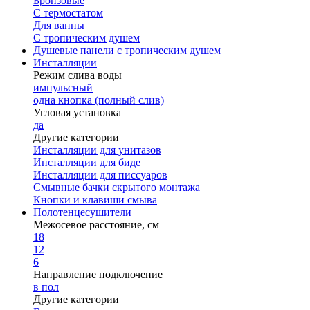
Бронзовые
С термостатом
Для ванны
С тропическим душем
Душевые панели с тропическим душем
Инсталляции
Режим слива воды
импульсный
одна кнопка (полный слив)
Угловая установка
да
Другие категории
Инсталляции для унитазов
Инсталляции для биде
Инсталляции для писсуаров
Смывные бачки скрытого монтажа
Кнопки и клавиши смыва
Полотенцесушители
Межосевое расстояние, см
18
12
6
Направление подключение
в пол
Другие категории