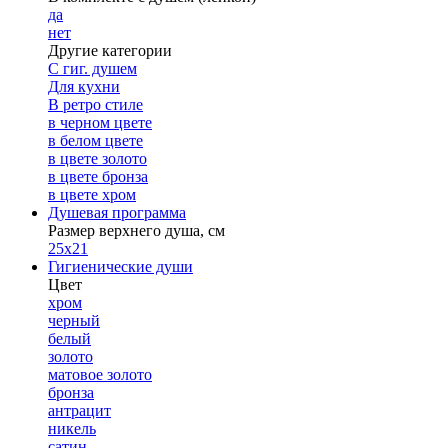
да
нет
Другие категории
С гиг. душем
Для кухни
В ретро стиле
в черном цвете
в белом цвете
в цвете золото
в цвете бронза
в цвете хром
Душевая программа
Размер верхнего душа, см
25х21
Гигиенические души
Цвет
хром
черный
белый
золото
матовое золото
бронза
антрацит
никель
сатин