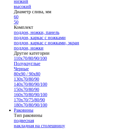
низкий
высокий
Диаметр слива, мм
60
50
Комплект
поддон, ножки, панель
поддон, каркас с ножками
поддон, каркас с ножками, экран
поддон, ножки
Другие категории
110х70/80/90/100
Полукруглые
Черные
80х90 / 90х80
130х70/80/90
140х70/80/90/100
150х70/80/90
160х70/80/90/100
170х70/75/80/90
180х70/80/90/100
Раковины
Тип раковины
подвесная
накладная на столешницу