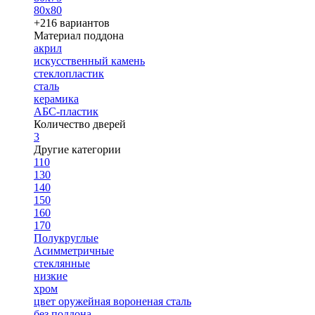
80х80
+216 вариантов
Материал поддона
акрил
искусственный камень
стеклопластик
сталь
керамика
АБС-пластик
Количество дверей
3
Другие категории
110
130
140
150
160
170
Полукруглые
Асимметричные
стеклянные
низкие
хром
цвет оружейная вороненая сталь
без поддона