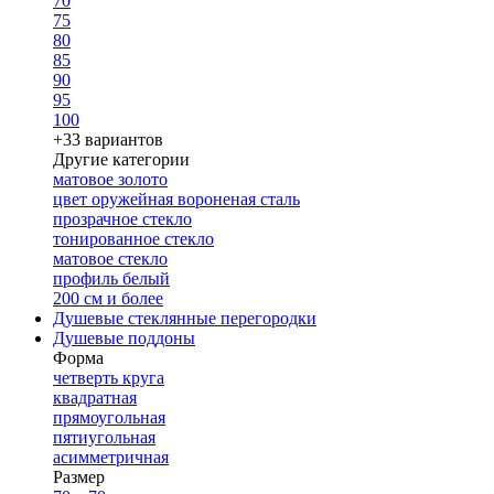
70
75
80
85
90
95
100
+33 вариантов
Другие категории
матовое золото
цвет оружейная вороненая сталь
прозрачное стекло
тонированное стекло
матовое стекло
профиль белый
200 см и более
Душевые стеклянные перегородки
Душевые поддоны
Форма
четверть круга
квадратная
прямоугольная
пятиугольная
асимметричная
Размер