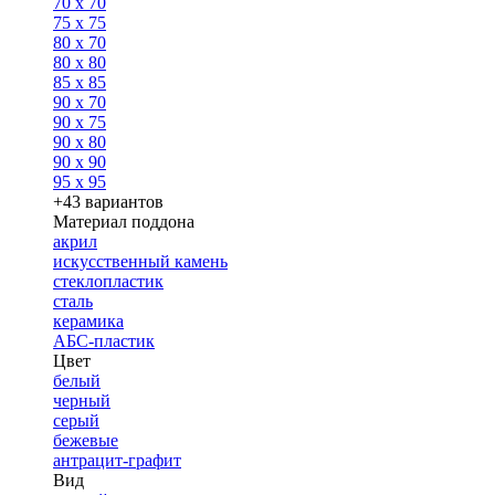
70 x 70
75 x 75
80 x 70
80 x 80
85 x 85
90 x 70
90 x 75
90 x 80
90 x 90
95 x 95
+43 вариантов
Материал поддона
акрил
искусственный камень
стеклопластик
сталь
керамика
АБС-пластик
Цвет
белый
черный
серый
бежевые
антрацит-графит
Вид