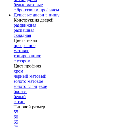
белые матовые
с бронзовым профилем
Душевые двери в нишу
Конструкция дверей
раздвижная
распашная
складная
Цвет стекла
прозрачное
матовое
тонированное
с узором
Цвет профиля
хром
черный матовый
золото матовое
золото глянцевое
бронза
белый
сатин
Типовой размер
55
60
65