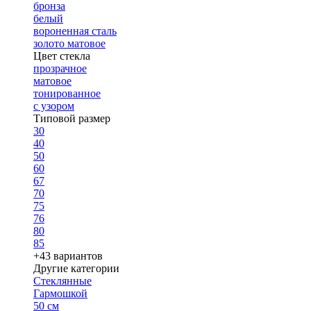
бронза
белый
вороненная сталь
золото матовое
Цвет стекла
прозрачное
матовое
тонированное
с узором
Типовой размер
30
40
50
60
67
70
75
76
80
85
+43 вариантов
Другие категории
Стеклянные
Гармошкой
50 см