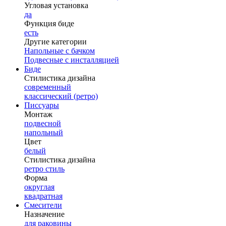
Угловая установка
да
Функция биде
есть
Другие категории
Напольные с бачком
Подвесные с инсталляцией
Биде
Стилистика дизайна
современный
классический (ретро)
Писсуары
Монтаж
подвесной
напольный
Цвет
белый
Стилистика дизайна
ретро стиль
Форма
округлая
квадратная
Смесители
Назначение
для раковины