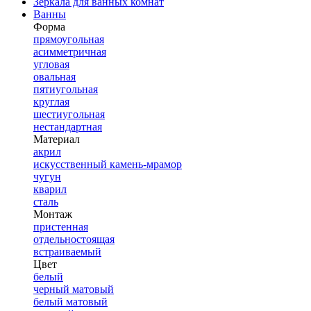
Зеркала для ванных комнат
Ванны
Форма
прямоугольная
асимметричная
угловая
овальная
пятиугольная
круглая
шестиугольная
нестандартная
Материал
акрил
искусственный камень-мрамор
чугун
кварил
сталь
Монтаж
пристенная
отдельностоящая
встраиваемый
Цвет
белый
черный матовый
белый матовый