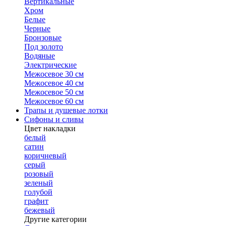
Вертикальные
Хром
Белые
Черные
Бронзовые
Под золото
Водяные
Электрические
Межосевое 30 см
Межосевое 40 см
Межосевое 50 см
Межосевое 60 см
Трапы и душевые лотки
Сифоны и сливы
Цвет накладки
белый
сатин
коричневый
серый
розовый
зеленый
голубой
графит
бежевый
Другие категории