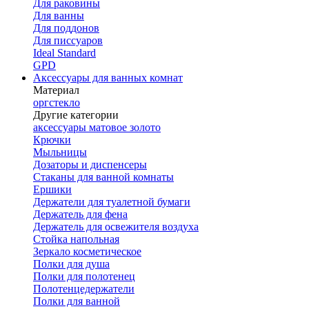
Для раковины
Для ванны
Для поддонов
Для писсуаров
Ideal Standard
GPD
Аксессуары для ванных комнат
Материал
оргстекло
Другие категории
аксессуары матовое золото
Крючки
Мыльницы
Дозаторы и диспенсеры
Стаканы для ванной комнаты
Ершики
Держатели для туалетной бумаги
Держатель для фена
Держатель для освежителя воздуха
Стойка напольная
Зеркало косметическое
Полки для душа
Полки для полотенец
Полотенцедержатели
Полки для ванной