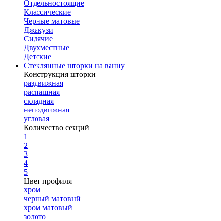
Отдельностоящие
Классические
Черные матовые
Джакузи
Сидячие
Двухместные
Детские
Стеклянные шторки на ванну
Конструкция шторки
раздвижная
распашная
складная
неподвижная
угловая
Количество секций
1
2
3
4
5
Цвет профиля
хром
черный матовый
хром матовый
золото