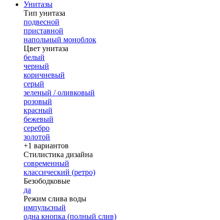
Унитазы
Тип унитаза
подвесной
приставной
напольный моноблок
Цвет унитаза
белый
черный
коричневый
серый
зеленый / оливковый
розовый
красный
бежевый
серебро
золотой
+1 вариантов
Стилистика дизайна
современный
классический (ретро)
Безободковые
да
Режим слива воды
импульсный
одна кнопка (полный слив)