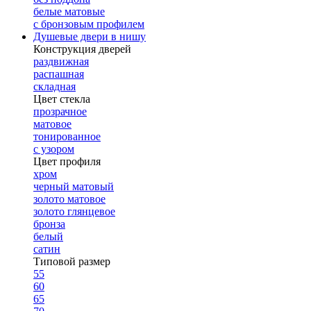
белые матовые
с бронзовым профилем
Душевые двери в нишу
Конструкция дверей
раздвижная
распашная
складная
Цвет стекла
прозрачное
матовое
тонированное
с узором
Цвет профиля
хром
черный матовый
золото матовое
золото глянцевое
бронза
белый
сатин
Типовой размер
55
60
65