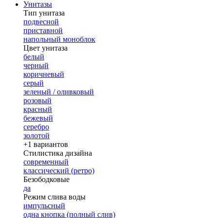
Унитазы
Тип унитаза
подвесной
приставной
напольный моноблок
Цвет унитаза
белый
черный
коричневый
серый
зеленый / оливковый
розовый
красный
бежевый
серебро
золотой
+1 вариантов
Стилистика дизайна
современный
классический (ретро)
Безободковые
да
Режим слива воды
импульсный
одна кнопка (полный слив)