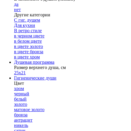
да
нет
Другие категории
С гиг. душем
Для кухни
В ретро стиле
в черном цвете
в белом цвете
в цвете золото
в цвете бронза
в цвете хром
Душевая программа
Размер верхнего душа, см
25х21
Гигиенические души
Цвет
хром
черный
белый
золото
матовое золото
бронза
антрацит
никель
сатин