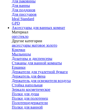
Для раковины
Для ванны
Для поддонов
Для писсуаров
Ideal Standard
GPD
Аксессуары для ванных комнат
Материал
оргстекло
Другие категории
аксессуары матовое золото
Крючки
Мыльницы
Дозаторы и диспенсеры
Стаканы для ванной комнаты
Ершики
Держатели для туалетной бумаги
Держатель для фена
Держатель для освежителя воздуха
Стойка напольная
Зеркало косметическое
Полки для душа
Полки для полотенец
Полотенцедержатели
Полки для ванной