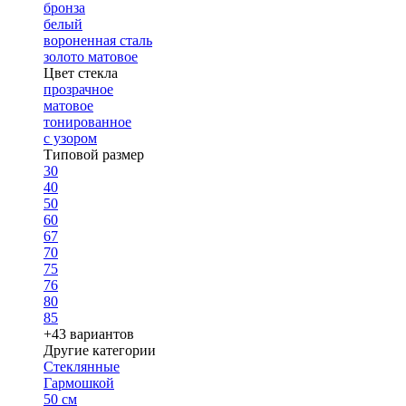
бронза
белый
вороненная сталь
золото матовое
Цвет стекла
прозрачное
матовое
тонированное
с узором
Типовой размер
30
40
50
60
67
70
75
76
80
85
+43 вариантов
Другие категории
Стеклянные
Гармошкой
50 см