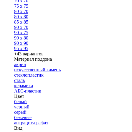
70 x 70
75 x 75
80 x 70
80 x 80
85 x 85
90 x 70
90 x 75
90 x 80
90 x 90
95 x 95
+43 вариантов
Материал поддона
акрил
искусственный камень
стеклопластик
сталь
керамика
АБС-пластик
Цвет
белый
черный
серый
бежевые
антрацит-графит
Вид