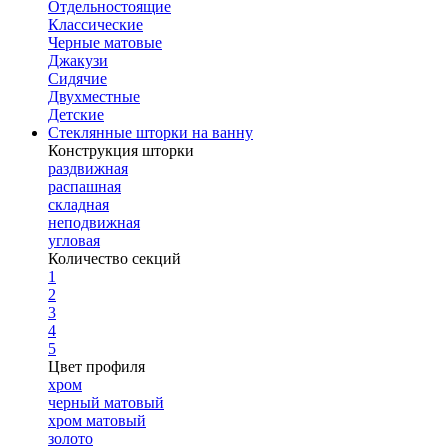
Отдельностоящие
Классические
Черные матовые
Джакузи
Сидячие
Двухместные
Детские
Стеклянные шторки на ванну
Конструкция шторки
раздвижная
распашная
складная
неподвижная
угловая
Количество секций
1
2
3
4
5
Цвет профиля
хром
черный матовый
хром матовый
золото