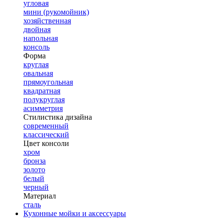
угловая
мини (рукомойник)
хозяйственная
двойная
напольная
консоль
Форма
круглая
овальная
прямоугольная
квадратная
полукруглая
асимметрия
Стилистика дизайна
современный
классический
Цвет консоли
хром
бронза
золото
белый
черный
Материал
сталь
Кухонные мойки и аксессуары