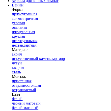
Зеркала для ванных комнат
Ванны
Форма
прямоугольная
асимметричная
угловая
овальная
пятиугольная
круглая
шестиугольная
нестандартная
Материал
акрил
искусственный камень-мрамор
чугун
кварил
сталь
Монтаж
пристенная
отдельностоящая
встраиваемый
Цвет
белый
черный матовый
белый матовый