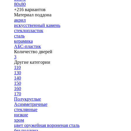
80х80
+216 вариантов
Материал поддона
акрил
искусственный камень
стеклопластик
сталь
керамика
АБС-пластик
Количество дверей
3
Другие категории
110
130
140
150
160
170
Полукруглые
Асимметричные
стеклянные
низкие
хром
цвет оружейная вороненая сталь
без поддона