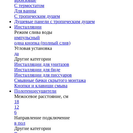
Бронзовые
С термостатом
Для ванны
С тропическим душем
Душевые панели с тропическим душем
Инсталляции
Режим слива воды
импульсный
одна кнопка (полный слив)
Угловая установка
да
Другие категории
Инсталляции для унитазов
Инсталляции для биде
Инсталляции для писсуаров
Смывные бачки скрытого монтажа
Кнопки и клавиши смыва
Полотенцесушители
Межосевое расстояние, см
18
12
6
Направление подключение
в пол
Другие категории