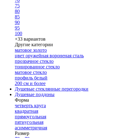
70
75
80
85
90
95
100
+33 вариантов
Другие категории
матовое золото
цвет оружейная вороненая сталь
прозрачное стекло
тонированное стекло
матовое стекло
профиль белый
200 см и более
Душевые стеклянные перегородки
Душевые поддоны
Форма
четверть круга
квадратная
прямоугольная
пятиугольная
асимметричная
Размер