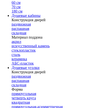
60 см
70 см
180 см
Душевые кабины
Конструкция дверей
раздвижная
распашная
складная
Материал поддона
акрил
искусственный камень
стеклопластик
сталь
керамика
АБС-пластик
Душевые уголки
Конструкция дверей
раздвижная
распашная
складная
Форма
прямоугольная
четверть круга
квадратная
прямоугольная-асимметричная