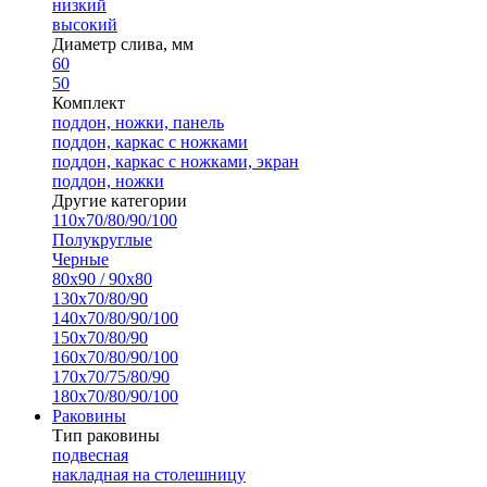
низкий
высокий
Диаметр слива, мм
60
50
Комплект
поддон, ножки, панель
поддон, каркас с ножками
поддон, каркас с ножками, экран
поддон, ножки
Другие категории
110х70/80/90/100
Полукруглые
Черные
80х90 / 90х80
130х70/80/90
140х70/80/90/100
150х70/80/90
160х70/80/90/100
170х70/75/80/90
180х70/80/90/100
Раковины
Тип раковины
подвесная
накладная на столешницу