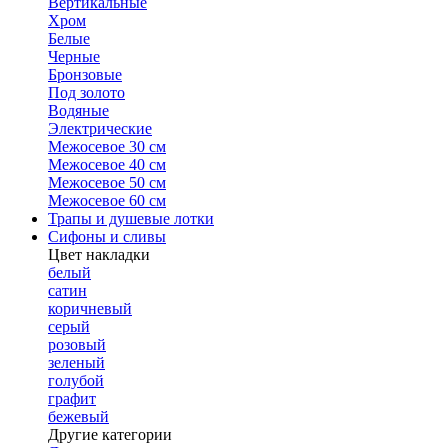
Вертикальные
Хром
Белые
Черные
Бронзовые
Под золото
Водяные
Электрические
Межосевое 30 см
Межосевое 40 см
Межосевое 50 см
Межосевое 60 см
Трапы и душевые лотки
Сифоны и сливы
Цвет накладки
белый
сатин
коричневый
серый
розовый
зеленый
голубой
графит
бежевый
Другие категории