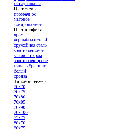
пятиугольная
Цвет стекла
прозрачное
матовое
тонированное
Цвет профиля
хром
черный матовый
оружейная сталь
золото матовое
матовый хром
золото глянцевое
никель брашинг
белый
бронза
Типовой размер
70х70
70х75
70х80
70х85
70х90
70х100
75х75
80х70
80х75