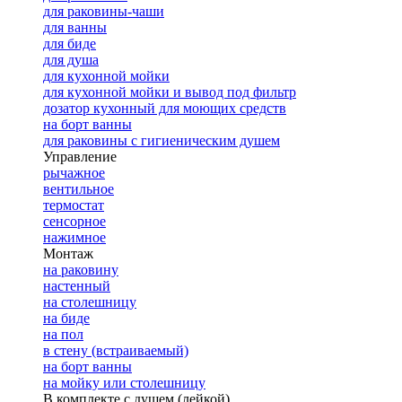
для раковины-чаши
для ванны
для биде
для душа
для кухонной мойки
для кухонной мойки и вывод под фильтр
дозатор кухонный для моющих средств
на борт ванны
для раковины с гигиеническим душем
Управление
рычажное
вентильное
термостат
сенсорное
нажимное
Монтаж
на раковину
настенный
на столешницу
на биде
на пол
в стену (встраиваемый)
на борт ванны
на мойку или столешницу
В комплекте с душем (лейкой)