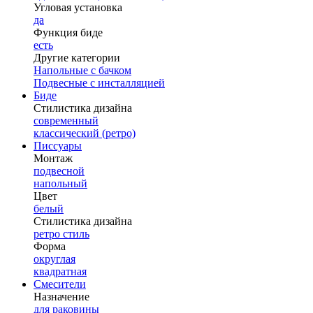
Угловая установка
да
Функция биде
есть
Другие категории
Напольные с бачком
Подвесные с инсталляцией
Биде
Стилистика дизайна
современный
классический (ретро)
Писсуары
Монтаж
подвесной
напольный
Цвет
белый
Стилистика дизайна
ретро стиль
Форма
округлая
квадратная
Смесители
Назначение
для раковины