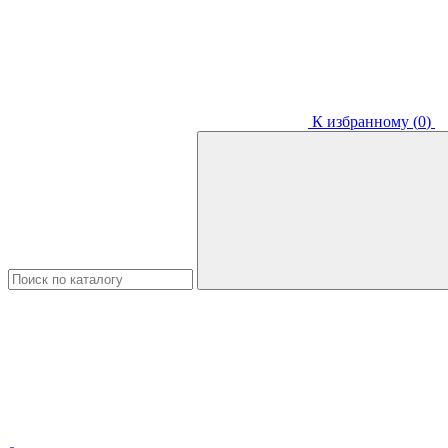
К избранному (
0
)