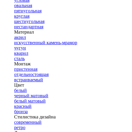
угловая
овальная
пятиугольная
круглая
шестиугольная
нестандартная
Материал
акрил
искусственный камень-мрамор
чугун
кварил
сталь
Монтаж
пристенная
отдельностоящая
встраиваемый
Цвет
белый
черный матовый
белый матовый
красный
бронза
Стилистика дизайна
современный
ретро