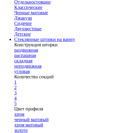
Отдельностоящие
Классические
Черные матовые
Джакузи
Сидячие
Двухместные
Детские
Стеклянные шторки на ванну
Конструкция шторки
раздвижная
распашная
складная
неподвижная
угловая
Количество секций
1
2
3
4
5
Цвет профиля
хром
черный матовый
хром матовый
золото