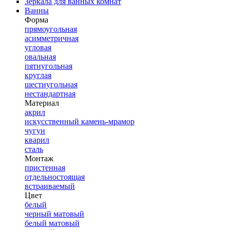
Зеркала для ванных комнат
Ванны
Форма
прямоугольная
асимметричная
угловая
овальная
пятиугольная
круглая
шестиугольная
нестандартная
Материал
акрил
искусственный камень-мрамор
чугун
кварил
сталь
Монтаж
пристенная
отдельностоящая
встраиваемый
Цвет
белый
черный матовый
белый матовый