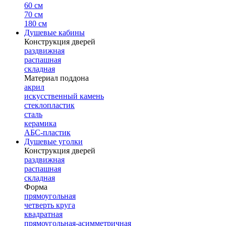
60 см
70 см
180 см
Душевые кабины
Конструкция дверей
раздвижная
распашная
складная
Материал поддона
акрил
искусственный камень
стеклопластик
сталь
керамика
АБС-пластик
Душевые уголки
Конструкция дверей
раздвижная
распашная
складная
Форма
прямоугольная
четверть круга
квадратная
прямоугольная-асимметричная