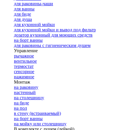
для раковины-чаши
для ванны
для биде
для душа
для кухонной мойки
для кухонной мойки и вывод под фильтр
дозатор кухонный для моющих средств
на борт ванны
для раковины с гигиеническим душем
Управление
рычажное
вентильное
термостат
сенсорное
нажимное
Монтаж
на раковину
настенный
на столешницу
на биде
на пол
в стену (встраиваемый)
на борт ванны
на мойку или столешницу
В комплекте с душем (лейкой)