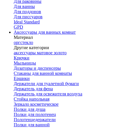
Для раковины
Для ванны
Для поддонов
Для писсуаров
Ideal Standard
GPD
Аксессуары для ванных комнат
Материал
оргстекло
Другие категории
аксессуары матовое золото
Крючки
Мыльницы
Дозаторы и диспенсеры
Стаканы для ванной комнаты
Ершики
Держатели для туалетной бумаги
Держатель для фена
Держатель для освежителя воздуха
Стойка напольная
Зеркало косметическое
Полки для душа
Полки для полотенец
Полотенцедержатели
Полки для ванной