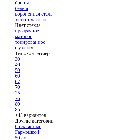
бронза
белый
вороненная сталь
золото матовое
Цвет стекла
прозрачное
матовое
тонированное
с узором
Типовой размер
30
40
50
60
67
70
75
76
80
85
+43 вариантов
Другие категории
Стеклянные
Гармошкой
50 см