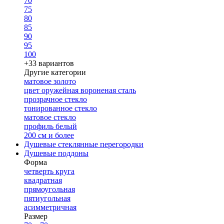
70
75
80
85
90
95
100
+33 вариантов
Другие категории
матовое золото
цвет оружейная вороненая сталь
прозрачное стекло
тонированное стекло
матовое стекло
профиль белый
200 см и более
Душевые стеклянные перегородки
Душевые поддоны
Форма
четверть круга
квадратная
прямоугольная
пятиугольная
асимметричная
Размер