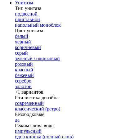
Унитазы
Тип унитаза
подвесной
приставной
напольный моноблок
Цвет унитаза
белый
черный
коричневый
серый
зеленый / оливковый
розовый
красный
бежевый
серебро
золотой
+1 вариантов
Стилистика дизайна
современный
классический (ретро)
Безободковые
да
Режим слива воды
импульсный
одна кнопка (полный слив)