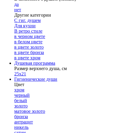
да
нет
Другие категории
С гиг. душем
Для кухни
В ретро стиле
в черном цвете
в белом цвете
в цвете золото
в цвете бронза
в цвете хром
Душевая программа
Размер верхнего душа, см
25х21
Гигиенические души
Цвет
хром
черный
белый
золото
матовое золото
бронза
антрацит
никель
сатин