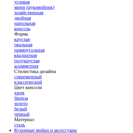
угловая
мини (рукомойник)
хозяйственная
двойная
напольная
консоль
Форма
круглая
овальная
прямоугольная
квадратная
полукруглая
асимметрия
Стилистика дизайна
современный
классический
Цвет консоли
хром
бронза
золото
белый
черный
Материал
сталь
Кухонные мойки и аксессуары