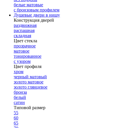
белые матовые
с бронзовым профилем
Душевые двери в нишу
Конструкция дверей
раздвижная
распашная
складная
Цвет стекла
прозрачное
матовое
тонированное
с узором
Цвет профиля
хром
черный матовый
золото матовое
золото глянцевое
бронза
белый
сатин
Типовой размер
55
60
65