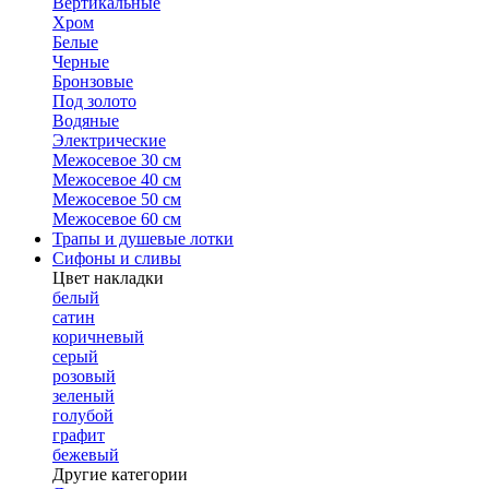
Вертикальные
Хром
Белые
Черные
Бронзовые
Под золото
Водяные
Электрические
Межосевое 30 см
Межосевое 40 см
Межосевое 50 см
Межосевое 60 см
Трапы и душевые лотки
Сифоны и сливы
Цвет накладки
белый
сатин
коричневый
серый
розовый
зеленый
голубой
графит
бежевый
Другие категории