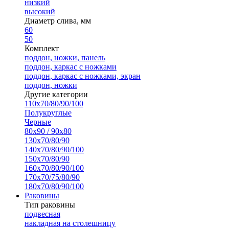
низкий
высокий
Диаметр слива, мм
60
50
Комплект
поддон, ножки, панель
поддон, каркас с ножками
поддон, каркас с ножками, экран
поддон, ножки
Другие категории
110х70/80/90/100
Полукруглые
Черные
80х90 / 90х80
130х70/80/90
140х70/80/90/100
150х70/80/90
160х70/80/90/100
170х70/75/80/90
180х70/80/90/100
Раковины
Тип раковины
подвесная
накладная на столешницу