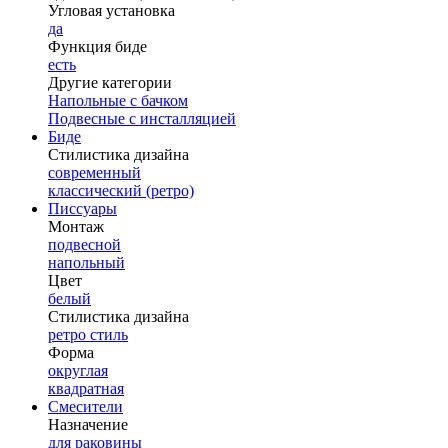
Угловая установка
да
Функция биде
есть
Другие категории
Напольные с бачком
Подвесные с инсталляцией
Биде
Стилистика дизайна
современный
классический (ретро)
Писсуары
Монтаж
подвесной
напольный
Цвет
белый
Стилистика дизайна
ретро стиль
Форма
округлая
квадратная
Смесители
Назначение
для раковины