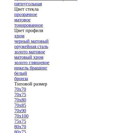
пятиугольная
Цвет стекла
прозрачное
матовое
тонированное
Цвет профиля
хром
черный матовый
оружейная сталь
золото матовое
матовый хром
золото глянцевое
никель брашинг
белый
бронза
Типовой размер
70х70
70х75
70х80
70х85
70х90
70х100
75х75
80х70
80х75