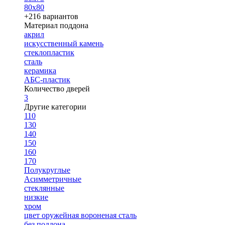
80х80
+216 вариантов
Материал поддона
акрил
искусственный камень
стеклопластик
сталь
керамика
АБС-пластик
Количество дверей
3
Другие категории
110
130
140
150
160
170
Полукруглые
Асимметричные
стеклянные
низкие
хром
цвет оружейная вороненая сталь
без поддона