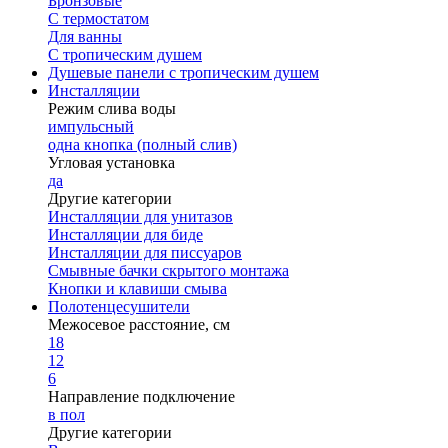
Бронзовые
С термостатом
Для ванны
С тропическим душем
Душевые панели с тропическим душем
Инсталляции
Режим слива воды
импульсный
одна кнопка (полный слив)
Угловая установка
да
Другие категории
Инсталляции для унитазов
Инсталляции для биде
Инсталляции для писсуаров
Смывные бачки скрытого монтажа
Кнопки и клавиши смыва
Полотенцесушители
Межосевое расстояние, см
18
12
6
Направление подключение
в пол
Другие категории