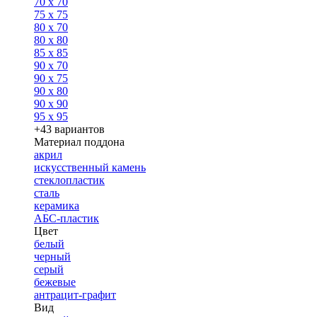
70 x 70
75 x 75
80 x 70
80 x 80
85 x 85
90 x 70
90 x 75
90 x 80
90 x 90
95 x 95
+43 вариантов
Материал поддона
акрил
искусственный камень
стеклопластик
сталь
керамика
АБС-пластик
Цвет
белый
черный
серый
бежевые
антрацит-графит
Вид