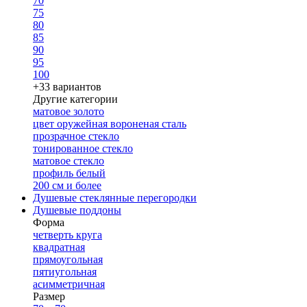
70
75
80
85
90
95
100
+33 вариантов
Другие категории
матовое золото
цвет оружейная вороненая сталь
прозрачное стекло
тонированное стекло
матовое стекло
профиль белый
200 см и более
Душевые стеклянные перегородки
Душевые поддоны
Форма
четверть круга
квадратная
прямоугольная
пятиугольная
асимметричная
Размер