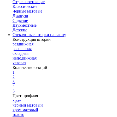
Отдельностоящие
Классические
Черные матовые
Джакузи
Сидячие
Двухместные
Детские
Стеклянные шторки на ванну
Конструкция шторки
раздвижная
распашная
складная
неподвижная
угловая
Количество секций
1
2
3
4
5
Цвет профиля
хром
черный матовый
хром матовый
золото