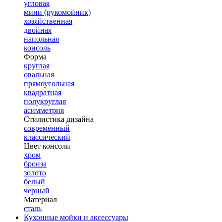
угловая
мини (рукомойник)
хозяйственная
двойная
напольная
консоль
Форма
круглая
овальная
прямоугольная
квадратная
полукруглая
асимметрия
Стилистика дизайна
современный
классический
Цвет консоли
хром
бронза
золото
белый
черный
Материал
сталь
Кухонные мойки и аксессуары