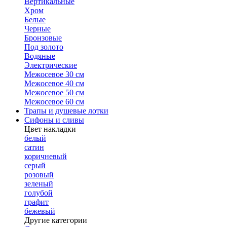
Вертикальные
Хром
Белые
Черные
Бронзовые
Под золото
Водяные
Электрические
Межосевое 30 см
Межосевое 40 см
Межосевое 50 см
Межосевое 60 см
Трапы и душевые лотки
Сифоны и сливы
Цвет накладки
белый
сатин
коричневый
серый
розовый
зеленый
голубой
графит
бежевый
Другие категории