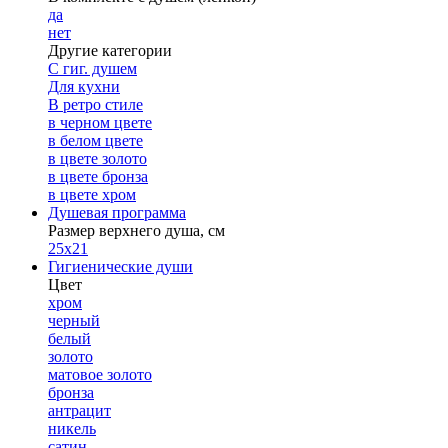
да
нет
Другие категории
С гиг. душем
Для кухни
В ретро стиле
в черном цвете
в белом цвете
в цвете золото
в цвете бронза
в цвете хром
Душевая программа
Размер верхнего душа, см
25х21
Гигиенические души
Цвет
хром
черный
белый
золото
матовое золото
бронза
антрацит
никель
сатин