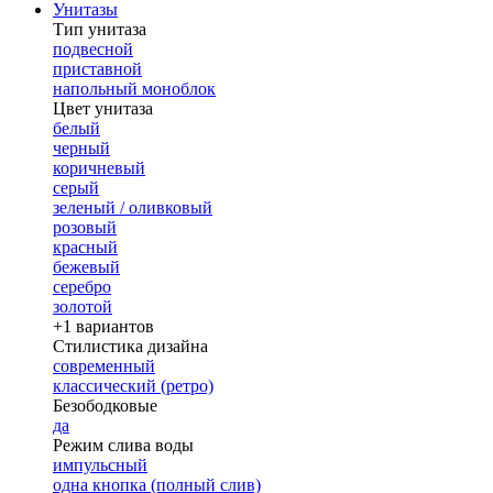
Унитазы
Тип унитаза
подвесной
приставной
напольный моноблок
Цвет унитаза
белый
черный
коричневый
серый
зеленый / оливковый
розовый
красный
бежевый
серебро
золотой
+1 вариантов
Стилистика дизайна
современный
классический (ретро)
Безободковые
да
Режим слива воды
импульсный
одна кнопка (полный слив)