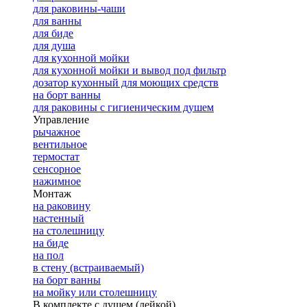
для раковины-чаши
для ванны
для биде
для душа
для кухонной мойки
для кухонной мойки и вывод под фильтр
дозатор кухонный для моющих средств
на борт ванны
для раковины с гигиеническим душем
Управление
рычажное
вентильное
термостат
сенсорное
нажимное
Монтаж
на раковину
настенный
на столешницу
на биде
на пол
в стену (встраиваемый)
на борт ванны
на мойку или столешницу
В комплекте с душем (лейкой)