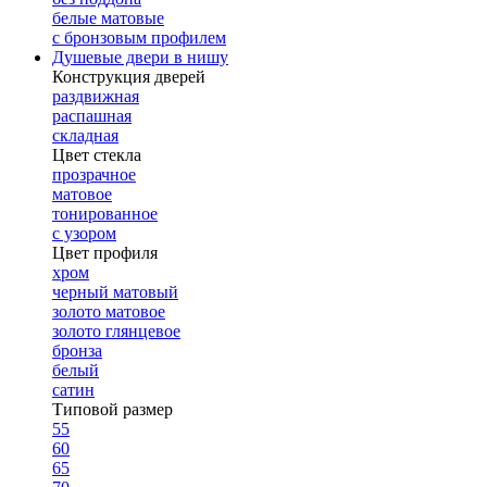
белые матовые
с бронзовым профилем
Душевые двери в нишу
Конструкция дверей
раздвижная
распашная
складная
Цвет стекла
прозрачное
матовое
тонированное
с узором
Цвет профиля
хром
черный матовый
золото матовое
золото глянцевое
бронза
белый
сатин
Типовой размер
55
60
65