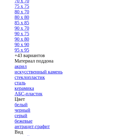
70 x 70
75 x 75
80 x 70
80 x 80
85 x 85
90 x 70
90 x 75
90 x 80
90 x 90
95 x 95
+43 вариантов
Материал поддона
акрил
искусственный камень
стеклопластик
сталь
керамика
АБС-пластик
Цвет
белый
черный
серый
бежевые
антрацит-графит
Вид