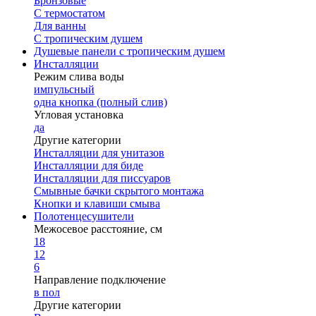
Бронзовые
С термостатом
Для ванны
С тропическим душем
Душевые панели с тропическим душем
Инсталляции
Режим слива воды
импульсный
одна кнопка (полный слив)
Угловая установка
да
Другие категории
Инсталляции для унитазов
Инсталляции для биде
Инсталляции для писсуаров
Смывные бачки скрытого монтажа
Кнопки и клавиши смыва
Полотенцесушители
Межосевое расстояние, см
18
12
6
Направление подключение
в пол
Другие категории