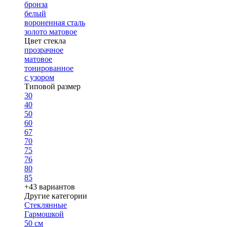
бронза
белый
вороненная сталь
золото матовое
Цвет стекла
прозрачное
матовое
тонированное
с узором
Типовой размер
30
40
50
60
67
70
75
76
80
85
+43 вариантов
Другие категории
Стеклянные
Гармошкой
50 см