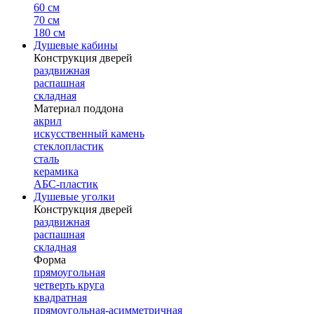
60 см
70 см
180 см
Душевые кабины
Конструкция дверей
раздвижная
распашная
складная
Материал поддона
акрил
искусственный камень
стеклопластик
сталь
керамика
АБС-пластик
Душевые уголки
Конструкция дверей
раздвижная
распашная
складная
Форма
прямоугольная
четверть круга
квадратная
прямоугольная-асимметричная