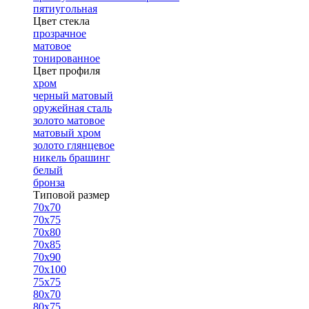
пятиугольная
Цвет стекла
прозрачное
матовое
тонированное
Цвет профиля
хром
черный матовый
оружейная сталь
золото матовое
матовый хром
золото глянцевое
никель брашинг
белый
бронза
Типовой размер
70х70
70х75
70х80
70х85
70х90
70х100
75х75
80х70
80х75