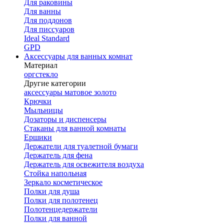
Для раковины
Для ванны
Для поддонов
Для писсуаров
Ideal Standard
GPD
Аксессуары для ванных комнат
Материал
оргстекло
Другие категории
аксессуары матовое золото
Крючки
Мыльницы
Дозаторы и диспенсеры
Стаканы для ванной комнаты
Ершики
Держатели для туалетной бумаги
Держатель для фена
Держатель для освежителя воздуха
Стойка напольная
Зеркало косметическое
Полки для душа
Полки для полотенец
Полотенцедержатели
Полки для ванной