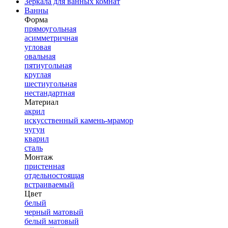
Зеркала для ванных комнат
Ванны
Форма
прямоугольная
асимметричная
угловая
овальная
пятиугольная
круглая
шестиугольная
нестандартная
Материал
акрил
искусственный камень-мрамор
чугун
кварил
сталь
Монтаж
пристенная
отдельностоящая
встраиваемый
Цвет
белый
черный матовый
белый матовый