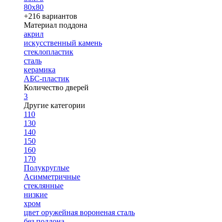
80х80
+216 вариантов
Материал поддона
акрил
искусственный камень
стеклопластик
сталь
керамика
АБС-пластик
Количество дверей
3
Другие категории
110
130
140
150
160
170
Полукруглые
Асимметричные
стеклянные
низкие
хром
цвет оружейная вороненая сталь
без поддона