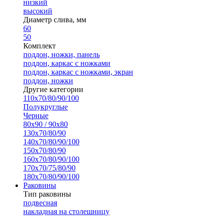
низкий
высокий
Диаметр слива, мм
60
50
Комплект
поддон, ножки, панель
поддон, каркас с ножками
поддон, каркас с ножками, экран
поддон, ножки
Другие категории
110х70/80/90/100
Полукруглые
Черные
80х90 / 90х80
130х70/80/90
140х70/80/90/100
150х70/80/90
160х70/80/90/100
170х70/75/80/90
180х70/80/90/100
Раковины
Тип раковины
подвесная
накладная на столешницу