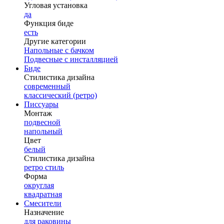
Угловая установка
да
Функция биде
есть
Другие категории
Напольные с бачком
Подвесные с инсталляцией
Биде
Стилистика дизайна
современный
классический (ретро)
Писсуары
Монтаж
подвесной
напольный
Цвет
белый
Стилистика дизайна
ретро стиль
Форма
округлая
квадратная
Смесители
Назначение
для раковины