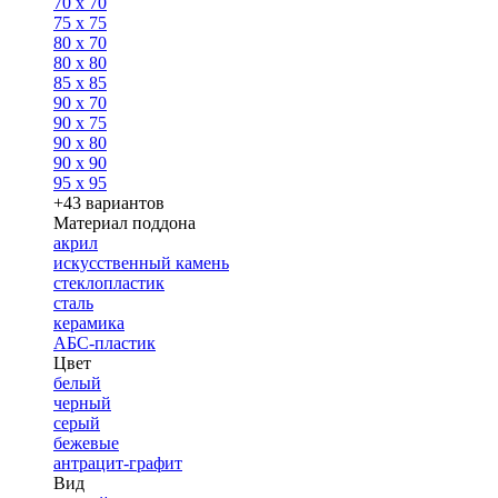
70 x 70
75 x 75
80 x 70
80 x 80
85 x 85
90 x 70
90 x 75
90 x 80
90 x 90
95 x 95
+43 вариантов
Материал поддона
акрил
искусственный камень
стеклопластик
сталь
керамика
АБС-пластик
Цвет
белый
черный
серый
бежевые
антрацит-графит
Вид