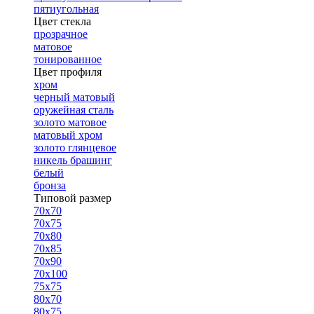
пятиугольная
Цвет стекла
прозрачное
матовое
тонированное
Цвет профиля
хром
черный матовый
оружейная сталь
золото матовое
матовый хром
золото глянцевое
никель брашинг
белый
бронза
Типовой размер
70х70
70х75
70х80
70х85
70х90
70х100
75х75
80х70
80х75