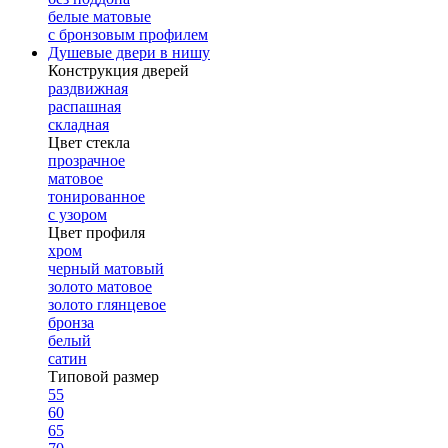
белые матовые
с бронзовым профилем
Душевые двери в нишу
Конструкция дверей
раздвижная
распашная
складная
Цвет стекла
прозрачное
матовое
тонированное
с узором
Цвет профиля
хром
черный матовый
золото матовое
золото глянцевое
бронза
белый
сатин
Типовой размер
55
60
65