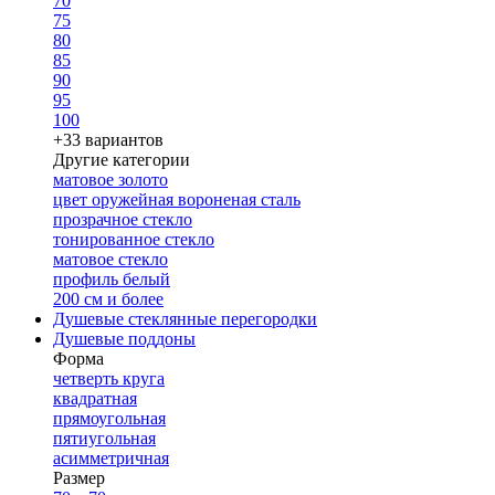
70
75
80
85
90
95
100
+33 вариантов
Другие категории
матовое золото
цвет оружейная вороненая сталь
прозрачное стекло
тонированное стекло
матовое стекло
профиль белый
200 см и более
Душевые стеклянные перегородки
Душевые поддоны
Форма
четверть круга
квадратная
прямоугольная
пятиугольная
асимметричная
Размер