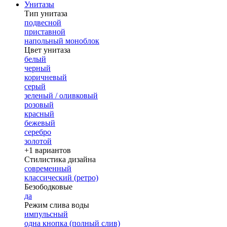
Унитазы
Тип унитаза
подвесной
приставной
напольный моноблок
Цвет унитаза
белый
черный
коричневый
серый
зеленый / оливковый
розовый
красный
бежевый
серебро
золотой
+1 вариантов
Стилистика дизайна
современный
классический (ретро)
Безободковые
да
Режим слива воды
импульсный
одна кнопка (полный слив)