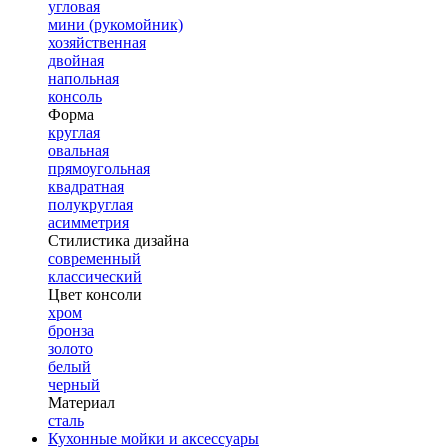
угловая
мини (рукомойник)
хозяйственная
двойная
напольная
консоль
Форма
круглая
овальная
прямоугольная
квадратная
полукруглая
асимметрия
Стилистика дизайна
современный
классический
Цвет консоли
хром
бронза
золото
белый
черный
Материал
сталь
Кухонные мойки и аксессуары