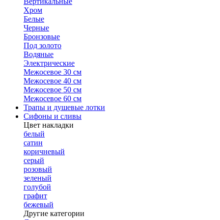
Вертикальные
Хром
Белые
Черные
Бронзовые
Под золото
Водяные
Электрические
Межосевое 30 см
Межосевое 40 см
Межосевое 50 см
Межосевое 60 см
Трапы и душевые лотки
Сифоны и сливы
Цвет накладки
белый
сатин
коричневый
серый
розовый
зеленый
голубой
графит
бежевый
Другие категории