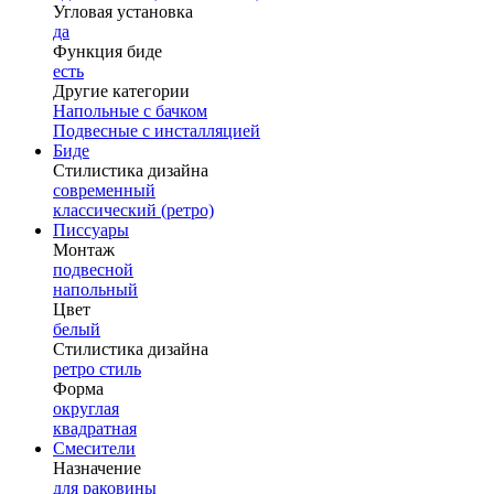
Угловая установка
да
Функция биде
есть
Другие категории
Напольные с бачком
Подвесные с инсталляцией
Биде
Стилистика дизайна
современный
классический (ретро)
Писсуары
Монтаж
подвесной
напольный
Цвет
белый
Стилистика дизайна
ретро стиль
Форма
округлая
квадратная
Смесители
Назначение
для раковины