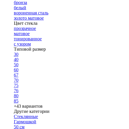
бронза
белый
вороненная сталь
золото матовое
Цвет стекла
прозрачное
матовое
тонированное
с узором
Типовой размер
30
40
50
60
67
70
75
76
80
85
+43 вариантов
Другие категории
Стеклянные
Гармошкой
50 см