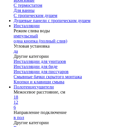
Бронзовые
С термостатом
Для ванны
С тропическим душем
Душевые панели с тропическим душем
Инсталляции
Режим слива воды
импульсный
одна кнопка (полный слив)
Угловая установка
да
Другие категории
Инсталляции для унитазов
Инсталляции для биде
Инсталляции для писсуаров
Смывные бачки скрытого монтажа
Кнопки и клавиши смыва
Полотенцесушители
Межосевое расстояние, см
18
12
6
Направление подключение
в пол
Другие категории