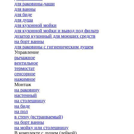
для раковины-чаши
для ванны
для биде
для душа
для кухонной мойки
для кухонной мойки и вывод под фильтр
дозатор кухонный для моющих средств
на борт ванны
для раковины с гигиеническим душем
Управление
рычажное
вентильное
термостат
сенсорное
нажимное
Монтаж
на раковину
настенный
на столешницу
на биде
на пол
в стену (встраиваемый)
на борт ванны
на мойку или столешницу
В комплекте с душем (лейкой)