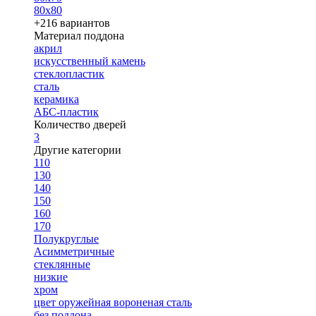
80х80
+216 вариантов
Материал поддона
акрил
искусственный камень
стеклопластик
сталь
керамика
АБС-пластик
Количество дверей
3
Другие категории
110
130
140
150
160
170
Полукруглые
Асимметричные
стеклянные
низкие
хром
цвет оружейная вороненая сталь
без поддона