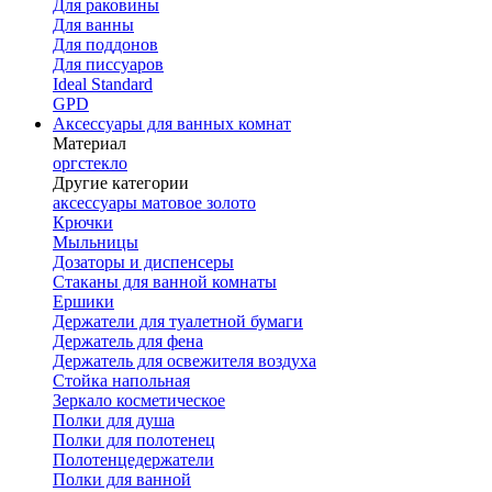
Для раковины
Для ванны
Для поддонов
Для писсуаров
Ideal Standard
GPD
Аксессуары для ванных комнат
Материал
оргстекло
Другие категории
аксессуары матовое золото
Крючки
Мыльницы
Дозаторы и диспенсеры
Стаканы для ванной комнаты
Ершики
Держатели для туалетной бумаги
Держатель для фена
Держатель для освежителя воздуха
Стойка напольная
Зеркало косметическое
Полки для душа
Полки для полотенец
Полотенцедержатели
Полки для ванной