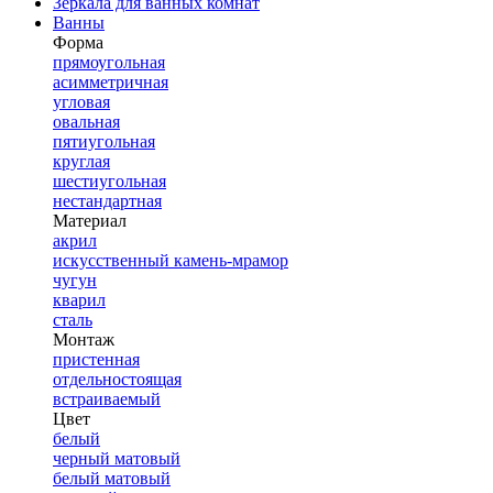
Зеркала для ванных комнат
Ванны
Форма
прямоугольная
асимметричная
угловая
овальная
пятиугольная
круглая
шестиугольная
нестандартная
Материал
акрил
искусственный камень-мрамор
чугун
кварил
сталь
Монтаж
пристенная
отдельностоящая
встраиваемый
Цвет
белый
черный матовый
белый матовый