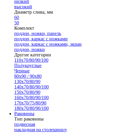
низкий
высокий
Диаметр слива, мм
60
50
Комплект
поддон, ножки, панель
поддон, каркас с ножками
поддон, каркас с ножками, экран
поддон, ножки
Другие категории
110х70/80/90/100
Полукруглые
Черные
80х90 / 90х80
130х70/80/90
140х70/80/90/100
150х70/80/90
160х70/80/90/100
170х70/75/80/90
180х70/80/90/100
Раковины
Тип раковины
подвесная
накладная на столешницу