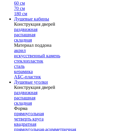
60 см
70 см
180 см
Душевые кабины
Конструкция дверей
раздвижная
распашная
складная
Материал поддона
акрил
искусственный камень
стеклопластик
сталь
керамика
АБС-пластик
Душевые уголки
Конструкция дверей
раздвижная
распашная
складная
Форма
прямоугольная
четверть круга
квадратная
прямоугольная-асимметричная