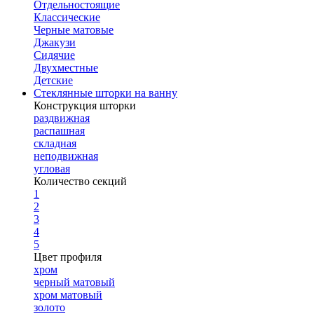
Отдельностоящие
Классические
Черные матовые
Джакузи
Сидячие
Двухместные
Детские
Стеклянные шторки на ванну
Конструкция шторки
раздвижная
распашная
складная
неподвижная
угловая
Количество секций
1
2
3
4
5
Цвет профиля
хром
черный матовый
хром матовый
золото