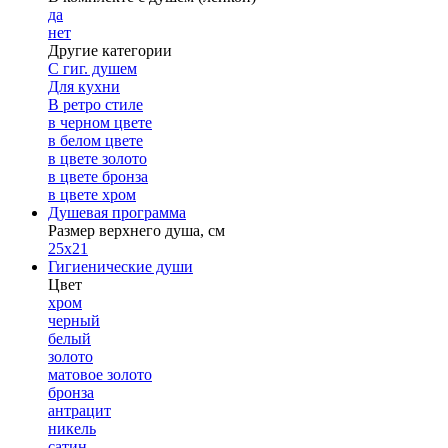
да
нет
Другие категории
С гиг. душем
Для кухни
В ретро стиле
в черном цвете
в белом цвете
в цвете золото
в цвете бронза
в цвете хром
Душевая программа
Размер верхнего душа, см
25х21
Гигиенические души
Цвет
хром
черный
белый
золото
матовое золото
бронза
антрацит
никель
сатин