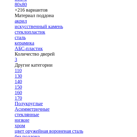
80х80
+216 вариантов
Материал поддона
акрил
искусственный камень
стеклопластик
сталь
керамика
АБС-пластик
Количество дверей
3
Другие категории
110
130
140
150
160
170
Полукруглые
Асимметричные
стеклянные
низкие
хром
цвет оружейная вороненая сталь
без поддона