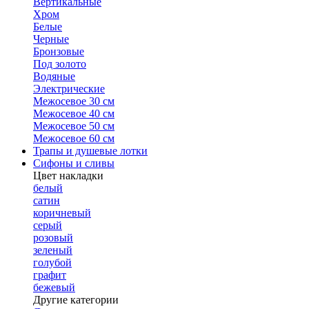
Вертикальные
Хром
Белые
Черные
Бронзовые
Под золото
Водяные
Электрические
Межосевое 30 см
Межосевое 40 см
Межосевое 50 см
Межосевое 60 см
Трапы и душевые лотки
Сифоны и сливы
Цвет накладки
белый
сатин
коричневый
серый
розовый
зеленый
голубой
графит
бежевый
Другие категории