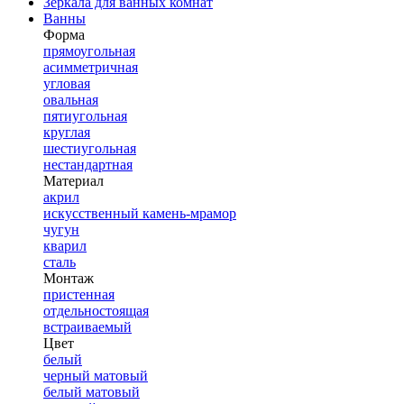
Зеркала для ванных комнат
Ванны
Форма
прямоугольная
асимметричная
угловая
овальная
пятиугольная
круглая
шестиугольная
нестандартная
Материал
акрил
искусственный камень-мрамор
чугун
кварил
сталь
Монтаж
пристенная
отдельностоящая
встраиваемый
Цвет
белый
черный матовый
белый матовый