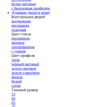
белые матовые
с бронзовым профилем
Душевые двери в нишу
Конструкция дверей
раздвижная
распашная
складная
Цвет стекла
прозрачное
матовое
тонированное
с узором
Цвет профиля
хром
черный матовый
золото матовое
золото глянцевое
бронза
белый
сатин
Типовой размер
55
60
65