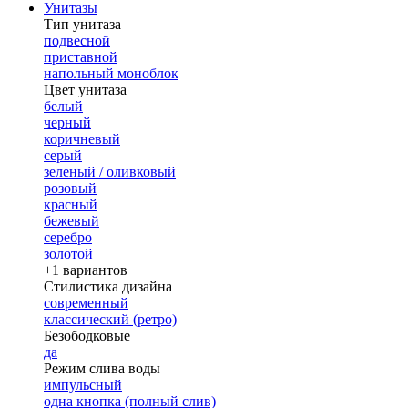
Унитазы
Тип унитаза
подвесной
приставной
напольный моноблок
Цвет унитаза
белый
черный
коричневый
серый
зеленый / оливковый
розовый
красный
бежевый
серебро
золотой
+1 вариантов
Стилистика дизайна
современный
классический (ретро)
Безободковые
да
Режим слива воды
импульсный
одна кнопка (полный слив)