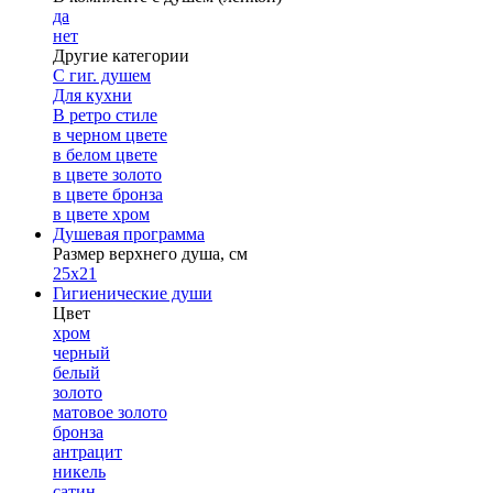
да
нет
Другие категории
С гиг. душем
Для кухни
В ретро стиле
в черном цвете
в белом цвете
в цвете золото
в цвете бронза
в цвете хром
Душевая программа
Размер верхнего душа, см
25х21
Гигиенические души
Цвет
хром
черный
белый
золото
матовое золото
бронза
антрацит
никель
сатин