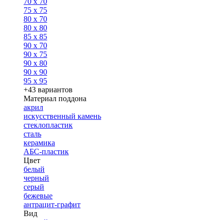
70 x 70
75 x 75
80 x 70
80 x 80
85 x 85
90 x 70
90 x 75
90 x 80
90 x 90
95 x 95
+43 вариантов
Материал поддона
акрил
искусственный камень
стеклопластик
сталь
керамика
АБС-пластик
Цвет
белый
черный
серый
бежевые
антрацит-графит
Вид