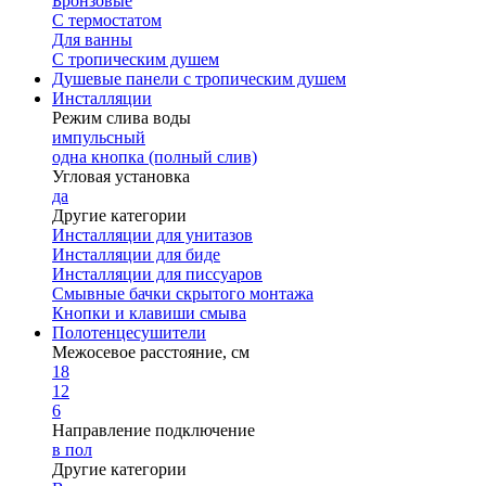
Бронзовые
С термостатом
Для ванны
С тропическим душем
Душевые панели с тропическим душем
Инсталляции
Режим слива воды
импульсный
одна кнопка (полный слив)
Угловая установка
да
Другие категории
Инсталляции для унитазов
Инсталляции для биде
Инсталляции для писсуаров
Смывные бачки скрытого монтажа
Кнопки и клавиши смыва
Полотенцесушители
Межосевое расстояние, см
18
12
6
Направление подключение
в пол
Другие категории