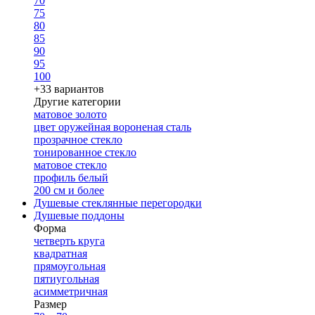
70
75
80
85
90
95
100
+33 вариантов
Другие категории
матовое золото
цвет оружейная вороненая сталь
прозрачное стекло
тонированное стекло
матовое стекло
профиль белый
200 см и более
Душевые стеклянные перегородки
Душевые поддоны
Форма
четверть круга
квадратная
прямоугольная
пятиугольная
асимметричная
Размер