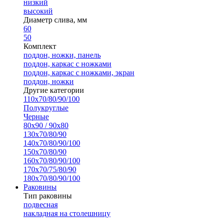
низкий
высокий
Диаметр слива, мм
60
50
Комплект
поддон, ножки, панель
поддон, каркас с ножками
поддон, каркас с ножками, экран
поддон, ножки
Другие категории
110х70/80/90/100
Полукруглые
Черные
80х90 / 90х80
130х70/80/90
140х70/80/90/100
150х70/80/90
160х70/80/90/100
170х70/75/80/90
180х70/80/90/100
Раковины
Тип раковины
подвесная
накладная на столешницу