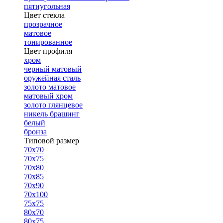
пятиугольная
Цвет стекла
прозрачное
матовое
тонированное
Цвет профиля
хром
черный матовый
оружейная сталь
золото матовое
матовый хром
золото глянцевое
никель брашинг
белый
бронза
Типовой размер
70х70
70х75
70х80
70х85
70х90
70х100
75х75
80х70
80х75