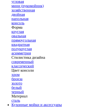
угловая
мини (рукомойник)
хозяйственная
двойная
напольная
консоль
Форма
круглая
овальная
прямоугольная
квадратная
полукруглая
асимметрия
Стилистика дизайна
современный
классический
Цвет консоли
хром
бронза
золото
белый
черный
Материал
сталь
Кухонные мойки и аксессуары