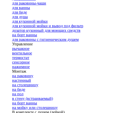
для раковины-чаши
для ванны
для биде
для душа
для кухонной мойки
для кухонной мойки и вывод под фильтр
дозатор кухонный для моющих средств
на борт ванны
для раковины с гигиеническим душем
Управление
рычажное
вентильное
термостат
сенсорное
нажимное
Монтаж
на раковину
настенный
на столешницу
на биде
на пол
в стену (встраиваемый)
на борт ванны
на мойку или столешницу
В комплекте с душем (лейкой)