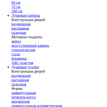
60 см
70 см
180 см
Душевые кабины
Конструкция дверей
раздвижная
распашная
складная
Материал поддона
акрил
искусственный камень
стеклопластик
сталь
керамика
АБС-пластик
Душевые уголки
Конструкция дверей
раздвижная
распашная
складная
Форма
прямоугольная
четверть круга
квадратная
прямоугольная-асимметричная