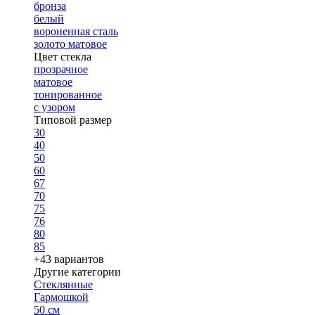
бронза
белый
вороненная сталь
золото матовое
Цвет стекла
прозрачное
матовое
тонированное
с узором
Типовой размер
30
40
50
60
67
70
75
76
80
85
+43 вариантов
Другие категории
Стеклянные
Гармошкой
50 см