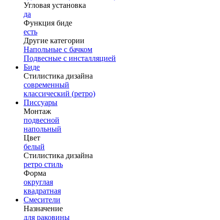
Угловая установка
да
Функция биде
есть
Другие категории
Напольные с бачком
Подвесные с инсталляцией
Биде
Стилистика дизайна
современный
классический (ретро)
Писсуары
Монтаж
подвесной
напольный
Цвет
белый
Стилистика дизайна
ретро стиль
Форма
округлая
квадратная
Смесители
Назначение
для раковины