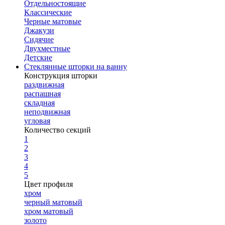
Отдельностоящие
Классические
Черные матовые
Джакузи
Сидячие
Двухместные
Детские
Стеклянные шторки на ванну
Конструкция шторки
раздвижная
распашная
складная
неподвижная
угловая
Количество секций
1
2
3
4
5
Цвет профиля
хром
черный матовый
хром матовый
золото