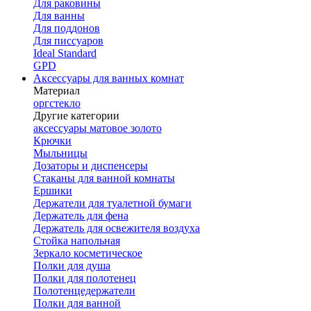
Для раковины
Для ванны
Для поддонов
Для писсуаров
Ideal Standard
GPD
Аксессуары для ванных комнат
Материал
оргстекло
Другие категории
аксессуары матовое золото
Крючки
Мыльницы
Дозаторы и диспенсеры
Стаканы для ванной комнаты
Ершики
Держатели для туалетной бумаги
Держатель для фена
Держатель для освежителя воздуха
Стойка напольная
Зеркало косметическое
Полки для душа
Полки для полотенец
Полотенцедержатели
Полки для ванной