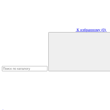
К избранному (
0
)