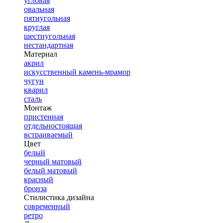
угловая
овальная
пятиугольная
круглая
шестиугольная
нестандартная
Материал
акрил
искусственный камень-мрамор
чугун
кварил
сталь
Монтаж
пристенная
отдельностоящая
встраиваемый
Цвет
белый
черный матовый
белый матовый
красный
бронза
Стилистика дизайна
современный
ретро