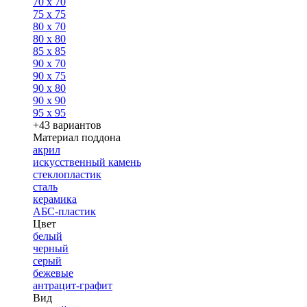
70 x 70
75 x 75
80 x 70
80 x 80
85 x 85
90 x 70
90 x 75
90 x 80
90 x 90
95 x 95
+43 вариантов
Материал поддона
акрил
искусственный камень
стеклопластик
сталь
керамика
АБС-пластик
Цвет
белый
черный
серый
бежевые
антрацит-графит
Вид