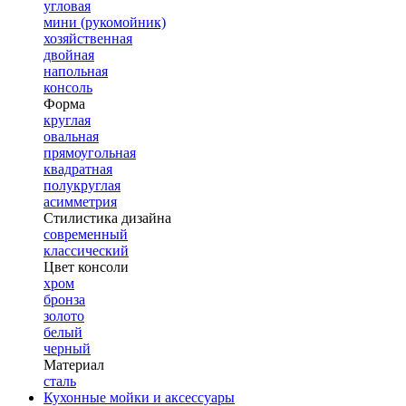
угловая
мини (рукомойник)
хозяйственная
двойная
напольная
консоль
Форма
круглая
овальная
прямоугольная
квадратная
полукруглая
асимметрия
Стилистика дизайна
современный
классический
Цвет консоли
хром
бронза
золото
белый
черный
Материал
сталь
Кухонные мойки и аксессуары