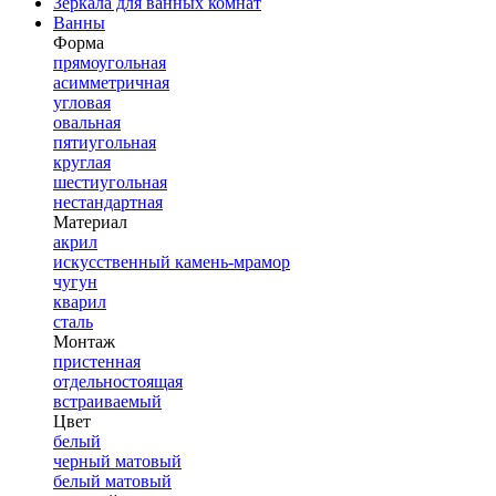
Зеркала для ванных комнат
Ванны
Форма
прямоугольная
асимметричная
угловая
овальная
пятиугольная
круглая
шестиугольная
нестандартная
Материал
акрил
искусственный камень-мрамор
чугун
кварил
сталь
Монтаж
пристенная
отдельностоящая
встраиваемый
Цвет
белый
черный матовый
белый матовый