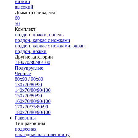
низкий
высокий
Диаметр слива, мм
60
50
Комплект
поддон, ножки, панель
поддон, каркас с ножками
поддон, каркас с ножками, экран
поддон, ножки
Другие категории
110х70/80/90/100
Полукруглые
Черные
80х90 / 90х80
130х70/80/90
140х70/80/90/100
150х70/80/90
160х70/80/90/100
170х70/75/80/90
180х70/80/90/100
Раковины
Тип раковины
подвесная
накладная на столешницу