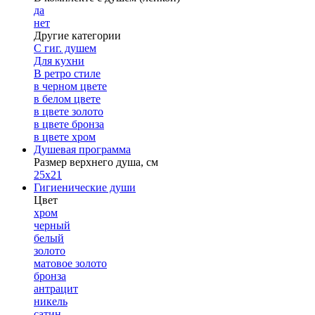
да
нет
Другие категории
С гиг. душем
Для кухни
В ретро стиле
в черном цвете
в белом цвете
в цвете золото
в цвете бронза
в цвете хром
Душевая программа
Размер верхнего душа, см
25х21
Гигиенические души
Цвет
хром
черный
белый
золото
матовое золото
бронза
антрацит
никель
сатин