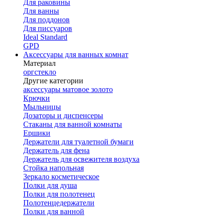
Для раковины
Для ванны
Для поддонов
Для писсуаров
Ideal Standard
GPD
Аксессуары для ванных комнат
Материал
оргстекло
Другие категории
аксессуары матовое золото
Крючки
Мыльницы
Дозаторы и диспенсеры
Стаканы для ванной комнаты
Ершики
Держатели для туалетной бумаги
Держатель для фена
Держатель для освежителя воздуха
Стойка напольная
Зеркало косметическое
Полки для душа
Полки для полотенец
Полотенцедержатели
Полки для ванной