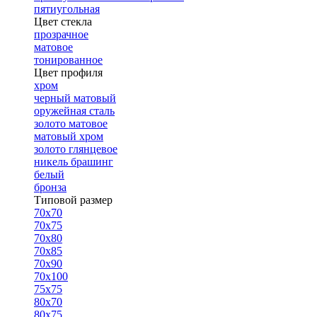
пятиугольная
Цвет стекла
прозрачное
матовое
тонированное
Цвет профиля
хром
черный матовый
оружейная сталь
золото матовое
матовый хром
золото глянцевое
никель брашинг
белый
бронза
Типовой размер
70х70
70х75
70х80
70х85
70х90
70х100
75х75
80х70
80х75