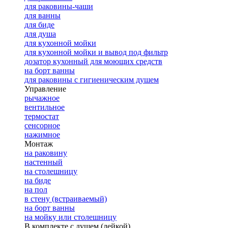
для раковины-чаши
для ванны
для биде
для душа
для кухонной мойки
для кухонной мойки и вывод под фильтр
дозатор кухонный для моющих средств
на борт ванны
для раковины с гигиеническим душем
Управление
рычажное
вентильное
термостат
сенсорное
нажимное
Монтаж
на раковину
настенный
на столешницу
на биде
на пол
в стену (встраиваемый)
на борт ванны
на мойку или столешницу
В комплекте с душем (лейкой)