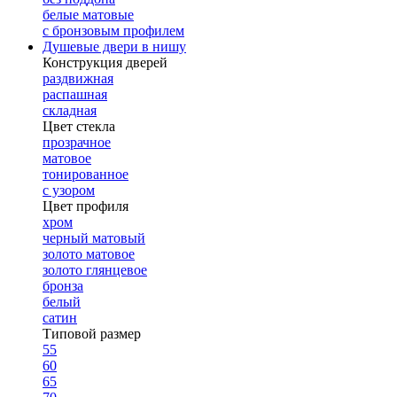
белые матовые
с бронзовым профилем
Душевые двери в нишу
Конструкция дверей
раздвижная
распашная
складная
Цвет стекла
прозрачное
матовое
тонированное
с узором
Цвет профиля
хром
черный матовый
золото матовое
золото глянцевое
бронза
белый
сатин
Типовой размер
55
60
65