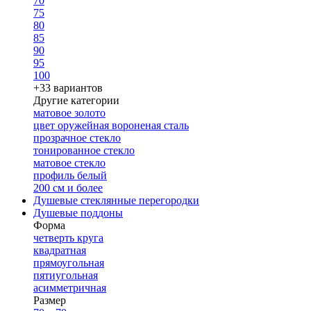
70
75
80
85
90
95
100
+33 вариантов
Другие категории
матовое золото
цвет оружейная вороненая сталь
прозрачное стекло
тонированное стекло
матовое стекло
профиль белый
200 см и более
Душевые стеклянные перегородки
Душевые поддоны
Форма
четверть круга
квадратная
прямоугольная
пятиугольная
асимметричная
Размер