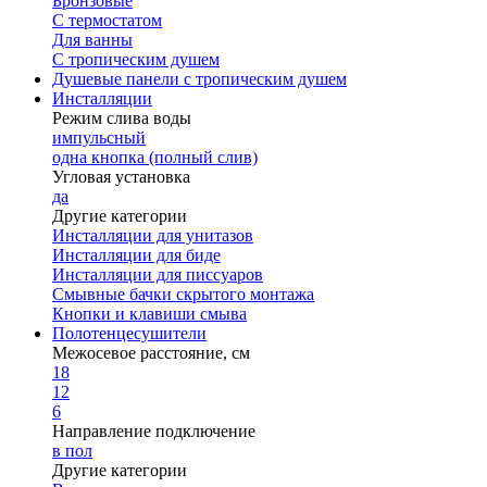
Бронзовые
С термостатом
Для ванны
С тропическим душем
Душевые панели с тропическим душем
Инсталляции
Режим слива воды
импульсный
одна кнопка (полный слив)
Угловая установка
да
Другие категории
Инсталляции для унитазов
Инсталляции для биде
Инсталляции для писсуаров
Смывные бачки скрытого монтажа
Кнопки и клавиши смыва
Полотенцесушители
Межосевое расстояние, см
18
12
6
Направление подключение
в пол
Другие категории