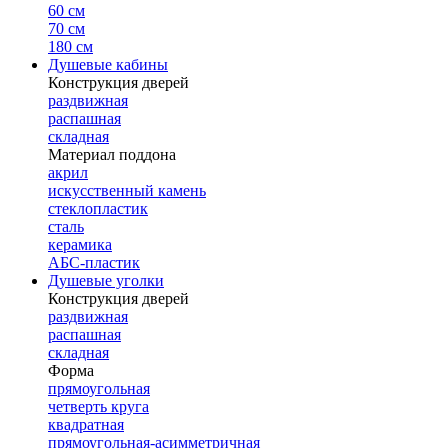
60 см
70 см
180 см
Душевые кабины
Конструкция дверей
раздвижная
распашная
складная
Материал поддона
акрил
искусственный камень
стеклопластик
сталь
керамика
АБС-пластик
Душевые уголки
Конструкция дверей
раздвижная
распашная
складная
Форма
прямоугольная
четверть круга
квадратная
прямоугольная-асимметричная