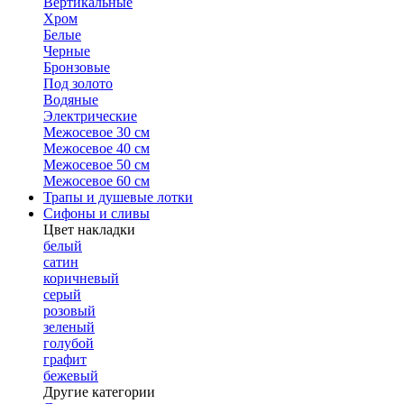
Вертикальные
Хром
Белые
Черные
Бронзовые
Под золото
Водяные
Электрические
Межосевое 30 см
Межосевое 40 см
Межосевое 50 см
Межосевое 60 см
Трапы и душевые лотки
Сифоны и сливы
Цвет накладки
белый
сатин
коричневый
серый
розовый
зеленый
голубой
графит
бежевый
Другие категории