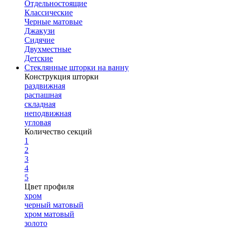
Отдельностоящие
Классические
Черные матовые
Джакузи
Сидячие
Двухместные
Детские
Стеклянные шторки на ванну
Конструкция шторки
раздвижная
распашная
складная
неподвижная
угловая
Количество секций
1
2
3
4
5
Цвет профиля
хром
черный матовый
хром матовый
золото