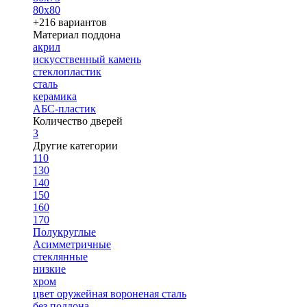
80х80
+216 вариантов
Материал поддона
акрил
искусственный камень
стеклопластик
сталь
керамика
АБС-пластик
Количество дверей
3
Другие категории
110
130
140
150
160
170
Полукруглые
Асимметричные
стеклянные
низкие
хром
цвет оружейная вороненая сталь
без поддона