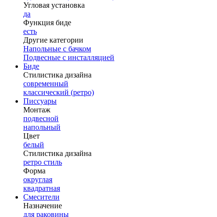
Угловая установка
да
Функция биде
есть
Другие категории
Напольные с бачком
Подвесные с инсталляцией
Биде
Стилистика дизайна
современный
классический (ретро)
Писсуары
Монтаж
подвесной
напольный
Цвет
белый
Стилистика дизайна
ретро стиль
Форма
округлая
квадратная
Смесители
Назначение
для раковины