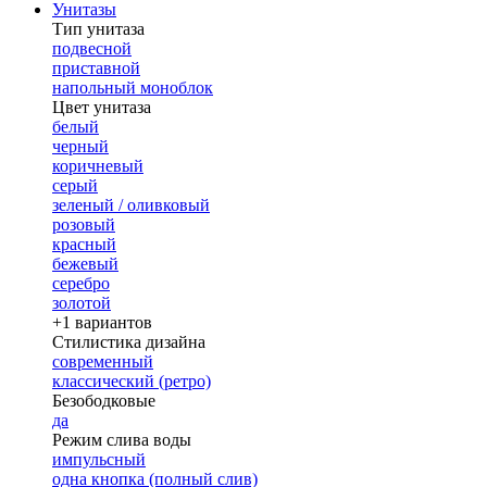
Унитазы
Тип унитаза
подвесной
приставной
напольный моноблок
Цвет унитаза
белый
черный
коричневый
серый
зеленый / оливковый
розовый
красный
бежевый
серебро
золотой
+1 вариантов
Стилистика дизайна
современный
классический (ретро)
Безободковые
да
Режим слива воды
импульсный
одна кнопка (полный слив)