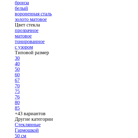
бронза
белый
вороненная сталь
золото матовое
Цвет стекла
прозрачное
матовое
тонированное
с узором
Типовой размер
30
40
50
60
67
70
75
76
80
85
+43 вариантов
Другие категории
Стеклянные
Гармошкой
50 см