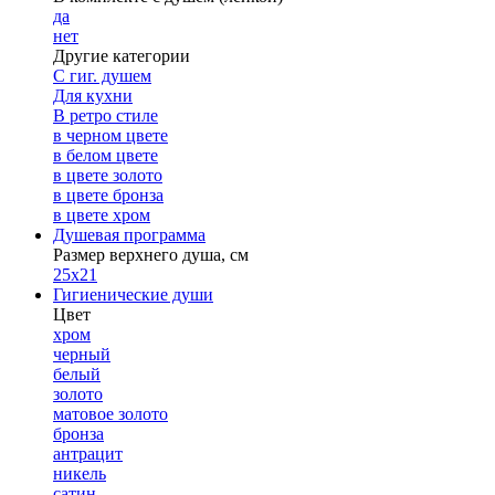
да
нет
Другие категории
С гиг. душем
Для кухни
В ретро стиле
в черном цвете
в белом цвете
в цвете золото
в цвете бронза
в цвете хром
Душевая программа
Размер верхнего душа, см
25х21
Гигиенические души
Цвет
хром
черный
белый
золото
матовое золото
бронза
антрацит
никель
сатин