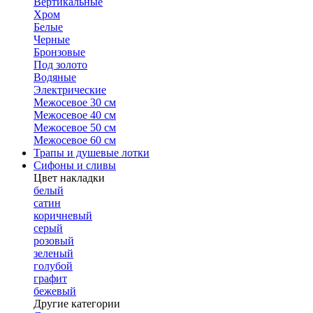
Вертикальные
Хром
Белые
Черные
Бронзовые
Под золото
Водяные
Электрические
Межосевое 30 см
Межосевое 40 см
Межосевое 50 см
Межосевое 60 см
Трапы и душевые лотки
Сифоны и сливы
Цвет накладки
белый
сатин
коричневый
серый
розовый
зеленый
голубой
графит
бежевый
Другие категории