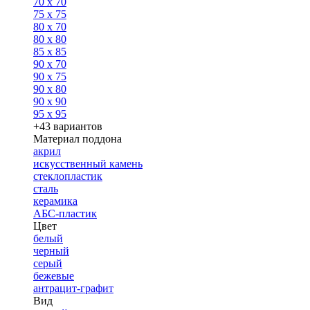
70 x 70
75 x 75
80 x 70
80 x 80
85 x 85
90 x 70
90 x 75
90 x 80
90 x 90
95 x 95
+43 вариантов
Материал поддона
акрил
искусственный камень
стеклопластик
сталь
керамика
АБС-пластик
Цвет
белый
черный
серый
бежевые
антрацит-графит
Вид