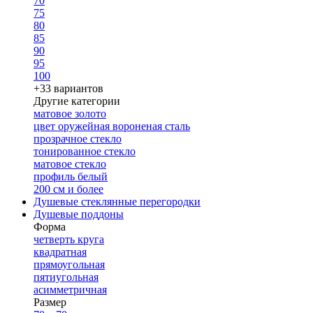
70
75
80
85
90
95
100
+33 вариантов
Другие категории
матовое золото
цвет оружейная вороненая сталь
прозрачное стекло
тонированное стекло
матовое стекло
профиль белый
200 см и более
Душевые стеклянные перегородки
Душевые поддоны
Форма
четверть круга
квадратная
прямоугольная
пятиугольная
асимметричная
Размер