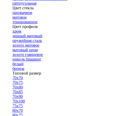
пятиугольная
Цвет стекла
прозрачное
матовое
тонированное
Цвет профиля
хром
черный матовый
оружейная сталь
золото матовое
матовый хром
золото глянцевое
никель брашинг
белый
бронза
Типовой размер
70х70
70х75
70х80
70х85
70х90
70х100
75х75
80х70
80х75