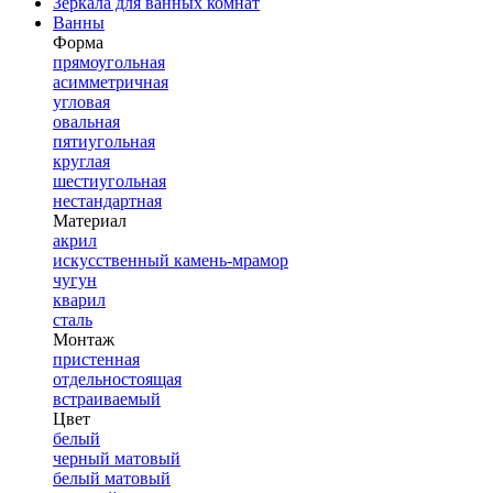
Зеркала для ванных комнат
Ванны
Форма
прямоугольная
асимметричная
угловая
овальная
пятиугольная
круглая
шестиугольная
нестандартная
Материал
акрил
искусственный камень-мрамор
чугун
кварил
сталь
Монтаж
пристенная
отдельностоящая
встраиваемый
Цвет
белый
черный матовый
белый матовый