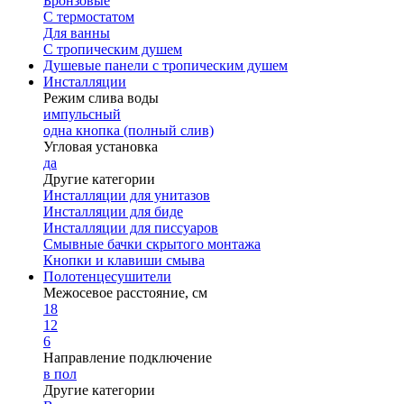
Бронзовые
С термостатом
Для ванны
С тропическим душем
Душевые панели с тропическим душем
Инсталляции
Режим слива воды
импульсный
одна кнопка (полный слив)
Угловая установка
да
Другие категории
Инсталляции для унитазов
Инсталляции для биде
Инсталляции для писсуаров
Смывные бачки скрытого монтажа
Кнопки и клавиши смыва
Полотенцесушители
Межосевое расстояние, см
18
12
6
Направление подключение
в пол
Другие категории