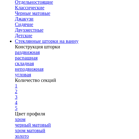
Отдельностоящие
Классические
Черные матовые
Джакузи
Сидячие
Двухместные
Детские
Стеклянные шторки на ванну
Конструкция шторки
раздвижная
распашная
складная
неподвижная
угловая
Количество секций
1
2
3
4
5
Цвет профиля
хром
черный матовый
хром матовый
золото