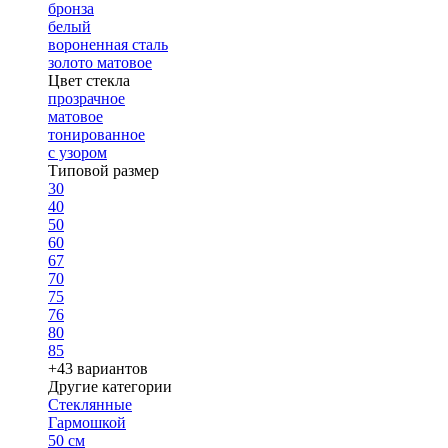
бронза
белый
вороненная сталь
золото матовое
Цвет стекла
прозрачное
матовое
тонированное
с узором
Типовой размер
30
40
50
60
67
70
75
76
80
85
+43 вариантов
Другие категории
Стеклянные
Гармошкой
50 см