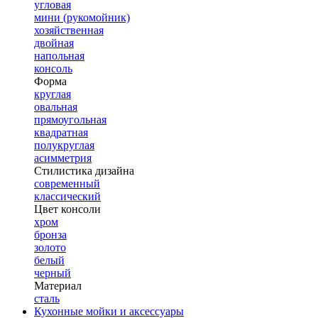
угловая
мини (рукомойник)
хозяйственная
двойная
напольная
консоль
Форма
круглая
овальная
прямоугольная
квадратная
полукруглая
асимметрия
Стилистика дизайна
современный
классический
Цвет консоли
хром
бронза
золото
белый
черный
Материал
сталь
Кухонные мойки и аксессуары