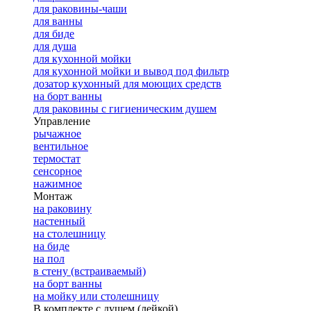
для раковины-чаши
для ванны
для биде
для душа
для кухонной мойки
для кухонной мойки и вывод под фильтр
дозатор кухонный для моющих средств
на борт ванны
для раковины с гигиеническим душем
Управление
рычажное
вентильное
термостат
сенсорное
нажимное
Монтаж
на раковину
настенный
на столешницу
на биде
на пол
в стену (встраиваемый)
на борт ванны
на мойку или столешницу
В комплекте с душем (лейкой)