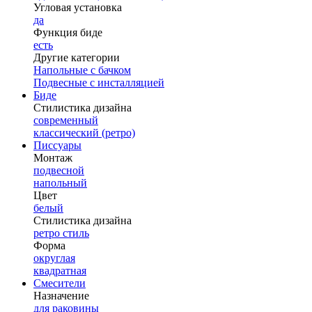
Угловая установка
да
Функция биде
есть
Другие категории
Напольные с бачком
Подвесные с инсталляцией
Биде
Стилистика дизайна
современный
классический (ретро)
Писсуары
Монтаж
подвесной
напольный
Цвет
белый
Стилистика дизайна
ретро стиль
Форма
округлая
квадратная
Смесители
Назначение
для раковины