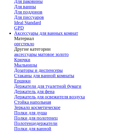
Для раковины
Для ванны
Для поддонов
Для писсуаров
Ideal Standard
GPD
Аксессуары для ванных комнат
Материал
оргстекло
Другие категории
аксессуары матовое золото
Крючки
Мыльницы
Дозаторы и диспенсеры
Стаканы для ванной комнаты
Ершики
Держатели для туалетной бумаги
Держатель для фена
Держатель для освежителя воздуха
Стойка напольная
Зеркало косметическое
Полки для душа
Полки для полотенец
Полотенцедержатели
Полки для ванной