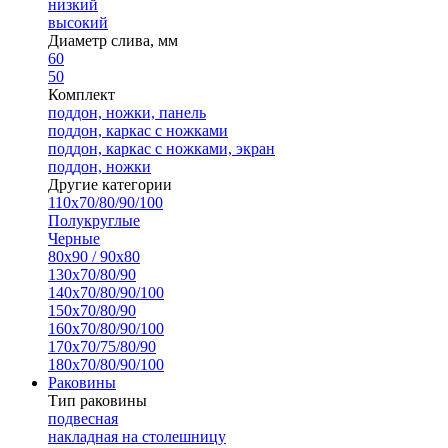
низкий
высокий
Диаметр слива, мм
60
50
Комплект
поддон, ножки, панель
поддон, каркас с ножками
поддон, каркас с ножками, экран
поддон, ножки
Другие категории
110х70/80/90/100
Полукруглые
Черные
80х90 / 90х80
130х70/80/90
140х70/80/90/100
150х70/80/90
160х70/80/90/100
170х70/75/80/90
180х70/80/90/100
Раковины
Тип раковины
подвесная
накладная на столешницу