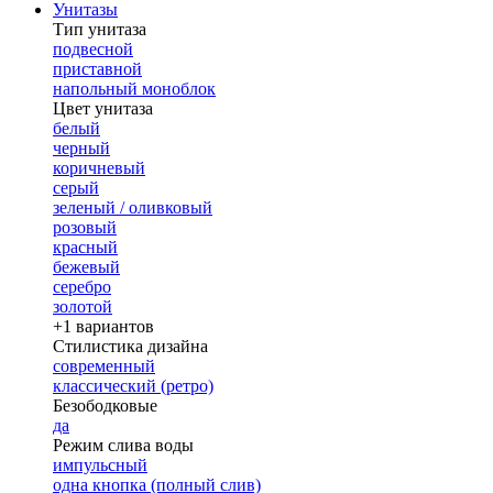
Унитазы
Тип унитаза
подвесной
приставной
напольный моноблок
Цвет унитаза
белый
черный
коричневый
серый
зеленый / оливковый
розовый
красный
бежевый
серебро
золотой
+1 вариантов
Стилистика дизайна
современный
классический (ретро)
Безободковые
да
Режим слива воды
импульсный
одна кнопка (полный слив)