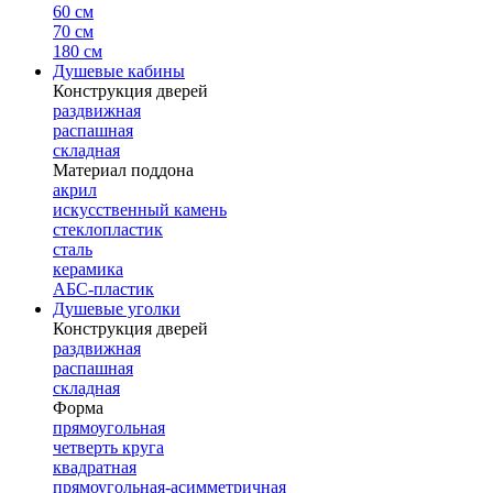
60 см
70 см
180 см
Душевые кабины
Конструкция дверей
раздвижная
распашная
складная
Материал поддона
акрил
искусственный камень
стеклопластик
сталь
керамика
АБС-пластик
Душевые уголки
Конструкция дверей
раздвижная
распашная
складная
Форма
прямоугольная
четверть круга
квадратная
прямоугольная-асимметричная