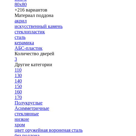
80х80
+216 вариантов
Материал поддона
акрил
искусственный камень
стеклопластик
сталь
керамика
АБС-пластик
Количество дверей
3
Другие категории
110
130
140
150
160
170
Полукруглые
Асимметричные
стеклянные
низкие
хром
цвет оружейная вороненая сталь
без поддона