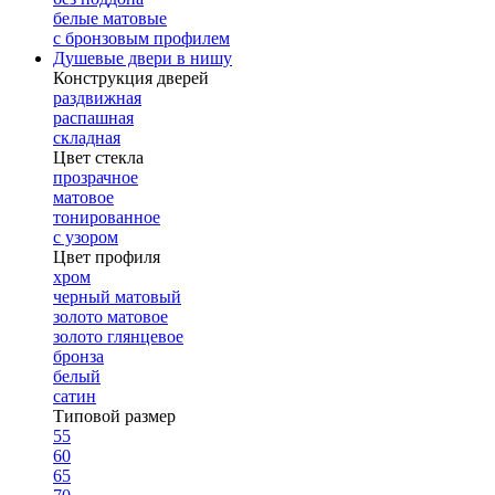
белые матовые
с бронзовым профилем
Душевые двери в нишу
Конструкция дверей
раздвижная
распашная
складная
Цвет стекла
прозрачное
матовое
тонированное
с узором
Цвет профиля
хром
черный матовый
золото матовое
золото глянцевое
бронза
белый
сатин
Типовой размер
55
60
65