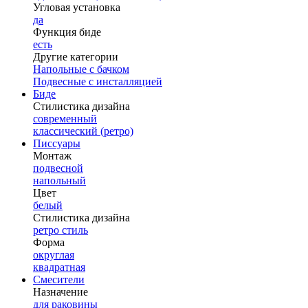
Угловая установка
да
Функция биде
есть
Другие категории
Напольные с бачком
Подвесные с инсталляцией
Биде
Стилистика дизайна
современный
классический (ретро)
Писсуары
Монтаж
подвесной
напольный
Цвет
белый
Стилистика дизайна
ретро стиль
Форма
округлая
квадратная
Смесители
Назначение
для раковины