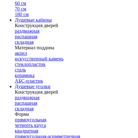
60 см
70 см
180 см
Душевые кабины
Конструкция дверей
раздвижная
распашная
складная
Материал поддона
акрил
искусственный камень
стеклопластик
сталь
керамика
АБС-пластик
Душевые уголки
Конструкция дверей
раздвижная
распашная
складная
Форма
прямоугольная
четверть круга
квадратная
прямоугольная-асимметричная