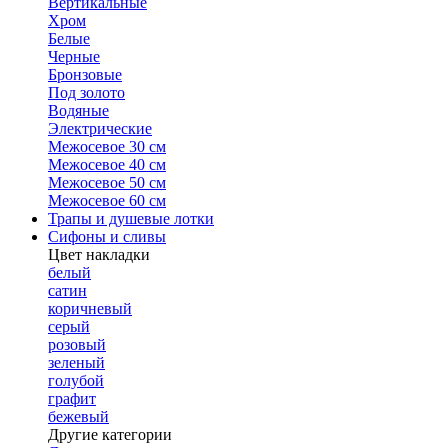
Вертикальные
Хром
Белые
Черные
Бронзовые
Под золото
Водяные
Электрические
Межосевое 30 см
Межосевое 40 см
Межосевое 50 см
Межосевое 60 см
Трапы и душевые лотки
Сифоны и сливы
Цвет накладки
белый
сатин
коричневый
серый
розовый
зеленый
голубой
графит
бежевый
Другие категории