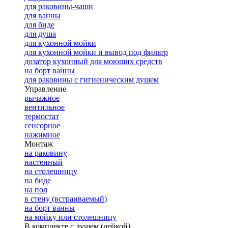
для раковины-чаши
для ванны
для биде
для душа
для кухонной мойки
для кухонной мойки и вывод под фильтр
дозатор кухонный для моющих средств
на борт ванны
для раковины с гигиеническим душем
Управление
рычажное
вентильное
термостат
сенсорное
нажимное
Монтаж
на раковину
настенный
на столешницу
на биде
на пол
в стену (встраиваемый)
на борт ванны
на мойку или столешницу
В комплекте с душем (лейкой)