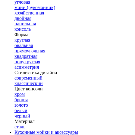
угловая
мини (рукомойник)
хозяйственная
двойная
напольная
консоль
Форма
круглая
овальная
прямоугольная
квадратная
полукруглая
асимметрия
Стилистика дизайна
современный
классический
Цвет консоли
хром
бронза
золото
белый
черный
Материал
сталь
Кухонные мойки и аксессуары