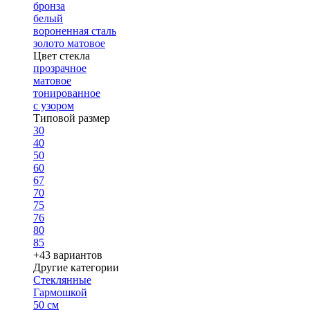
бронза
белый
вороненная сталь
золото матовое
Цвет стекла
прозрачное
матовое
тонированное
с узором
Типовой размер
30
40
50
60
67
70
75
76
80
85
+43 вариантов
Другие категории
Стеклянные
Гармошкой
50 см