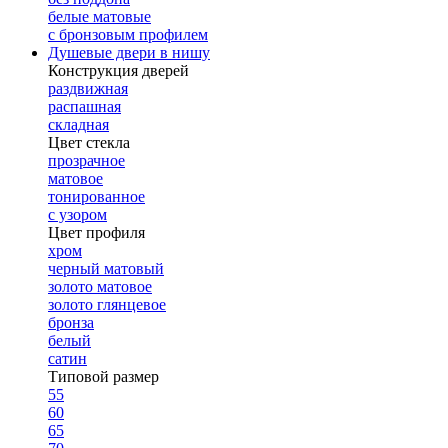
белые матовые
с бронзовым профилем
Душевые двери в нишу
Конструкция дверей
раздвижная
распашная
складная
Цвет стекла
прозрачное
матовое
тонированное
с узором
Цвет профиля
хром
черный матовый
золото матовое
золото глянцевое
бронза
белый
сатин
Типовой размер
55
60
65