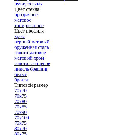
пятиугольная
Цвет стекла
прозрачное
матовое
тонированное
Цвет профиля
хром
черный матовый
оружейная сталь
золото матовое
матовый хром
золото глянцевое
никель брашинг
белый
бронза
Типовой размер
70х70
70х75
70х80
70х85
70х90
70х100
75х75
80х70
80х75