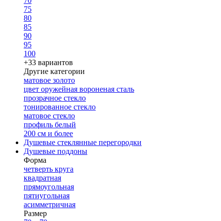
70
75
80
85
90
95
100
+33 вариантов
Другие категории
матовое золото
цвет оружейная вороненая сталь
прозрачное стекло
тонированное стекло
матовое стекло
профиль белый
200 см и более
Душевые стеклянные перегородки
Душевые поддоны
Форма
четверть круга
квадратная
прямоугольная
пятиугольная
асимметричная
Размер