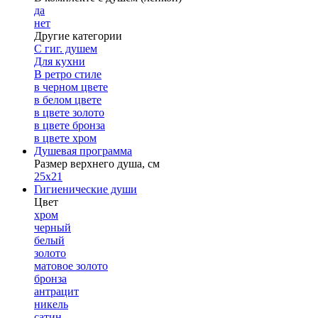
да
нет
Другие категории
С гиг. душем
Для кухни
В ретро стиле
в черном цвете
в белом цвете
в цвете золото
в цвете бронза
в цвете хром
Душевая программа
Размер верхнего душа, см
25х21
Гигиенические души
Цвет
хром
черный
белый
золото
матовое золото
бронза
антрацит
никель
сатин