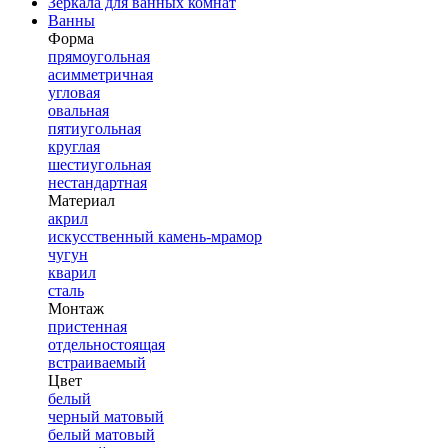
Зеркала для ванных комнат
Ванны
Форма
прямоугольная
асимметричная
угловая
овальная
пятиугольная
круглая
шестиугольная
нестандартная
Материал
акрил
искусственный камень-мрамор
чугун
кварил
сталь
Монтаж
пристенная
отдельностоящая
встраиваемый
Цвет
белый
черный матовый
белый матовый