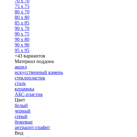
70 x 70
75 x 75
80 x 70
80 x 80
85 x 85
90 x 70
90 x 75
90 x 80
90 x 90
95 x 95
+43 вариантов
Материал поддона
акрил
искусственный камень
стеклопластик
сталь
керамика
АБС-пластик
Цвет
белый
черный
серый
бежевые
антрацит-графит
Вид