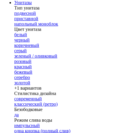
Унитазы
Тип унитаза
подвесной
приставной
напольный моноблок
Цвет унитаза
белый
черный
коричневый
серый
зеленый / оливковый
розовый
красный
бежевый
серебро
золотой
+1 вариантов
Стилистика дизайна
современный
классический (ретро)
Безободковые
да
Режим слива воды
импульсный
одна кнопка (полный слив)