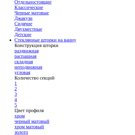
Отдельностоящие
Классические
Черные матовые
Джакузи
Сидячие
Двухместные
Детские
Стеклянные шторки на ванну
Конструкция шторки
раздвижная
распашная
складная
неподвижная
угловая
Количество секций
1
2
3
4
5
Цвет профиля
хром
черный матовый
хром матовый
золото