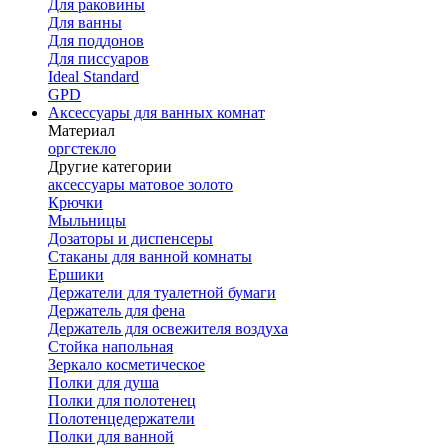
Для раковины
Для ванны
Для поддонов
Для писсуаров
Ideal Standard
GPD
Аксессуары для ванных комнат
Материал
оргстекло
Другие категории
аксессуары матовое золото
Крючки
Мыльницы
Дозаторы и диспенсеры
Стаканы для ванной комнаты
Ершики
Держатели для туалетной бумаги
Держатель для фена
Держатель для освежителя воздуха
Стойка напольная
Зеркало косметическое
Полки для душа
Полки для полотенец
Полотенцедержатели
Полки для ванной