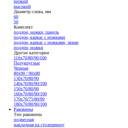
низкий
высокий
Диаметр слива, мм
60
50
Комплект
поддон, ножки, панель
поддон, каркас с ножками
поддон, каркас с ножками, экран
поддон, ножки
Другие категории
110х70/80/90/100
Полукруглые
Черные
80х90 / 90х80
130х70/80/90
140х70/80/90/100
150х70/80/90
160х70/80/90/100
170х70/75/80/90
180х70/80/90/100
Раковины
Тип раковины
подвесная
накладная на столешницу