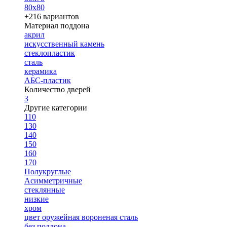
80х80
+216 вариантов
Материал поддона
акрил
искусственный камень
стеклопластик
сталь
керамика
АБС-пластик
Количество дверей
3
Другие категории
110
130
140
150
160
170
Полукруглые
Асимметричные
стеклянные
низкие
хром
цвет оружейная вороненая сталь
без поддона