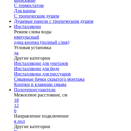
Бронзовые
С термостатом
Для ванны
С тропическим душем
Душевые панели с тропическим душем
Инсталляции
Режим слива воды
импульсный
одна кнопка (полный слив)
Угловая установка
да
Другие категории
Инсталляции для унитазов
Инсталляции для биде
Инсталляции для писсуаров
Смывные бачки скрытого монтажа
Кнопки и клавиши смыва
Полотенцесушители
Межосевое расстояние, см
18
12
6
Направление подключение
в пол
Другие категории