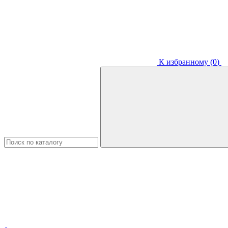
К избранному (
0
)