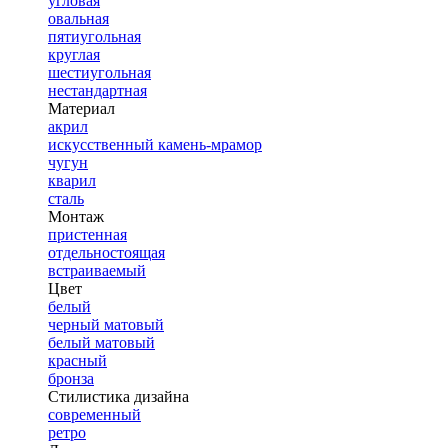
угловая
овальная
пятиугольная
круглая
шестиугольная
нестандартная
Материал
акрил
искусственный камень-мрамор
чугун
кварил
сталь
Монтаж
пристенная
отдельностоящая
встраиваемый
Цвет
белый
черный матовый
белый матовый
красный
бронза
Стилистика дизайна
современный
ретро