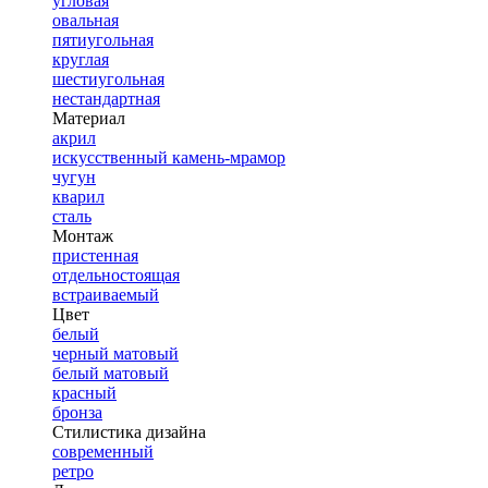
угловая
овальная
пятиугольная
круглая
шестиугольная
нестандартная
Материал
акрил
искусственный камень-мрамор
чугун
кварил
сталь
Монтаж
пристенная
отдельностоящая
встраиваемый
Цвет
белый
черный матовый
белый матовый
красный
бронза
Стилистика дизайна
современный
ретро