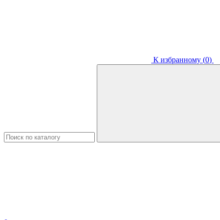
К избранному (
0
)