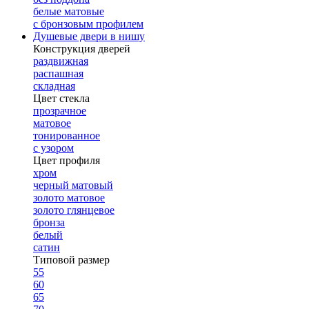
белые матовые
с бронзовым профилем
Душевые двери в нишу
Конструкция дверей
раздвижная
распашная
складная
Цвет стекла
прозрачное
матовое
тонированное
с узором
Цвет профиля
хром
черный матовый
золото матовое
золото глянцевое
бронза
белый
сатин
Типовой размер
55
60
65