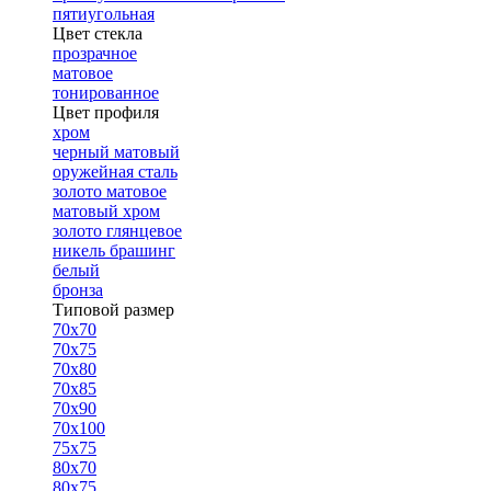
пятиугольная
Цвет стекла
прозрачное
матовое
тонированное
Цвет профиля
хром
черный матовый
оружейная сталь
золото матовое
матовый хром
золото глянцевое
никель брашинг
белый
бронза
Типовой размер
70х70
70х75
70х80
70х85
70х90
70х100
75х75
80х70
80х75