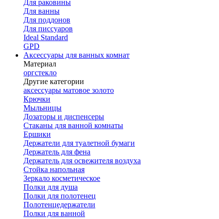
Для раковины
Для ванны
Для поддонов
Для писсуаров
Ideal Standard
GPD
Аксессуары для ванных комнат
Материал
оргстекло
Другие категории
аксессуары матовое золото
Крючки
Мыльницы
Дозаторы и диспенсеры
Стаканы для ванной комнаты
Ершики
Держатели для туалетной бумаги
Держатель для фена
Держатель для освежителя воздуха
Стойка напольная
Зеркало косметическое
Полки для душа
Полки для полотенец
Полотенцедержатели
Полки для ванной