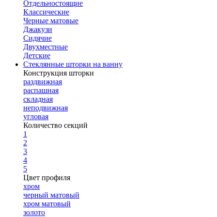
Отдельностоящие
Классические
Черные матовые
Джакузи
Сидячие
Двухместные
Детские
Стеклянные шторки на ванну
Конструкция шторки
раздвижная
распашная
складная
неподвижная
угловая
Количество секций
1
2
3
4
5
Цвет профиля
хром
черный матовый
хром матовый
золото