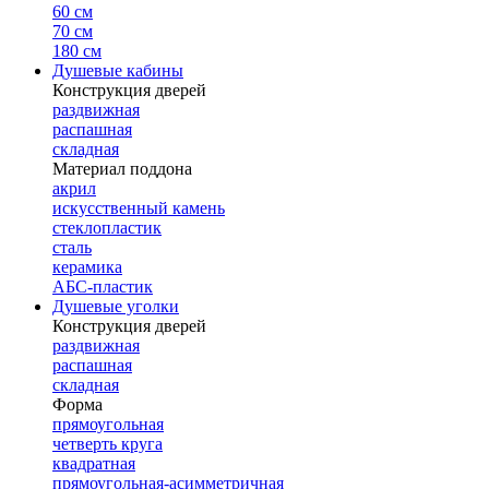
60 см
70 см
180 см
Душевые кабины
Конструкция дверей
раздвижная
распашная
складная
Материал поддона
акрил
искусственный камень
стеклопластик
сталь
керамика
АБС-пластик
Душевые уголки
Конструкция дверей
раздвижная
распашная
складная
Форма
прямоугольная
четверть круга
квадратная
прямоугольная-асимметричная