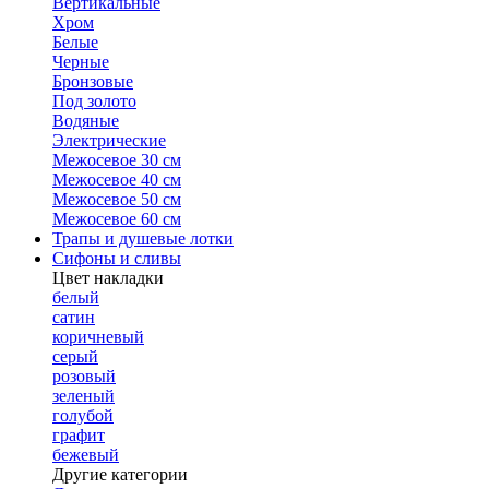
Вертикальные
Хром
Белые
Черные
Бронзовые
Под золото
Водяные
Электрические
Межосевое 30 см
Межосевое 40 см
Межосевое 50 см
Межосевое 60 см
Трапы и душевые лотки
Сифоны и сливы
Цвет накладки
белый
сатин
коричневый
серый
розовый
зеленый
голубой
графит
бежевый
Другие категории