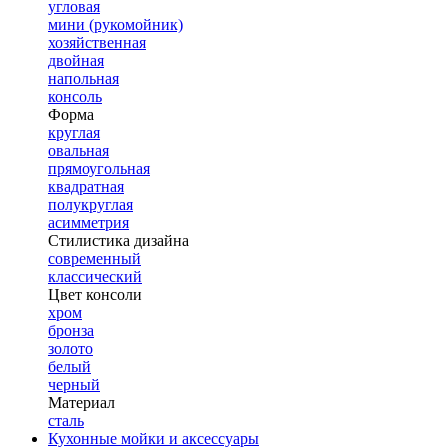
угловая
мини (рукомойник)
хозяйственная
двойная
напольная
консоль
Форма
круглая
овальная
прямоугольная
квадратная
полукруглая
асимметрия
Стилистика дизайна
современный
классический
Цвет консоли
хром
бронза
золото
белый
черный
Материал
сталь
Кухонные мойки и аксессуары