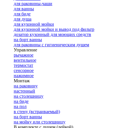
для раковины-чаши
для ванны
для биде
для душа
для кухонной мойки
для кухонной мойки и вывод под фильтр
дозатор кухонный для моющих средств
на борт ванны
для раковины с гигиеническим душем
Управление
рычажное
вентильное
термостат
сенсорное
нажимное
Монтаж
на раковину
настенный
на столешницу
на биде
на пол
в стену (встраиваемый)
на борт ванны
на мойку или столешницу
В комплекте с душем (лейкой)