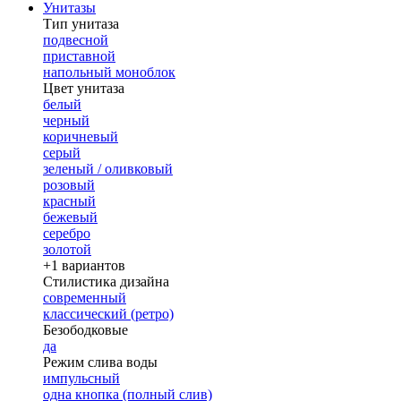
Унитазы
Тип унитаза
подвесной
приставной
напольный моноблок
Цвет унитаза
белый
черный
коричневый
серый
зеленый / оливковый
розовый
красный
бежевый
серебро
золотой
+1 вариантов
Стилистика дизайна
современный
классический (ретро)
Безободковые
да
Режим слива воды
импульсный
одна кнопка (полный слив)