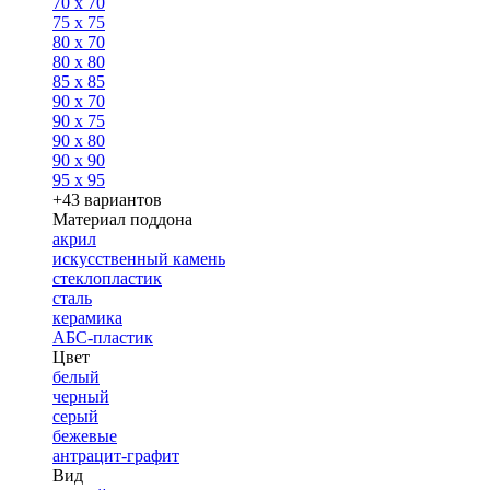
70 x 70
75 x 75
80 x 70
80 x 80
85 x 85
90 x 70
90 x 75
90 x 80
90 x 90
95 x 95
+43 вариантов
Материал поддона
акрил
искусственный камень
стеклопластик
сталь
керамика
АБС-пластик
Цвет
белый
черный
серый
бежевые
антрацит-графит
Вид