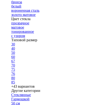
бронза
белый
вороненная сталь
золото матовое
Цвет стекла
прозрачное
матовое
тонированное
с узором
Типовой размер
30
40
50
60
67
70
75
76
80
85
+43 вариантов
Другие категории
Стеклянные
Гармошкой
50 см