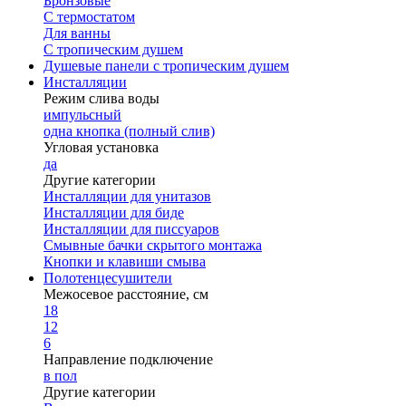
Бронзовые
С термостатом
Для ванны
С тропическим душем
Душевые панели с тропическим душем
Инсталляции
Режим слива воды
импульсный
одна кнопка (полный слив)
Угловая установка
да
Другие категории
Инсталляции для унитазов
Инсталляции для биде
Инсталляции для писсуаров
Смывные бачки скрытого монтажа
Кнопки и клавиши смыва
Полотенцесушители
Межосевое расстояние, см
18
12
6
Направление подключение
в пол
Другие категории