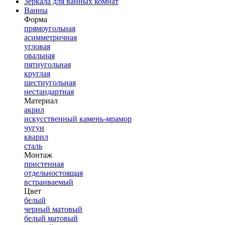
Зеркала для ванных комнат
Ванны
Форма
прямоугольная
асимметричная
угловая
овальная
пятиугольная
круглая
шестиугольная
нестандартная
Материал
акрил
искусственный камень-мрамор
чугун
кварил
сталь
Монтаж
пристенная
отдельностоящая
встраиваемый
Цвет
белый
черный матовый
белый матовый