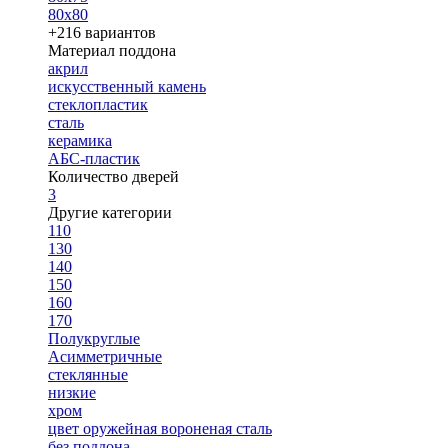
80х80
+216 вариантов
Материал поддона
акрил
искусственный камень
стеклопластик
сталь
керамика
АБС-пластик
Количество дверей
3
Другие категории
110
130
140
150
160
170
Полукруглые
Асимметричные
стеклянные
низкие
хром
цвет оружейная вороненая сталь
без поддона