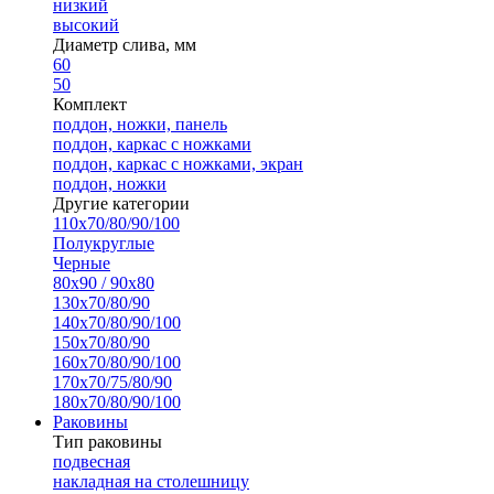
низкий
высокий
Диаметр слива, мм
60
50
Комплект
поддон, ножки, панель
поддон, каркас с ножками
поддон, каркас с ножками, экран
поддон, ножки
Другие категории
110х70/80/90/100
Полукруглые
Черные
80х90 / 90х80
130х70/80/90
140х70/80/90/100
150х70/80/90
160х70/80/90/100
170х70/75/80/90
180х70/80/90/100
Раковины
Тип раковины
подвесная
накладная на столешницу