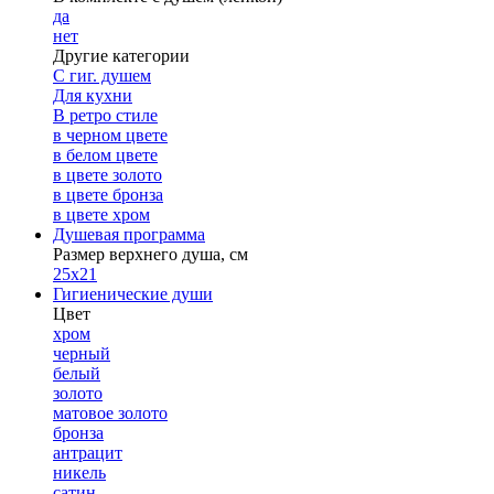
да
нет
Другие категории
С гиг. душем
Для кухни
В ретро стиле
в черном цвете
в белом цвете
в цвете золото
в цвете бронза
в цвете хром
Душевая программа
Размер верхнего душа, см
25х21
Гигиенические души
Цвет
хром
черный
белый
золото
матовое золото
бронза
антрацит
никель
сатин