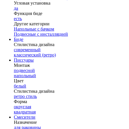
Угловая установка
да
Функция биде
есть
Другие категории
Напольные с бачком
Подвесные с инсталляцией
Биде
Стилистика дизайна
современный
классический (ретро)
Писсуары
Монтаж
подвесной
напольный
Цвет
белый
Стилистика дизайна
ретро стиль
Форма
округлая
квадратная
Смесители
Назначение
для раковины