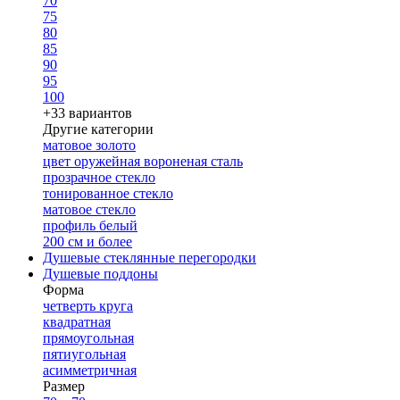
70
75
80
85
90
95
100
+33 вариантов
Другие категории
матовое золото
цвет оружейная вороненая сталь
прозрачное стекло
тонированное стекло
матовое стекло
профиль белый
200 см и более
Душевые стеклянные перегородки
Душевые поддоны
Форма
четверть круга
квадратная
прямоугольная
пятиугольная
асимметричная
Размер