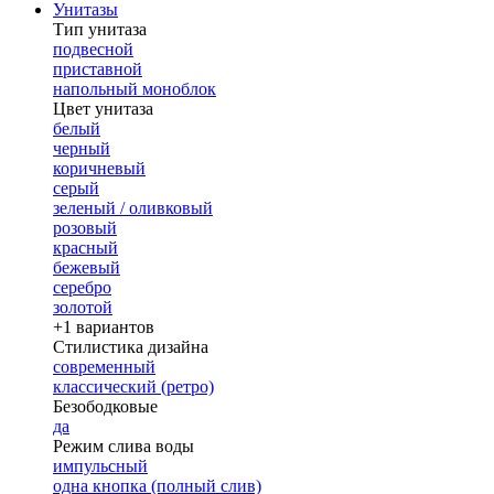
Унитазы
Тип унитаза
подвесной
приставной
напольный моноблок
Цвет унитаза
белый
черный
коричневый
серый
зеленый / оливковый
розовый
красный
бежевый
серебро
золотой
+1 вариантов
Стилистика дизайна
современный
классический (ретро)
Безободковые
да
Режим слива воды
импульсный
одна кнопка (полный слив)