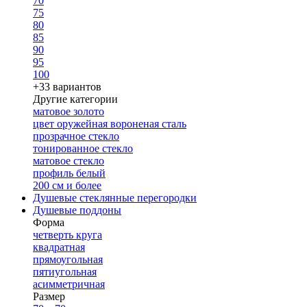
70
75
80
85
90
95
100
+33 вариантов
Другие категории
матовое золото
цвет оружейная вороненая сталь
прозрачное стекло
тонированное стекло
матовое стекло
профиль белый
200 см и более
Душевые стеклянные перегородки
Душевые поддоны
Форма
четверть круга
квадратная
прямоугольная
пятиугольная
асимметричная
Размер