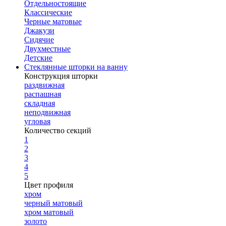
Отдельностоящие
Классические
Черные матовые
Джакузи
Сидячие
Двухместные
Детские
Стеклянные шторки на ванну
Конструкция шторки
раздвижная
распашная
складная
неподвижная
угловая
Количество секций
1
2
3
4
5
Цвет профиля
хром
черный матовый
хром матовый
золото