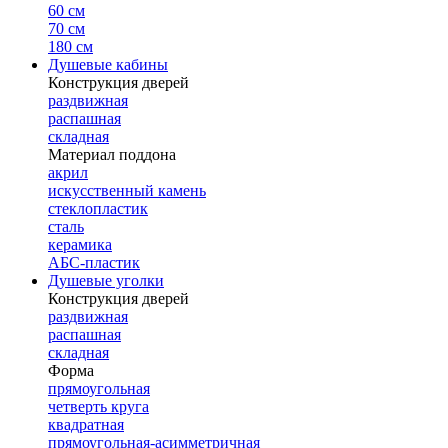
60 см
70 см
180 см
Душевые кабины
Конструкция дверей
раздвижная
распашная
складная
Материал поддона
акрил
искусственный камень
стеклопластик
сталь
керамика
АБС-пластик
Душевые уголки
Конструкция дверей
раздвижная
распашная
складная
Форма
прямоугольная
четверть круга
квадратная
прямоугольная-асимметричная