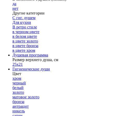
да
нет
Другие категории
С гиг. душем
Для кухни
В ретро стиле
в черном цвете
в белом цвете
в цвете золото
в цвете бронза
в цвете хром
Душевая программа
Размер верхнего душа, см
25х21
Гигиенические души
Цвет
хром
черный
белый
золото
матовое золото
бронза
антрацит
никель
сатин