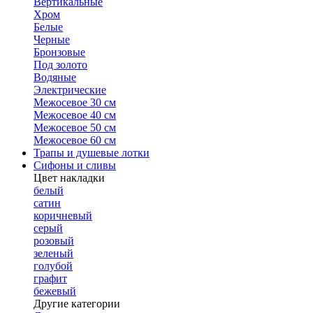
Вертикальные
Хром
Белые
Черные
Бронзовые
Под золото
Водяные
Электрические
Межосевое 30 см
Межосевое 40 см
Межосевое 50 см
Межосевое 60 см
Трапы и душевые лотки
Сифоны и сливы
Цвет накладки
белый
сатин
коричневый
серый
розовый
зеленый
голубой
графит
бежевый
Другие категории