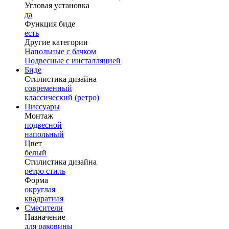
Угловая установка
да
Функция биде
есть
Другие категории
Напольные с бачком
Подвесные с инсталляцией
Биде
Стилистика дизайна
современный
классический (ретро)
Писсуары
Монтаж
подвесной
напольный
Цвет
белый
Стилистика дизайна
ретро стиль
Форма
округлая
квадратная
Смесители
Назначение
для раковины