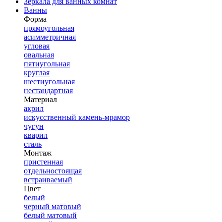
Зеркала для ванных комнат
Ванны
Форма
прямоугольная
асимметричная
угловая
овальная
пятиугольная
круглая
шестиугольная
нестандартная
Материал
акрил
искусственный камень-мрамор
чугун
кварил
сталь
Монтаж
пристенная
отдельностоящая
встраиваемый
Цвет
белый
черный матовый
белый матовый