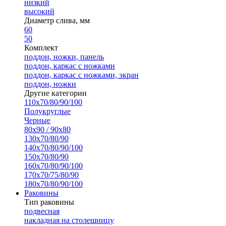
низкий
высокий
Диаметр слива, мм
60
50
Комплект
поддон, ножки, панель
поддон, каркас с ножками
поддон, каркас с ножками, экран
поддон, ножки
Другие категории
110х70/80/90/100
Полукруглые
Черные
80х90 / 90х80
130х70/80/90
140х70/80/90/100
150х70/80/90
160х70/80/90/100
170х70/75/80/90
180х70/80/90/100
Раковины
Тип раковины
подвесная
накладная на столешницу