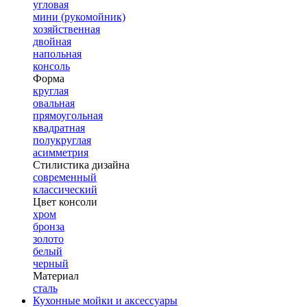
угловая
мини (рукомойник)
хозяйственная
двойная
напольная
консоль
Форма
круглая
овальная
прямоугольная
квадратная
полукруглая
асимметрия
Стилистика дизайна
современный
классический
Цвет консоли
хром
бронза
золото
белый
черный
Материал
сталь
Кухонные мойки и аксессуары