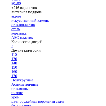
80х80
+216 вариантов
Материал поддона
акрил
искусственный камень
стеклопластик
сталь
керамика
АБС-пластик
Количество дверей
3
Другие категории
110
130
140
150
160
170
Полукруглые
Асимметричные
стеклянные
низкие
хром
цвет оружейная вороненая сталь
без поддона