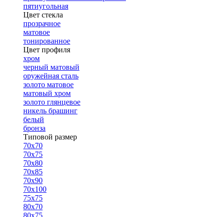
пятиугольная
Цвет стекла
прозрачное
матовое
тонированное
Цвет профиля
хром
черный матовый
оружейная сталь
золото матовое
матовый хром
золото глянцевое
никель брашинг
белый
бронза
Типовой размер
70х70
70х75
70х80
70х85
70х90
70х100
75х75
80х70
80х75