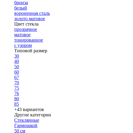
бронза
белый
вороненная сталь
золото матовое
Цвет стекла
прозрачное
матовое
тонированное
с узором
Типовой размер
30
40
50
60
67
70
75
76
80
85
+43 вариантов
Другие категории
Стеклянные
Гармошкой
50 см