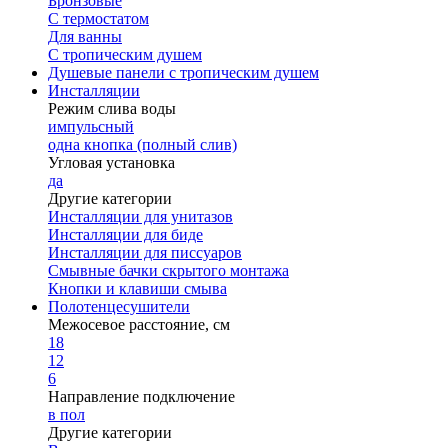
Бронзовые
С термостатом
Для ванны
С тропическим душем
Душевые панели с тропическим душем
Инсталляции
Режим слива воды
импульсный
одна кнопка (полный слив)
Угловая установка
да
Другие категории
Инсталляции для унитазов
Инсталляции для биде
Инсталляции для писсуаров
Смывные бачки скрытого монтажа
Кнопки и клавиши смыва
Полотенцесушители
Межосевое расстояние, см
18
12
6
Направление подключение
в пол
Другие категории