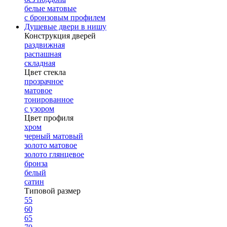
белые матовые
с бронзовым профилем
Душевые двери в нишу
Конструкция дверей
раздвижная
распашная
складная
Цвет стекла
прозрачное
матовое
тонированное
с узором
Цвет профиля
хром
черный матовый
золото матовое
золото глянцевое
бронза
белый
сатин
Типовой размер
55
60
65