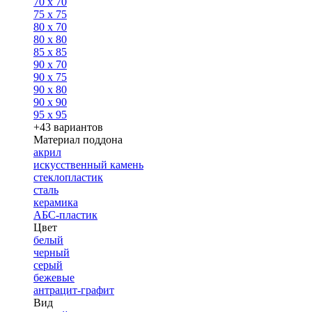
70 x 70
75 x 75
80 x 70
80 x 80
85 x 85
90 x 70
90 x 75
90 x 80
90 x 90
95 x 95
+43 вариантов
Материал поддона
акрил
искусственный камень
стеклопластик
сталь
керамика
АБС-пластик
Цвет
белый
черный
серый
бежевые
антрацит-графит
Вид