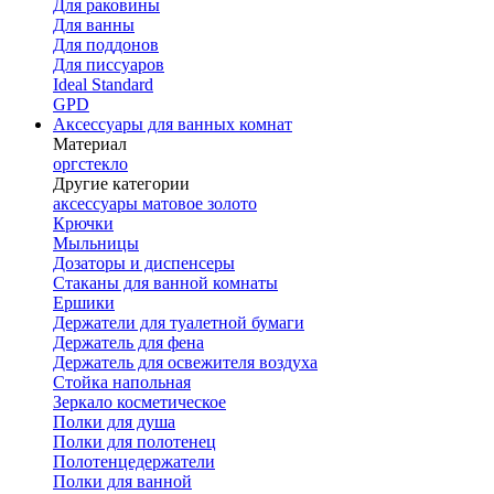
Для раковины
Для ванны
Для поддонов
Для писсуаров
Ideal Standard
GPD
Аксессуары для ванных комнат
Материал
оргстекло
Другие категории
аксессуары матовое золото
Крючки
Мыльницы
Дозаторы и диспенсеры
Стаканы для ванной комнаты
Ершики
Держатели для туалетной бумаги
Держатель для фена
Держатель для освежителя воздуха
Стойка напольная
Зеркало косметическое
Полки для душа
Полки для полотенец
Полотенцедержатели
Полки для ванной