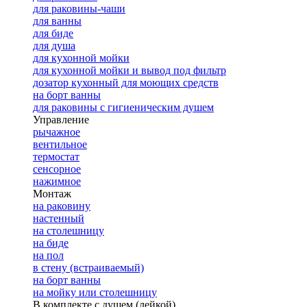
для раковины-чаши
для ванны
для биде
для душа
для кухонной мойки
для кухонной мойки и вывод под фильтр
дозатор кухонный для моющих средств
на борт ванны
для раковины с гигиеническим душем
Управление
рычажное
вентильное
термостат
сенсорное
нажимное
Монтаж
на раковину
настенный
на столешницу
на биде
на пол
в стену (встраиваемый)
на борт ванны
на мойку или столешницу
В комплекте с душем (лейкой)