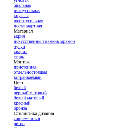
угловая
овальная
пятиугольная
круглая
шестиугольная
нестандартная
Материал
акрил
искусственный камень-мрамор
чугун
кварил
сталь
Монтаж
пристенная
отдельностоящая
встраиваемый
Цвет
белый
черный матовый
белый матовый
красный
бронза
Стилистика дизайна
современный
ретро