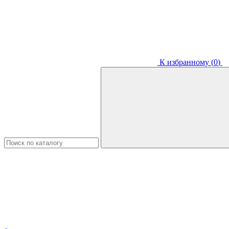
К избранному (
0
)