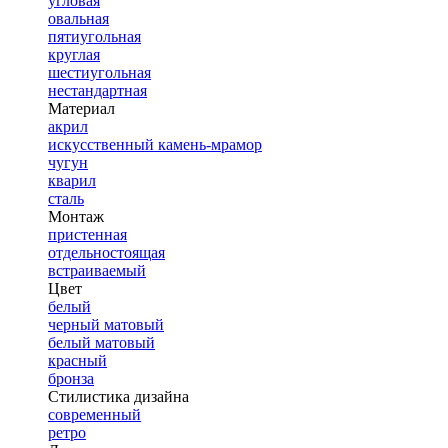
угловая
овальная
пятиугольная
круглая
шестиугольная
нестандартная
Материал
акрил
искусственный камень-мрамор
чугун
кварил
сталь
Монтаж
пристенная
отдельностоящая
встраиваемый
Цвет
белый
черный матовый
белый матовый
красный
бронза
Стилистика дизайна
современный
ретро