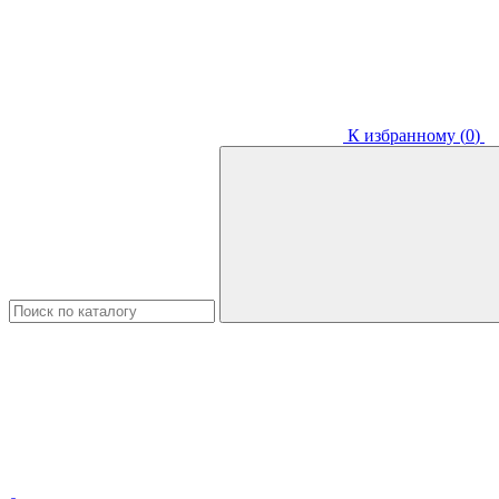
К избранному (
0
)