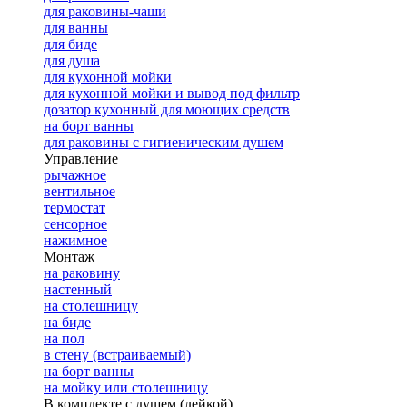
для раковины-чаши
для ванны
для биде
для душа
для кухонной мойки
для кухонной мойки и вывод под фильтр
дозатор кухонный для моющих средств
на борт ванны
для раковины с гигиеническим душем
Управление
рычажное
вентильное
термостат
сенсорное
нажимное
Монтаж
на раковину
настенный
на столешницу
на биде
на пол
в стену (встраиваемый)
на борт ванны
на мойку или столешницу
В комплекте с душем (лейкой)