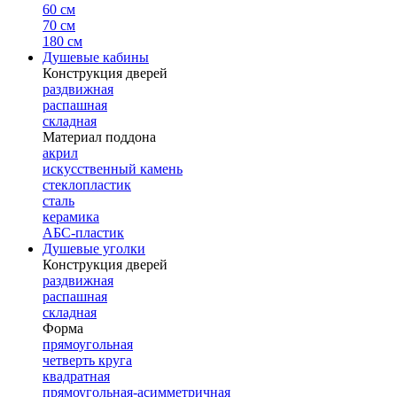
60 см
70 см
180 см
Душевые кабины
Конструкция дверей
раздвижная
распашная
складная
Материал поддона
акрил
искусственный камень
стеклопластик
сталь
керамика
АБС-пластик
Душевые уголки
Конструкция дверей
раздвижная
распашная
складная
Форма
прямоугольная
четверть круга
квадратная
прямоугольная-асимметричная