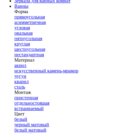
Зеркала для ванных комнат
Ванны
Форма
прямоугольная
асимметричная
угловая
овальная
пятиугольная
круглая
шестиугольная
нестандартная
Материал
акрил
искусственный камень-мрамор
чугун
кварил
сталь
Монтаж
пристенная
отдельностоящая
встраиваемый
Цвет
белый
черный матовый
белый матовый