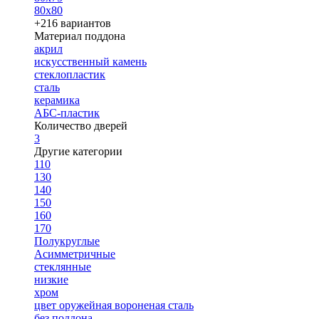
80х80
+216 вариантов
Материал поддона
акрил
искусственный камень
стеклопластик
сталь
керамика
АБС-пластик
Количество дверей
3
Другие категории
110
130
140
150
160
170
Полукруглые
Асимметричные
стеклянные
низкие
хром
цвет оружейная вороненая сталь
без поддона