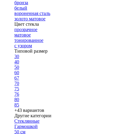
бронза
белый
вороненная сталь
золото матовое
Цвет стекла
прозрачное
матовое
тонированное
с узором
Типовой размер
30
40
50
60
67
70
75
76
80
85
+43 вариантов
Другие категории
Стеклянные
Гармошкой
50 см