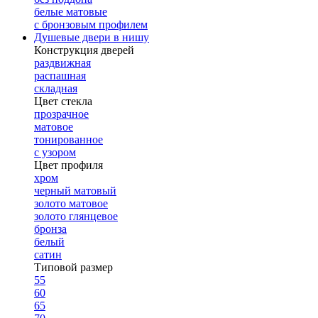
белые матовые
с бронзовым профилем
Душевые двери в нишу
Конструкция дверей
раздвижная
распашная
складная
Цвет стекла
прозрачное
матовое
тонированное
с узором
Цвет профиля
хром
черный матовый
золото матовое
золото глянцевое
бронза
белый
сатин
Типовой размер
55
60
65