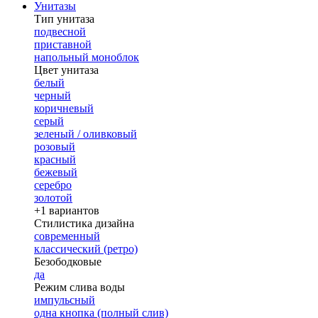
Унитазы
Тип унитаза
подвесной
приставной
напольный моноблок
Цвет унитаза
белый
черный
коричневый
серый
зеленый / оливковый
розовый
красный
бежевый
серебро
золотой
+1 вариантов
Стилистика дизайна
современный
классический (ретро)
Безободковые
да
Режим слива воды
импульсный
одна кнопка (полный слив)