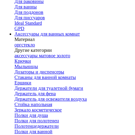
Для раковины
Для ванны
Для поддонов
Для писсуаров
Ideal Standard
GPD
Аксессуары для ванных комнат
Материал
оргстекло
Другие категории
аксессуары матовое золото
Крючки
Мыльницы
Дозаторы и диспенсеры
Стаканы для ванной комнаты
Ершики
Держатели для туалетной бумаги
Держатель для фена
Держатель для освежителя воздуха
Стойка напольная
Зеркало косметическое
Полки для душа
Полки для полотенец
Полотенцедержатели
Полки для ванной