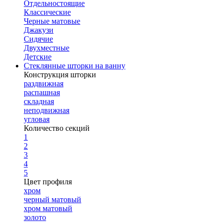
Отдельностоящие
Классические
Черные матовые
Джакузи
Сидячие
Двухместные
Детские
Стеклянные шторки на ванну
Конструкция шторки
раздвижная
распашная
складная
неподвижная
угловая
Количество секций
1
2
3
4
5
Цвет профиля
хром
черный матовый
хром матовый
золото