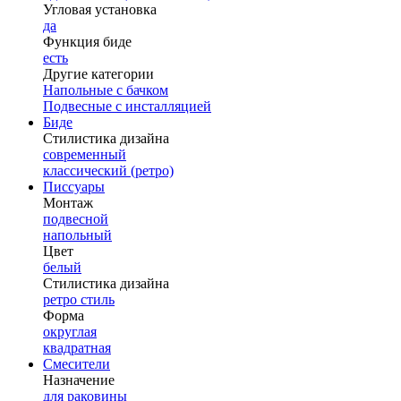
Угловая установка
да
Функция биде
есть
Другие категории
Напольные с бачком
Подвесные с инсталляцией
Биде
Стилистика дизайна
современный
классический (ретро)
Писсуары
Монтаж
подвесной
напольный
Цвет
белый
Стилистика дизайна
ретро стиль
Форма
округлая
квадратная
Смесители
Назначение
для раковины