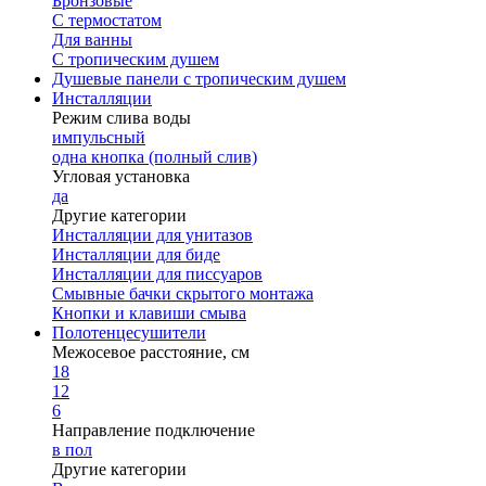
Бронзовые
С термостатом
Для ванны
С тропическим душем
Душевые панели с тропическим душем
Инсталляции
Режим слива воды
импульсный
одна кнопка (полный слив)
Угловая установка
да
Другие категории
Инсталляции для унитазов
Инсталляции для биде
Инсталляции для писсуаров
Смывные бачки скрытого монтажа
Кнопки и клавиши смыва
Полотенцесушители
Межосевое расстояние, см
18
12
6
Направление подключение
в пол
Другие категории