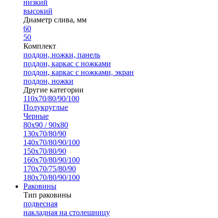
низкий
высокий
Диаметр слива, мм
60
50
Комплект
поддон, ножки, панель
поддон, каркас с ножками
поддон, каркас с ножками, экран
поддон, ножки
Другие категории
110х70/80/90/100
Полукруглые
Черные
80х90 / 90х80
130х70/80/90
140х70/80/90/100
150х70/80/90
160х70/80/90/100
170х70/75/80/90
180х70/80/90/100
Раковины
Тип раковины
подвесная
накладная на столешницу