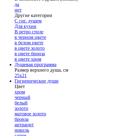
да
нет
Другие категории
С гиг. душем
Для кухни
В ретро стиле
в черном цвете
в белом цвете
в цвете золото
в цвете бронза
в цвете хром
Душевая программа
Размер верхнего душа, см
25х21
Гигиенические души
Цвет
хром
черный
белый
золото
матовое золото
бронза
антрацит
никель
сатин