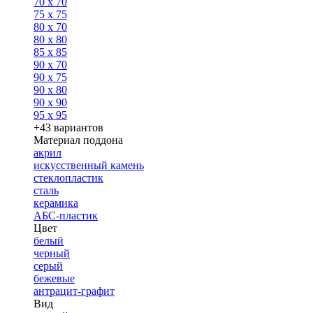
70 x 70
75 x 75
80 x 70
80 x 80
85 x 85
90 x 70
90 x 75
90 x 80
90 x 90
95 x 95
+43 вариантов
Материал поддона
акрил
искусственный камень
стеклопластик
сталь
керамика
АБС-пластик
Цвет
белый
черный
серый
бежевые
антрацит-графит
Вид