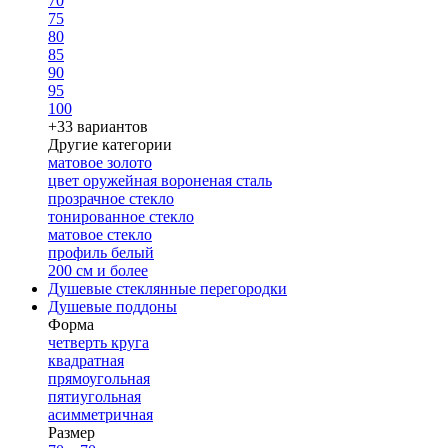
70
75
80
85
90
95
100
+33 вариантов
Другие категории
матовое золото
цвет оружейная вороненая сталь
прозрачное стекло
тонированное стекло
матовое стекло
профиль белый
200 см и более
Душевые стеклянные перегородки
Душевые поддоны
Форма
четверть круга
квадратная
прямоугольная
пятиугольная
асимметричная
Размер