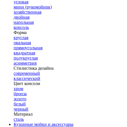
угловая
мини (рукомойник)
хозяйственная
двойная
напольная
консоль
Форма
круглая
овальная
прямоугольная
квадратная
полукруглая
асимметрия
Стилистика дизайна
современный
классический
Цвет консоли
хром
бронза
золото
белый
черный
Материал
сталь
Кухонные мойки и аксессуары