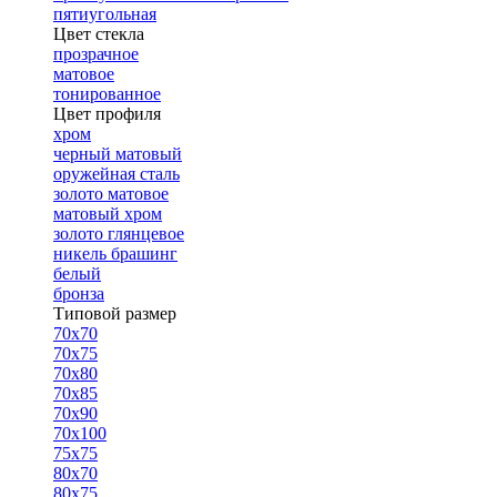
пятиугольная
Цвет стекла
прозрачное
матовое
тонированное
Цвет профиля
хром
черный матовый
оружейная сталь
золото матовое
матовый хром
золото глянцевое
никель брашинг
белый
бронза
Типовой размер
70х70
70х75
70х80
70х85
70х90
70х100
75х75
80х70
80х75