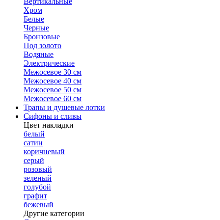
Вертикальные
Хром
Белые
Черные
Бронзовые
Под золото
Водяные
Электрические
Межосевое 30 см
Межосевое 40 см
Межосевое 50 см
Межосевое 60 см
Трапы и душевые лотки
Сифоны и сливы
Цвет накладки
белый
сатин
коричневый
серый
розовый
зеленый
голубой
графит
бежевый
Другие категории