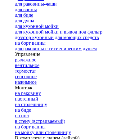
для раковины-чаши
для ванны
для биде
для душа
для кухонной мойки
для кухонной мойки и вывод под фильтр
дозатор кухонный для моющих средств
на борт ванны
для раковины с гигиеническим душем
Управление
рычажное
вентильное
термостат
сенсорное
нажимное
Монтаж
на раковину
настенный
на столешницу
на биде
на пол
в стену (встраиваемый)
на борт ванны
на мойку или столешницу
В комплекте с душем (лейкой)