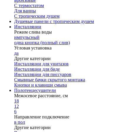
Бронзовые
С термостатом
Для ванны
С тропическим душем
Душевые панели с тропическим душем
Инсталляции
Режим слива воды
импульсный
одна кнопка (полный слив)
Угловая установка
да
Другие категории
Инсталляции для унитазов
Инсталляции для биде
Инсталляции для писсуаров
Смывные бачки скрытого монтажа
Кнопки и клавиши смыва
Полотенцесушители
Межосевое расстояние, см
18
12
6
Направление подключение
в пол
Другие категории