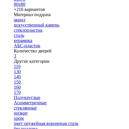
80х80
+216 вариантов
Материал поддона
акрил
искусственный камень
стеклопластик
сталь
керамика
АБС-пластик
Количество дверей
3
Другие категории
110
130
140
150
160
170
Полукруглые
Асимметричные
стеклянные
низкие
хром
цвет оружейная вороненая сталь
без поддона