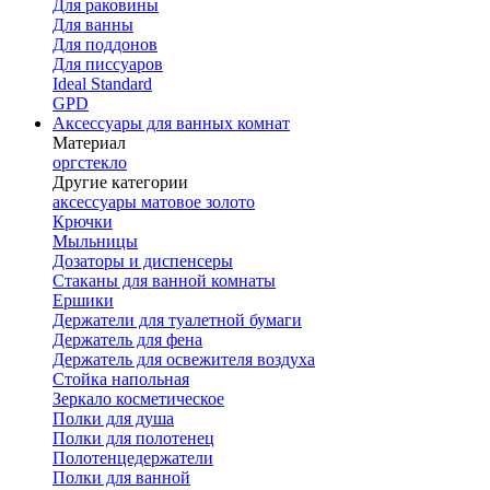
Для раковины
Для ванны
Для поддонов
Для писсуаров
Ideal Standard
GPD
Аксессуары для ванных комнат
Материал
оргстекло
Другие категории
аксессуары матовое золото
Крючки
Мыльницы
Дозаторы и диспенсеры
Стаканы для ванной комнаты
Ершики
Держатели для туалетной бумаги
Держатель для фена
Держатель для освежителя воздуха
Стойка напольная
Зеркало косметическое
Полки для душа
Полки для полотенец
Полотенцедержатели
Полки для ванной