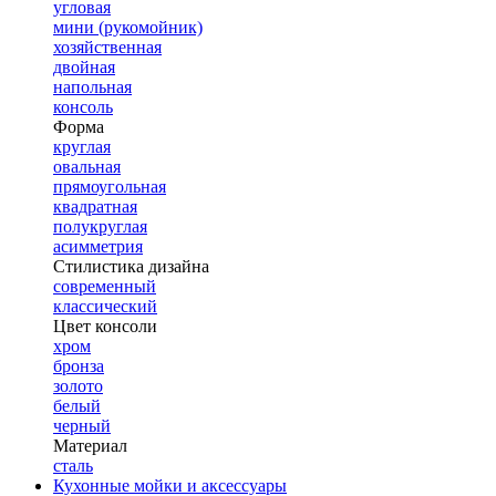
угловая
мини (рукомойник)
хозяйственная
двойная
напольная
консоль
Форма
круглая
овальная
прямоугольная
квадратная
полукруглая
асимметрия
Стилистика дизайна
современный
классический
Цвет консоли
хром
бронза
золото
белый
черный
Материал
сталь
Кухонные мойки и аксессуары