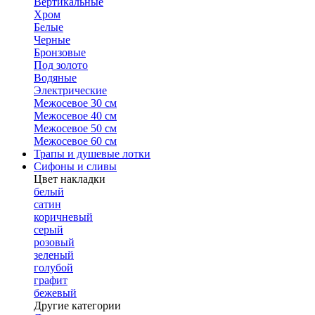
Вертикальные
Хром
Белые
Черные
Бронзовые
Под золото
Водяные
Электрические
Межосевое 30 см
Межосевое 40 см
Межосевое 50 см
Межосевое 60 см
Трапы и душевые лотки
Сифоны и сливы
Цвет накладки
белый
сатин
коричневый
серый
розовый
зеленый
голубой
графит
бежевый
Другие категории