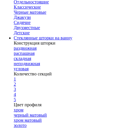
Отдельностоящие
Классические
Черные матовые
Джакузи
Сидячие
Двухместные
Детские
Стеклянные шторки на ванну
Конструкция шторки
раздвижная
распашная
складная
неподвижная
угловая
Количество секций
1
2
3
4
5
Цвет профиля
хром
черный матовый
хром матовый
золото