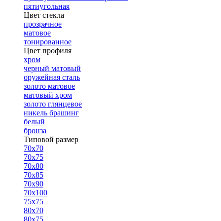
пятиугольная
Цвет стекла
прозрачное
матовое
тонированное
Цвет профиля
хром
черный матовый
оружейная сталь
золото матовое
матовый хром
золото глянцевое
никель брашинг
белый
бронза
Типовой размер
70х70
70х75
70х80
70х85
70х90
70х100
75х75
80х70
80х75