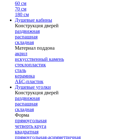
60 см
70 см
180 см
Душевые кабины
Конструкция дверей
раздвижная
распашная
складная
Материал поддона
акрил
искусственный камень
стеклопластик
сталь
керамика
АБС-пластик
Душевые уголки
Конструкция дверей
раздвижная
распашная
складная
Форма
прямоугольная
четверть круга
квадратная
прямоугольная-асимметричная