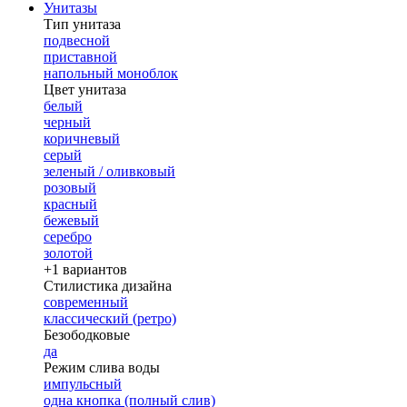
Унитазы
Тип унитаза
подвесной
приставной
напольный моноблок
Цвет унитаза
белый
черный
коричневый
серый
зеленый / оливковый
розовый
красный
бежевый
серебро
золотой
+1 вариантов
Стилистика дизайна
современный
классический (ретро)
Безободковые
да
Режим слива воды
импульсный
одна кнопка (полный слив)