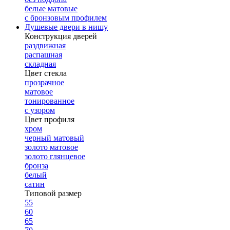
белые матовые
с бронзовым профилем
Душевые двери в нишу
Конструкция дверей
раздвижная
распашная
складная
Цвет стекла
прозрачное
матовое
тонированное
с узором
Цвет профиля
хром
черный матовый
золото матовое
золото глянцевое
бронза
белый
сатин
Типовой размер
55
60
65