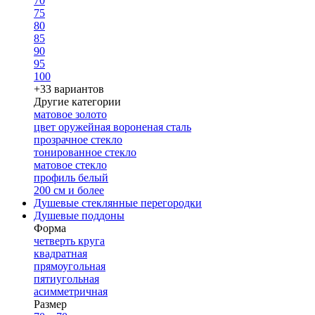
70
75
80
85
90
95
100
+33 вариантов
Другие категории
матовое золото
цвет оружейная вороненая сталь
прозрачное стекло
тонированное стекло
матовое стекло
профиль белый
200 см и более
Душевые стеклянные перегородки
Душевые поддоны
Форма
четверть круга
квадратная
прямоугольная
пятиугольная
асимметричная
Размер