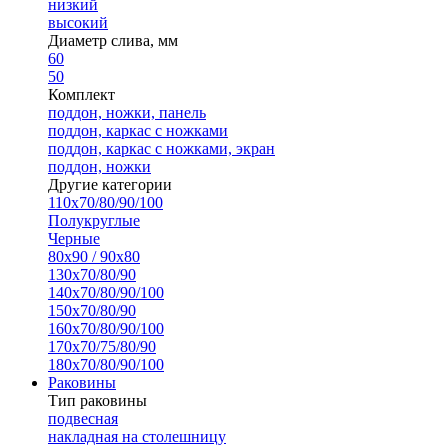
низкий
высокий
Диаметр слива, мм
60
50
Комплект
поддон, ножки, панель
поддон, каркас с ножками
поддон, каркас с ножками, экран
поддон, ножки
Другие категории
110х70/80/90/100
Полукруглые
Черные
80х90 / 90х80
130х70/80/90
140х70/80/90/100
150х70/80/90
160х70/80/90/100
170х70/75/80/90
180х70/80/90/100
Раковины
Тип раковины
подвесная
накладная на столешницу