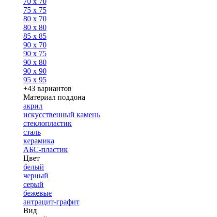
70 x 70
75 x 75
80 x 70
80 x 80
85 x 85
90 x 70
90 x 75
90 x 80
90 x 90
95 x 95
+43 вариантов
Материал поддона
акрил
искусственный камень
стеклопластик
сталь
керамика
АБС-пластик
Цвет
белый
черный
серый
бежевые
антрацит-графит
Вид