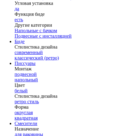
Угловая установка
да
Функция биде
есть
Другие категории
Напольные с бачком
Подвесные с инсталляцией
Биде
Стилистика дизайна
современный
классический (ретро)
Писсуары
Монтаж
подвесной
напольный
Цвет
белый
Стилистика дизайна
ретро стиль
Форма
округлая
квадратная
Смесители
Назначение
для раковины