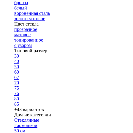
бронза
белый
вороненная сталь
золото матовое
Цвет стекла
прозрачное
матовое
тонированное
с узором
Типовой размер
30
40
50
60
67
70
75
76
80
85
+43 вариантов
Другие категории
Стеклянные
Гармошкой
50 см