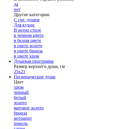
да
нет
Другие категории
С гиг. душем
Для кухни
В ретро стиле
в черном цвете
в белом цвете
в цвете золото
в цвете бронза
в цвете хром
Душевая программа
Размер верхнего душа, см
25х21
Гигиенические души
Цвет
хром
черный
белый
золото
матовое золото
бронза
антрацит
никель
сатин