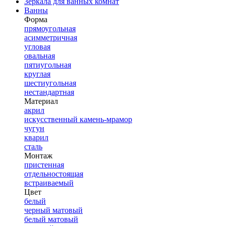
Зеркала для ванных комнат
Ванны
Форма
прямоугольная
асимметричная
угловая
овальная
пятиугольная
круглая
шестиугольная
нестандартная
Материал
акрил
искусственный камень-мрамор
чугун
кварил
сталь
Монтаж
пристенная
отдельностоящая
встраиваемый
Цвет
белый
черный матовый
белый матовый