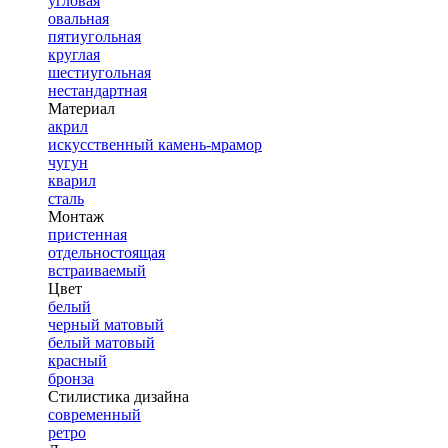
угловая
овальная
пятиугольная
круглая
шестиугольная
нестандартная
Материал
акрил
искусственный камень-мрамор
чугун
кварил
сталь
Монтаж
пристенная
отдельностоящая
встраиваемый
Цвет
белый
черный матовый
белый матовый
красный
бронза
Стилистика дизайна
современный
ретро