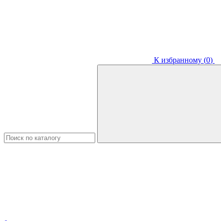
К избранному (
0
)